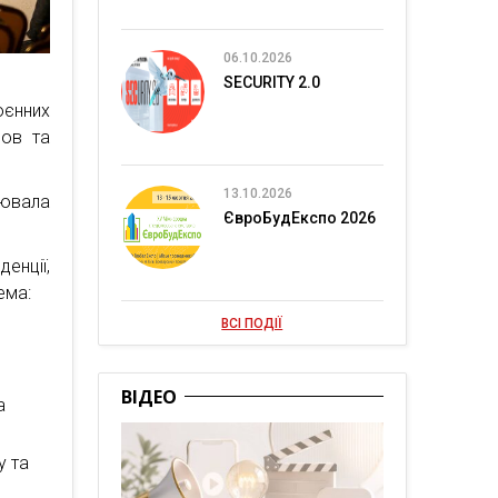
06.10.2026
SECURITY 2.0
оєнних
мов та
13.10.2026
ювала
ЄвроБудЕкспо 2026
енції,
ема:
ВСІ ПОДІЇ
ВІДЕО
а
у та