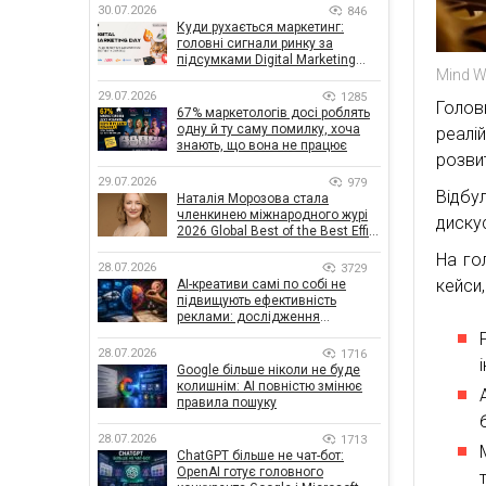
30.07.2026
846
Куди рухається маркетинг:
головні сигнали ринку за
підсумками Digital Marketing
Mind W
Day від GoIT
29.07.2026
1285
Голов
67% маркетологів досі роблять
одну й ту саму помилку, хоча
реалі
знають, що вона не працює
розви
29.07.2026
979
Відб
Наталія Морозова стала
членкинею міжнародного журі
диску
2026 Global Best of the Best Effie
Awards
На го
28.07.2026
3729
кейси
AI-креативи самі по собі не
підвищують ефективність
реклами: дослідження
показало, що насправді
впливає на ефективність
28.07.2026
1716
кампаній
Google більше ніколи не буде
колишнім: AI повністю змінює
правила пошуку
28.07.2026
1713
ChatGPT більше не чат-бот:
OpenAI готує головного