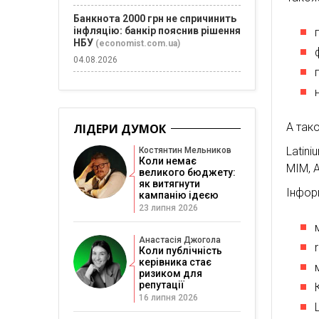
Банкнота 2000 грн не спричинить
інфляцію: банкір пояснив рішення
НБУ
(economist.com.ua)
04.08.2026
А так
ЛІДЕРИ ДУМОК
Latini
Костянтин Мельников
Коли немає
МІМ, A
великого бюджету:
як витягнути
Інфор
кампанію ідеєю
23 липня 2026
Анастасія Джогола
Коли публічність
керівника стає
ризиком для
репутації
16 липня 2026