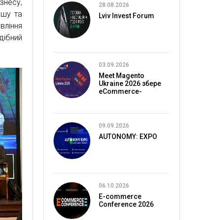
знесу,
28.08.2026
ьшу та
Lviv Invest Forum
вління
дібний
03.09.2026
Meet Magento
Ukraine 2026 збере
eCommerce-
спільноту в Києві
09.09.2026
AUTONOMY: EXPO
06.10.2026
E-commerce
Conference 2026