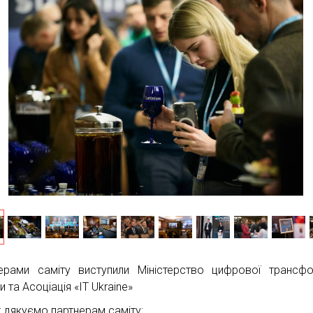
ерами саміту виступили Міністерство цифрової трансфо
и та Асоціація «IT Ukraine»
 дякуємо партнерам саміту: