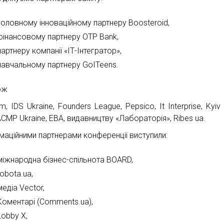
головному інноваційному партнеру Boosteroid,
фінансовому партнеру OTP Bank,
партнеру компанії «ІТ-Інтегратор»,
навчальному партнеру GoITeens.
ож
um, IDS Ukraine, Founders League, Pepsico, It Interprise, Kyiv D
CMP Ukraine, EBA, видавництву «Лабораторія», Ribes ua.
маційними партнерами конференції виступили:
міжнародна бізнес-спільнота BOARD,
robota.ua,
медіа Vector,
Коментарі (Comments.ua),
Lobby X,