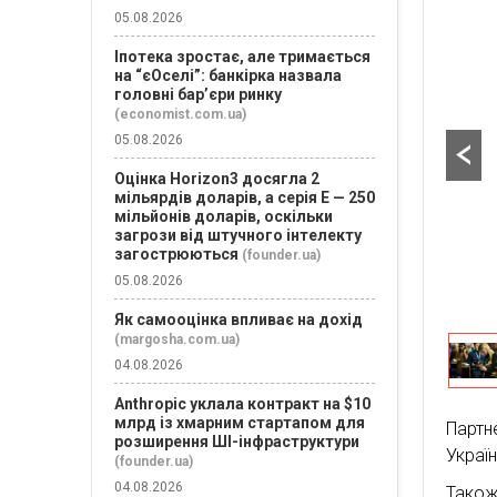
05.08.2026
Іпотека зростає, але тримається
на “єОселі”: банкірка назвала
головні бар’єри ринку
(economist.com.ua)
05.08.2026
Оцінка Horizon3 досягла 2
мільярдів доларів, а серія E — 250
мільйонів доларів, оскільки
загрози від штучного інтелекту
загострюються
(founder.ua)
05.08.2026
Як самооцінка впливає на дохід
(margosha.com.ua)
04.08.2026
Anthropic уклала контракт на $10
млрд із хмарним стартапом для
Партн
розширення ШІ-інфраструктури
Україн
(founder.ua)
04.08.2026
Також