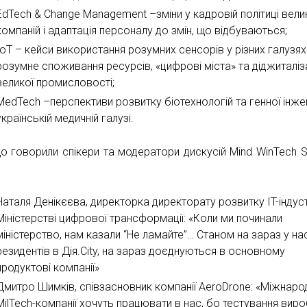
EdTech & Change Management –зміни у кадровій політиці вели
компаній і адаптація персоналу до змін, що відбуваються;
IoT – кейси використання розумних сенсорів у різних галузях
розумне споживання ресурсів, «цифрові міста» та діджиталіз
великої промисловості;
MedTech –перспективи розвитку біотехнологій та генної інжен
українській медичній галузі.
о говорили спікери та модератори дискусій Mind WinTech 
Наталя Денікєєва, директорка директорату розвитку IT-індуст
Міністерстві цифрової трансформації: «Коли ми починали
міністерство, нам казали “Не ламайте”… Станом на зараз у на
резидентів в Дія.City, на зараз доєднуються в основному
продуктові компанії»
Дмитро Шимків, співзасновник компанії AeroDrone: «Міжнаро
MilTech-компанії хочуть працювати в нас, бо тестування виро