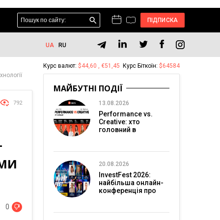
ПІДПИСКА
UA
RU
Курс валют:
$44,60 , €51,45
Курс Біткоїн:
$64584
хнології
МАЙБУТНІ ПОДІЇ
792
13.08.2026
Performance vs.
Creative: хто
головний в
перформанс-
–
маркетингу?
АМИ
20.08.2026
InvestFest 2026:
найбільша онлайн-
конференція про
інвестиції
0