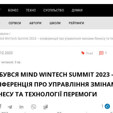
Г
БІЗНЕС
ТЕХНО
СУСПІЛЬСТВО
ДУМКИ
А
СЕРВІСИ
АВТОРИ
ШКОЛИ
РЕЙТИНГИ
овини
ind WinTech Summit 2023 – конференція про управління змінами бізнесу та те
.12.2023
0
Події
 читання: 3 хв.
БУВСЯ MIND WINTECH SUMMIT 2023 
НФЕРЕНЦІЯ ПРО УПРАВЛІННЯ ЗМІН
НЕСУ ТА ТЕХНОЛОГІЇ ПЕРЕМОГИ
1