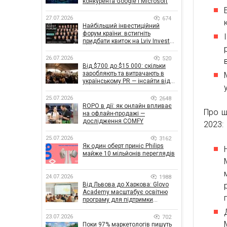
конкурента Google і Microsoft
27.07.2026
674
Найбільший інвестиційний
форум країни: встигніть
придбати квиток на Lviv Invest
Forum
26.07.2026
520
Від $700 до $15 000: скільки
заробляють та витрачають в
українському PR — інсайти від
znamy та Women Make Money
25.07.2026
2648
ROPO в дії: як онлайн впливає
Про щ
на офлайн-продажі —
дослідження COMFY
2023:
25.07.2026
3162
Як один оберт приніс Philips
майже 10 мільйонів переглядів
24.07.2026
1988
Від Львова до Харкова: Glovo
Academy масштабує освітню
програму для підтримки
українського бізнесу
23.07.2026
702
Поки 97% маркетологів пишуть