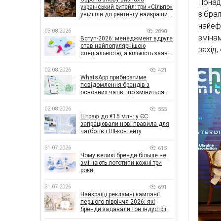
Понад
український ритейл: три «Сільпо»
зібра
увійшли до рейтингу найкращих
супермаркетів
найеф
03.08.2026
2890
зміна
Вступ-2026: менеджмент вдруге
став найпопулярнішою
захід,
спеціальністю, а кількість заяв
— рекордна за 5 років
02.08.2026
421
WhatsApp прибиратиме
повідомлення брендів з
основних чатів: що зміниться
для бізнесу
02.08.2026
555
Штраф до €15 млн: у ЄС
запрацювали нові правила для
чатботів і ШІ-контенту
31.07.2026
615
Чому великі бренди більше не
змінюють логотипи кожні три
роки
31.07.2026
691
Найкращі рекламні кампанії
першого півріччя 2026: які
бренди задавали тон індустрії