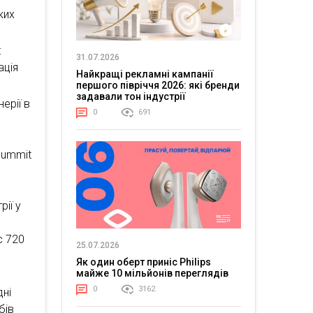
ких
:
31.07.2026
ація
Найкращі рекламні кампанії
першого півріччя 2026: які бренди
задавали тон індустрії
ерії в
0
691
Summit
рії у
с 720
25.07.2026
Як один оберт приніс Philips
майже 10 мільйонів переглядів
0
3162
дні
бів