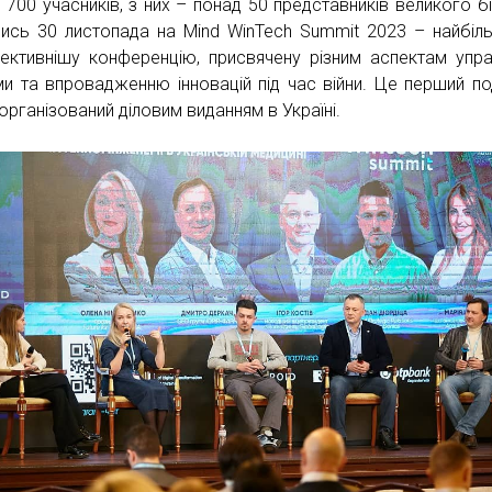
 700 учасників, з них – понад 50 представників великого бі
лись 30 листопада на Mind WinTech Summit 2023 – найбіл
ективнішу конференцію, присвячену різним аспектам упра
ми та впровадженню інновацій під час війни. Це перший по
 організований діловим виданням в Україні.