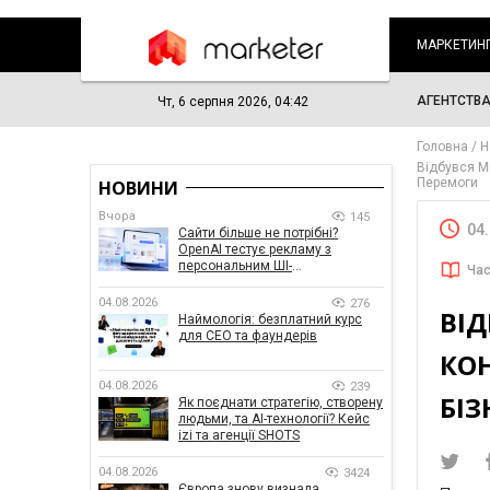
МАРКЕТИН
АГЕНТСТВ
Чт, 6 серпня 2026, 04:42
Головна
Н
Відбувся M
Перемоги
НОВИНИ
Вчора
145
04
Сайти більше не потрібні?
OpenAI тестує рекламу з
персональним ШІ-
Час
консультантом бренду
04.08.2026
276
ВІД
Наймологія: безплатний курс
для CEO та фаундерів
КО
04.08.2026
239
БІЗ
Як поєднати стратегію, створену
людьми, та AI-технології? Кейс
izi та агенції SHOTS
04.08.2026
3424
Європа знову визнала