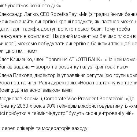
відбувається кожного дня»
Олександр Лапко, CEO RozetkaPay: «Ми (з традиційними банк
можемо знайти синергію і кращі продукти, які партнер може 
дати: гарні тарифи, доступ до клієнтської бази. Тому треба
зважувати в комплексі. На даний момент ми бачимо плюси в
синергії, можемо побудувати синергію з банками так, щоб ц
вигідно і їм, і нам»
Олег Клименко, член Правління АТ «ОТП БАНК»: «На цей момен
банків задача — зворотна розвитку галузі криптоактивів»
Олена Плахова, директор із управління репутацією групи ком
Нова пошта, член Ради директорів: «Нова пошта» купує третій 
Boeing, для власної авіакомпанії»
Владислав Косьмін, Corporate Vice President Boosteroid: «До
початку 2030-х років 90% геймерів використовуватимуть «хм
Всі прибутки в геймінг-індустрії будуть сконцентровані у ній»
 серед спікерів та модераторів заходу: