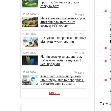
промпти, Галичина дістала
голку та фетр
23.07.2026
1060
Маркетинг як стратегічна зброя:
інтелектуальний тил 1-го
корпусу НГУ «Азов»
23.07.2026
3781
41% українців працюють навіть у
відпустці — опитування
22.07.2026
538
PlantIn розширює екосистему
хобі-застосунків і запускає 2
нові продукти
22.07.2026
5213
Ким хочуть стати абітурієнти
2026: медицина випередила ІТ,
а бюджет залишається
головною метою
БІЛЬШЕ
Також