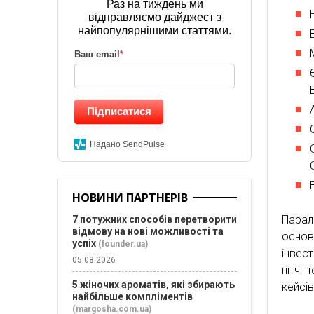
Раз на тиждень ми
відправляємо дайджест з
найпопулярнішими статтями.
Ваш email
*
Підписатися
Надано SendPulse
НОВИНИ ПАРТНЕРІВ
Парал
7 потужних способів перетворити
відмову на нові можливості та
основ
успіх
(founder.ua)
інвест
05.08.2026
пітчі 
5 жіночих ароматів, які збирають
кейсів
найбільше компліментів
(margosha.com.ua)