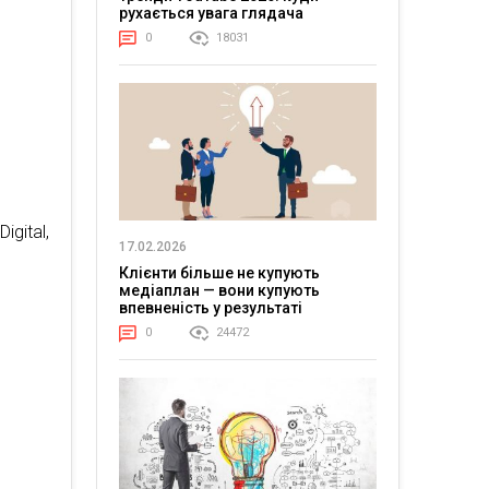
рухається увага глядача
0
18031
igital,
17.02.2026
Клієнти більше не купують
медіаплан — вони купують
впевненість у результаті
0
24472