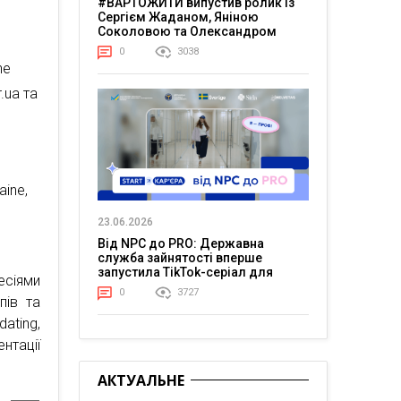
#ВАРТОЖИТИ випустив ролик із
Сергієм Жаданом, Яніною
Соколовою та Олександром
Тереном про життя в постійній
0
3038
напрузі
ne
.ua та
aine,
23.06.2026
Від NPC до PRO: Державна
служба зайнятості вперше
запустила TikTok-серіал для
есіями
молоді
0
3727
пів та
ating,
нтації
АКТУАЛЬНЕ