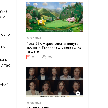
ами)
нам
е було
23.07.2026
Поки 97% маркетологів пишуть
т у
промпти, Галичина дістала голку
та фетр
0
702
паній
літак,
ару».
25.06.2026