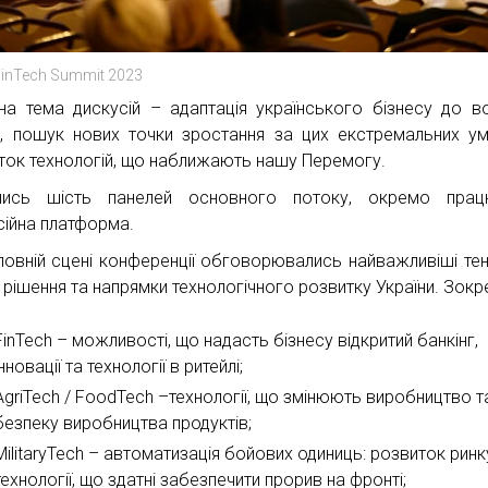
inTech Summit 2023
на тема дискусій – адаптація українського бізнесу до в
й, пошук нових точки зростання за цих екстремальних у
ток технологій, що наближають нашу Перемогу.
улись шість панелей основного потоку, окремо прац
сійна платформа.
ловній сцені конференції обговорювались найважливіші тенд
, рішення та напрямки технологічного розвитку України. Зокр
FinTech – можливості, що надасть бізнесу відкритий банкінг,
інновації та технології в ритейлі;
AgriTech / FoodTech –технології, що змінюють виробництво т
безпеку виробництва продуктів;
MilitaryTech – автоматизація бойових одиниць: розвиток ринк
технології, що здатні забезпечити прорив на фронті;