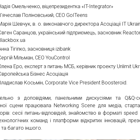
Надія Омельченко, віцепрезидентка «IT-Integrator»
В’ячеслав Поліновський, CEO GoITeens
Марія Шевчук, в. о. виконавчого директора Асоціації IT Ukrai
Євген Саранцов, український підприємець, засновник Reactor
Blackbox.ua
Анна Тігіпко, засновниця izibank
Сергій Мільман, СЕО YouControl
Олена Еро, експерт з питань МСБ, керівник проекту Unlimit Ukr
Європейська Бізнес Асоціація
Владислав Косьмін, Corporate Vice President Boosteroid.
ельно з доповідями, панельними дискусіями та Q&Q-с
ної сцени працювала Networking Scene для медіа, старта
орів: сесії питань-відповідей, знайомство в форматі speed d
технологічних команд і платформи відкритих інновацій, презе
 та багато іншого.