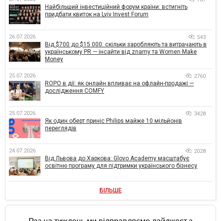
Найбільший інвестиційний форум країни: встигніть
придбати квиток на Lviv Invest Forum
26.07.2026
543
Від $700 до $15 000: скільки заробляють та витрачають в
українському PR — інсайти від znamy та Women Make
Money
25.07.2026
2760
ROPO в дії: як онлайн впливає на офлайн-продажі —
дослідження COMFY
25.07.2026
3428
Як один оберт приніс Philips майже 10 мільйонів
переглядів
24.07.2026
2028
Від Львова до Харкова: Glovo Academy масштабує
освітню програму для підтримки українського бізнесу
БІЛЬШЕ