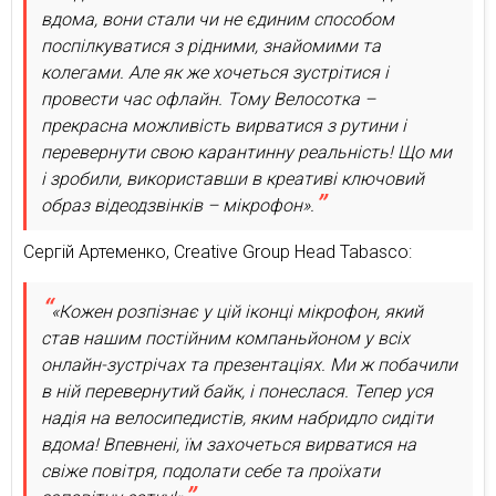
вдома, вони стали чи не єдиним способом
поспілкуватися з рідними, знайомими та
колегами. Але як же хочеться зустрітися і
провести час офлайн. Тому Велосотка –
прекрасна можливість вирватися з рутини і
перевернути свою карантинну реальність! Що ми
і зробили, використавши в креативі ключовий
образ відеодзвінків – мікрофон».
Сергій Артеменко, Creative Group Head Tabasco:
«Кожен розпізнає у цій іконці мікрофон, який
став нашим постійним компаньйоном у всіх
онлайн-зустрічах та презентаціях. Ми ж побачили
в ній перевернутий байк, і понеслася. Тепер уся
надія на велосипедистів, яким набридло сидіти
вдома! Впевнені, їм захочеться вирватися на
свіже повітря, подолати себе та проїхати