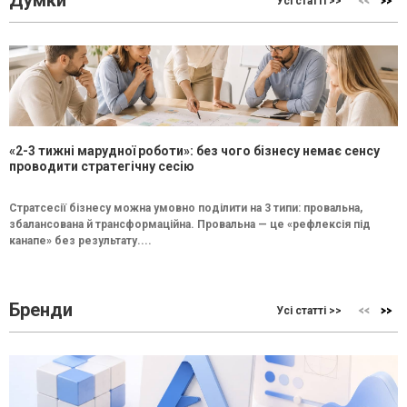
Думки
Усі статті >>
«2-3 тижні марудної роботи»: без чого бізнесу немає сенсу
проводити стратегічну сесію
Стратсесії бізнесу можна умовно поділити на 3 типи: провальна,
збалансована й трансформаційна. Провальна — це «рефлексія під
канапе» без результату....
Бренди
Усі статті >>