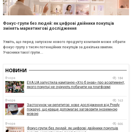
Фокус-групи без людей: як цифрові двійники покупців
змінять маркетингові дослідження
Уявіть, що перед запуском нового продукту компанія може зібрати
фокус-групу з тисяч потенційних покупців за декілька хвилин.
Учасники такої групи...
НОВИНИ
Вчора
184
EVA.UA запустила кампанію «Хто б знав» про асортимент,
якого покупці не очікують побачити на платформі
Вчора
163
Застосунок чи репетитор: нове дослідження від Preply
показує, що краще допомагає заговорити іноземною
мовою
Вчора
666
Фокус-групи без людей: як цифрові двійники покупців