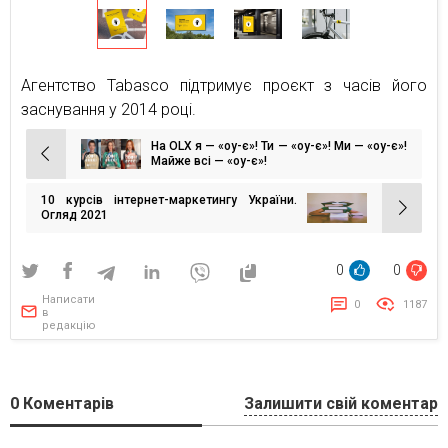
Агентство Tabasco підтримує проєкт з часів його
заснування у 2014 році.
На OLX я — «оу-є»! Ти — «оу-є»! Ми — «оу-є»!
Навігація
Майже всі — «оу-є»!
записів
10 курсів інтернет-маркетингу України.
Огляд 2021
0
0
Написати
0
1187
в
редакцію
0
Коментарів
Залишити свій коментар