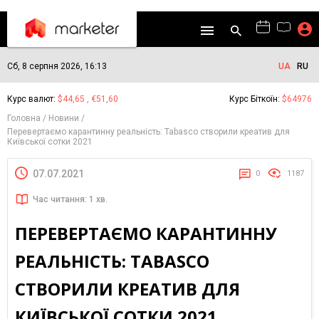
Сб, 8 серпня 2026, 16:13
UA
RU
Курс валют:
$44,65 , €51,60
Курс Біткоїн:
$64976
Головна
Новини
Перевертаємо карантинну реальність: Tabasco створили креатив для
Київської сотки 2021
07.07.2021
0
1187
Час читання: 1 хв.
ПЕРЕВЕРТАЄМО КАРАНТИННУ
РЕАЛЬНІСТЬ: TABASCO
СТВОРИЛИ КРЕАТИВ ДЛЯ
КИЇВСЬКОЇ СОТКИ 2021