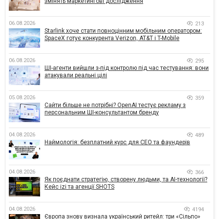
змінять маркетингові дослідження
06.08.2026
213
Starlink хоче стати повноцінним мобільним оператором:
SpaceX готує конкурента Verizon, AT&T і T-Mobile
06.08.2026
295
ШІ-агенти вийшли з-під контролю під час тестування: вони
атакували реальні цілі
05.08.2026
359
Сайти більше не потрібні? OpenAI тестує рекламу з
персональним ШІ-консультантом бренду
04.08.2026
489
Наймологія: безплатний курс для CEO та фаундерів
04.08.2026
366
Як поєднати стратегію, створену людьми, та AI-технології?
Кейс izi та агенції SHOTS
04.08.2026
4194
Європа знову визнала український ритейл: три «Сільпо»