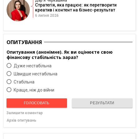
Дарʼя Черкашина
Стратегія, яка працює: як перетворити
креатив і контент на бізнес-результат
6 липня 2026
ОПИТУВАННЯ
Опитування (анонімне). Як ви оцінюєте свою
фінансову стабільність зараз?
Дуже нестабільна
Швидше нестабільна
Cтабільна
Краще, ніж до війни
ГОЛОСОВАТЬ
РЕЗУЛЬТАТИ
Залишити коментар
Архів опитувань