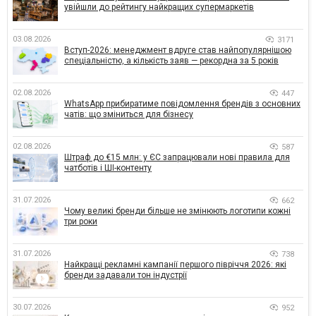
увійшли до рейтингу найкращих супермаркетів
03.08.2026
3171
Вступ-2026: менеджмент вдруге став найпопулярнішою
спеціальністю, а кількість заяв — рекордна за 5 років
02.08.2026
447
WhatsApp прибиратиме повідомлення брендів з основних
чатів: що зміниться для бізнесу
02.08.2026
587
Штраф до €15 млн: у ЄС запрацювали нові правила для
чатботів і ШІ-контенту
31.07.2026
662
Чому великі бренди більше не змінюють логотипи кожні
три роки
31.07.2026
738
Найкращі рекламні кампанії першого півріччя 2026: які
бренди задавали тон індустрії
30.07.2026
952