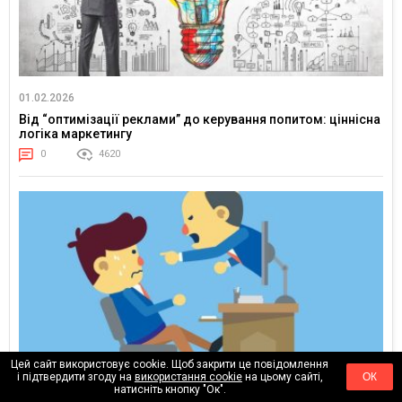
01.02.2026
Від “оптимізації реклами” до керування попитом: ціннісна
логіка маркетингу
0
4620
Цей сайт використовує cookie. Щоб закрити це повідомлення
і підтвердити згоду на
використання cookie
на цьому сайті,
ОК
натисніть кнопку "Ок".