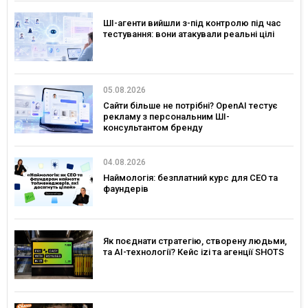
ШІ-агенти вийшли з-під контролю під час
тестування: вони атакували реальні цілі
05.08.2026
Сайти більше не потрібні? OpenAI тестує
рекламу з персональним ШІ-
консультантом бренду
04.08.2026
Наймологія: безплатний курс для CEO та
фаундерів
Як поєднати стратегію, створену людьми,
та AI-технології? Кейс izi та агенції SHOTS