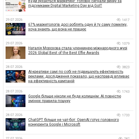
Куди рухається маркетинг: головні сигнали ринку за
підсумками Digital Marketing Day від GoIT
29.07.2026
1417
67% маркетологів досі роблять одну й ту саму помилку,
хоча знають, що вона не працює
29.07.2026
1079
Наталія Морозова стала членкинею міжнародного журі
2026 Global Best of the Best Effie Awards
28.07.2026
3823
AI-креативи самі по собі не підвищують ефективність
реклами: дослідження показало, що насправді впливає
на ефективність кампаній
28.07.2026
1743
Google більше ніколи не буде колишнім: AI повністю
змінює правила пошуку
28.07.2026
1733
ChatGPT більше не чат-бот: OpenAI готує головного
конкурента Google і Microsoft
27.07.2026
787