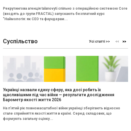
Рекрутингова агенція talanovyti спільно з операційною системою Core
(входять до групи FRACTAL) запускають безплатний курс
"Наймологія: як СEO та фаундерам...
Суспільство
Усі статті >>
Українці назвали єдину сферу, яка досі робить їх
щасливішими під час війни — результати дослідження
Барометр якості життя 2026
На п’ятий рік повномасштабної війни українці зберігають відносно
стале сприйняття якості життя в країні. Серед складових, що
формують загальну оцінку...