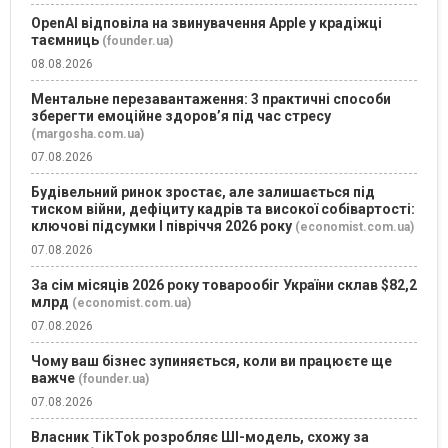
OpenAI відповіла на звинувачення Apple у крадіжці
таємниць
(founder.ua)
08.08.2026
Ментальне перезавантаження: 3 практичні способи
зберегти емоційне здоров’я під час стресу
(margosha.com.ua)
07.08.2026
Будівельний ринок зростає, але залишається під
тиском війни, дефіциту кадрів та високої собівартості:
ключові підсумки І півріччя 2026 року
(economist.com.ua)
07.08.2026
За сім місяців 2026 року товарообіг України склав $82,2
млрд
(economist.com.ua)
07.08.2026
Чому ваш бізнес зупиняється, коли ви працюєте ще
важче
(founder.ua)
07.08.2026
Власник TikTok розробляє ШІ-модель, схожу за