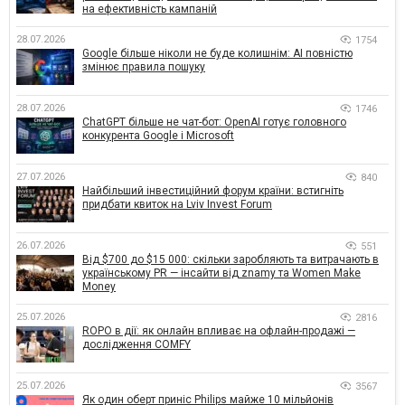
на ефективність кампаній
28.07.2026
1754
Google більше ніколи не буде колишнім: AI повністю
змінює правила пошуку
28.07.2026
1746
ChatGPT більше не чат-бот: OpenAI готує головного
конкурента Google і Microsoft
27.07.2026
840
Найбільший інвестиційний форум країни: встигніть
придбати квиток на Lviv Invest Forum
26.07.2026
551
Від $700 до $15 000: скільки заробляють та витрачають в
українському PR — інсайти від znamy та Women Make
Money
25.07.2026
2816
ROPO в дії: як онлайн впливає на офлайн-продажі —
дослідження COMFY
25.07.2026
3567
Як один оберт приніс Philips майже 10 мільйонів