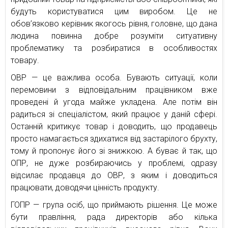
будуть користуватися цим виробом. Це не
обов’язково керівник якогось рівня, головне, що дана
людина повинна добре розуміти ситуативну
проблематику та розбиратися в особливостях
товару.
ОВР — це важлива особа. Бувають ситуації, коли
перемовини з відповідальним працівником вже
проведені й угода майже укладена. Але потім він
радиться зі спеціалістом, який працює у даній сфері.
Останній критикує товар і доводить, що продавець
просто намагається здихатися від застарілого брухту,
тому й пропонує його зі знижкою. А буває й так, що
ОПР, не дуже розбираючись у проблемі, одразу
відсилає продавця до ОВР, з яким і доводиться
працювати, доводячи цінність продукту.
ГОПР — група осіб, що приймають рішення. Це може
бути правління, рада директорів або кілька