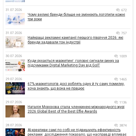
31.07.2026
672
Чому великі бренди більше не змінюють логотипи кожні
три роки
31.07.2026
757
Найкращі рекламні кампанії першого півріччя 2026: які
бренди задавали тон індустрії
30.07.2026
1009
Куди рухається маркетинг: головні сигнали ринку за
підсумками Digital Marketing Day від GoIT
29.07.2026
1465
67% маркетологів досі роблять одну й ту саму помилку,
хоча знають, що вона не працює
29.07.2026
1136
Наталія Морозова стала членкинею міжнародного журі
2026 Global Best of the Best Effie Awards
28.07.2026
3874
AI-креативи самі по собі не підвищують ефективність
реклами: дослідження показало, що насправді впливає