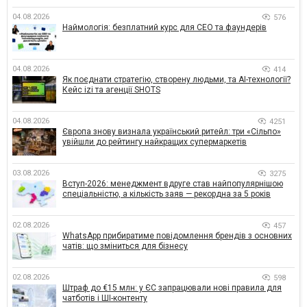
04.08.2026
576
Наймологія: безплатний курс для CEO та фаундерів
04.08.2026
414
Як поєднати стратегію, створену людьми, та AI-технології?
Кейс izi та агенції SHOTS
04.08.2026
4251
Європа знову визнала український ритейл: три «Сільпо»
увійшли до рейтингу найкращих супермаркетів
03.08.2026
3275
Вступ-2026: менеджмент вдруге став найпопулярнішою
спеціальністю, а кількість заяв — рекордна за 5 років
02.08.2026
457
WhatsApp прибиратиме повідомлення брендів з основних
чатів: що зміниться для бізнесу
02.08.2026
598
Штраф до €15 млн: у ЄС запрацювали нові правила для
чатботів і ШІ-контенту