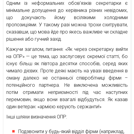
Одним із неформальних обов’язків секретарки є
мінімальне допущення до керівника різних невідомих,
що докучають йому всілякими холодними
пропозиціями. У такому разі можна трохи схитрувати,
сказавши, що мова йде про якесь важливе чи складне
рішення або гучний захід.
Кажучи загалом, питання: «Як через секретарку вийти
на ОПР» — це тема, що заслуговує окремої статті, бо
існує більш як півтора десятки способів, серед яких
чимало дієвих. Проте деякі мають на увазі введення в
оману далеко не останньої співробітниці фірми –
потенційного партнера. Не виключена можливість
потім отримати неприємності під час наступних
перемовин, якщо вони взагалі відбудуться. Як казав
один ветеран: «армією керують сержанти!»
Інші шляхи визначення ОПР:
Подзвонити у будь-який відділ фірми (наприклад,