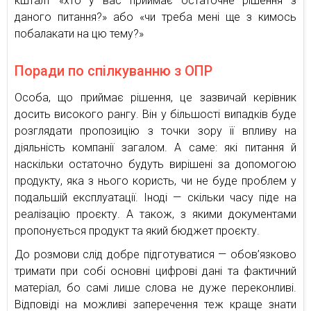
кшталт «хто у вас приймає остаточне рішення з
даного питання?» або «чи треба мені ще з кимось
побалакати на цю тему?»
Поради по спілкуванню з ОПР
Особа, що приймає рішення, це зазвичай керівник
досить високого рангу. Він у більшості випадків буде
розглядати пропозицію з точки зору її впливу на
діяльність компанії загалом. А саме: які питання й
наскільки остаточно будуть вирішені за допомогою
продукту, яка з нього користь, чи не буде проблем у
подальшій експлуатації. Іноді — скільки часу піде на
реалізацію проєкту. А також, з якими документами
пропонується продукт та який бюджет проєкту.
До розмови слід добре підготуватися — обов’язково
тримати при собі основні цифрові дані та фактичний
матеріал, бо самі лише слова не дуже переконливі.
Відповіді на можливі заперечення теж краще знати