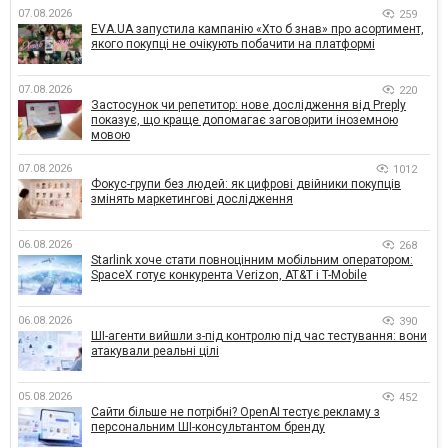
07.08.2026
259
EVA.UA запустила кампанію «Хто б знав» про асортимент,
якого покупці не очікують побачити на платформі
07.08.2026
220
Застосунок чи репетитор: нове дослідження від Preply
показує, що краще допомагає заговорити іноземною
мовою
07.08.2026
1012
Фокус-групи без людей: як цифрові двійники покупців
змінять маркетингові дослідження
06.08.2026
268
Starlink хоче стати повноцінним мобільним оператором:
SpaceX готує конкурента Verizon, AT&T і T-Mobile
06.08.2026
390
ШІ-агенти вийшли з-під контролю під час тестування: вони
атакували реальні цілі
05.08.2026
452
Сайти більше не потрібні? OpenAI тестує рекламу з
персональним ШІ-консультантом бренду