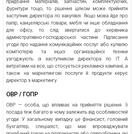
придбання матеріалів, запчастин, комплектуючих,
фурнітури тощо, то рішення цілком може прийняти
заступник директора по закупівлі. Якщо мова йде про
папір, канцелярські товари, меблі чи інше обладнання
для офісу, то слід звертатися до керівника
адміністративно-господарської частини. Підписання
угоди про надання комунікаційних послуг або купівлю
комп’ютерів та іншої організаційної техніки
узгоджують із заступником директора по IT. А
витратами на все, що стосується рекламної кампанії, а
також на маркетингові послуги й продукти керує
директор з маркетингу.
ОВР / ГОПР
ОВР — особа, що впливає на прийняття рішення. Її
посада теж багато в чому залежить від особливостей
угоди. У загальному випадку це фінансист, головний
бухгалтер, спеціаліст, що має впроваджувати
придбаний товар на підприємстві або співробітники, які