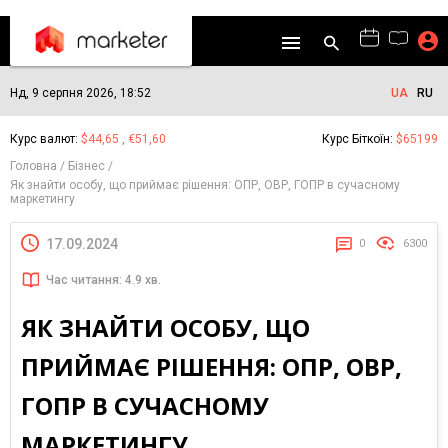
Нд, 9 серпня 2026, 18:52
UA
RU
Курс валют:
$44,65 , €51,60
Курс Біткоїн:
$65199
Головна
Бізнес
Як знайти особу, що приймає рішення: ОПР, ОВР, ГОПР в сучасному
маркетингу
17.09.2024
0
6300
Час читання: 4.9 хв.
ЯК ЗНАЙТИ ОСОБУ, ЩО
ПРИЙМАЄ РІШЕННЯ: ОПР, ОВР,
ГОПР В СУЧАСНОМУ
МАРКЕТИНГУ