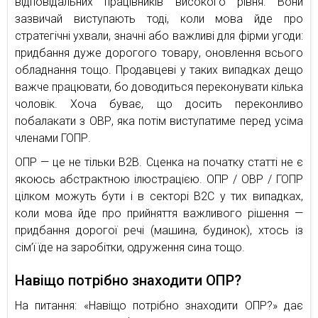
відповідальних працівників високого рівня. Вони
зазвичай виступають тоді, коли мова йде про
стратегічні ухвали, значні або важливі для фірми угоди:
придбання дуже дорогого товару, оновлення всього
обладнання тощо. Продавцеві у таких випадках дещо
важче працювати, бо доводиться переконувати кілька
чоловік. Хоча буває, що досить переконливо
побалакати з ОВР, яка потім виступатиме перед усіма
членами ГОПР.
ОПР — це не тільки В2В. Сценка на початку статті не є
якоюсь абстрактною ілюстрацією. ОПР / ОВР / ГОПР
цілком можуть бути і в секторі В2С у тих випадках,
коли мова йде про прийняття важливого рішення —
придбання дорогої речі (машина, будинок), хтось із
сім’ї їде на заробітки, одруження сина тощо.
Навіщо потрібно знаходити ОПР?
На питання: «Навіщо потрібно знаходити ОПР?» дає