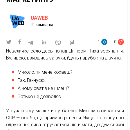
UAWEB
ІТ-компанія
1
0
Невеличке село десь понад Дніпром. Тиха зоряна ніч.
Вулицею, взявшись за руки, йдуть парубок та дівчина.
Миколо, ти мене кохаєш?
Так, Ганнусю.
А чому сватів не шлеш?
Батько не дозволяє.
У сучасному маркетингу батько Миколи називається
ОПР — особа, що приймає рішення. Якщо в справу про
одруження сина втручається ще й мати, до думки якої