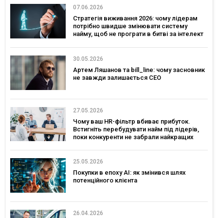
07.06.2026
Стратегія виживання 2026: чому лідерам
потрібно швидше змінювати систему
найму, щоб не програти в битві за інтелект
30.05.2026
Артем Ляшанов та bill_line: чому засновник
не завжди залишається CEO
27.05.2026
Чому ваш HR-фільтр вбиває прибуток.
Встигніть перебудувати найм під лідерів,
поки конкуренти не забрали найкращих
25.05.2026
Покупки в епоху AI: як змінився шлях
потенційного клієнта
26.04.2026