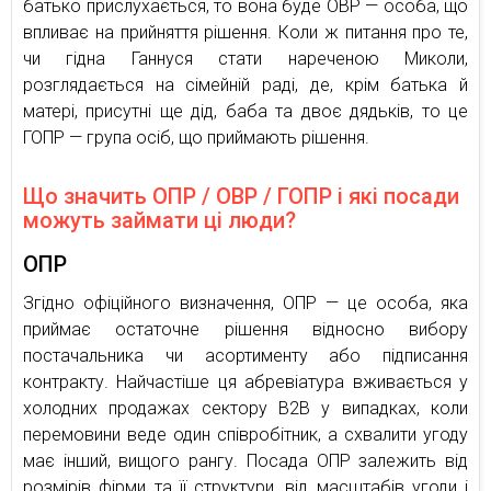
батько прислухається, то вона буде ОВР — особа, що
впливає на прийняття рішення. Коли ж питання про те,
чи гідна Ганнуся стати нареченою Миколи,
розглядається на сімейній раді, де, крім батька й
матері, присутні ще дід, баба та двоє дядьків, то це
ГОПР — група осіб, що приймають рішення.
Що значить ОПР / ОВР / ГОПР і які посади
можуть займати ці люди?
ОПР
Згідно офіційного визначення, ОПР — це особа, яка
приймає остаточне рішення відносно вибору
постачальника чи асортименту або підписання
контракту. Найчастіше ця абревіатура вживається у
холодних продажах сектору В2В у випадках, коли
перемовини веде один співробітник, а схвалити угоду
має інший, вищого рангу. Посада ОПР залежить від
розмірів фірми та її структури, від масштабів угоди і