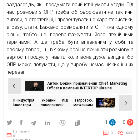
заздалегідь, як і продумати прийнятні умови угоди. Під
час розмови з ОПР треба обговорювати не тактичні
вигоди, а стратегічні, і презентувати не характеристики,
а результати. Бажано розмовляти з ОПР «на одному
рівні», тобто не перевантажувати його технічними
термінами. А ще треба бути впевненим у собі та
своєму товарі, і ні в якому разі не починати розмову з
вартості продукту, навіть коли вона дуже вигідна, бо
ОПР може подумати, що у виробу немає ніяких інших
переваг.
Антон Бокий призначений Chief Marketing
Навігація
Officer в компанії INTERTOP Ukraine
записів
ІТ-індустрія України під загрозою.
Інвестори занепокоєні можливим
підвищенням податків у Дія.City
1
0
Написати
0
6300
в
редакцію