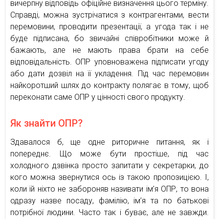
вичерпну відповідь офіційне визначення цього терміну.
Справді, можна зустрічатися з контрагентами, вести
перемовини, проводити презентації, а угода так і не
буде підписана, бо звичайні співробітники може й
бажають, але не мають права брати на себе
відповідальність. ОПР уповноважена підписати угоду
або дати дозвіл на її укладення. Під час перемовин
найкоротший шлях до контракту полягає в тому, щоб
переконати саме ОПР у цінності свого продукту.
Як знайти ОПР?
Здавалося б, ще одне риторичне питання, як і
попереднє. Що може бути простіше, під час
холодного дзвінка просто запитати у секретарки, до
кого можна звернутися ось із такою пропозицією. І,
коли їй ніхто не забороняв називати ім’я ОПР, то вона
одразу назве посаду, фамілію, ім’я та по батькові
потрібної людини. Часто так і буває, але не завжди.