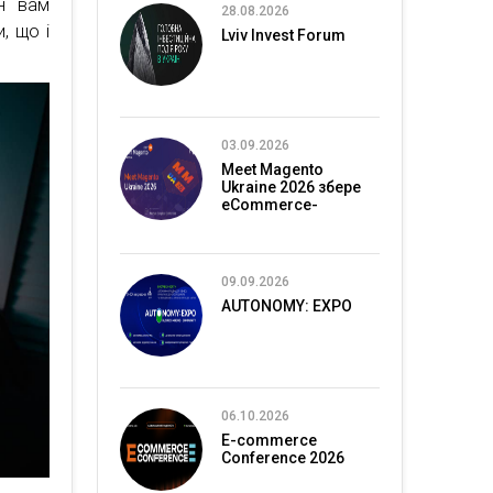
ін вам
28.08.2026
, що і
Lviv Invest Forum
03.09.2026
Meet Magento
Ukraine 2026 збере
eCommerce-
спільноту в Києві
09.09.2026
AUTONOMY: EXPO
06.10.2026
E-commerce
Conference 2026