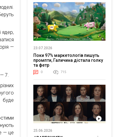
моделі.
беруть
і ядер,
ватися
орія —
23.07.2026
Поки 97% маркетологів пишуть
промпти, Галичина дістала голку
та фетр
0
715
— 7.
різних
ругого
и буде
остими
онують
25.06.2026
е — це