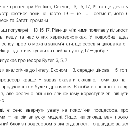
— це процесори Pentium, Celeron, I3, I5, I7, I9 та ще деякі 
устрічаються вони не часто. I9 — це ТОП сегмент, його 
ери та багаті ігромани.
ьш популярні — I3, I5, I7. Різниця між ними полягає у кількост
ів, кешу та частотних характеристиках. У подробиці вда
 сенсу, просто можна запам’ятати, що середня цінова катег
 Якщо вдасться купити за прийнятну ціну, I7 — добре.
ипускає процесори Ryzen 3, 5, 7
ія аналогічна до Інтелу. Економ — 3, середня цінова — 5, топ 
процесор краще – зараз сказати складно, тому що на 
х продуктивність буде відрізнятися. Є любителі першого та д
ів, але реально різницю звичайному користувачеві відчут
но.
ді, є сенс звернути увагу на покоління процесора, пр
ми — на рік випуску моделі. Якщо, наприклад, вам проп
мний блок з процесором 5-річної давності, то швидше за вс