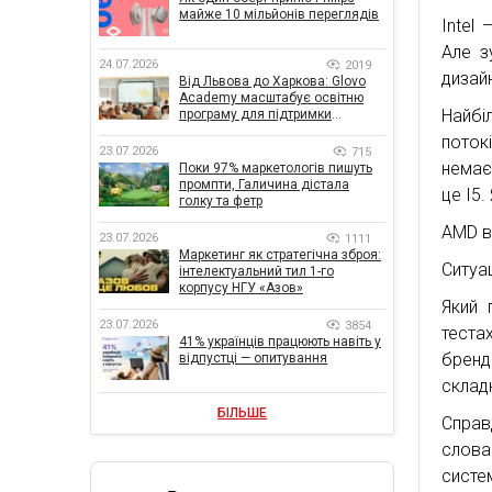
майже 10 мільйонів переглядів
Intel 
Але з
24.07.2026
2019
дизайн
Від Львова до Харкова: Glovo
Academy масштабує освітню
Найбіл
програму для підтримки
українського бізнесу
поток
23.07.2026
715
немає
Поки 97% маркетологів пишуть
промпти, Галичина дістала
це I5.
голку та фетр
AMD в
23.07.2026
1111
Маркетинг як стратегічна зброя:
Ситуац
інтелектуальний тил 1-го
корпусу НГУ «Азов»
Який 
23.07.2026
3854
теста
41% українців працюють навіть у
бренд
відпустці — опитування
склад
БІЛЬШЕ
Справ
слова
систе