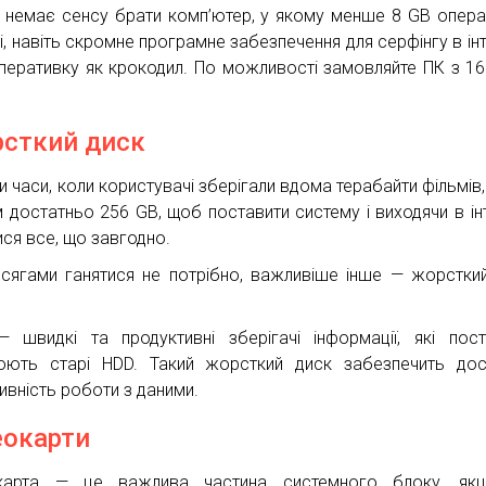
 немає сенсу брати комп’ютер, у якому менше 8 GB опера
і, навіть скромне програмне забезпечення для серфінгу в інт
оперативку як крокодил. По можливості замовляйте ПК з 16
сткий диск
и часи, коли користувачі зберігали вдома терабайти фільмів,
м достатньо 256 GB, щоб поставити систему і виходячи в ін
ися все, що завгодно.
сягами ганятися не потрібно, важливіше інше — жорстки
 швидкі та продуктивні зберігачі інформації, які пос
юють старі HDD. Такий жорсткий диск забезпечить до
ивність роботи з даними.
еокарти
окарта — це важлива частина системного блоку, як