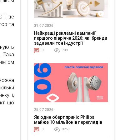
ілком
ОП, це
гор та
31.07.2026
Найкращі рекламні кампанії
першого півріччя 2026: які бренди
задавали тон індустрії
снують
0
708
. Така
інгом
можна
кільки
нку і,
кт, що
25.07.2026
Як один оберт приніс Philips
майже 10 мільйонів переглядів
0
3260