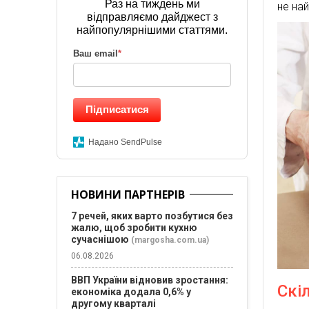
Раз на тиждень ми
не на
відправляємо дайджест з
найпопулярнішими статтями.
Ваш email
*
Підписатися
Надано SendPulse
НОВИНИ ПАРТНЕРІВ
7 речей, яких варто позбутися без
жалю, щоб зробити кухню
сучаснішою
(margosha.com.ua)
06.08.2026
ВВП України відновив зростання:
Скі
економіка додала 0,6% у
другому кварталі