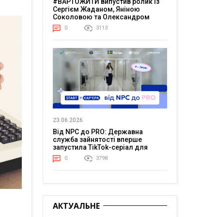
#ВАРТОЖИТИ випустив ролик із
Сергієм Жаданом, Яніною
Соколовою та Олександром
Тереном про життя в постійній
0
3113
напрузі
23.06.2026
Від NPC до PRO: Державна
служба зайнятості вперше
запустила TikTok-серіал для
молоді
0
3798
АКТУАЛЬНЕ