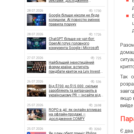
реклами: дослідження
показало, що насправді
впливає на ефективність
28.07.2026
1730
кампаній
Google більше ніколи не буде
колишнім: AI повністю змінює
правила пошуку
28.07.2026
1726
ChatGPT більше не чат-бот:
OpenAI готує головного
Разом
конкурента Google і Microsoft
домаш
27.07.2026
725
ситу
Найбільший інвестиційний
крипто
форум країни: встигніть
придбати квиток на Lviv Invest
Так о
Forum
26.07.2026
536
розра
Від $700 до $15 000: скільки
завго
заробляють та витрачають в
українському PR — інсайти від
якщо 
znamy та Women Make Money
вийде
25.07.2026
2698
ROPO в дії: як онлайн впливає
на офлайн-продажі —
Пар
дослідження COMFY
25.07.2026
3260
Є два
Як один оберт приніс Philips