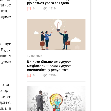
рухається увага глядача
татньо
0
18124
іють і
адимо
а при
 Будь-
якщо у
17.02.2026
ндуємо
Клієнти більше не купують
медіаплан — вони купують
впевненість у результаті
0
24544
 готові
есор і
истеми
дання.
ції, в