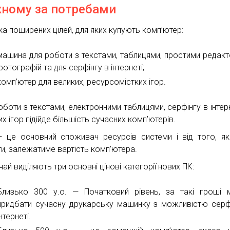
ному за потребами
ка поширених цілей, для яких купують комп’ютер:
машина для роботи з текстами, таблицями, простими редак
фотографій та для серфінгу в інтернеті;
комп’ютер для великих, ресурсомістких ігор.
оботи з текстами, електронними таблицями, серфінгу в інтерн
х ігор підійде більшість сучасних комп’ютерів.
— це основний споживач ресурсів системи і від того, як
ти, залежатиме вартість комп’ютера.
ай виділяють три основні цінові категорії нових ПК:
Близько 300 у.о. — Початковий рівень, за такі гроші
придбати сучасну друкарську машинку з можливістю серф
інтернеті.