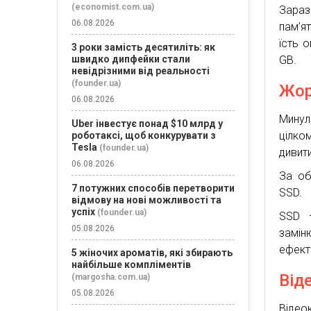
(economist.com.ua)
Зараз
06.08.2026
пам’ят
їсть 
3 роки замість десятиліть: як
швидко дипфейки стали
GB.
невідрізними від реальності
(founder.ua)
Жор
06.08.2026
Минул
Uber інвестує понад $10 млрд у
цілко
роботаксі, щоб конкурувати з
Tesla
(founder.ua)
дивит
06.08.2026
За об
7 потужних способів перетворити
SSD.
відмову на нові можливості та
успіх
(founder.ua)
SSD —
05.08.2026
замін
ефект
5 жіночих ароматів, які збирають
найбільше компліментів
Від
(margosha.com.ua)
05.08.2026
Віде