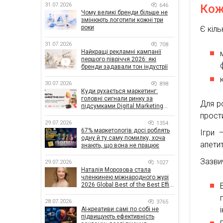
31.07.2026
646
Кож
Чому великі бренди більше не
змінюють логотипи кожні три
роки
Є кіль
31.07.2026
708
Найкращі рекламні кампанії
першого півріччя 2026: які
бренди задавали тон індустрії
30.07.2026
898
Куди рухається маркетинг:
головні сигнали ринку за
Для р
підсумками Digital Marketing
Day від GoIT
прости
29.07.2026
1354
67% маркетологів досі роблять
Ігри 
одну й ту саму помилку, хоча
апети
знають, що вона не працює
Зазвич
29.07.2026
1027
Наталія Морозова стала
членкинею міжнародного журі
2026 Global Best of the Best Effie
Awards
28.07.2026
3765
AI-креативи самі по собі не
підвищують ефективність