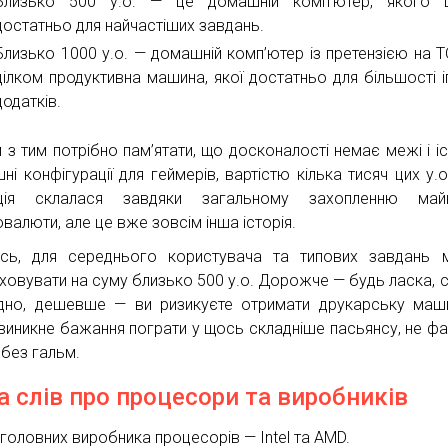
Близько 500 у.о. — це домашній комп’ютер, якого ц
достатньо для найчастіших завдань.
Близько 1000 у.о. — домашній комп’ютер із претензією на Т
цілком продуктивна машина, якої достатньо для більшості і
додатків.
 з тим потрібно пам’ятати, що досконалості немає межі і і
ні конфігурації для геймерів, вартістю кілька тисяч цих у.о
ація склалася завдяки загальному захопленню майн
валюти, але це вже зовсім інша історія.
сь, для середнього користувача та типових завдань 
ховувати на суму близько 500 у.о. Дорожче — будь ласка, с
дно, дешевше — ви ризикуєте отримати друкарську маши
виникне бажання пограти у щось складніше пасьянсу, не фа
 без гальм.
а слів про процесори та виробників
 головних виробника процесорів — Intel та AMD.