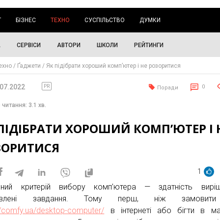
Г
БІЗНЕС
ТЕХНО
СУСПІЛЬСТВО
ДУМКИ
А
СЕРВІСИ
АВТОРИ
ШКОЛИ
РЕЙТИНГИ
ехно
Ґаджети
Як підібрати хороший комп’ютер і не розоритися
.07.2022
PR
0
Поради
 читання: 3.1 хв.
ПІДІБРАТИ ХОРОШИЙ КОМП’ЮТЕР І 
ЗОРИТИСЯ
1
вний критерій вибору комп’ютера — здатність виріш
тавлені завдання. Тому перш, ніж замовит
//comfy.ua/desktop-computer/
в інтернеті або бігти в ма