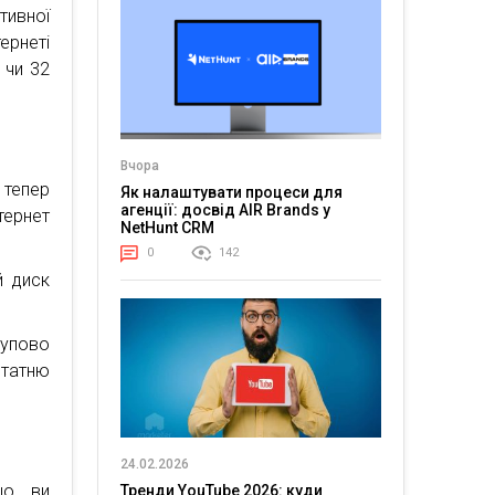
тивної
ернеті
 чи 32
Вчора
 тепер
Як налаштувати процеси для
агенції: досвід AIR Brands у
тернет
NetHunt CRM
0
142
й диск
тупово
статню
24.02.2026
що ви
Тренди YouTube 2026: куди