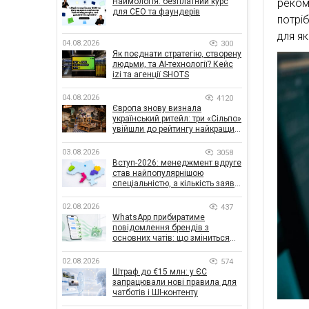
Наймологія: безплатний курс
реком
для CEO та фаундерів
потріб
для як
04.08.2026
300
Як поєднати стратегію, створену
людьми, та AI-технології? Кейс
izi та агенції SHOTS
04.08.2026
4120
Європа знову визнала
український ритейл: три «Сільпо»
увійшли до рейтингу найкращих
супермаркетів
03.08.2026
3058
Вступ-2026: менеджмент вдруге
став найпопулярнішою
спеціальністю, а кількість заяв
— рекордна за 5 років
02.08.2026
437
WhatsApp прибиратиме
повідомлення брендів з
основних чатів: що зміниться
для бізнесу
02.08.2026
574
Штраф до €15 млн: у ЄС
запрацювали нові правила для
чатботів і ШІ-контенту