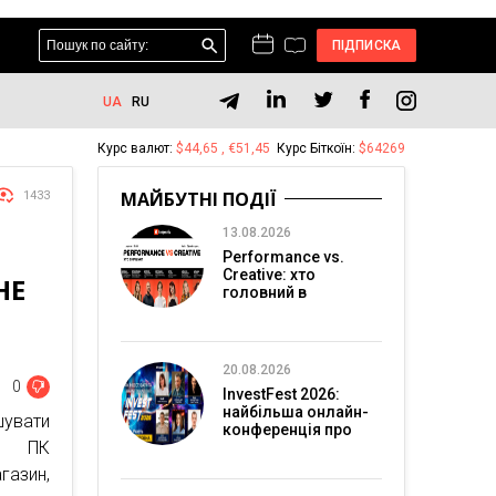
ПІДПИСКА
UA
RU
Курс валют:
$44,65 , €51,45
Курс Біткоїн:
$64269
МАЙБУТНІ ПОДІЇ
1433
13.08.2026
Performance vs.
Creative: хто
НЕ
головний в
перформанс-
маркетингу?
20.08.2026
0
InvestFest 2026:
найбільша онлайн-
увати
конференція про
и ПК
інвестиції
газин,