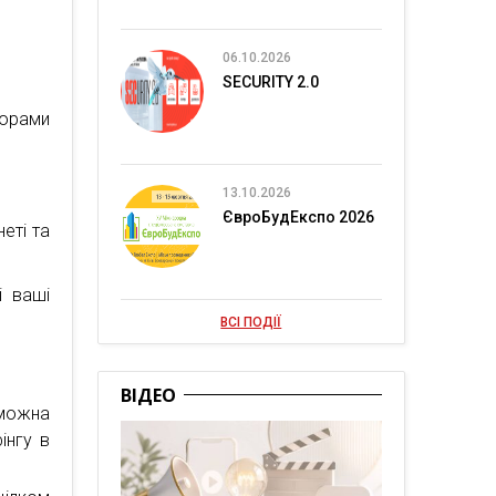
06.10.2026
SECURITY 2.0
торами
13.10.2026
ЄвроБудЕкспо 2026
еті та
і ваші
ВСІ ПОДІЇ
ВІДЕО
 можна
інгу в