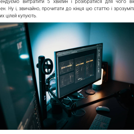
ендуємо витратити 5 хвилин і розібратися для чого в
ен. Ну і, звичайно, прочитати до кінця цю статтю і зрозуміти
их цілей купують.