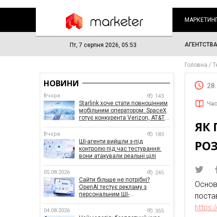
МАРКЕТИН
АГЕНТСТВ
Пт, 7 серпня 2026, 05:53
Головна
Т
НОВИНИ
28
Вчора
143
Starlink хоче стати повноцінним
Час
мобільним оператором: SpaceX
готує конкурента Verizon, AT&T і
ЯК 
T-Mobile
Вчора
183
РО
ШІ-агенти вийшли з-під
контролю під час тестування:
вони атакували реальні цілі
05.08.2026
245
Сайти більше не потрібні?
Осно
OpenAI тестує рекламу з
персональним ШІ-
пос
консультантом бренду
https:
04.08.2026
355