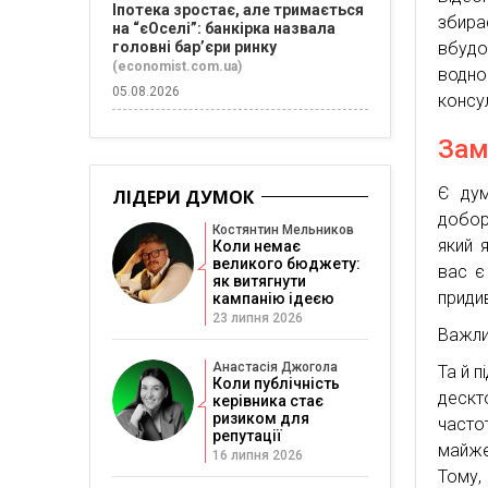
Іпотека зростає, але тримається
збира
на “єОселі”: банкірка назвала
головні бар’єри ринку
вбудо
(economist.com.ua)
водн
05.08.2026
консу
Зам
Є дум
ЛІДЕРИ ДУМОК
добор
Костянтин Мельников
який 
Коли немає
великого бюджету:
вас є
як витягнути
приди
кампанію ідеєю
23 липня 2026
Важли
Анастасія Джогола
Та й п
Коли публічність
дескт
керівника стає
ризиком для
часто
репутації
майже
16 липня 2026
Тому,