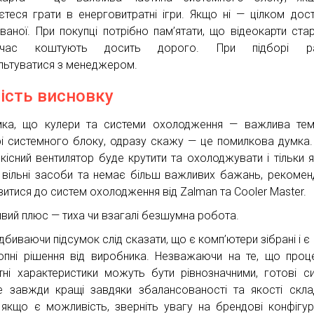
єтеся грати в енерговитратні ігри. Якщо ні — цілком дос
ваної. При покупці потрібно пам’ятати, що відеокарти стар
очас коштують досить дорого. При підборі р
льтуватися з менеджером.
ість висновку
ка, що кулери та системи охолодження — важлива тем
і системного блоку, одразу скажу — це помилкова думка.
якісний вентилятор буде крутити та охолоджувати і тільки 
 вільні засоби та немає більш важливих бажань, рекоме
витися до систем охолодження від Zalman та Cooler Master.
вий плюс — тиха чи взагалі безшумна робота.
ідбиваючи підсумок слід сказати, що є комп’ютери зібрані і є
опні рішення від виробника. Незважаючи на те, що проц
тні характеристики можуть бути рівнозначними, готові с
 завжди кращі завдяки збалансованості та якості скла
 якщо є можливість, зверніть увагу на брендові конфігура