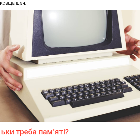
йкраща ідея.
льки треба пам’яті?