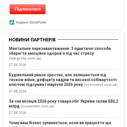
Підписатися
Надано SendPulse
НОВИНИ ПАРТНЕРІВ
Ментальне перезавантаження: 3 практичні способи
зберегти емоційне здоров’я під час стресу
(margosha.com.ua)
07.08.2026
Будівельний ринок зростає, але залишається під
тиском війни, дефіциту кадрів та високої собівартості:
ключові підсумки І півріччя 2026 року
(economist.com.ua)
07.08.2026
За сім місяців 2026 року товарообіг України склав $82,2
млрд
(economist.com.ua)
07.08.2026
Чому ваш бізнес зупиняється, коли ви працюєте ще