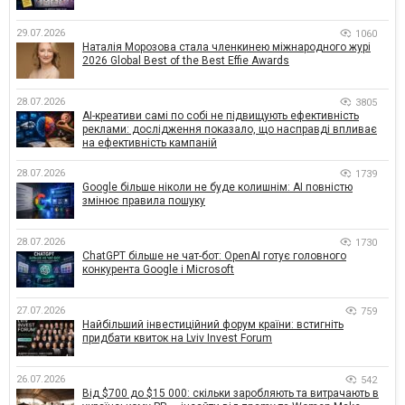
29.07.2026
1060
Наталія Морозова стала членкинею міжнародного журі
2026 Global Best of the Best Effie Awards
28.07.2026
3805
AI-креативи самі по собі не підвищують ефективність
реклами: дослідження показало, що насправді впливає
на ефективність кампаній
28.07.2026
1739
Google більше ніколи не буде колишнім: AI повністю
змінює правила пошуку
28.07.2026
1730
ChatGPT більше не чат-бот: OpenAI готує головного
конкурента Google і Microsoft
27.07.2026
759
Найбільший інвестиційний форум країни: встигніть
придбати квиток на Lviv Invest Forum
26.07.2026
542
Від $700 до $15 000: скільки заробляють та витрачають в