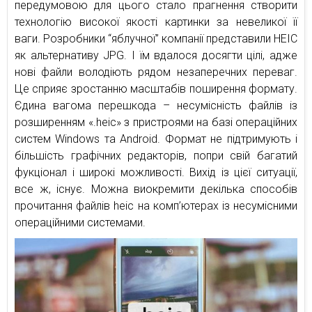
передумовою для цього стало прагнення створити
технологію високої якості картинки за невеликої її
ваги. Розробники “яблучної” компанії представили HEIC
як альтернативу JPG. І їм вдалося досягти цілі, адже
нові файли володіють рядом незаперечних переваг.
Це сприяє зростанню масштабів поширення формату.
Єдина вагома перешкода – несумісність файлів із
розширенням «.heic» з пристроями на базі операційних
систем Windows та Android. Формат не підтримують і
більшість графічних редакторів, попри свій багатий
фукціонал і широкі можливості. Вихід із цієї ситуації,
все ж, існує. Можна виокремити декілька способів
прочитання файлів heic на комп’ютерах із несумісними
операційними системами.