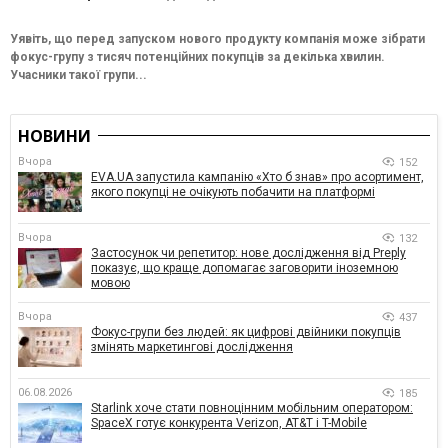
Уявіть, що перед запуском нового продукту компанія може зібрати
фокус-групу з тисяч потенційних покупців за декілька хвилин.
Учасники такої групи...
НОВИНИ
Вчора
152
EVA.UA запустила кампанію «Хто б знав» про асортимент,
якого покупці не очікують побачити на платформі
Вчора
132
Застосунок чи репетитор: нове дослідження від Preply
показує, що краще допомагає заговорити іноземною
мовою
Вчора
437
Фокус-групи без людей: як цифрові двійники покупців
змінять маркетингові дослідження
06.08.2026
185
Starlink хоче стати повноцінним мобільним оператором:
SpaceX готує конкурента Verizon, AT&T і T-Mobile