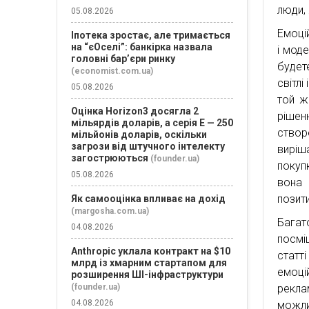
люди, 
05.08.2026
Емоці
Іпотека зростає, але тримається
на “єОселі”: банкірка назвала
і мод
головні бар’єри ринку
будет
(economist.com.ua)
світлі
05.08.2026
той ж
Оцінка Horizon3 досягла 2
рішен
мільярдів доларів, а серія E — 250
ство
мільйонів доларів, оскільки
загрози від штучного інтелекту
виріш
загострюються
(founder.ua)
покуп
05.08.2026
вона 
позит
Як самооцінка впливає на дохід
(margosha.com.ua)
Багат
04.08.2026
посмі
Anthropic уклала контракт на $10
статт
млрд із хмарним стартапом для
емоці
розширення ШІ-інфраструктури
(founder.ua)
рекла
04.08.2026
можли