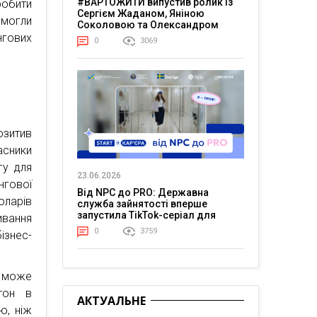
#ВАРТОЖИТИ випустив ролик із
робити
Сергієм Жаданом, Яніною
 могли
Соколовою та Олександром
Тереном про життя в постійній
нгових
0
3069
напрузі
озитив
асники
гу для
23.06.2026
нгової
Від NPC до PRO: Державна
оларів
служба зайнятості вперше
запустила TikTok-серіал для
ивання
молоді
0
3759
ізнес-
у може
тон в
АКТУАЛЬНЕ
ю, ніж