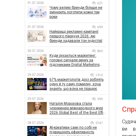
31.07.2026
621
Чому великі бренди більше не
змінюють логотипи кожні три
роки
31.07.2026
699
Найкращі рекламні кампанії
першого півріччя 2026: які
бренди задавали тон індустрії
30.07.2026
869
Куди рухається маркетинг:
головні сигнали ринку за
підсумками Digital Marketing
Day від GoIT
29.07.2026
1310
67% маркетологів досі роблять
одну й ту саму помилку, хоча
знають, що вона не працює
29.07.2026
999
Наталія Морозова стала
Спр
членкинею міжнародного журі
2026 Global Best of the Best Effie
Awards
Судяч
28.07.2026
3747
AI-креативи самі по собі не
ви в
підвищують ефективність