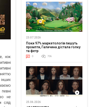
23.07.2026
Поки 97% маркетологів пишуть
промпти, Галичина дістала голку
та фетр
е, ніж
0
706
итивні
тивні
йняттю
 інших
ймаємо
 певні
во не
25.06.2026
м слід