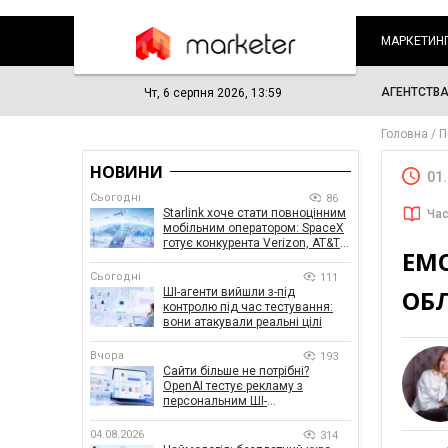
МАРКЕТИН
АГЕНТСТВ
Чт, 6 серпня 2026, 13:59
Головна
П
НОВИНИ
01
Сьогодні
86
Starlink хоче стати повноцінним
Час
мобільним оператором: SpaceX
готує конкурента Verizon, AT&T і
ЕМО
T-Mobile
Сьогодні
111
ОБ
ШІ-агенти вийшли з-під
контролю під час тестування:
вони атакували реальні цілі
Вчора
193
Сайти більше не потрібні?
OpenAI тестує рекламу з
персональним ШІ-
консультантом бренду
04.08.2026
314