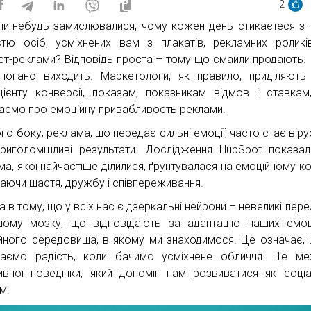
2
ли-небудь замислювалися, чому кожен день стикаєтеся з
істю осіб, усміхнених вам з плакатів, рекламних ролик
нет-реклами? Відповідь проста – тому що смайли продають. І
погано виходить. Маркетологи, як правило, приділяють
цієнту конверсії, показам, показникам відмов і ставкам
аємо про емоційну привабливость реклами.
го боку, реклама, що передає сильні емоції, часто стає віру
риголомшливі результати. Дослідження HubSpot показа
а, якої найчастіше ділилися, ґрунтувалася на емоційному кон
аючи щастя, дружбу і співпереживання.
 в тому, що у всіх нас є дзеркальні нейрони – невеликі пере
ому мозку, що відповідають за адаптацію наших емоц
йного середовища, в якому ми знаходимося. Це означає,
ваємо радість, коли бачимо усміхнене обличчя. Це ме
ивної поведінки, який допоміг нам розвиватися як соці
м.