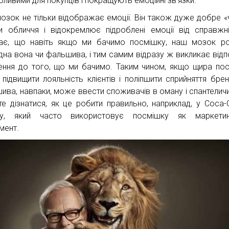
бливими для покупців і покращують емоційні зв’язки.
озок не тільки відображає емоції. Він також дуже добре «
и обличчя і відокремлює підроблені емоції від справжн
ає, що навіть якщо ми бачимо посмішку, наш мозок ро
дна вона чи фальшива, і тим самим відразу ж викликає відп
ення до того, що ми бачимо. Таким чином, якщо щира по
підвищити лояльність клієнтів і поліпшити сприйняття брен
ива, навпаки, може ввести споживачів в оману і спантеличи
е дізнатися, як це робити правильно, наприклад, у Coca-
ду, який часто використовує посмішку як маркетин
мент.