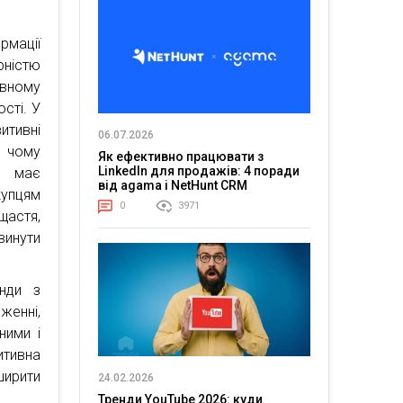
рмації
рністю
ивному
ості. У
итивні
06.07.2026
ь чому
Як ефективно працювати з
LinkedIn для продажів: 4 поради
и має
від agama і NetHunt CRM
купцям
0
3971
щастя,
винути
енди з
женні,
ними і
итивна
ирити
24.02.2026
Тренди YouTube 2026: куди