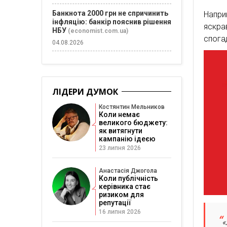
Банкнота 2000 грн не спричинить
Напри
інфляцію: банкір пояснив рішення
яскра
НБУ
(economist.com.ua)
спога
04.08.2026
ЛІДЕРИ ДУМОК
Костянтин Мельников
Коли немає
великого бюджету:
як витягнути
кампанію ідеєю
23 липня 2026
Анастасія Джогола
Коли публічність
керівника стає
ризиком для
репутації
16 липня 2026
«