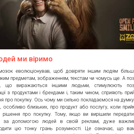
юдей ми віримо
озок еволюціонував, щоб довіряти іншим людям більш
яким предметам, зображенням, текстам чи чомусь ще. А поз
ії, що виражаються іншими людьми, стимулюють пози
ації з продуктами і брендами і, таким чином, сприяють при
ня про покупку. Ось чому ми сильно покладаємося на думку
, особливо близьких, про продукт або послугу, коли при
і рішення про покупку. Тому, якщо ви вирішили передати
ії за допомогою людей в своїй рекламі, дуже важли
одити цю тонку грань розумності. Це означає, що ва