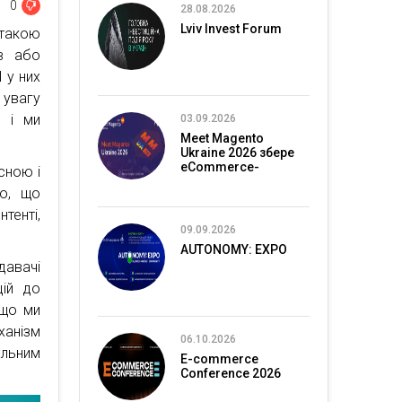
0
28.08.2026
Lviv Invest Forum
 такою
ів або
 у них
 увагу
, і ми
03.09.2026
Meet Magento
Ukraine 2026 збере
eCommerce-
сною і
спільноту в Києві
ло, що
тенті,
09.09.2026
AUTONOMY: EXPO
давачі
ій до
 що ми
ханізм
06.10.2026
альним
E-commerce
Conference 2026