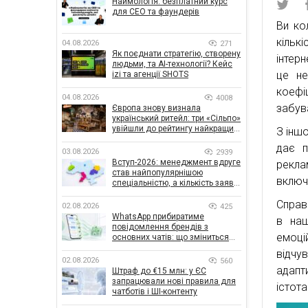
Наймологія: безплатний курс
для CEO та фаундерів
Ви ко
кільк
04.08.2026
271
Як поєднати стратегію, створену
інтер
людьми, та AI-технології? Кейс
це не
izi та агенції SHOTS
коефі
04.08.2026
4008
забув
Європа знову визнала
український ритейл: три «Сільпо»
увійшли до рейтингу найкращих
З іншо
супермаркетів
дає п
03.08.2026
2939
Вступ-2026: менеджмент вдруге
реклам
став найпопулярнішою
включ
спеціальністю, а кількість заяв
— рекордна за 5 років
Справа
02.08.2026
425
WhatsApp прибиратиме
в наш
повідомлення брендів з
емоці
основних чатів: що зміниться
для бізнесу
відчу
02.08.2026
560
адапт
Штраф до €15 млн: у ЄС
запрацювали нові правила для
істота
чатботів і ШІ-контенту