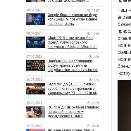
прива
реклами: дослідження
показало, що насправді
впливає на ефективність
Наш м
28.07.2026
1719
кампаній
Google більше ніколи не буде
вираз
колишнім: AI повністю змінює
означ
правила пошуку
приро
28.07.2026
1716
ставл
ChatGPT більше не чат-бот:
OpenAI готує головного
може 
конкурента Google і Microsoft
фальш
27.07.2026
696
может
Найбільший інвестиційний
форум країни: встигніть
брен
придбати квиток на Lviv Invest
інстру
Forum
26.07.2026
525
Від $700 до $15 000: скільки
заробляють та витрачають в
українському PR — інсайти від
znamy та Women Make Money
25.07.2026
2669
ROPO в дії: як онлайн впливає
на офлайн-продажі —
дослідження COMFY
25.07.2026
3208
Як один оберт приніс Philips