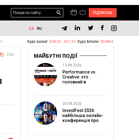
ПІДПИСКА
UA
RU
ю?
Курс валют:
$44,65 , €51,50
Курс Біткоїн:
$64866
МАЙБУТНІ ПОДІЇ
3702
13.08.2026
Performance vs.
Creative: хто
І
головний в
перформанс-
маркетингу?
20.08.2026
InvestFest 2026:
найбільша онлайн-
конференція про
інвестиції