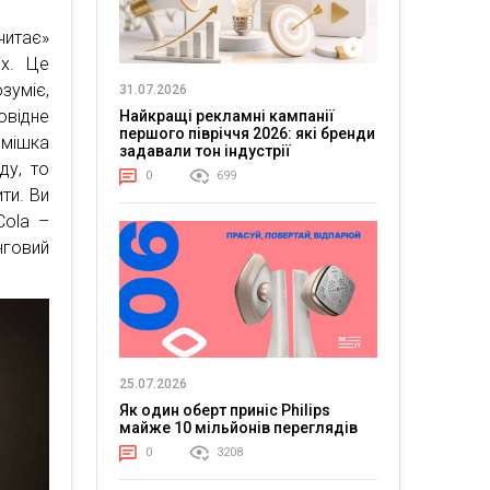
читає»
іх. Це
зуміє,
31.07.2026
овідне
Найкращі рекламні кампанії
першого півріччя 2026: які бренди
смішка
задавали тон індустрії
ду, то
0
699
ти. Ви
Cola –
говий
25.07.2026
Як один оберт приніс Philips
майже 10 мільйонів переглядів
0
3208