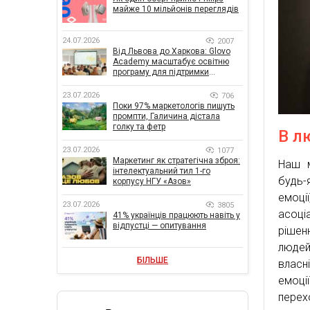
майже 10 мільйонів переглядів
24.07.2026
2007
Від Львова до Харкова: Glovo
Academy масштабує освітню
програму для підтримки
українського бізнесу
23.07.2026
706
Поки 97% маркетологів пишуть
промпти, Галичина дістала
голку та фетр
В л
23.07.2026
1077
Маркетинг як стратегічна зброя:
Наш м
інтелектуальний тил 1-го
будь-
корпусу НГУ «Азов»
емоц
23.07.2026
3805
асоці
41% українців працюють навіть у
відпустці — опитування
рішен
людей
БІЛЬШЕ
власн
емоц
перех