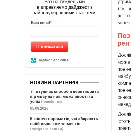
утрим
Раз на тиждень ми
відправляємо дайджест з
так, 
найпопулярнішими статтями.
легко
матер
Ваш email
*
Поз
рен
Підписатися
Дослі
Надано SendPulse
може 
повин
майбу
НОВИНИ ПАРТНЕРІВ
компан
повин
7 потужних способів перетворити
відмову на нові можливості та
ринко
успіх
(founder.ua)
менед
05.08.2026
Дослі
5 жіночих ароматів, які збирають
істот
найбільше компліментів
позит
(margosha.com.ua)