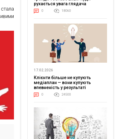
рухається увага глядача
 стала
0
18060
ливими
17.02.2026
Клієнти більше не купують
медіаплан — вони купують
впевненість у результаті
0
24500