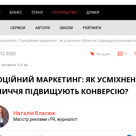
Г
БІЗНЕС
ТЕХНО
СУСПІЛЬСТВО
ДУМКИ
А
СЕРВІСИ
АВТОРИ
ШКОЛИ
РЕЙТИНГИ
сихологія
Емоційний маркетинг: як усміхнені обличчя підвищують конверсі
.12.2020
0
Продажі
 читання: 4.4 хв.
ЦІЙНИЙ МАРКЕТИНГ: ЯК УСМІХНЕН
ЛИЧЧЯ ПІДВИЩУЮТЬ КОНВЕРСІЮ?
Наталія Власюк
Магістр реклами і PR, журналіст