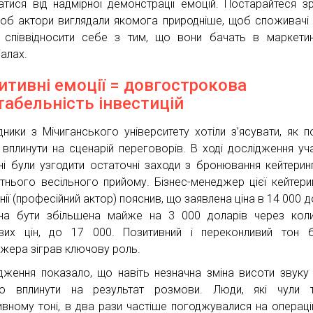
атися від надмірної демонстрації емоцій. Постарайтеся з
щоб актори виглядали якомога природніше, щоб споживачі
 співвідносити себе з тим, що вони бачать в маркети
іалах.
итивні емоції = довгострокова
табельність інвестицій
дники з Мічиганського університету хотіли з’ясувати, як п
вплинути на сценарій переговорів. В ході дослідження уч
ні були узгодити остаточні заходи з бронювання кейтерин
тнього весільного прийому. Бізнес-менеджер цієї кейтери
ії (професійний актор) пояснив, що заявлена ціна в 14 000 д
на бути збільшена майже на 3 000 доларів через кол
вих цін, до 17 000. Позитивний і переконливий тон б
жера зіграв ключову роль.
дження показало, що навіть незначна зміна висоти звук
но вплинути на результат розмови. Люди, які чули 
ивному тоні, в два рази частіше погоджувалися на операці