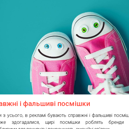
авжні і фальшиві посмішки
и з усього, в рекламі бувають справжні і фальшиві посміш
же здогадалися, щирі посмішки роблять бренди 