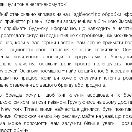
які чули тон в негативному тоні.
йний стан сильно впливає на наші здібності до обробки інфо
елі прийняття рішень. Коли ви засмучені, ви з більшою ймові
е сприймати будь-яку інформацію, що надходить в негат
 і розглядати ситуації і події швидше як проблеми, ніж можлив
е час, коли у вас гарний настрій, вам легше приймати поз
ня і оцінювати своє оточення як щось сприятливе. Ос
рення позитивних асоціацій з продуктами і брендам
альне значення, оскільки вони просто полегшують по
ку речей. Оскільки посмішка – найстаріший спосіб передати 
відмінно працює, коли ви хочете спонукати клієнтів роз
ивне ставлення до вашого бренду або продуктів.
о брендів хочуть, щоб їхні клієнти асоціювали їх бр
шкою, сміхом та позитивізмом. Грунтуючись на цьому дослід
і New York Times, якими найчастіше ділилися, були позитив
йними. Створюючи емоційну рекламу, майте на увазі, що поз
ма може допомогти вам залучити більше уваги і розш
вості обміну.