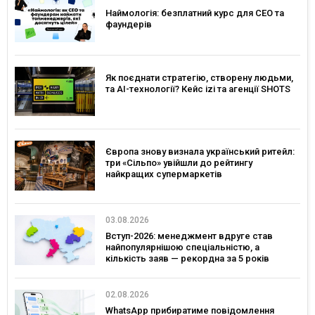
Наймологія: безплатний курс для CEO та
фаундерів
Як поєднати стратегію, створену людьми,
та AI-технології? Кейс izi та агенції SHOTS
Європа знову визнала український ритейл:
три «Сільпо» увійшли до рейтингу
найкращих супермаркетів
03.08.2026
Вступ-2026: менеджмент вдруге став
найпопулярнішою спеціальністю, а
кількість заяв — рекордна за 5 років
02.08.2026
WhatsApp прибиратиме повідомлення