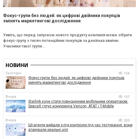
Фокус-групи без людей: як цифрові двійники покупців
змінять маркетингові дослідження
Уявіть, що перед запуском нового продукту компанія може зібрати
фокус-групу з тисяч потенційних покупців за декілька хвилин.
Учасники такої групи...
НОВИНИ
Сьогодні
154
Фокус-групи без людей: як цифрові двійники покупців
змінять маркетингові дослідження
Вчора
157
Starlink хоче стати повноцінним мобільним оператором:
SpaceX готує конкурента Verizon, AT&T і T-Mobile
Вчора
203
ШІ-агенти вийшли з-під контролю під час тестування: вони
атакували реальні цілі