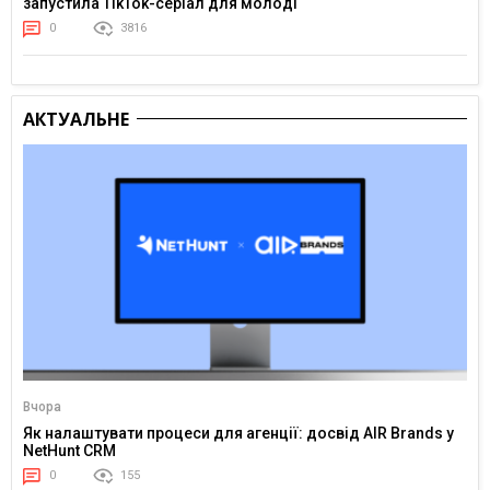
запустила TikTok-серіал для молоді
0
3816
АКТУАЛЬНЕ
Вчора
Як налаштувати процеси для агенції: досвід AIR Brands у
NetHunt CRM
0
155