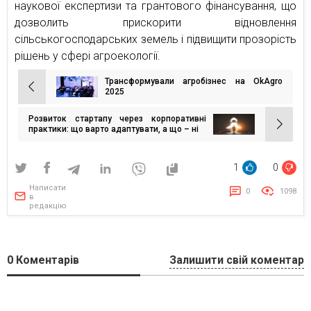
наукової експертизи та грантового фінансування, що
дозволить прискорити відновлення
сільськогосподарських земель і підвищити прозорість
рішень у сфері агроекології.
Трансформували агробізнес на OkAgro
Навігація
2025
записів
Розвиток стартапу через корпоративні
практики: що варто адаптувати, а що – ні
1
0
Написати
0
1098
в
редакцію
0
Коментарів
Залишити свій коментар