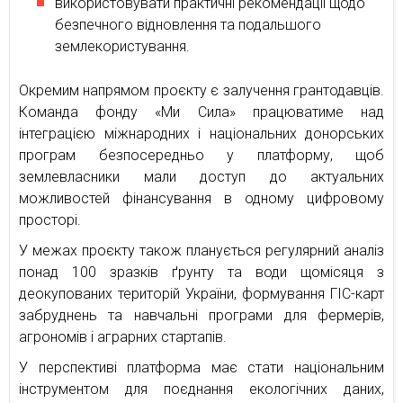
використовувати практичні рекомендації щодо
безпечного відновлення та подальшого
землекористування.
Окремим напрямом проєкту є залучення грантодавців.
Команда фонду «Ми Сила» працюватиме над
інтеграцією міжнародних і національних донорських
програм безпосередньо у платформу, щоб
землевласники мали доступ до актуальних
можливостей фінансування в одному цифровому
просторі.
У межах проєкту також планується регулярний аналіз
понад 100 зразків ґрунту та води щомісяця з
деокупованих територій України, формування ГІС-карт
забруднень та навчальні програми для фермерів,
агрономів і аграрних стартапів.
У перспективі платформа має стати національним
інструментом для поєднання екологічних даних,