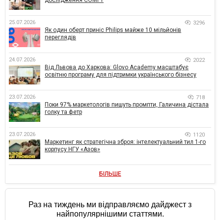
дослідження COMFY
25.07.2026
3296
Як один оберт приніс Philips майже 10 мільйонів
переглядів
24.07.2026
2022
Від Львова до Харкова: Glovo Academy масштабує
освітню програму для підтримки українського бізнесу
23.07.2026
718
Поки 97% маркетологів пишуть промпти, Галичина дістала
голку та фетр
23.07.2026
1120
Маркетинг як стратегічна зброя: інтелектуальний тил 1-го
корпусу НГУ «Азов»
БІЛЬШЕ
Раз на тиждень ми відправляємо дайджест з
найпопулярнішими статтями.