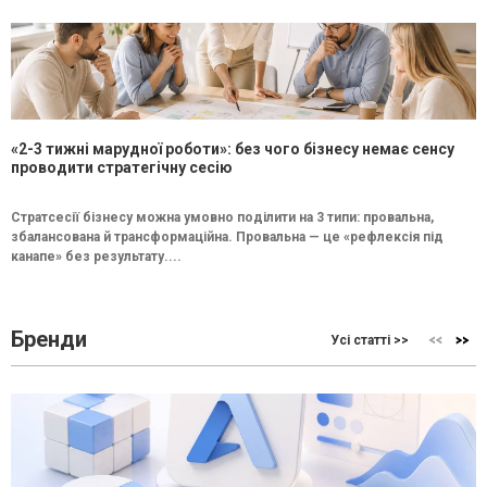
«2-3 тижні марудної роботи»: без чого бізнесу немає сенсу
проводити стратегічну сесію
Стратсесії бізнесу можна умовно поділити на 3 типи: провальна,
збалансована й трансформаційна. Провальна — це «рефлексія під
канапе» без результату....
Бренди
Усі статті >>