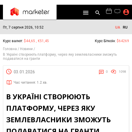
Пт, 7 серпня 2026, 10:52
UA
RU
Курс валют:
$44,65 , €51,45
Курс Біткоїн:
$64269
Головна
Новини
В Україні створюють платформу, через яку землевласники зможуть
подаватися на гранти
03.01.2026
0
1098
Час читання: 1.2 хв.
В УКРАЇНІ СТВОРЮЮТЬ
ПЛАТФОРМУ, ЧЕРЕЗ ЯКУ
ЗЕМЛЕВЛАСНИКИ ЗМОЖУТЬ
ПОДАВАТИСЯ НА ГРАНТИ