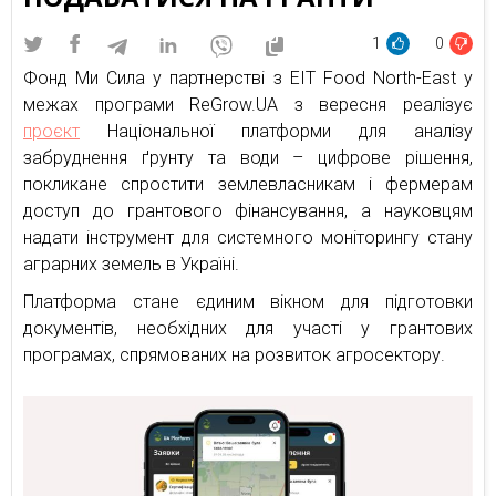
1
0
Фонд Ми Сила у партнерстві з EIT Food North-East у
межах програми ReGrow.UA з вересня реалізує
проєкт
Національної платформи для аналізу
забруднення ґрунту та води – цифрове рішення,
покликане спростити землевласникам і фермерам
доступ до грантового фінансування, а науковцям
надати інструмент для системного моніторингу стану
аграрних земель в Україні.
Платформа стане єдиним вікном для підготовки
документів, необхідних для участі у грантових
програмах, спрямованих на розвиток агросектору.