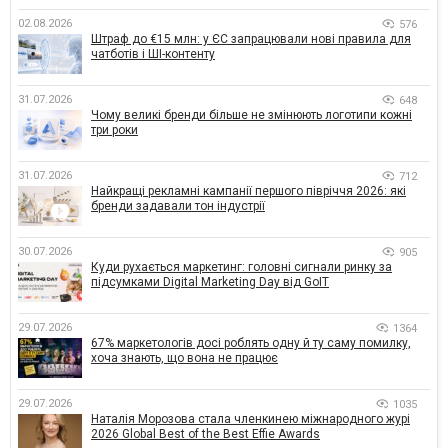
02.08.2026
576
Штраф до €15 млн: у ЄС запрацювали нові правила для
чатботів і ШІ-контенту
31.07.2026
648
Чому великі бренди більше не змінюють логотипи кожні
три роки
31.07.2026
712
Найкращі рекламні кампанії першого півріччя 2026: які
бренди задавали тон індустрії
30.07.2026
905
Куди рухається маркетинг: головні сигнали ринку за
підсумками Digital Marketing Day від GoIT
29.07.2026
1364
67% маркетологів досі роблять одну й ту саму помилку,
хоча знають, що вона не працює
29.07.2026
1035
Наталія Морозова стала членкинею міжнародного журі
2026 Global Best of the Best Effie Awards