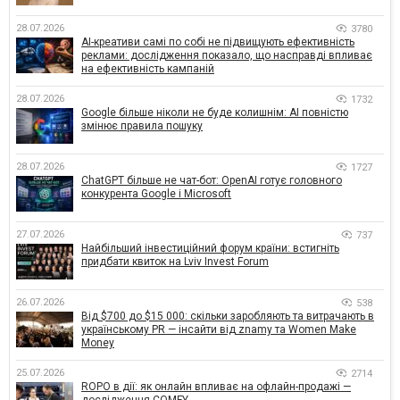
28.07.2026
3780
AI-креативи самі по собі не підвищують ефективність
реклами: дослідження показало, що насправді впливає
на ефективність кампаній
28.07.2026
1732
Google більше ніколи не буде колишнім: AI повністю
змінює правила пошуку
28.07.2026
1727
ChatGPT більше не чат-бот: OpenAI готує головного
конкурента Google і Microsoft
27.07.2026
737
Найбільший інвестиційний форум країни: встигніть
придбати квиток на Lviv Invest Forum
26.07.2026
538
Від $700 до $15 000: скільки заробляють та витрачають в
українському PR — інсайти від znamy та Women Make
Money
25.07.2026
2714
ROPO в дії: як онлайн впливає на офлайн-продажі —