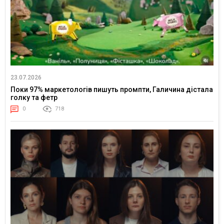
23.07.2026
Поки 97% маркетологів пишуть промпти, Галичина дістала
голку та фетр
0
718