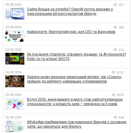
05.08.2026
267
Сайти більше не потрібні? OpenAI тестує рекламу з
персональним ШІ-консультантом бренду
04.08.2026
382
Наймологія: безплатний курс для CEO та фаундерів
04.08.2026
316
Як поєднати стратегію, створену людьми, та AI-технології?
Кейс izi та агенції SHOTS
04.08.2026
4137
Європа знову визнала український ритейл: три «Сільпо»
увійшли до рейтингу найкращих супермаркетів
03.08.2026
3074
Вступ-2026: менеджмент вдруге став найпопулярнішою
спеціальністю, а кількість заяв — рекордна за 5 років
02.08.2026
438
WhatsApp прибиратиме повідомлення брендів з основних
чатів: що зміниться для бізнесу