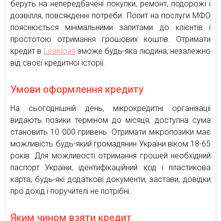
беруть на непередбачені покупки, ремонт, подорожі і
дозвілля, повсякденні потреби. Попит на послуги МФО
пояснюється мінімальними запитами до клієнтів і
простотою отримання грошових коштів. Отримати
кредит в
Leanloan
зможе будь-яка людина, незалежно
від своєї кредитної історії.
Умови оформлення кредиту
На сьогоднішній день, мікрокредитні організації
видають позики терміном до місяця, доступна сума
становить 10 000 гривень. Отримати мікропозики має
можливість будь-який громадянин України віком 18-65
років. Для можливості отримання грошей необхідний
паспорт України, ідентифікаційний код і пластикова
карта, будь-які додаткові документи, застави, довідки
про дохід і поручителі не потрібні.
Яким чином взяти кредит