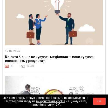
17.02.2026
Клієнти більше не купують медіаплан — вони купують
впевненість у результаті
0
24528
Цей сайт використовує cookie. Щоб закрити це повідомлення
і підтвердити згоду на
використання cookie
на цьому сайті,
ОК
натисніть кнопку "Ок".