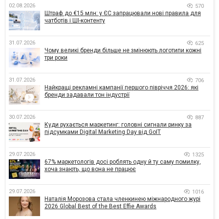
02.08.2026
570
Штраф до €15 млн: у ЄС запрацювали нові правила для
чатботів і ШІ-контенту
31.07.2026
625
Чому великі бренди більше не змінюють логотипи кожні
три роки
31.07.2026
706
Найкращі рекламні кампанії першого півріччя 2026: які
бренди задавали тон індустрії
30.07.2026
887
Куди рухається маркетинг: головні сигнали ринку за
підсумками Digital Marketing Day від GoIT
29.07.2026
1325
67% маркетологів досі роблять одну й ту саму помилку,
хоча знають, що вона не працює
29.07.2026
1016
Наталія Морозова стала членкинею міжнародного журі
2026 Global Best of the Best Effie Awards