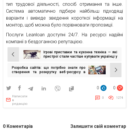
тип трудової діяльності, спосіб отримання та інше.
Система автоматично підбере найбільш підходящі
варіанти і виведе зведення короткої інформації на
монітор, щоб можна було порівнювати пропозиції.
Послуги Leanloan доступні 24/7. На ресурсі надійні
компанії з бездоганною репутацією.
Ігрові приставки та кухонна техніка — які
Навігація
пристрої стали частіше купувати українці у
2020
записів
Розробка сайтів: що потрібно знати про
створення та розкрутку веб-ресурсу в
Україні
0
0
Написати
0
1274
в
редакцію
0
Коментарів
Залишити свій коментар