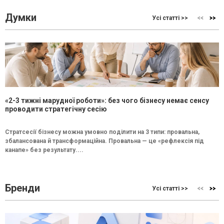
Думки
Усі статті >>
«2-3 тижні марудної роботи»: без чого бізнесу немає сенсу
проводити стратегічну сесію
Стратсесії бізнесу можна умовно поділити на 3 типи: провальна,
збалансована й трансформаційна. Провальна — це «рефлексія під
канапе» без результату....
Бренди
Усі статті >>