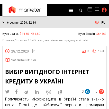
Чт, 6 серпня 2026, 22:16
UA
RU
Курс валют:
$44,65 , €51,50
Курс Біткоїн:
$64369
Головна
Новини
Вибір вигідного інтернет кредиту в Україні
28.12.2020
PR
0
1274
Час читання: 2 хв.
ВИБІР ВИГІДНОГО ІНТЕРНЕТ
КРЕДИТУ В УКРАЇНІ
0
0
Популярність мікрокредитів в Україні стала значно
вище. Гроші до найближчої зарплати громадяни