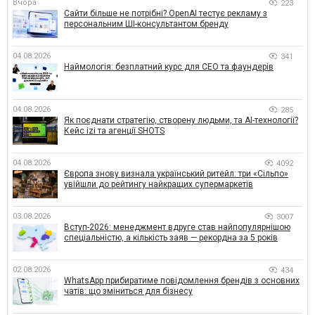
Вчора
223
Сайти більше не потрібні? OpenAI тестує рекламу з
персональним ШІ-консультантом бренду
04.08.2026
341
Наймологія: безплатний курс для CEO та фаундерів
04.08.2026
285
Як поєднати стратегію, створену людьми, та AI-технології?
Кейс izi та агенції SHOTS
04.08.2026
4092
Європа знову визнала український ритейл: три «Сільпо»
увійшли до рейтингу найкращих супермаркетів
03.08.2026
3007
Вступ-2026: менеджмент вдруге став найпопулярнішою
спеціальністю, а кількість заяв — рекордна за 5 років
02.08.2026
434
WhatsApp прибиратиме повідомлення брендів з основних
чатів: що зміниться для бізнесу