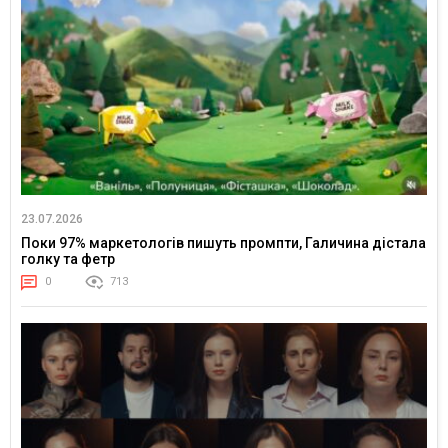
23.07.2026
Поки 97% маркетологів пишуть промпти, Галичина дістала
голку та фетр
0
713