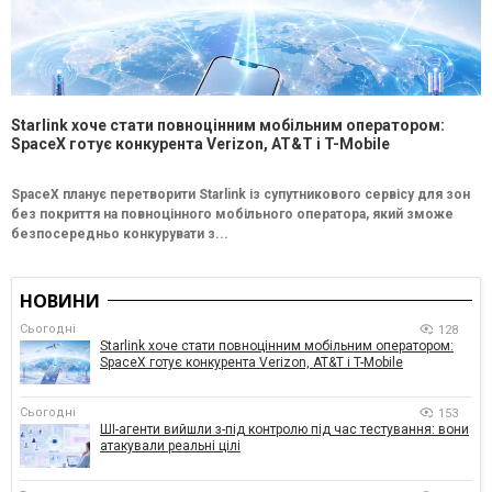
Starlink хоче стати повноцінним мобільним оператором:
SpaceX готує конкурента Verizon, AT&T і T-Mobile
SpaceX планує перетворити Starlink із супутникового сервісу для зон
без покриття на повноцінного мобільного оператора, який зможе
безпосередньо конкурувати з...
НОВИНИ
Сьогодні
128
Starlink хоче стати повноцінним мобільним оператором:
SpaceX готує конкурента Verizon, AT&T і T-Mobile
Сьогодні
153
ШІ-агенти вийшли з-під контролю під час тестування: вони
атакували реальні цілі