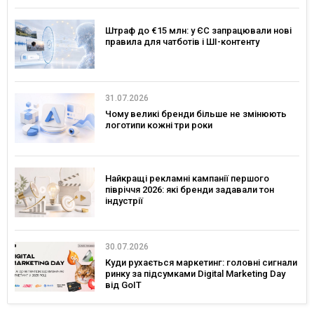
Штраф до €15 млн: у ЄС запрацювали нові
правила для чатботів і ШІ-контенту
31.07.2026
Чому великі бренди більше не змінюють
логотипи кожні три роки
Найкращі рекламні кампанії першого
півріччя 2026: які бренди задавали тон
індустрії
30.07.2026
Куди рухається маркетинг: головні сигнали
ринку за підсумками Digital Marketing Day
від GoIT