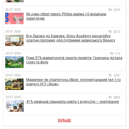
25.07.2026
3239
Як один оберт приніс Philips майже 10 мільйонів
переглядів
24.07.2026
2013
Від Львова до Харкова: Glovo Academy масштабує
освітню програму для підтримки українського бізнесу
23.07.2026
713
Поки 97% маркетологів пишуть промпти, Галичина дістала
голку та фетр
23.07.2026
1097
Маркетинг як стратегічна зброя: інтелектуальний тил 1-го
корпусу НГУ «Азов»
23.07.2026
3833
41% українців працюють навіть у відпустці — опитування
БІЛЬШЕ