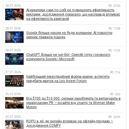
28.07.2026
3760
AI-креативи самі по собі не підвищують ефективність
реклами: дослідження показало, що насправді впливає
на ефективність кампаній
28.07.2026
1728
Google більше ніколи не буде колишнім: AI повністю
змінює правила пошуку
28.07.2026
1724
ChatGPT більше не чат-бот: OpenAI готує головного
конкурента Google і Microsoft
27.07.2026
716
Найбільший інвестиційний форум країни: встигніть
придбати квиток на Lviv Invest Forum
26.07.2026
533
Від $700 до $15 000: скільки заробляють та витрачають в
українському PR — інсайти від znamy та Women Make
Money
25.07.2026
2690
ROPO в дії: як онлайн впливає на офлайн-продажі —
дослідження COMFY