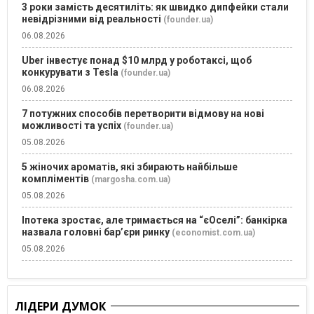
3 роки замість десятиліть: як швидко дипфейки стали
невідрізними від реальності
(founder.ua)
06.08.2026
Uber інвестує понад $10 млрд у роботаксі, щоб
конкурувати з Tesla
(founder.ua)
06.08.2026
7 потужних способів перетворити відмову на нові
можливості та успіх
(founder.ua)
05.08.2026
5 жіночих ароматів, які збирають найбільше
компліментів
(margosha.com.ua)
05.08.2026
Іпотека зростає, але тримається на “єОселі”: банкірка
назвала головні бар’єри ринку
(economist.com.ua)
05.08.2026
ЛІДЕРИ ДУМОК