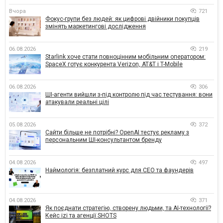
Вчора
721
Фокус-групи без людей: як цифрові двійники покупців
змінять маркетингові дослідження
06.08.2026
219
Starlink хоче стати повноцінним мобільним оператором:
SpaceX готує конкурента Verizon, AT&T і T-Mobile
06.08.2026
306
ШІ-агенти вийшли з-під контролю під час тестування: вони
атакували реальні цілі
05.08.2026
372
Сайти більше не потрібні? OpenAI тестує рекламу з
персональним ШІ-консультантом бренду
04.08.2026
497
Наймологія: безплатний курс для CEO та фаундерів
04.08.2026
371
Як поєднати стратегію, створену людьми, та AI-технології?
Кейс izi та агенції SHOTS