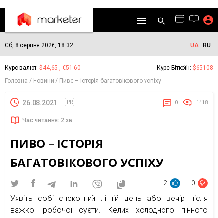
Сб, 8 серпня 2026, 18:32
UA
RU
Курс валют:
$44,65 , €51,60
Курс Біткоїн:
$65108
Головна
Новини
Пиво – історія багатовікового успіху
26.08.2021
PR
0
1418
Час читання: 2 хв.
ПИВО – ІСТОРІЯ
БАГАТОВІКОВОГО УСПІХУ
2
0
Уявіть собі спекотний літній день або вечір після
важкої робочої суєти. Келих холодного пінного