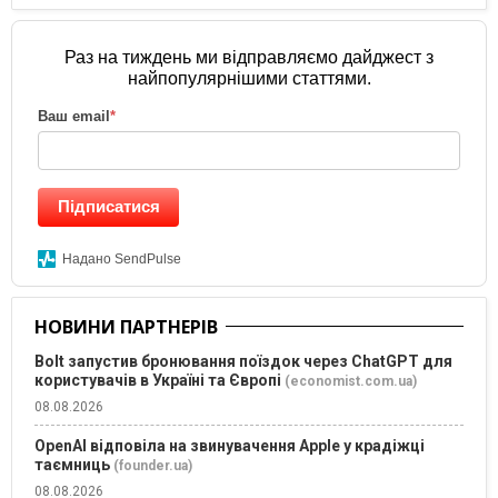
Раз на тиждень ми відправляємо дайджест з
найпопулярнішими статтями.
Ваш email
*
Підписатися
Надано SendPulse
НОВИНИ ПАРТНЕРІВ
Bolt запустив бронювання поїздок через ChatGPT для
користувачів в Україні та Європі
(economist.com.ua)
08.08.2026
OpenAI відповіла на звинувачення Apple у крадіжці
таємниць
(founder.ua)
08.08.2026