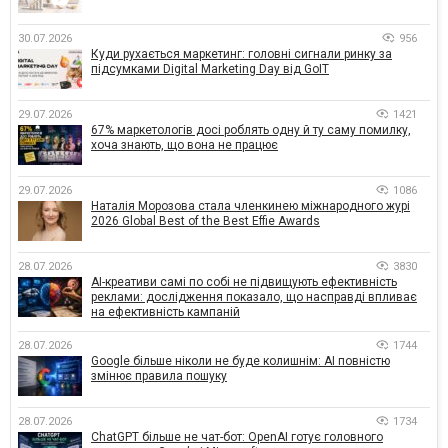
30.07.2026
956
Куди рухається маркетинг: головні сигнали ринку за
підсумками Digital Marketing Day від GoIT
29.07.2026
1421
67% маркетологів досі роблять одну й ту саму помилку,
хоча знають, що вона не працює
29.07.2026
1086
Наталія Морозова стала членкинею міжнародного журі
2026 Global Best of the Best Effie Awards
28.07.2026
3830
AI-креативи самі по собі не підвищують ефективність
реклами: дослідження показало, що насправді впливає
на ефективність кампаній
28.07.2026
1744
Google більше ніколи не буде колишнім: AI повністю
змінює правила пошуку
28.07.2026
1734
ChatGPT більше не чат-бот: OpenAI готує головного