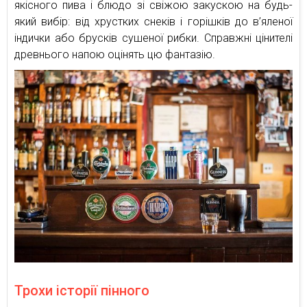
якісного пива і блюдо зі свіжою закускою на будь-
який вибір: від хрустких снеків і горішків до в’яленої
індички або брусків сушеної рибки. Справжні цінителі
древнього напою оцінять цю фантазію.
Трохи історії пінного