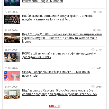
конкурента Google і Microsoft
27.07.2026
798
Найбільший інвестиційний форум країни: встигніть
придбати квиток на Lviv Invest Forum
26.07.2026
544
Від $700 до $15 000: скільки заробляють та витрачають в
українському PR — інсайти від znamy та Women Make
Money
25.07.2026
2770
ROPO в дії: як онлайн впливає на офлайн-продажі —
дослідження COMFY
25.07.2026
3441
Як один оберт приніс Philips майже 10 мільйонів
переглядів
24.07.2026
2030
Від Львова до Харкова: Glovo Academy масштабує
освітню програму для підтримки українського бізнесу
БІЛЬШЕ