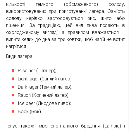
кількості темного (обсмаженого) солоду,
використовуваних при приготуванні лагера. Замість
солоду нерідко застосовується рис, жито або
пшениця. За традицією, цей вид пива подають в
охолодженому вигляді, а правилом вважається –
випити келих до дна за три ковтки, щоб напій не встиг
нагрітися.
Види лагера:
Pilse.ner (Пілзнер);
Light lager (Світлий лагер);
Dark lager (Темний лагер);
Rauch (Копчений лагер);
Ice beer (Льодове пиво);
Bock (Бок)
Існує також пиво спонтанного бродіння (Lambic) і