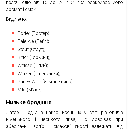
подачі елю від 15 до 24 ° С, яка розкриває його
аромат і смак.
Види елю:
Porter (Портер);
Pale Ale (Пейл);
Stout (Стаут);
Bitter (Горький);
Weisse (Білий);
Weizen (Пшеничний);
Barley Wine (Ячмінне вино);
Mild (М’яке).
Низьке бродіння
Лагер – одна з найпоширеніших у світі різновидів
німецького і чеського пива, що дозріває при
зберіганні. Колір і смакові якості залежать від