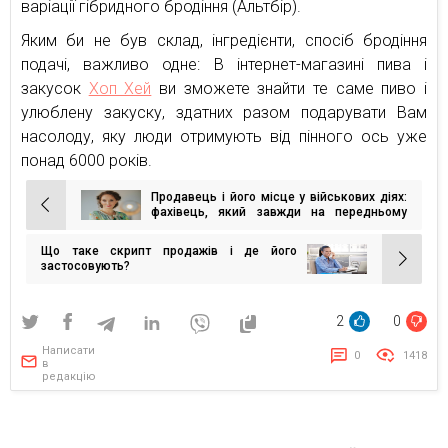
варіації гібридного бродіння (Альтбір).
Яким би не був склад, інгредієнти, спосіб бродіння
подачі, важливо одне: В інтернет-магазині пива і
закусок
Хоп Хей
ви зможете знайти те саме пиво і
улюблену закуску, здатних разом подарувати Вам
насолоду, яку люди отримують від пінного ось уже
понад 6000 років.
Продавець і його місце у військових діях:
Навігація
фахівець, який завжди на передньому
плані
записів
Що таке скрипт продажів і де його
застосовують?
2
0
Написати
0
1418
в
редакцію