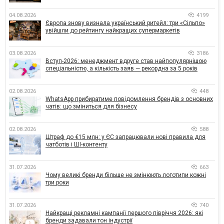
04.08.2026
4199
Європа знову визнала український ритейл: три «Сільпо»
увійшли до рейтингу найкращих супермаркетів
03.08.2026
3186
Вступ-2026: менеджмент вдруге став найпопулярнішою
спеціальністю, а кількість заяв — рекордна за 5 років
02.08.2026
448
WhatsApp прибиратиме повідомлення брендів з основних
чатів: що зміниться для бізнесу
02.08.2026
588
Штраф до €15 млн: у ЄС запрацювали нові правила для
чатботів і ШІ-контенту
31.07.2026
663
Чому великі бренди більше не змінюють логотипи кожні
три роки
31.07.2026
740
Найкращі рекламні кампанії першого півріччя 2026: які
бренди задавали тон індустрії