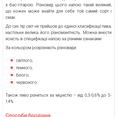
з бас-гітарою. Різновид цього напою такий великий,
що кожен може знайти для себе той самий сорт і
смак.
До сих пір світ не прийшов до єдиної класифікації пива,
настільки велика його різноманітність. Можна внести
ясність в специфікації напою за різними ознаками.
За кольором розрізняють різновиди:
світлого;
темного;
білого;
червоного.
Також пиво різниться за міцністю – від 0,3-0,6% до 5-
14%.
Способи бродіння