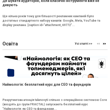
Де шукати аудиторію, коли класичні інструменти вже не
дивують
Ще кілька років тому для більшості рекламних кампаній було
достатньо стандартного набору каналів: Google, Meta, YouTube та
display-реклама. [caption id="attachment_69772"...
Освіта
Усі статті >>
Наймологія: безплатний курс для CEO та фаундерів
Рекрутингова агенція talanovyti спільно з операційною системою Core
(входять до групи FRACTAL) запускають безплатний курс
"Наймологія: як СEO та фаундерам...