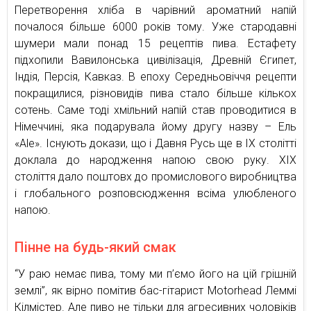
Перетворення хліба в чарівний ароматний напій
почалося більше 6000 років тому. Уже стародавні
шумери мали понад 15 рецептів пива. Естафету
підхопили Вавилонська цивілізація, Древній Єгипет,
Індія, Персія, Кавказ. В епоху Середньовіччя рецепти
покращилися, різновидів пива стало більше кількох
сотень. Саме тоді хмільний напій став проводитися в
Німеччині, яка подарувала йому другу назву – Ель
«Ale». Існують докази, що і Давня Русь ще в IX столітті
доклала до народження напою свою руку. XIX
століття дало поштовх до промислового виробництва
і глобального розповсюдження всіма улюбленого
напою.
Пінне на будь-який смак
“У раю немає пива, тому ми п’ємо його на цій грішній
землі”, як вірно помітив бас-гітарист Motorhead Леммі
Кілмістер. Але пиво не тільки для агресивних чоловіків