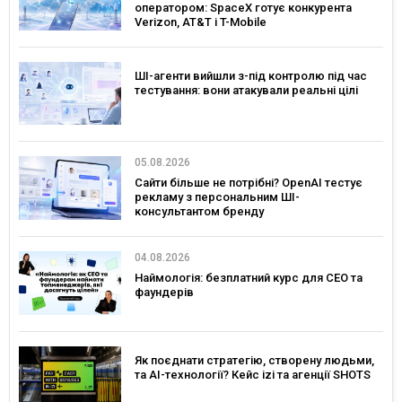
оператором: SpaceX готує конкурента
Verizon, AT&T і T-Mobile
ШІ-агенти вийшли з-під контролю під час
тестування: вони атакували реальні цілі
05.08.2026
Сайти більше не потрібні? OpenAI тестує
рекламу з персональним ШІ-
консультантом бренду
04.08.2026
Наймологія: безплатний курс для CEO та
фаундерів
Як поєднати стратегію, створену людьми,
та AI-технології? Кейс izi та агенції SHOTS