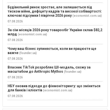
Будівельний ринок зростає, але залишається під
тиском війни, дефіциту кадрів та високої собівартості:
ключові підсумки І півріччя 2026 року
(economist.com.ua)
07.08.2026
За сім місяців 2026 року товарообіг України склав $82,2
млрд
(economist.com.ua)
07.08.2026
Чому ваш бізнес зупиняється, коли ви працюєте ще
важче
(founder.ua)
07.08.2026
Власник TikTok розробляє ШІ-модель, схожу за
масштабом до Anthropic Mythos
(founder.ua)
07.08.2026
НБУ оновив підходи до фінмоніторингу: що зміниться
для банків і клієнтів
(economist.com.ua)
07.08.2026