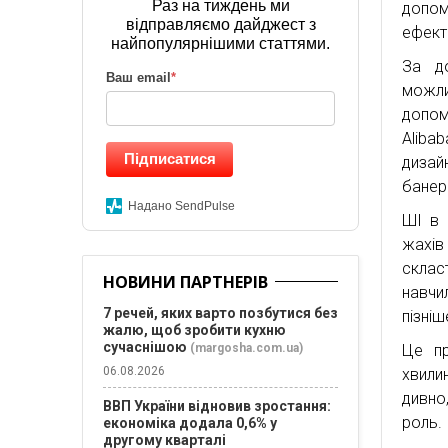
Раз на тиждень ми
допома
відправляємо дайджест з
ефекти
найпопулярнішими статтями.
За до
Ваш email
*
можл
допом
Aliba
Підписатися
дизай
банері
Надано SendPulse
ШІ в 
жахів
склас
НОВИНИ ПАРТНЕРІВ
навчи
7 речей, яких варто позбутися без
пізніш
жалю, щоб зробити кухню
сучаснішою
(margosha.com.ua)
Це пр
06.08.2026
хвили
дивно
ВВП України відновив зростання:
роль.
економіка додала 0,6% у
другому кварталі