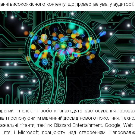
анні високоякісного контенту, що привертає увагу аудиторії.
рений інтелект і роботи знаходять застосування, розв
ів і пропонуючи їм відмінний досвід нового покоління. Технол
ажальні гіганти, такі як Blizzard Entertainment, Google, Walt
, Intel і Microsoft, працюють над створенням і впровад