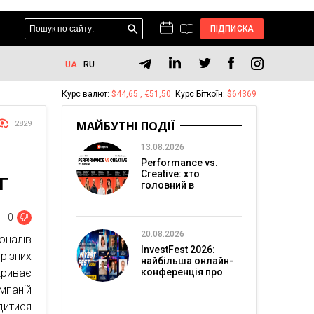
ПІДПИСКА
UA
RU
Курс валют:
$44,65 , €51,50
Курс Біткоїн:
$64369
МАЙБУТНІ ПОДІЇ
2829
13.08.2026
Performance vs.
Creative: хто
Г
головний в
перформанс-
маркетингу?
0
20.08.2026
оналів
InvestFest 2026:
різних
найбільша онлайн-
риває
конференція про
інвестиції
мпаній
дитися