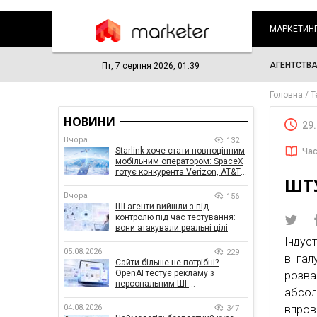
МАРКЕТИН
АГЕНТСТВ
Пт, 7 серпня 2026, 01:39
Головна
Т
НОВИНИ
29
Вчора
132
Starlink хоче стати повноцінним
Час
мобільним оператором: SpaceX
готує конкурента Verizon, AT&T і
ШТУ
T-Mobile
Вчора
156
ШІ-агенти вийшли з-під
контролю під час тестування:
вони атакували реальні цілі
Індуст
05.08.2026
229
в гал
Сайти більше не потрібні?
OpenAI тестує рекламу з
розв
персональним ШІ-
абсол
консультантом бренду
04.08.2026
впров
347