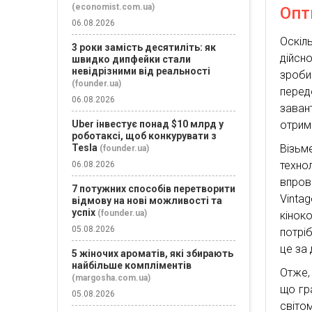
(economist.com.ua)
Опт
06.08.2026
Оскіль
3 роки замість десятиліть: як
дійсн
швидко дипфейки стали
невідрізними від реальності
зроб
(founder.ua)
перед
06.08.2026
заван
Uber інвестує понад $10 млрд у
отрим
роботаксі, щоб конкурувати з
Tesla
Візьм
(founder.ua)
техно
06.08.2026
впров
7 потужних способів перетворити
Vinta
відмову на нові можливості та
успіх
(founder.ua)
кінок
05.08.2026
потрі
це за
5 жіночих ароматів, які збирають
найбільше компліментів
Отже,
(margosha.com.ua)
що гр
05.08.2026
світо