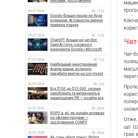
реклами: дослідження
машин
показало, що насправді
прогр
впливає на ефективність
28.07.2026
1729
кампаній
Google більше ніколи не буде
Ключе
колишнім: AI повністю змінює
правила пошуку
корис
28.07.2026
1725
Чат
ChatGPT більше не чат-бот:
OpenAI готує головного
конкурента Google і Microsoft
Чат-бо
27.07.2026
722
полі
Найбільший інвестиційний
масшт
форум країни: встигніть
придбати квиток на Lviv Invest
перег
Forum
26.07.2026
535
Проте
Від $700 до $15 000: скільки
заробляють та витрачають в
корис
українському PR — інсайти від
попер
znamy та Women Make Money
оновл
25.07.2026
2695
ROPO в дії: як онлайн впливає
на офлайн-продажі —
Отже,
дослідження COMFY
що ШІ
25.07.2026
3244
грає 
Як один оберт приніс Philips