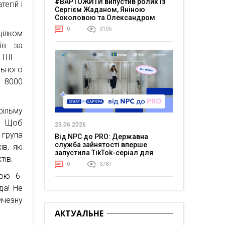
#ВАРТОЖИТИ випустив ролик із
егій і
Сергієм Жаданом, Яніною
Соколовою та Олександром
Тереном про життя в постійній
0
3105
цілком
напрузі
ів за
і ШІ –
льного
и 8000
фільму
у. Щоб
23.06.2026
 група
Від NPC до PRO: Державна
служба зайнятості вперше
в, які
запустила TikTok-серіал для
тів.
молоді
0
3787
бою 6-
да! Не
ичезну
АКТУАЛЬНЕ