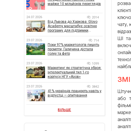
розва
майже 10 мільйонів переглядів
клієнт
ключо
24.07.2026
2014
Від Львова до Харкова: Glovo
чату,
Academy масштабує освітню
програму для підтримки
відраз
українського бізнесу
ШІ та
23.07.2026
714
Поки 97% маркетологів пишуть
включ
промпти, Галичина дістала
онлай
голку та фетр
техно
23.07.2026
1099
найбл
Маркетинг як стратегічна зброя:
інтелектуальний тил 1-го
корпусу НГУ «Азов»
ЗМІ
23.07.2026
3842
Штучн
41% українців працюють навіть у
відпустці — опитування
або т
фільм
БІЛЬШЕ
марке
аналі
аналі