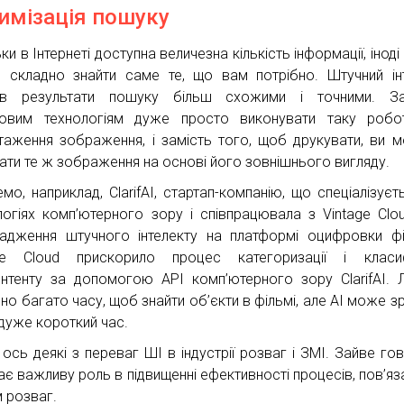
имізація пошуку
ки в Інтернеті доступна величезна кількість інформації, інод
о складно знайти саме те, що вам потрібно. Штучний ін
ив результати пошуку більш схожими і точними. За
овим технологіям дуже просто виконувати таку робот
таження зображення, і замість того, щоб друкувати, ви 
ати те ж зображення на основі його зовнішнього вигляду.
емо, наприклад, ClarifAI, стартап-компанію, що спеціалізуєт
логіях комп’ютерного зору і співпрацювала з Vintage Clo
адження штучного інтелекту на платформі оцифровки фі
ge Cloud прискорило процес категоризації і класифі
онтенту за допомогою API комп’ютерного зору ClarifAI.
бно багато часу, щоб знайти об’єкти в фільмі, але AI може з
 дуже короткий час.
 ось деякі з переваг ШІ в індустрії розваг і ЗМІ. Зайве гов
ає важливу роль в підвищенні ефективності процесів, пов’яза
м розваг.