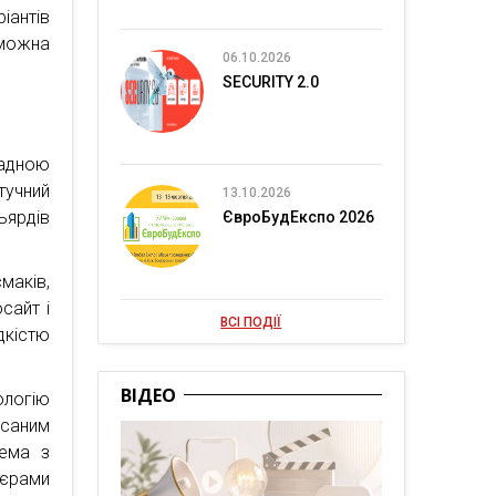
іантів
можна
06.10.2026
SECURITY 2.0
ладною
тучний
13.10.2026
ьярдів
ЄвроБудЕкспо 2026
маків,
сайт і
ВСІ ПОДІЇ
дкістю
ВІДЕО
ологію
исаним
тема з
еєрами