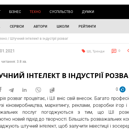
Г
БІЗНЕС
ТЕХНО
СУСПІЛЬСТВО
ДУМКИ
А
СЕРВІСИ
АВТОРИ
ШКОЛИ
РЕЙТИНГИ
ехно
Штучний інтелект в індустрії розваг
.01.2021
,
0
ШІ
Тренди
 читання: 3.8 хв.
ЧНИЙ ІНТЕЛЕКТ В ІНДУСТРІЇ РОЗВА
0
рія розваг процвітає, і ШІ вніс свій внесок. Багато професі
узі кіновиробництва, маркетингу, реклами, розробки ігор і 
ажальних послуг погоджуються з тим, що ШІ розк
ютно новий підхід до творчості. Більшість розважальних ко
аджують штучний інтелект, щоб залучити інвестиції і зосере