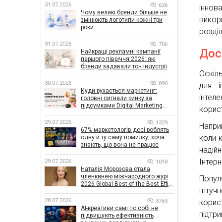
31.07.2026
626
іннов
Чому великі бренди більше не
викор
змінюють логотипи кожні три
роки
розділ
31.07.2026
706
Дос
Найкращі рекламні кампанії
першого півріччя 2026: які
бренди задавали тон індустрії
Оскіл
30.07.2026
890
для і
Куди рухається маркетинг:
інтел
головні сигнали ринку за
підсумками Digital Marketing
корис
Day від GoIT
29.07.2026
1329
Напри
67% маркетологів досі роблять
коли 
одну й ту саму помилку, хоча
знають, що вона не працює
надій
Інтерн
29.07.2026
1018
Наталія Морозова стала
членкинею міжнародного журі
Попул
2026 Global Best of the Best Effie
штучн
Awards
28.07.2026
3763
корис
AI-креативи самі по собі не
підтр
підвищують ефективність