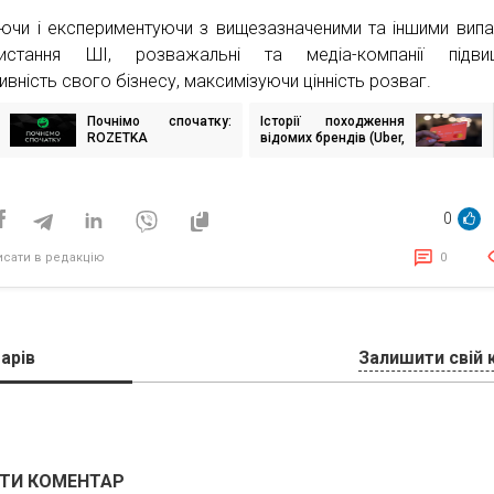
ючи і експериментуючи з вищезазначеними та іншими вип
ристання ШІ, розважальні та медіа-компанії підви
ивність свого бізнесу, максимізуючи цінність розваг.
Почнімо спочатку:
Історії походження
ігація
ROZETKA
відомих брендів (Uber,
исів
перезапускає ютуб-
Red Bull, Monzo)
канал українською
0
исати в редакцію
0
арів
Залишити свій 
ТИ КОМЕНТАР