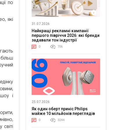
ції по
о, які
31.07.2026
Найкращі рекламні кампанії
першого півріччя 2026: які бренди
задавали тон індустрії
0
706
магають
більш
ручний
едінку
овини,
 шоу і
25.07.2026
Як один оберт приніс Philips
орити,
майже 10 мільйонів переглядів
нівно,
0
3244
 світі