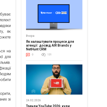
і буває
телект
вдяки
у, як
Вчора
можете
Як налаштувати процеси для
агенції: досвід AIR Brands у
NetHunt CRM
ься на
0
131
ud для
льмів.
кації
 Людям
робити
орити,
них зі
24.02.2026
Тренди YouTube 2026: куди