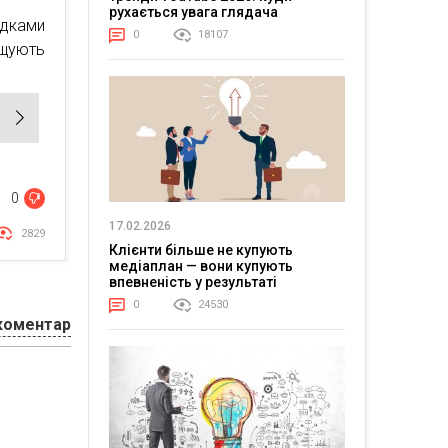
рухається увага глядача
адками
0
18107
щують
0
17.02.2026
2829
Клієнти більше не купують
медіаплан — вони купують
впевненість у результаті
0
24530
коментар