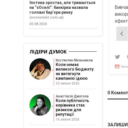
Іпотека зростає, але тримається
Вивча
на “єОселі”: банкірка назвала
головні бар’єри ринку
вико
(economist.com.ua)
ефект
05.08.2026
Нав
зап
ЛІДЕРИ ДУМОК
Костянтин Мельников
Коли немає
Нап
великого бюджету:
як витягнути
кампанію ідеєю
23 липня 2026
0
Комент
Анастасія Джогола
Коли публічність
керівника стає
ризиком для
репутації
16 липня 2026
ЗАЛИШИ