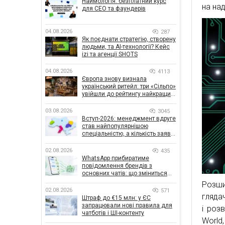
Наймологія: безплатний курс
на над
для CEO та фаундерів
04.08.2026
287
Як поєднати стратегію, створену
людьми, та AI-технології? Кейс
izi та агенції SHOTS
04.08.2026
4113
Європа знову визнала
український ритейл: три «Сільпо»
увійшли до рейтингу найкращих
супермаркетів
03.08.2026
3045
Вступ-2026: менеджмент вдруге
став найпопулярнішою
спеціальністю, а кількість заяв
— рекордна за 5 років
02.08.2026
435
WhatsApp прибиратиме
повідомлення брендів з
основних чатів: що зміниться
для бізнесу
Розши
02.08.2026
571
глядач
Штраф до €15 млн: у ЄС
запрацювали нові правила для
і розв
чатботів і ШІ-контенту
World