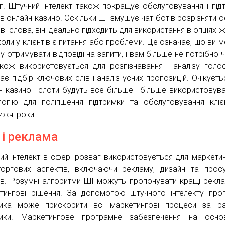
г. Штучний інтелект також покращує обслуговування і під
ів онлайн казино. Оскільки ШІ змушує чат-ботів розрізняти о
ві слова, він ідеально підходить для використання в опціях 
 коли у клієнтів є питання або проблеми. Це означає, що ви 
у отримувати відповіді на запити, і вам більше не потрібно ч
кож використовується для розпізнавання і аналізу голо
ає підбір ключових слів і аналіз усних пропозицій. Очікуєть
н казино і слоти будуть все більше і більше використовув
логію для поліпшення підтримки та обслуговування кліє
ижчі роки.
 і реклама
ий інтелект в сфері розваг використовується для маркети
оргових аспектів, включаючи рекламу, дизайн та прос
ів. Розумні алгоритми ШІ можуть пропонувати кращі рекла
тингові рішення. За допомогою штучного інтелекту про
тика може прискорити всі маркетингові процеси за р
тики. Маркетингове програмне забезпечення на осно