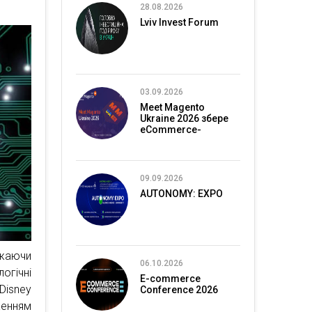
28.08.2026
Lviv Invest Forum
03.09.2026
Meet Magento
Ukraine 2026 збере
eCommerce-
спільноту в Києві
09.09.2026
AUTONOMY: EXPO
ажаючи
06.10.2026
огічні
E-commerce
 Disney
Conference 2026
женням