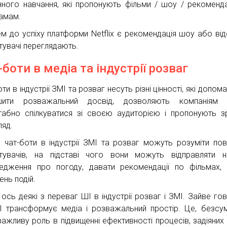
ного навчання, які пропонують фільми / шоу / рекоменда
амам.
м до успіху платформи Netflix є рекомендація шоу або віде
тувачі переглядають.
-боти в медіа та індустрії розваг
ти в індустрії ЗМІ та розваг несуть різні цінності, які допо
пшити розважальний досвід, дозволяють компаніям 
абно спілкуватися зі своєю аудиторією і пропонують з
ляд.
, чат-боти в індустрії ЗМІ та розваг можуть розуміти пов
тувачів, на підставі чого вони можуть відправляти н
едження про погоду, давати рекомендації по фільмах,
ень подій.
 ось деякі з переваг ШІ в індустрії розваг і ЗМІ. Зайве гов
 трансформує медіа і розважальний простір. Це, безсум
важливу роль в підвищенні ефективності процесів, задіяних у