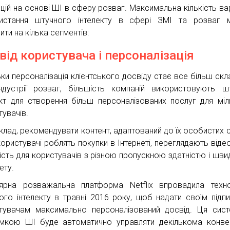
ацій на основі ШІ в сферу розваг. Максимальна кількість вар
истання штучного інтелекту в сфері ЗМІ та розваг 
ити на кілька сегментів:
від користувача і персоналізація
ьки персоналізація клієнтського досвіду стає все більш ск
ндустрії розваг, більшість компаній використовують ш
ект для створення більш персоналізованих послуг для міл
тувачів.
клад, рекомендувати контент, адаптований до їх особистих с
користувачі роблять покупки в Інтернеті, переглядають відео
ність для користувачів з різною пропускною здатністю і шви
ету.
ярна розважальна платформа Netflix впровадила техн
ого інтелекту в травні 2016 року, щоб надати своїм підп
тувачам максимально персоналізований досвід. Ця сис
имкою ШІ буде автоматично управляти декількома конв