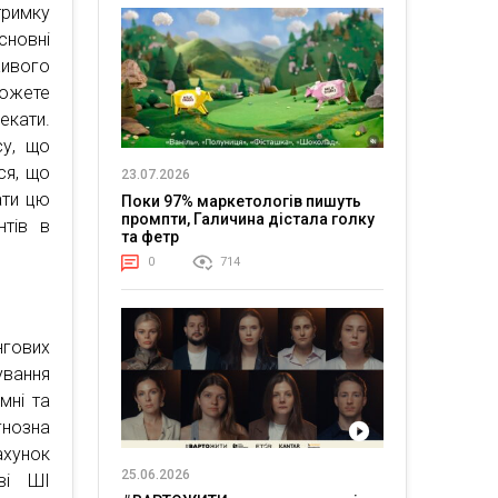
тримку
сновні
живого
можете
екати.
су, що
ся, що
23.07.2026
ати цю
Поки 97% маркетологів пишуть
промпти, Галичина дістала голку
нтів в
та фетр
0
714
нгових
ування
мні та
гнозна
ахунок
25.06.2026
ві ШІ