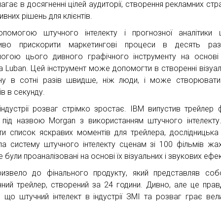
гає в досягненні цілей аудиторії, створення рекламних страт
вних рішень для клієнтів.
помогою штучного інтелекту і прогнозної аналітики 
иво прискорити маркетингові процеси в десять раз
огою цього дивного графічного інструменту на основ
ba Luban. Цей інструмент може допомогти в створенні візуа
ну в сотні разів швидше, ніж люди, і може створюват
в в секунду.
індустрії розваг стрімко зростає. IBM випустив трейлер 
 під назвою Morgan з використанням штучного інтелект
ти список яскравих моментів для трейлера, дослідницька
ла систему штучного інтелекту сценам зі 100 фільмів жахі
е були проаналізовані на основі їх візуальних і звукових ефек
извело до фінального продукту, який представляв со
нний трейлер, створений за 24 години. Дивно, але це прав
, що штучний інтелект в індустрії ЗМІ та розваг грає вел