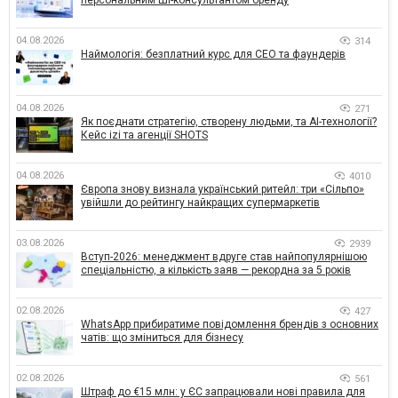
персональним ШІ-консультантом бренду
04.08.2026
314
Наймологія: безплатний курс для CEO та фаундерів
04.08.2026
271
Як поєднати стратегію, створену людьми, та AI-технології?
Кейс izi та агенції SHOTS
04.08.2026
4010
Європа знову визнала український ритейл: три «Сільпо»
увійшли до рейтингу найкращих супермаркетів
03.08.2026
2939
Вступ-2026: менеджмент вдруге став найпопулярнішою
спеціальністю, а кількість заяв — рекордна за 5 років
02.08.2026
427
WhatsApp прибиратиме повідомлення брендів з основних
чатів: що зміниться для бізнесу
02.08.2026
561
Штраф до €15 млн: у ЄС запрацювали нові правила для