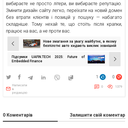
вибираєте не просто літери, ви вибираєте репутацію.
Змінити дизайн сайту легко, переїхати на новий домен
без втрати клієнтів і позицій у пошуку — набагато
складніше. Тому нехай те, що стоїть після крапки,
працює на вас, а не проти вас.
Нове змагання за увагу: майбутнє, в якому
Навігація
безпілотні авто кидають виклик зовнішній
рекламі
записів
Підсумки UAFIN.TECH 2025: Future of
Embedded Finance
1
0
Написати
0
1379
в
редакцію
0
Коментарів
Залишити свій коментар