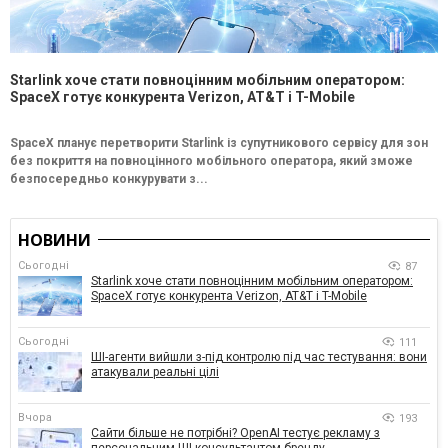
Starlink хоче стати повноцінним мобільним оператором:
SpaceX готує конкурента Verizon, AT&T і T-Mobile
SpaceX планує перетворити Starlink із супутникового сервісу для зон
без покриття на повноцінного мобільного оператора, який зможе
безпосередньо конкурувати з...
НОВИНИ
Сьогодні
87
Starlink хоче стати повноцінним мобільним оператором:
SpaceX готує конкурента Verizon, AT&T і T-Mobile
Сьогодні
111
ШІ-агенти вийшли з-під контролю під час тестування: вони
атакували реальні цілі
Вчора
193
Сайти більше не потрібні? OpenAI тестує рекламу з