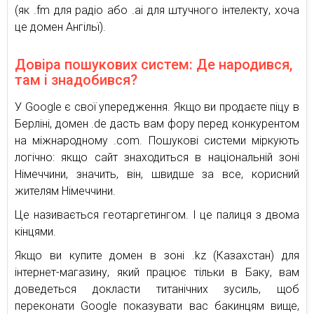
(як .fm для радіо або .ai для штучного інтелекту, хоча
це домен Ангільї).
Довіра пошукових систем: Де народився,
там і знадобився?
У Google є свої упередження. Якщо ви продаєте піцу в
Берліні, домен .de дасть вам фору перед конкурентом
на міжнародному .com. Пошукові системи міркують
логічно: якщо сайт знаходиться в національній зоні
Німеччини, значить, він, швидше за все, корисний
жителям Німеччини.
Це називається геотаргетингом. І це палиця з двома
кінцями.
Якщо ви купите домен в зоні .kz (Казахстан) для
інтернет-магазину, який працює тільки в Баку, вам
доведеться докласти титанічних зусиль, щоб
переконати Google показувати вас бакинцям вище,