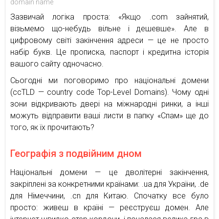
domain name
Зазвичай логіка проста: «Якщо .com зайнятий,
візьмемо що-небудь вільне і дешевше». Але в
цифровому світі закінчення адреси — це не просто
набір букв. Це прописка, паспорт і кредитна історія
вашого сайту одночасно.
Сьогодні ми поговоримо про національні домени
(ccTLD — country code Top-Level Domains). Чому одні
зони відкривають двері на міжнародні ринки, а інші
можуть відправити ваші листи в папку «Спам» ще до
того, як їх прочитають?
Географія з подвійним дном
Національні домени — це дволітерні закінчення,
закріплені за конкретними країнами: .ua для України, .de
для Німеччини, .cn для Китаю. Спочатку все було
просто: живеш в країні — реєструєш домен. Але