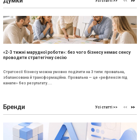
Думки
Усі статті >>
«2-3 тижні марудної роботи»: без чого бізнесу немає сенсу
проводити стратегічну сесію
Стратсесії бізнесу можна умовно поділити на 3 типи: провальна,
збалансована й трансформаційна. Провальна — це «рефлексія під
канапе» без результату....
Бренди
Усі статті >>