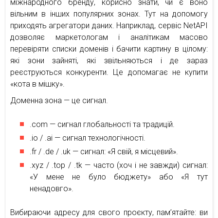
міжнародного бренду, корисно знати, чи є воно
вільним в інших популярних зонах. Тут на допомогу
приходять агрегатори даних. Наприклад, сервіс NetAPI
дозволяє маркетологам і аналітикам масово
перевіряти списки доменів і бачити картину в цілому:
які зони зайняті, які звільняються і де зараз
реєструються конкуренти. Це допомагає не купити
«кота в мішку».
Доменна зона — це сигнал.
.com — сигнал глобальності та традицій.
.io / .ai — сигнал технологічності.
.fr / .de / .uk — сигнал: «Я свій, я місцевий».
.xyz / .top / .tk — часто (хоч і не завжди) сигнал:
«У мене не було бюджету» або «Я тут
ненадовго».
Вибираючи адресу для свого проєкту, пам’ятайте: ви