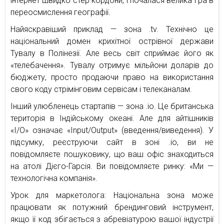
інтернет швидко стер кордони, і почалася велика гра в
переосмислення географії.
Найяскравіший приклад — зона .tv. Технічно це
національний домен крихітної острівної держави
Тувалу в Полінезії. Але весь світ сприймає його як
«телебачення». Тувалу отримує мільйони доларів до
бюджету, просто продаючи право на використання
свого коду стрімінговим сервісам і телеканалам.
Інший улюбленець стартапів — зона .io. Це британська
територія в Індійському океані. Але для айтішників
«I/O» означає «Input/Output» (введення/виведення). У
підсумку, реєструючи сайт в зоні .io, ви не
повідомляєте пошуковику, що ваш офіс знаходиться
на атолі Дієго-Гарсія. Ви повідомляєте ринку: «Ми —
технологічна компанія».
Урок для маркетолога: Національна зона може
працювати як потужний брендинговий інструмент,
якщо її код збігається з абревіатурою вашої індустрії