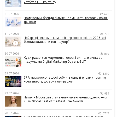
чатботів і ШІ-контенту
31.07.2026
621
Чому великі бренди більше не змінюють логотипи кожні
три роки
31.07.2026
701
Найкращі рекламні кампанії першого півріччя 2026: які
бренди задавали тон індустрії
30.07.2026
869
Куди рухається маркетинг: головні сигнали ринку за
підсумками Digital Marketing Day від GoIT
29.07.2026
1310
67% маркетологів досі роблять одну й ту саму помилку,
хоча знають, що вона не працює
29.07.2026
999
Наталія Морозова стала членкинею міжнародного журі
2026 Global Best of the Best Effie Awards
28.07.2026
3747