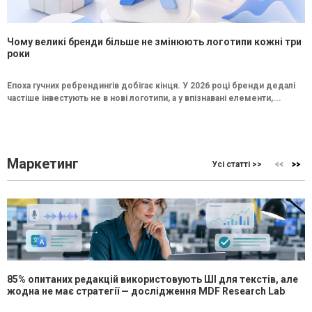
Чому великі бренди більше не змінюють логотипи кожні три
роки
Епоха гучних ребрендингів добігає кінця. У 2026 році бренди дедалі
частіше інвестують не в нові логотипи, а у впізнавані елементи,...
Маркетинг
Усі статті >>
85% опитаних редакцій використовують ШІ для текстів, але
жодна не має стратегії — дослідження MDF Research Lab