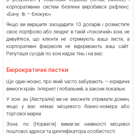
корпоративних систем безпеки виробився рефлекс:
«Бачу .tk — блокую».
Якщо ви вирішите заощадити 10 доларів і розмістите
своє портфоліо або лендінг в такій «токсичній» зоні, не
дивуйтеся, що клієнти не отримують ваші листи, а
корпоративні фаєрволи не відкривають ваш сайт.
Репутація сусідів по зоні кидає тінь і на вас.
Бюрократичні пастки
Ще один нюанс, про який часто забувають — юридичні
вимоги країн. Інтернет глобальний, а закони локальні.
У зоні .au (Австралія) ви не зможете отримати домен,
якщо у вас немає місцевого бізнес-номера або
торгової марки.
Зона .no (Норвегія) вимагає наявності місцевої
поштової адреси та ідентифікатора особистості.