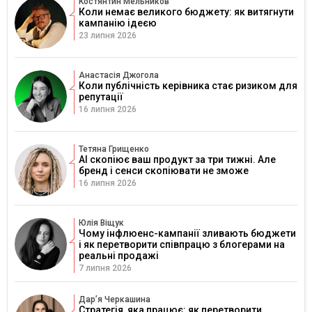
Костянтин Мельников
Коли немає великого бюджету: як витягнути
кампанію ідеєю
23 липня 2026
Анастасія Джогола
Коли публічність керівника стає ризиком для
репутації
16 липня 2026
Тетяна Грищенко
AI скопіює ваш продукт за три тижні. Але
бренд і сенси скопіювати не зможе
16 липня 2026
Юлія Віщук
Чому інфлюенс-кампанії зливають бюджети
і як перетворити співпрацю з блогерами на
реальні продажі
7 липня 2026
Дарʼя Черкашина
Стратегія, яка працює: як перетворити