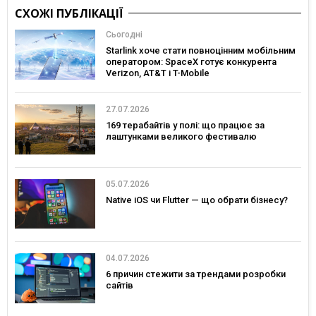
СХОЖІ ПУБЛІКАЦІЇ
Сьогодні
Starlink хоче стати повноцінним мобільним
оператором: SpaceX готує конкурента
Verizon, AT&T і T-Mobile
27.07.2026
169 терабайтів у полі: що працює за
лаштунками великого фестивалю
05.07.2026
Native iOS чи Flutter — що обрати бізнесу?
04.07.2026
6 причин стежити за трендами розробки
сайтів