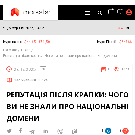
Чт, 6 серпня 2026, 14:05
UA
RU
Курс валют:
$44,65 , €51,50
Курс Біткоїн:
$64866
Головна
Техно
Репутація після крапки: Чого ви не знали про національні домени
22.12.2025
PR
0
1379
Час читання: 3.7 хв.
РЕПУТАЦІЯ ПІСЛЯ КРАПКИ: ЧОГО
ВИ НЕ ЗНАЛИ ПРО НАЦІОНАЛЬНІ
ДОМЕНИ
1
0