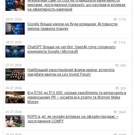
AI-креативи самі по собі не підвищують ефективність
реклами: дослідження показало, що насправді впливає
на ефективність кампаній
28.07.2026
1719
Google більше ніколи не буде колишнім: AI повністю
змінює правила пошуку
28.07.2026
1716
ChatGPT більше не чат-бот: OpenAI готує головного
конкурента Google і Microsoft
27.07.2026
696
Найбільший інвестиційний форум країни: встигніть
придбати квиток на Lviv Invest Forum
26.07.2026
525
Від $700 до $15 000: скільки заробляють та витрачають в
українському PR — інсайти від znamy та Women Make
Money
25.07.2026
2669
ROPO в дії: як онлайн впливає на офлайн-продажі —
дослідження COMFY
25.07.2026