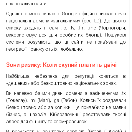
ніж локальні сайти.
Однак є список винятків. Google офіційно визнає деякі
національні домени «загальними» (gccTLD). До цього
списку входять ті самі .io, .tv, .fm, .me (Чорногорія,
використовується для особистих блогів). Пошукові
системи розуміють, що ці сайти не прив’язані до
географії, і ранжують їх глобально.
Зони ризику: Коли скупий платить двічі
Найбільша небезпека для репутації криється в
«дешевих» або безкоштовних національних зонах.
Ви напевно бачили дивні домени з закінченнями .tk
(Токелау), .ml (Малі), .ga (Габон). Колись їх роздавали
безкоштовно або за копійки. Це привабило не малий
бізнес, а шахраїв. Кіберзлочинці реєстрували тисячі
адрес для фішингу та спам-розсилок.
В результаті у поштових сервісів (Gmail, Outlook) і