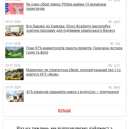
3208
Як один оберт приніс Philips майже 10 мільйонів
переглядів
24.07.2026
2007
Від Львова до Харкова: Glovo Academy масштабує
освітню програму для підтримки українського бізнесу
23.07.2026
706
Поки 97% маркетологів пишуть промпти, Галичина дістала
голку та фетр
23.07.2026
1077
Маркетинг як стратегічна зброя: інтелектуальний тил 1-го
корпусу НГУ «Азов»
23.07.2026
3805
41% українців працюють навіть у відпустці — опитування
БІЛЬШЕ
Раз на тиждень ми відправляємо дайджест з