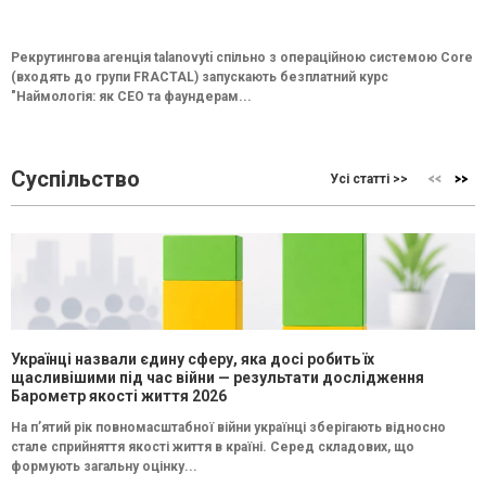
Рекрутингова агенція talanovyti спільно з операційною системою Core
(входять до групи FRACTAL) запускають безплатний курс
"Наймологія: як СEO та фаундерам...
Суспільство
Усі статті >>
Українці назвали єдину сферу, яка досі робить їх
щасливішими під час війни — результати дослідження
Барометр якості життя 2026
На п’ятий рік повномасштабної війни українці зберігають відносно
стале сприйняття якості життя в країні. Серед складових, що
формують загальну оцінку...