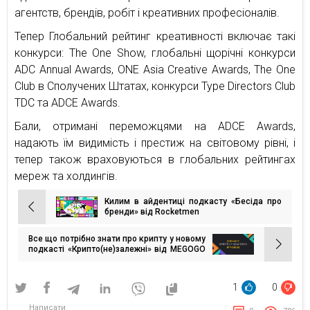
агентств, брендів, робіт і креативних професіоналів.
Тепер Глобальний рейтинг креативності включає такі
конкурси: The One Show, глобальні щорічні конкурси
ADC Annual Awards, ONE Asia Creative Awards, The One
Club в Сполучених Штатах, конкурси Type Directors Club
TDC та ADCE Awards.
Бали, отримані переможцями на ADCE Awards,
надають їм видимість і престиж на світовому рівні, і
тепер також враховуються в глобальних рейтингах
мереж та холдингів.
Килим в айдентиці подкасту «Бесіда про
Навігація
бренди» від Rocketmen
записів
Все що потрібно знати про крипту у новому
подкасті «Крипто(не)залежні» від MEGOGO
та Binance
1
0
Написати