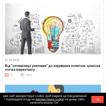
01.02.2026
Від “оптимізації реклами” до керування попитом: ціннісна
логіка маркетингу
0
4615
Цей сайт використовує cookie. Щоб закрити це повідомлення
і підтвердити згоду на
використання cookie
на цьому сайті,
ОК
натисніть кнопку "Ок".