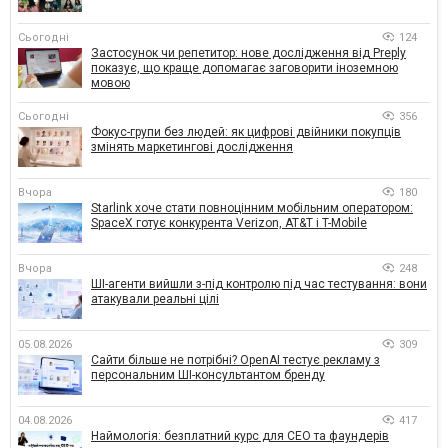
Сьогодні
124
Застосунок чи репетитор: нове дослідження від Preply
показує, що краще допомагає заговорити іноземною
мовою
Сьогодні
356
Фокус-групи без людей: як цифрові двійники покупців
змінять маркетингові дослідження
Вчора
180
Starlink хоче стати повноцінним мобільним оператором:
SpaceX готує конкурента Verizon, AT&T і T-Mobile
Вчора
248
ШІ-агенти вийшли з-під контролю під час тестування: вони
атакували реальні цілі
05.08.2026
309
Сайти більше не потрібні? OpenAI тестує рекламу з
персональним ШІ-консультантом бренду
04.08.2026
417
Наймологія: безплатний курс для CEO та фаундерів