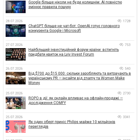
Google більше ніколи не буде колишнім: AI повністю
змінює правила пошуку
28.07.2026
1728
ChatGPT більше не чат-бот: OpenAI готує головного
конкурента Google і Microsoft
27.07.2026
753
Найбільший інвестиційний форум країни: встигніть
придбати квиток на Lviv Invest Forum
26.07.2026
540
Від $700 до $15 000: скільки заробляють та витрачають в
українському PR — інсайти від znamy та Women Make
Money
25.07.2026
2730
ROPO в дії: як онлайн впливає на офлайн-продажі —
дослідження COMFY
25.07.2026
3341
Як один оберт приніс Philips майже 10 мільйонів
переглядів