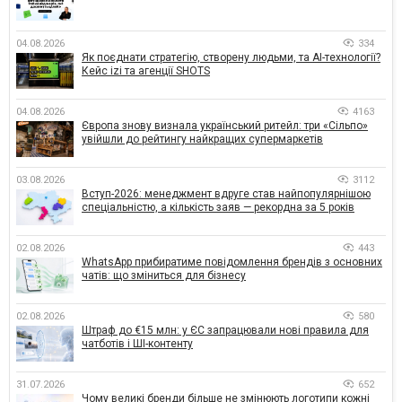
04.08.2026
334
Як поєднати стратегію, створену людьми, та AI-технології?
Кейс izi та агенції SHOTS
04.08.2026
4163
Європа знову визнала український ритейл: три «Сільпо»
увійшли до рейтингу найкращих супермаркетів
03.08.2026
3112
Вступ-2026: менеджмент вдруге став найпопулярнішою
спеціальністю, а кількість заяв — рекордна за 5 років
02.08.2026
443
WhatsApp прибиратиме повідомлення брендів з основних
чатів: що зміниться для бізнесу
02.08.2026
580
Штраф до €15 млн: у ЄС запрацювали нові правила для
чатботів і ШІ-контенту
31.07.2026
652
Чому великі бренди більше не змінюють логотипи кожні