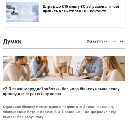
Штраф до €15 млн: у ЄС запрацювали нові
правила для чатботів і ШІ-контенту
Думки
Усі статті >>
«2-3 тижні марудної роботи»: без чого бізнесу немає сенсу
проводити стратегічну сесію
Стратсесії бізнесу можна умовно поділити на 3 типи: провальна,
збалансована й трансформаційна. Провальна — це «рефлексія під
канапе» без результату....