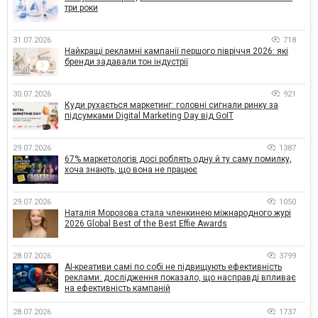
три роки
31.07.2026
718
Найкращі рекламні кампанії першого півріччя 2026: які
бренди задавали тон індустрії
30.07.2026
921
Куди рухається маркетинг: головні сигнали ринку за
підсумками Digital Marketing Day від GoIT
29.07.2026
1387
67% маркетологів досі роблять одну й ту саму помилку,
хоча знають, що вона не працює
29.07.2026
1050
Наталія Морозова стала членкинею міжнародного журі
2026 Global Best of the Best Effie Awards
28.07.2026
3799
AI-креативи самі по собі не підвищують ефективність
реклами: дослідження показало, що насправді впливає
на ефективність кампаній
28.07.2026
1737