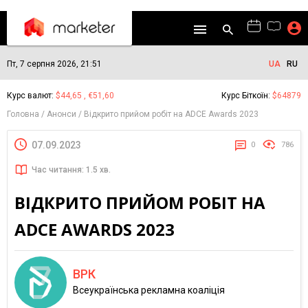
Пт, 7 серпня 2026, 21:51
UA
RU
Курс валют:
$44,65 , €51,60
Курс Біткоїн:
$64879
Головна
Анонси
Відкрито прийом робіт на ADCE Awards 2023
07.09.2023
0
786
Час читання: 1.5 хв.
ВІДКРИТО ПРИЙОМ РОБІТ НА
ADCE AWARDS 2023
ВРК
Всеукраїнська рекламна коаліція