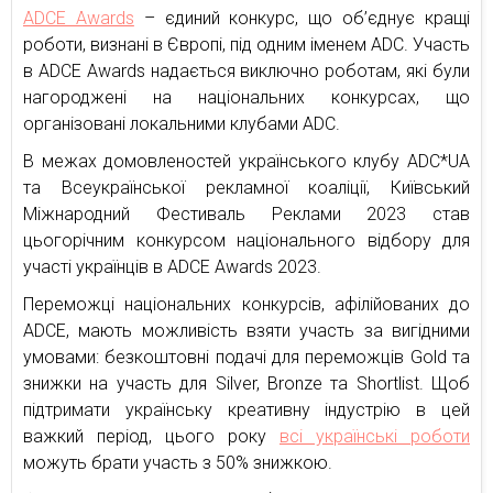
ADCE Awards
– єдиний конкурс, що об’єднує кращі
роботи, визнані в Європі, під одним іменем ADC. Участь
в ADCE Awards надається виключно роботам, які були
нагороджені на національних конкурсах, що
організовані локальними клубами ADC.
В межах домовленостей українського клубу ADC*UA
та Всеукраїнської рекламної коаліції, Київський
Міжнародний Фестиваль Реклами 2023 став
цьогорічним конкурсом національного відбору для
участі українців в ADCE Awards 2023.
Переможці національних конкурсів, афілійованих до
ADCE, мають можливість взяти участь за вигідними
умовами: безкоштовні подачі для переможців Gold та
знижки на участь для Silver, Bronze та Shortlist. Щоб
підтримати українську креативну індустрію в цей
важкий період, цього року
всі українські роботи
можуть брати участь з 50% знижкою.