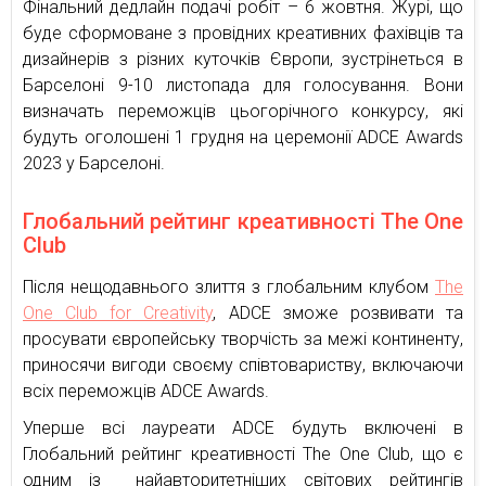
Фінальний дедлайн подачі робіт – 6 жовтня. Журі, що
буде сформоване з провідних креативних фахівців та
дизайнерів з різних куточків Європи, зустрінеться в
Барселоні 9-10 листопада для голосування. Вони
визначать переможців цьогорічного конкурсу, які
будуть оголошені 1 грудня на церемонії ADCE Awards
2023 у Барселоні.
Глобальний рейтинг креативності The One
Club
Після нещодавнього злиття з глобальним клубом
The
One Club for Creativity
, ADCE зможе розвивати та
просувати європейську творчість за межі континенту,
приносячи вигоди своєму співтовариству, включаючи
всіх переможців ADCE Awards.
Уперше всі лауреати ADCE будуть включені в
Глобальний рейтинг креативності The One Club, що є
одним із найавторитетніших світових рейтингів