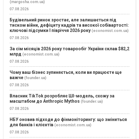
(margosha.com.ua)
07.08.2026
Будівельний ринок зростає, але залишається під
тиском війни, дефіциту кадрів та високої собівартості:
ключові підсумки І півріччя 2026 року
(economist.com.ua)
07.08.2026
За сім місяців 2026 року товарообіг України склав $82,2
млрд
(economist.com.ua)
07.08.2026
Чому ваш бізнес зупиняється, коли ви працюєте ще
важче
(founder.ua)
07.08.2026
Власник TikTok розробляє ШІ-модель, схожу за
масштабом до Anthropic Mythos
(founder.ua)
07.08.2026
НБУ оновив підходи до фінмоніторингу: що зміниться
для банків і клієнтів
(economist.com.ua)
07.08.2026