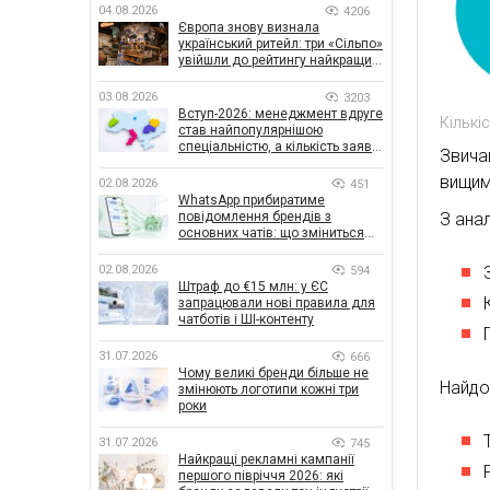
04.08.2026
4206
Європа знову визнала
український ритейл: три «Сільпо»
увійшли до рейтингу найкращих
супермаркетів
03.08.2026
3203
Вступ-2026: менеджмент вдруге
Кількі
став найпопулярнішою
спеціальністю, а кількість заяв
Звича
— рекордна за 5 років
вищим
02.08.2026
451
WhatsApp прибиратиме
повідомлення брендів з
З анал
основних чатів: що зміниться
для бізнесу
02.08.2026
594
Штраф до €15 млн: у ЄС
запрацювали нові правила для
чатботів і ШІ-контенту
31.07.2026
666
Чому великі бренди більше не
Найдо
змінюють логотипи кожні три
роки
31.07.2026
745
Найкращі рекламні кампанії
першого півріччя 2026: які