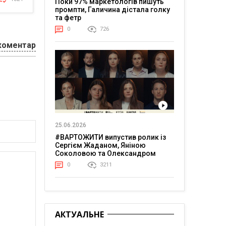
Поки 97% маркетологів пишуть
промпти, Галичина дістала голку
та фетр
0
726
коментар
25.06.2026
#ВАРТОЖИТИ випустив ролик із
Сергієм Жаданом, Яніною
Соколовою та Олександром
Тереном про життя в постійній
0
3211
напрузі
АКТУАЛЬНЕ