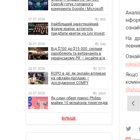
OpenAI готує головного
конкурента Google і Microsoft
Аналі
інфор
27.07.2026
805
Найбільший інвестиційний
ознай
форум країни: встигніть
придбати квиток на Lviv Invest
На др
Forum
26.07.2026
546
певни
Від $700 до $15 000: скільки
заробляють та витрачають в
Ознай
українському PR — інсайти від
znamy та Women Make Money
канал
25.07.2026
2777
ROPO в дії: як онлайн впливає
Якщо 
на офлайн-продажі —
комен
дослідження COMFY
@shoz
25.07.2026
3459
Як один оберт приніс Philips
Нав
майже 10 мільйонів переглядів
зап
БІЛЬШЕ
Нап