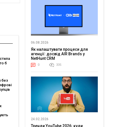
06.08.2026
Як налаштувати процеси для
агенції: досвід AIR Brands у
NetHunt CRM
стила
то б
0
335
 якого
 без
бачити
ифрові
і
купців
ві
ня
х
ують
24.02.2026
ів, але
ає
Тренди YouTube 2026: куди