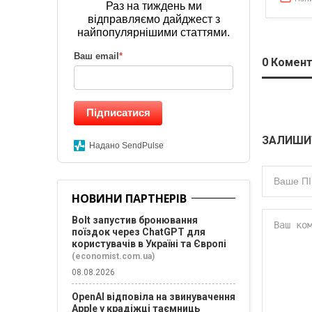
Раз на тиждень ми
відправляємо дайджест з
найпопулярнішими статтями.
Ваш email
*
0
Комент
Підписатися
ЗАЛИШИ
Надано SendPulse
НОВИНИ ПАРТНЕРІВ
Bolt запустив бронювання
поїздок через ChatGPT для
користувачів в Україні та Європі
(economist.com.ua)
08.08.2026
OpenAI відповіла на звинувачення
Apple у крадіжці таємниць