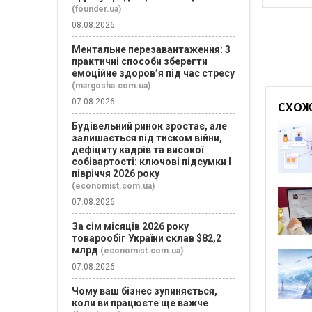
(founder.ua)
08.08.2026
Ментальне перезавантаження: 3
практичні способи зберегти
емоційне здоров’я під час стресу
(margosha.com.ua)
07.08.2026
СХОЖІ
Будівельний ринок зростає, але
залишається під тиском війни,
дефіциту кадрів та високої
собівартості: ключові підсумки І
півріччя 2026 року
(economist.com.ua)
07.08.2026
За сім місяців 2026 року
товарообіг України склав $82,2
млрд
(economist.com.ua)
07.08.2026
Чому ваш бізнес зупиняється,
коли ви працюєте ще важче