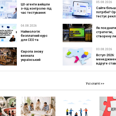
SpaceX готує
стратегії —
05.08.2026
ШІ-агенти вийшли
конкурента
дослідженн
Сайти більш
з-під контролю під
Verizon, AT&T і T-
Research La
потрібні? O
час тестування:
Mobile
тестує рекл
вони атакували
персональн
реальні цілі
консультан
04.08.2026
Як поєднати
бренду
Наймологія:
стратегію,
безплатний курс
створену л
для CEO та
та AI-технол
фаундерів
Кейс izi та а
SHOTS
03.08.2026
Європа знову
Вступ-2026:
визнала
менеджмен
український
вдруге став
ритейл: три
найпопуляр
«Сільпо» увійшли
спеціальніс
до рейтингу
кількість з
найкращих
рекордна за
супермаркетів
Усі статті >>
років