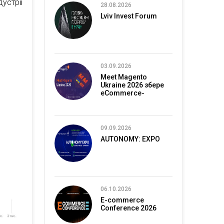
дустрії
28.08.2026
Lviv Invest Forum
03.09.2026
Meet Magento
Ukraine 2026 збере
eCommerce-
спільноту в Києві
09.09.2026
AUTONOMY: EXPO
06.10.2026
E-commerce
Conference 2026