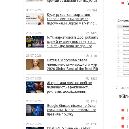
бренди задавали тон індустрії
30.07.2026
961
Куди рухається маркетинг:
головні сигнали ринку за
підсумками Digital Marketing
Day від GoIT
29.07.2026
1428
67% маркетологів досі роблять
одну й ту саму помилку, хоча
знають, що вона не працює
29.07.2026
1101
Наталія Морозова стала
членкинею міжнародного журі
2026 Global Best of the Best Effie
Awards
28.07.2026
3839
AI-креативи самі по собі не
Список
підвищують ефективність
реклами: дослідження
Набіл
показало, що насправді
впливає на ефективність
28.07.2026
1748
кампаній
Google більше ніколи не буде
колишнім: AI повністю змінює
правила пошуку
28.07.2026
1739
ChatGPT більше не чат-бот: