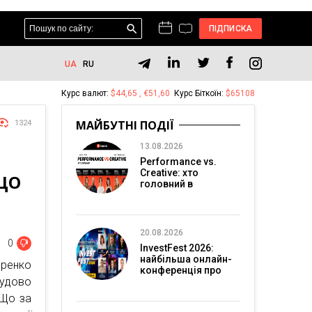
ПІДПИСКА
UA
RU
Курс валют:
$44,65 , €51,60
Курс Біткоїн:
$65108
МАЙБУТНІ ПОДІЇ
1324
13.08.2026
Performance vs.
Creative: хто
“ЩО
головний в
перформанс-
маркетингу?
20.08.2026
0
InvestFest 2026:
найбільша онлайн-
ренко
конференція про
чудово
інвестиції
“Що за