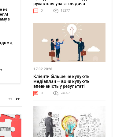
рухається увага глядача
я MDF
е не
0
18277
b
penAI
аму з
им ШІ-
том
юдьми,
огії?
генції
17.02.2026
т
Клієнти більше не купують
нішою
медіаплан — вони купують
тю, а
впевненість у результаті
аяв —
0
24657
 5