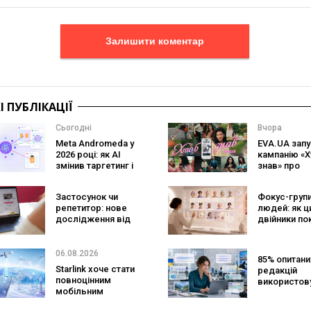
Залишити коментар
 ПУБЛІКАЦІЇ
Сьогодні
Вчора
Meta Andromeda у
EVA.UA запу
2026 році: як AI
кампанію «Х
змінив таргетинг і
знав» про
що робити
асортимент,
рекламодавцям
покупці не
Застосунок чи
Фокус-групи
очікують по
репетитор: нове
людей: як ц
на платформ
дослідження від
двійники по
Preply показує, що
змінять
краще допомагає
маркетинго
заговорити
досліджен
06.08.2026
85% опитани
іноземною мовою
Starlink хоче стати
редакцій
повноцінним
використов
мобільним
ШІ для текст
оператором:
жодна не м