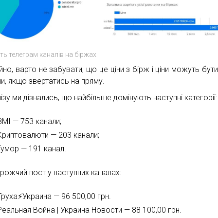
сть телеграм каналів на біржах
йно, варто не забувати, що це ціни з бірж і ціни можуть бут
и, якщо звертатись на пряму.
ізу ми дізнались, що найбільше домінують наступні категорії:
ЗМІ — 753 канали;
Криптовалюти — 203 канали;
Гумор — 191 канал.
рожчий пост у наступних каналах:
Труха⚡️Украина — 96 500,00 грн.
Реальная Война | Украина Новости — 88 100,00 грн.