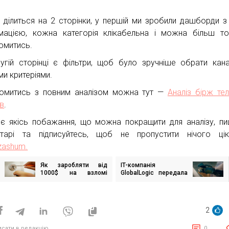
з ділиться на 2 сторінки, у першій ми зробили дашборди з
мацією, кожна категорія клікабельна і можна більш т
омитись.
угій сторінці є фільтри, щоб було зручніше обрати кан
ми критеріями.
омитись з повним аналізом можна тут —
Аналіз бірж те
ів
.
є якісь побажання, що можна покращити для аналізу, пи
тарі та підписуйтесь, щоб не пропустити нічого цік
ashum.
Як заробляти від
IT-компанія
ігація
1000$ на взломі
GlobalLogic передала
исів
чужих замків?
6 млн гривень на
протезування
українських
військових
2
исати в редакцію
0