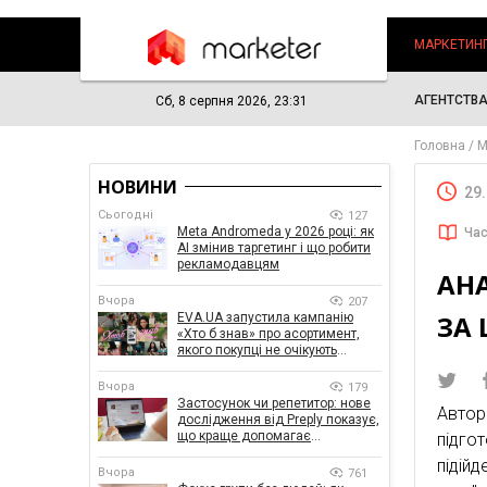
МАРКЕТИН
АГЕНТСТВ
Сб, 8 серпня 2026, 23:31
Головна
М
НОВИНИ
29
Сьогодні
127
Meta Andromeda у 2026 році: як
Час
AI змінив таргетинг і що робити
рекламодавцям
АНА
Вчора
207
ЗА
EVA.UA запустила кампанію
«Хто б знав» про асортимент,
якого покупці не очікують
побачити на платформі
Вчора
179
Застосунок чи репетитор: нове
Автор
дослідження від Preply показує,
що краще допомагає
підгот
заговорити іноземною мовою
підій
Вчора
761