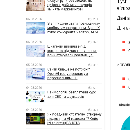
Фокус-групи без людей: як
шум” —
цифрові двійники покупців
в Укра
змінять маркетингові
дослідження
Дані а
06.08.2026
231
Starlink хоче стати повноцінним
Для ан
мобільним оператором: SpaceX
готує конкурента Verizon, AT&T і
T-Mobile
06.08.2026
320
ШІ-агенти вийшли з-під
контролю під час тестування:
вони атакували реальні цілі
Загал
05.08.2026
383
Сайти більше не потрібні?
OpenAI тестує рекламу з
персональним ШІ-
консультантом бренду
04.08.2026
506
Наймологія: безплатний курс
для CEO та фаундерів
04.08.2026
377
Як поєднати стратегію, створену
людьми, та AI-технології? Кейс
izi та агенції SHOTS