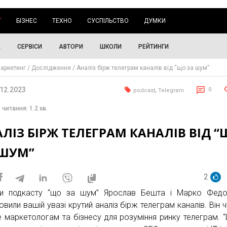
Г
БІЗНЕС
ТЕХНО
СУСПІЛЬСТВО
ДУМКИ
А
СЕРВІСИ
АВТОРИ
ШКОЛИ
РЕЙТИНГИ
аркетинг
Дослідження
Аналіз бірж телеграм каналів від “що за шум”
.12.2023
,
0
podcast
Telegram
 читання: 1.2 хв.
ЛІЗ БІРЖ ТЕЛЕГРАМ КАНАЛІВ ВІД 
 ШУМ”
2
и подкасту “що за шум” Ярослав Бешта і Марко Федо
овили вашій увазі крутий аналіз бірж телеграм каналів. Він 
де маркетологам та бізнесу для розуміння ринку телеграм. 