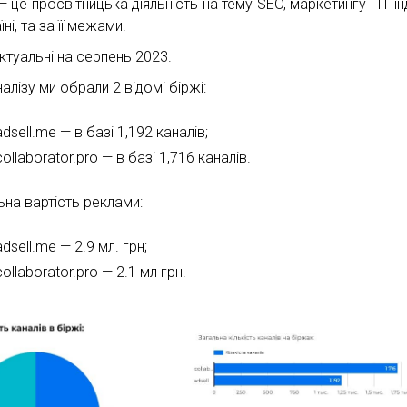
 це просвітницька діяльність на тему SEO, маркетингу і ІТ ін
їні, та за її межами.
ктуальні на серпень 2023.
алізу ми обрали 2 відомі біржі:
adsell.me — в базі 1,192 каналів;
collaborator.pro — в базі 1,716 каналів.
ьна вартість реклами:
adsell.me — 2.9 мл. грн;
collaborator.pro — 2.1 мл грн.