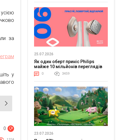
 усією
очково
али за
25.07.2026
леграм
Як один оберт приніс Philips
майже 10 мільйонів переглядів
шіть у
0
3459
авого
0
23.07.2026
1324