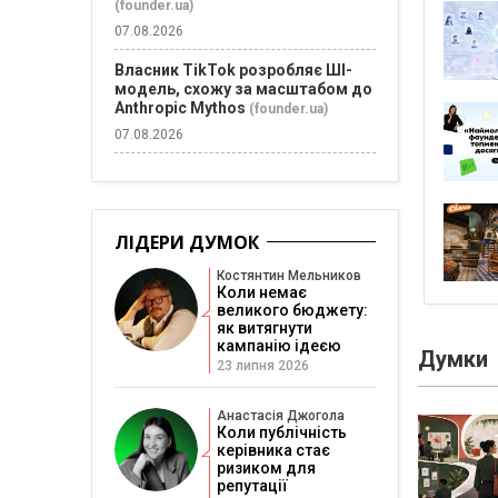
(founder.ua)
07.08.2026
Власник TikTok розробляє ШІ-
модель, схожу за масштабом до
Anthropic Mythos
(founder.ua)
07.08.2026
ЛІДЕРИ ДУМОК
Костянтин Мельников
Коли немає
великого бюджету:
як витягнути
кампанію ідеєю
Думки
23 липня 2026
Анастасія Джогола
Коли публічність
керівника стає
ризиком для
репутації