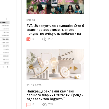
Вчора
EVA.UA запустила кампанію «Хто б
знав» про асортимент, якого
покупці не очікують побачити на
платформі
0
207
31.07.2026
Найкращі рекламні кампанії
першого півріччя 2026: які бренди
задавали тон індустрії
0
745