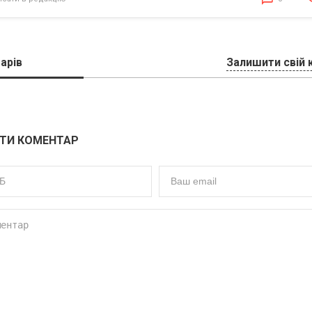
арів
Залишити свій 
ТИ КОМЕНТАР