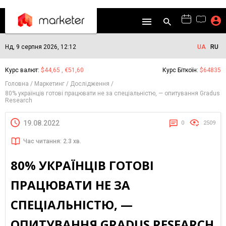
Нд, 9 серпня 2026, 12:12
UA
RU
Курс валют:
$44,65 , €51,60
Курс Біткоїн:
$64835
Головна
Маркетинг
Дослідження
80% українців готові працювати не за спеціальністю, — опитування Gradus
Research
19.08.2022
0
2509
Час читання: 2.3 хв.
80% УКРАЇНЦІВ ГОТОВІ
ПРАЦЮВАТИ НЕ ЗА
СПЕЦІАЛЬНІСТЮ, —
ОПИТУВАННЯ GRADUS RESEARCH