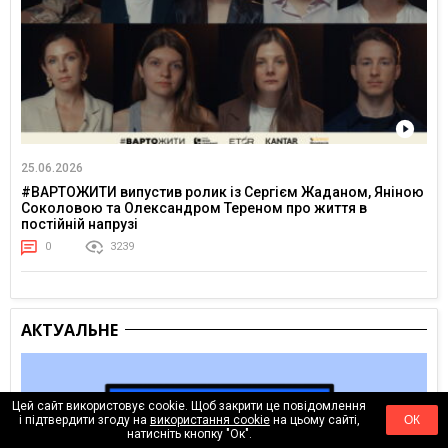
25.06.2026
#ВАРТОЖИТИ випустив ролик із Сергієм Жаданом, Яніною
Соколовою та Олександром Тереном про життя в
постійній напрузі
0
3239
АКТУАЛЬНЕ
Цей сайт використовує cookie. Щоб закрити це повідомлення
і підтвердити згоду на
використання cookie
на цьому сайті,
ОК
натисніть кнопку "Ок".