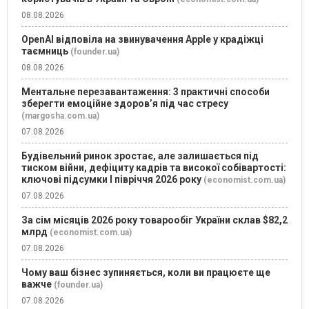
08.08.2026
OpenAI відповіла на звинувачення Apple у крадіжці
таємниць
(founder.ua)
08.08.2026
Ментальне перезавантаження: 3 практичні способи
зберегти емоційне здоров’я під час стресу
(margosha.com.ua)
07.08.2026
Будівельний ринок зростає, але залишається під
тиском війни, дефіциту кадрів та високої собівартості:
ключові підсумки І півріччя 2026 року
(economist.com.ua)
07.08.2026
За сім місяців 2026 року товарообіг України склав $82,2
млрд
(economist.com.ua)
07.08.2026
Чому ваш бізнес зупиняється, коли ви працюєте ще
важче
(founder.ua)
07.08.2026