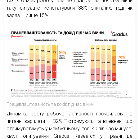
тих, хто має роботу, але не працює: на початку війни
таку ситуацію констатували 38% опитаних, тоді як
зараз — лише 15%.
Працевлаштованість та дохід під час війни
Динаміка росту робочої активності проявилась і в
питанні зарплати — 32% її отримують та впевнені, що
отримуватимуть у майбутньому, тоді як під час минулої
хвилі опитування Gradus Research у травні це