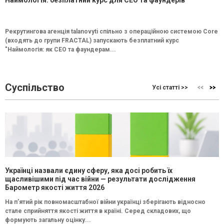
Рекрутингова агенція talanovyti спільно з операційною системою Core
(входять до групи FRACTAL) запускають безплатний курс
"Наймологія: як СEO та фаундерам...
Суспільство
Усі статті >>
Українці назвали єдину сферу, яка досі робить їх
щасливішими під час війни — результати дослідження
Барометр якості життя 2026
На п’ятий рік повномасштабної війни українці зберігають відносно
стале сприйняття якості життя в країні. Серед складових, що
формують загальну оцінку...