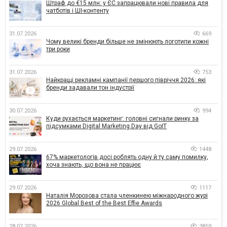
Штраф до €15 млн: у ЄС запрацювали нові правила для
чатботів і ШІ-контенту
31.07.2026
669
Чому великі бренди більше не змінюють логотипи кожні
три роки
31.07.2026
753
Найкращі рекламні кампанії першого півріччя 2026: які
бренди задавали тон індустрії
30.07.2026
994
Куди рухається маркетинг: головні сигнали ринку за
підсумками Digital Marketing Day від GoIT
29.07.2026
1448
67% маркетологів досі роблять одну й ту саму помилку,
хоча знають, що вона не працює
29.07.2026
1117
Наталія Морозова стала членкинею міжнародного журі
2026 Global Best of the Best Effie Awards
28.07.2026
3859