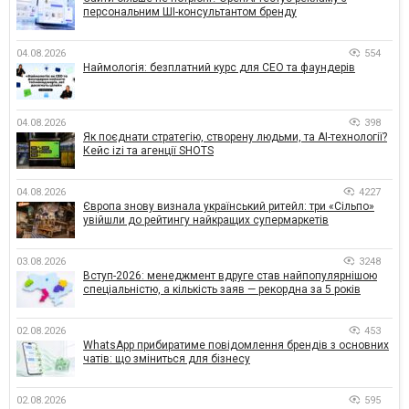
персональним ШІ-консультантом бренду
04.08.2026
554
Наймологія: безплатний курс для CEO та фаундерів
04.08.2026
398
Як поєднати стратегію, створену людьми, та AI-технології?
Кейс izi та агенції SHOTS
04.08.2026
4227
Європа знову визнала український ритейл: три «Сільпо»
увійшли до рейтингу найкращих супермаркетів
03.08.2026
3248
Вступ-2026: менеджмент вдруге став найпопулярнішою
спеціальністю, а кількість заяв — рекордна за 5 років
02.08.2026
453
WhatsApp прибиратиме повідомлення брендів з основних
чатів: що зміниться для бізнесу
02.08.2026
595