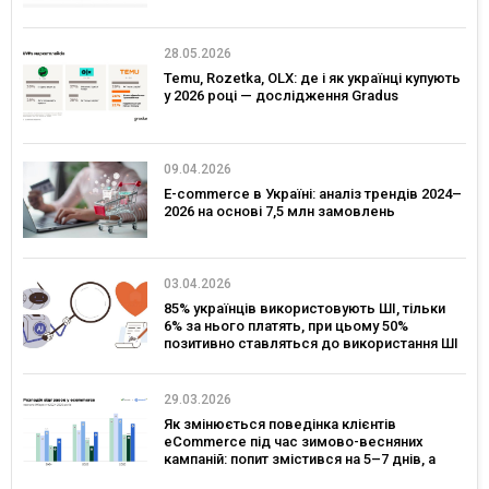
28.05.2026
Temu, Rozetka, OLX: де і як українці купують
у 2026 році — дослідження Gradus
09.04.2026
E-commerce в Україні: аналіз трендів 2024–
2026 на основі 7,5 млн замовлень
03.04.2026
85% українців використовують ШІ, тільки
6% за нього платять, при цьому 50%
позитивно ставляться до використання ШІ
в сервісах брендів – дослідження Gradus
29.03.2026
Як змінюється поведінка клієнтів
eCommerce під час зимово-весняних
кампаній: попит змістився на 5–7 днів, а
ключовим днем для комунікацій став