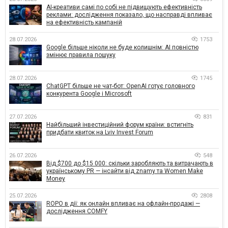
AI-креативи самі по собі не підвищують ефективність
реклами: дослідження показало, що насправді впливає
на ефективність кампаній
28.07.2026
1753
Google більше ніколи не буде колишнім: AI повністю
змінює правила пошуку
28.07.2026
1745
ChatGPT більше не чат-бот: OpenAI готує головного
конкурента Google і Microsoft
27.07.2026
831
Найбільший інвестиційний форум країни: встигніть
придбати квиток на Lviv Invest Forum
26.07.2026
548
Від $700 до $15 000: скільки заробляють та витрачають в
українському PR — інсайти від znamy та Women Make
Money
25.07.2026
2808
ROPO в дії: як онлайн впливає на офлайн-продажі —
дослідження COMFY