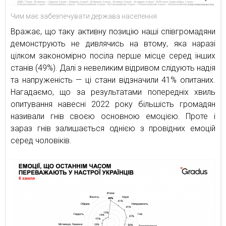
Чим має забезпечувати держава населення
Вражає, що таку активну позицію наші співгромадяни
демонструють не дивлячись на втому, яка наразі
цілком закономірно посіла перше місце серед інших
станів (49%). Далі з невеликим відривом слідують надія
та напруженість — ці стани відзначили 41% опитаних.
Нагадаємо, що за результатами попередніх хвиль
опитування навесні 2022 року більшість громадян
називали гнів своєю основною емоцією. Проте і
зараз гнів залишається однією з провідних емоцій
серед чоловіків.