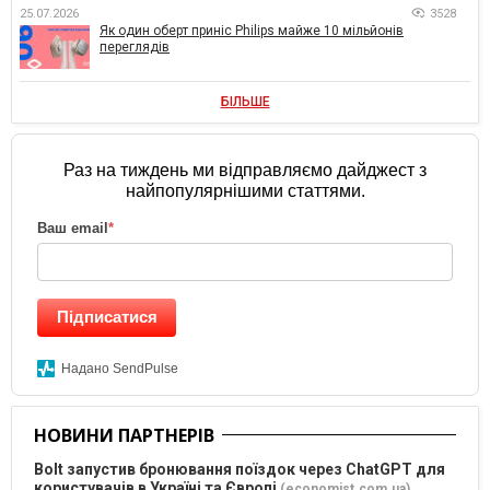
25.07.2026
3528
Як один оберт приніс Philips майже 10 мільйонів
переглядів
БІЛЬШЕ
Раз на тиждень ми відправляємо дайджест з
найпопулярнішими статтями.
Ваш email
*
Підписатися
Надано SendPulse
НОВИНИ ПАРТНЕРІВ
Bolt запустив бронювання поїздок через ChatGPT для
користувачів в Україні та Європі
(economist.com.ua)