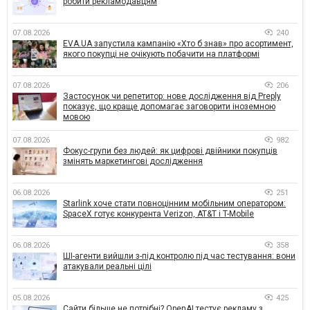
робити рекламодавцям
07.08.2026
240
EVA.UA запустила кампанію «Хто б знав» про асортимент,
якого покупці не очікують побачити на платформі
07.08.2026
206
Застосунок чи репетитор: нове дослідження від Preply
показує, що краще допомагає заговорити іноземною
мовою
07.08.2026
982
Фокус-групи без людей: як цифрові двійники покупців
змінять маркетингові дослідження
06.08.2026
251
Starlink хоче стати повноцінним мобільним оператором:
SpaceX готує конкурента Verizon, AT&T і T-Mobile
06.08.2026
358
ШІ-агенти вийшли з-під контролю під час тестування: вони
атакували реальні цілі
05.08.2026
425
Сайти більше не потрібні? OpenAI тестує рекламу з