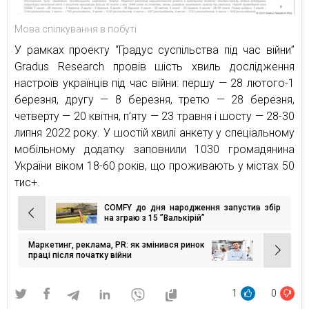
Мова спілкування в побуті
У рамках проекту “Градус суспільства під час війни”
Gradus Research провів шість хвиль дослідження
настроїв українців під час війни: першу — 28 лютого-1
березня, другу — 8 березня, третю — 28 березня,
четверту — 20 квітня, п’яту — 23 травня і шосту — 28-30
липня 2022 року. У шостій хвилі анкету у спеціальному
мобільному додатку заповнили 1030 громадянина
України віком 18-60 років, що проживають у містах 50
тис+.
COMFY до дня народження запустив збір
Навігація
на зграю з 15 ”Валькірій”
записів
Маркетинг, реклама, PR: як змінився ринок
праці після початку війни
1
0