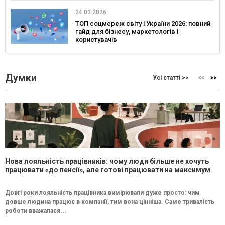
четвер — дослідження eSputnik та Inweb
24.03.2026
ТОП соцмереж світу і України 2026: повний
гайд для бізнесу, маркетологів і
користувачів
Думки
Усі статті >>
Нова лояльність працівників: чому люди більше не хочуть
працювати «до пенсії», але готові працювати на максимум
Довгі роки лояльність працівника вимірювали дуже просто: чим
довше людина працює в компанії, тим вона цінніша. Саме тривалість
роботи вважалася...