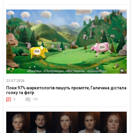
23.07.2026
Поки 97% маркетологів пишуть промпти, Галичина дістала
голку та фетр
0
731