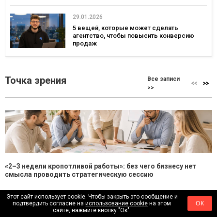
29.01.2026
5 вещей, которые может сделать
агентство, чтобы повысить конверсию
продаж
Точка зрения
Все записи
>>
«2–3 недели кропотливой работы»: без чего бизнесу нет
смысла проводить стратегическую сессию
Стратегические сессии для бизнеса можно условно разделить на 3
Этот сайт использует cookie. Чтобы закрыть это сообщение и
подтвердить согласие на
использование cookie
на этом
ОК
типа: неудачная, сбалансированная и трансформационная. Неудачная
сайте, нажмите кнопку "Ок".
— это «рефлексия под канапе»...