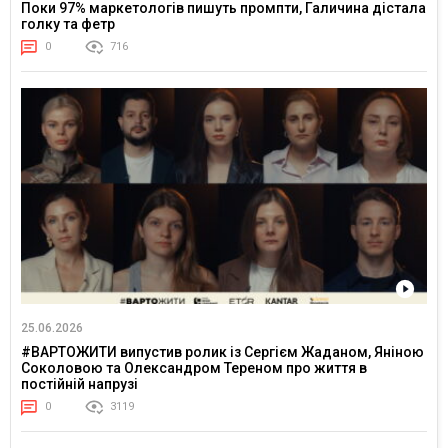
Поки 97% маркетологів пишуть промпти, Галичина дістала
голку та фетр
0
716
25.06.2026
#ВАРТОЖИТИ випустив ролик із Сергієм Жаданом, Яніною
Соколовою та Олександром Тереном про життя в
постійній напрузі
0
3119