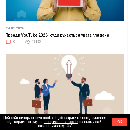
24.02.2026
Тренди YouTube 2026: куди рухається увага глядача
0
18133
Цей сайт використовує cookie. Щоб закрити це повідомлення
і підтвердити згоду на
використання cookie
на цьому сайті,
ОК
17.02.2026
натисніть кнопку "Ок".