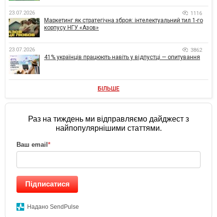
23.07.2026
1116
Маркетинг як стратегічна зброя: інтелектуальний тил 1-го
корпусу НГУ «Азов»
23.07.2026
3862
41% українців працюють навіть у відпустці — опитування
БІЛЬШЕ
Раз на тиждень ми відправляємо дайджест з
найпопулярнішими статтями.
Ваш email
*
Підписатися
Надано SendPulse