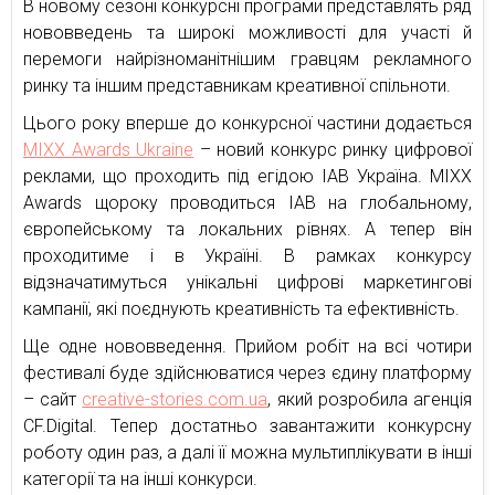
В новому сезоні конкурсні програми представлять ряд
нововведень та широкі можливості для участі й
перемоги найрізноманітнішим гравцям рекламного
ринку та іншим представникам креативної спільноти.
Цього року вперше до конкурсної частини додається
MIXX Awards Ukraine
– новий конкурс ринку цифрової
реклами, що проходить під егідою IAB Україна. MIXX
Awards щороку проводиться IAB на глобальному,
європейському та локальних рівнях. А тепер він
проходитиме і в Україні. В рамках конкурсу
відзначатимуться унікальні цифрові маркетингові
кампанії, які поєднують креативність та ефективність.
Ще одне нововведення. Прийом робіт на всі чотири
фестивалі буде здійснюватися через єдину платформу
– сайт
creative-stories.com.ua
, який розробила агенція
CF.Digital. Тепер достатньо завантажити конкурсну
роботу один раз, а далі її можна мультиплікувати в інші
категорії та на інші конкурси.