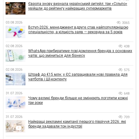
Європа знову визнала український ритейл: три «Сільпо»
увійшли до рейтингу найкращих супермаркетів
03.08.2026
3065
Вступ-2026: менеджмент вдруге став найпопулярнішою
спеціальністю, а кількість заяв — рекордна за 5 років
02.08.2026
438
WhatsApp прибиратиме повідомлення брендів з основних
чатів: що зміниться для бізнесу
02.08.2026
575
Штраф до €15 млн: у ЄС запрацювали нові правила для
чатботів і ШІ-контенту
31.07.2026
648
Чому великі бренди більше не змінюють логотипи кожні
три роки
31.07.2026
709
Найкращі рекламні кампанії першого півріччя 2026: які
бренди задавали тон індустрії