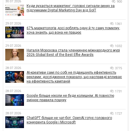
30.07.2026
900
Куди рухається маркетинг: головні сигнали ринку за
підсумками Digital Marketing Day від GoIT
29.07.2026
1361
67% маркетологів досі роблять одну й ту саму помилку,
хоча знають, що вона не працює
29.07.2026
1032
Наталія Морозова стала членкинею міжнародного журі
2026 Global Best of the Best Effie Awards
28.07.2026
3775
AI-креативи самі по собі не підвищують ефективність
реклами: дослідження показало, що насправді впливає
на ефективність кампаній
28.07.2026
1731
Google більше ніколи не буде колишнім: AI повністю
змінює правила пошуку
28.07.2026
1727
ChatGPT більше не чат-бот: OpenAI готує головного
конкурента Google і Microsoft