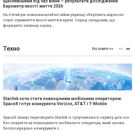
щасливішими під час війни — результати дослідження
Барометр якості життя 2026
На п’ятий рік повномасштабної війни українці зберігають відносно
стале сприйняття якості життя в країні. Серед складових, що
формують загальну оцінку...
Техно
Усі статті >>
Starlink хоче стати повноцінним мобільним оператором:
SpaceX готує конкурента Verizon, AT&T і T-Mobile
SpaceX планує перетворити Starlink із супутникового сервісу для зон
без покриття на повноцінного мобільного оператора, який зможе
безпосередньо конкурувати з...