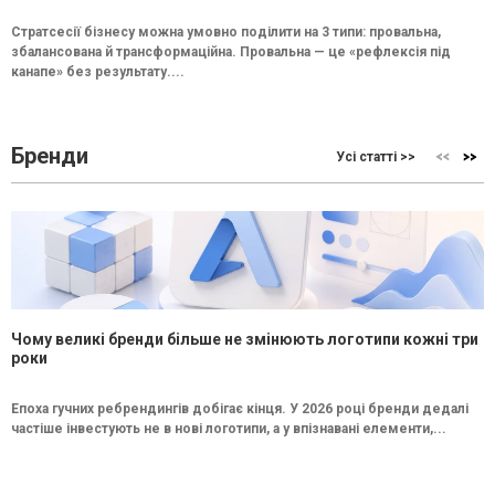
Стратсесії бізнесу можна умовно поділити на 3 типи: провальна,
збалансована й трансформаційна. Провальна — це «рефлексія під
канапе» без результату....
Бренди
Усі статті >>
Чому великі бренди більше не змінюють логотипи кожні три
роки
Епоха гучних ребрендингів добігає кінця. У 2026 році бренди дедалі
частіше інвестують не в нові логотипи, а у впізнавані елементи,...