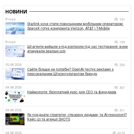
НОВИНИ
Вчора
151
Starlink хоче стати повноцінним мобільним оператором:
SpaceX готує конкурента Verizon, AT&T і T-Mobile
Вчора
193
ШІ-агенти вийшли з-під контролю під час тестування: вони
атакували реальні цілі
05.08.2026
256
Сайти більше не потрібні? OpenAI тестує рекламу з
персональним ШІ-консультантом бренду
04.08.2026
367
Наймологія: безплатний курс для CEO та фаундерів
04.08.2026
311
Як поєднати стратегію, створену людьми, та AI-технології?
Кейс izi та агенції SHOTS
04.08.2026
4129