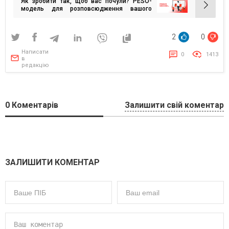
Як зробити так, щоб вас почули? PESO-
модель для розповсюдження вашого
контенту
2
0
Написати
0
1413
в
редакцію
0
Коментарів
Залишити свій коментар
ЗАЛИШИТИ КОМЕНТАР