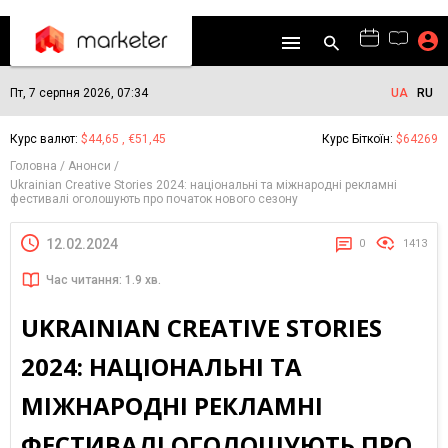
Пт, 7 серпня 2026, 07:34
UA
RU
Курс валют:
$44,65 , €51,45
Курс Біткоїн:
$64269
Головна
Анонси
Ukrainian Creative Stories 2024: національні та міжнародні рекламні
фестивалі оголошують про початок нового сезону
12.02.2024
0
1413
Час читання: 1.9 хв.
UKRAINIAN CREATIVE STORIES
2024: НАЦІОНАЛЬНІ ТА
МІЖНАРОДНІ РЕКЛАМНІ
ФЕСТИВАЛІ ОГОЛОШУЮТЬ ПРО