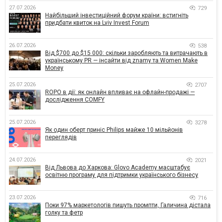
27.07.2026
729
Найбільший інвестиційний форум країни: встигніть
придбати квиток на Lviv Invest Forum
26.07.2026
538
Від $700 до $15 000: скільки заробляють та витрачають в
українському PR — інсайти від znamy та Women Make
Money
25.07.2026
2707
ROPO в дії: як онлайн впливає на офлайн-продажі —
дослідження COMFY
25.07.2026
3278
Як один оберт приніс Philips майже 10 мільйонів
переглядів
24.07.2026
2021
Від Львова до Харкова: Glovo Academy масштабує
освітню програму для підтримки українського бізнесу
23.07.2026
716
Поки 97% маркетологів пишуть промпти, Галичина дістала
голку та фетр