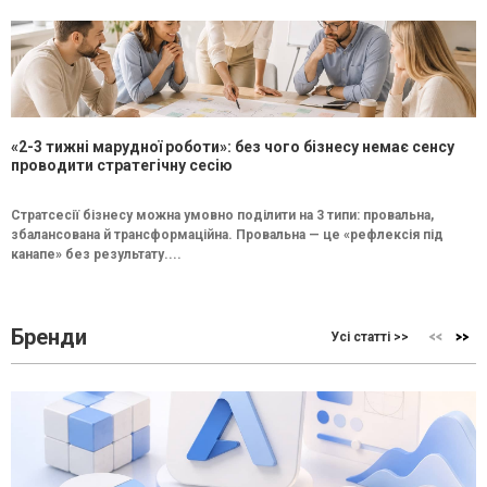
«2-3 тижні марудної роботи»: без чого бізнесу немає сенсу
проводити стратегічну сесію
Стратсесії бізнесу можна умовно поділити на 3 типи: провальна,
збалансована й трансформаційна. Провальна — це «рефлексія під
канапе» без результату....
Бренди
Усі статті >>