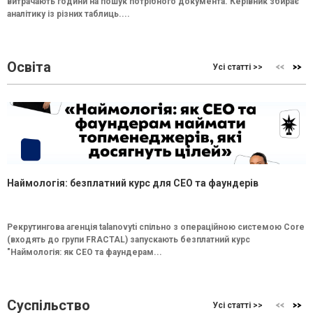
витрачають години на пошук потрібного документа. Керівник збирає
аналітику із різних таблиць....
Освіта
Усі статті >>
Наймологія: безплатний курс для CEO та фаундерів
Рекрутингова агенція talanovyti спільно з операційною системою Core
(входять до групи FRACTAL) запускають безплатний курс
"Наймологія: як СEO та фаундерам...
Суспільство
Усі статті >>