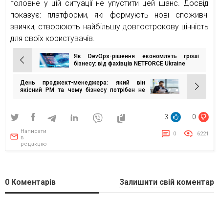
головне у цій ситуації не упустити цей шанс. Досвід
показує: платформи, які формують нові споживчі
звички, створюють найбільшу довгострокову цінність
для своїх користувачів.
Як DevOps-рішення економлять гроші
Навігація
бізнесу: від фахівців NETFORCE Ukraine
записів
День проджект-менеджера: який він
якісний PM та чому бізнесу потрібен не
контролер, а людина, яка будує довіру
3
0
Написати
0
6221
в
редакцію
0
Коментарів
Залишити свій коментар