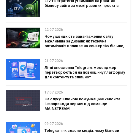
LTV та стратегія утримання на роки: як
бізнесу вийти за межі разових проєктів
22.07.2026
Чому швидкість завантаження сайту
важливіша за дизайн: як технічна
оптимізація впливає на конверсію більше,
ніж креатив
21.07.2026
Літні оновлення Telegram: месенджер
перетворюється на повноцінну платформу
для контенту та спільнот
17.07.2026
На слуху: Ключові комунікаційні кейси та
інфоприводи червня від команди
MAINSTREAM
09.07.2026
Telegram як власне медіа: чому бізнеси