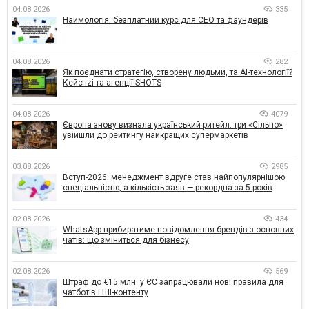
04.08.2026
335
Наймологія: безплатний курс для CEO та фаундерів
04.08.2026
282
Як поєднати стратегію, створену людьми, та AI-технології?
Кейс izi та агенції SHOTS
04.08.2026
4079
Європа знову визнала український ритейл: три «Сільпо»
увійшли до рейтингу найкращих супермаркетів
03.08.2026
2985
Вступ-2026: менеджмент вдруге став найпопулярнішою
спеціальністю, а кількість заяв — рекордна за 5 років
02.08.2026
434
WhatsApp прибиратиме повідомлення брендів з основних
чатів: що зміниться для бізнесу
02.08.2026
569
Штраф до €15 млн: у ЄС запрацювали нові правила для
чатботів і ШІ-контенту