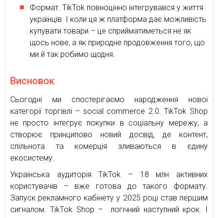
Формат. TikTok повноцінно інтегрувався у життя
українців. І коли ця ж платформа дає можливість
купувати товари – це сприйматиметься не як
щось нове, а як природне продовження того, що
ми й так робимо щодня.
Висновок
Сьогодні ми спостерігаємо народження нової
категорії торгівлі – social commerce 2.0. TikTok Shop
не просто інтегрує покупки в соціальну мережу, а
створює принципово новий досвід, де контент,
спільнота та комерція зливаються в єдину
екосистему.
Українська аудиторія TikTok – 18 млн активних
користувачів – вже готова до такого формату.
Запуск рекламного кабінету у 2025 році став першим
сигналом. TikTok Shop – логічний наступний крок. І