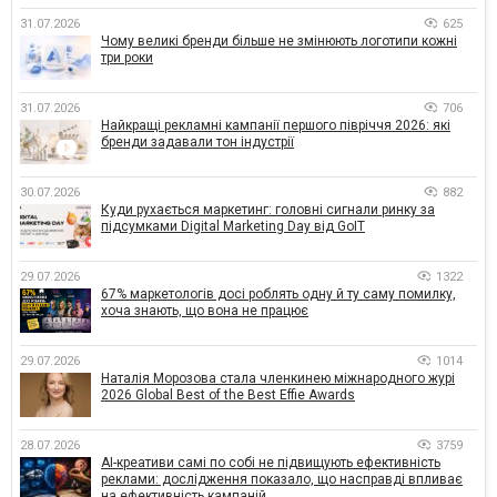
31.07.2026
625
Чому великі бренди більше не змінюють логотипи кожні
три роки
31.07.2026
706
Найкращі рекламні кампанії першого півріччя 2026: які
бренди задавали тон індустрії
30.07.2026
882
Куди рухається маркетинг: головні сигнали ринку за
підсумками Digital Marketing Day від GoIT
29.07.2026
1322
67% маркетологів досі роблять одну й ту саму помилку,
хоча знають, що вона не працює
29.07.2026
1014
Наталія Морозова стала членкинею міжнародного журі
2026 Global Best of the Best Effie Awards
28.07.2026
3759
AI-креативи самі по собі не підвищують ефективність
реклами: дослідження показало, що насправді впливає
на ефективність кампаній