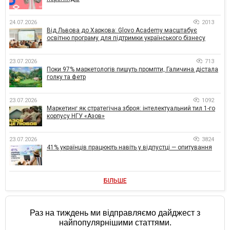
24.07.2026
2013
Від Львова до Харкова: Glovo Academy масштабує
освітню програму для підтримки українського бізнесу
23.07.2026
713
Поки 97% маркетологів пишуть промпти, Галичина дістала
голку та фетр
23.07.2026
1092
Маркетинг як стратегічна зброя: інтелектуальний тил 1-го
корпусу НГУ «Азов»
23.07.2026
3824
41% українців працюють навіть у відпустці — опитування
БІЛЬШЕ
Раз на тиждень ми відправляємо дайджест з
найпопулярнішими статтями.