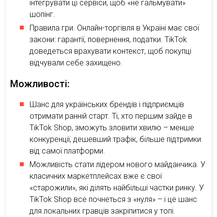
інтегрувати ці сервіси, щоб «не гальмувати»
шопінг.
Правила гри. Онлайн-торгівля в Україні має свої
закони: гарантії, повернення, податки. TikTok
доведеться врахувати контекст, щоб покупці
відчували себе захищено.
Можливості:
Шанс для українських брендів і підприємців
отримати ранній старт. Ті, хто першим зайде в
TikTok Shop, зможуть зловити хвилю – менше
конкуренції, дешевший трафік, більше підтримки
від самої платформи.
Можливість стати лідером нового майданчика. У
класичних маркетплейсах вже є свої
«старожили», які ділять найбільші частки ринку. У
TikTok Shop все почнеться з «нуля» – і це шанс
для локальних гравців закріпитися у топі.