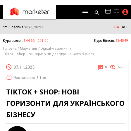
Чт, 6 серпня 2026, 20:21
UA
RU
Курс валют:
$44,65 , €51,50
Курс Біткоїн:
$64549
Головна
Маркетинг
Digital-маркетинг
TikTok + Shop: нові горизонти для українського бізнесу
07.11.2025
0
6221
Час читання: 5.1 хв.
TIKTOK + SHOP: НОВІ
ГОРИЗОНТИ ДЛЯ УКРАЇНСЬКОГО
БІЗНЕСУ