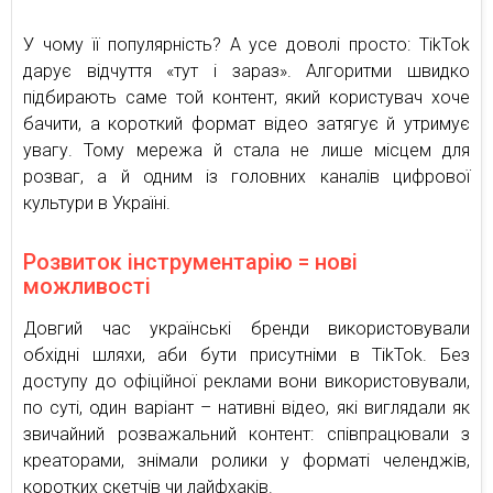
У чому її популярність? А усе доволі просто: TikTok
дарує відчуття «тут і зараз». Алгоритми швидко
підбирають саме той контент, який користувач хоче
бачити, а короткий формат відео затягує й утримує
увагу. Тому мережа й стала не лише місцем для
розваг, а й одним із головних каналів цифрової
культури в Україні.
Розвиток інструментарію = нові
можливості
Довгий час українські бренди використовували
обхідні шляхи, аби бути присутніми в TikTok. Без
доступу до офіційної реклами вони використовували,
по суті, один варіант – нативні відео, які виглядали як
звичайний розважальний контент: співпрацювали з
креаторами, знімали ролики у форматі челенджів,
коротких скетчів чи лайфхаків.