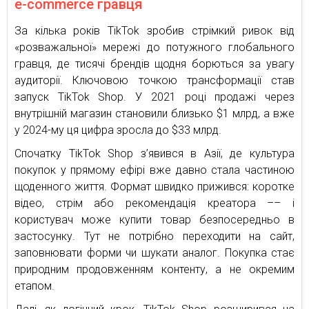
e-commerce гравця
За кілька років TikTok зробив стрімкий ривок від
«розважальної» мережі до потужного глобального
гравця, де тисячі брендів щодня борються за увагу
аудиторії. Ключовою точкою трансформації став
запуск TikTok Shop. У 2021 році продажі через
внутрішній магазин становили близько $1 млрд, а вже
у 2024-му ця цифра зросла до $33 млрд.
Спочатку TikTok Shop з’явився в Азії, де культура
покупок у прямому ефірі вже давно стала частиною
щоденного життя. Формат швидко прижився: коротке
відео, стрім або рекомендація креатора –– і
користувач може купити товар безпосередньо в
застосунку. Тут не потрібно переходити на сайт,
заповнювати форми чи шукати аналог. Покупка стає
природним продовженням контенту, а не окремим
етапом.