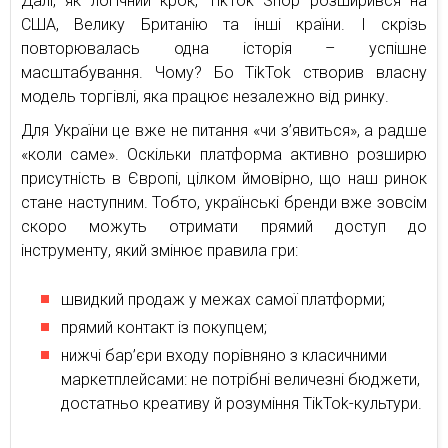
Далі, як логічний крок, TikTok Shop розширився на
США, Велику Британію та інші країни. І скрізь
повторювалась одна історія – успішне
масштабування. Чому? Бо TikTok створив власну
модель торгівлі, яка працює незалежно від ринку.
Для України це вже не питання «чи з’явиться», а радше
«коли саме». Оскільки платформа активно розширю
присутність в Європі, цілком ймовірно, що наш ринок
стане наступним. Тобто, українські бренди вже зовсім
скоро можуть отримати прямий доступ до
інструменту, який змінює правила гри:
швидкий продаж у межах самої платформи;
прямий контакт із покупцем;
нижчі бар’єри входу порівняно з класичними
маркетплейсами: не потрібні величезні бюджети,
достатньо креативу й розуміння TikTok-культури.