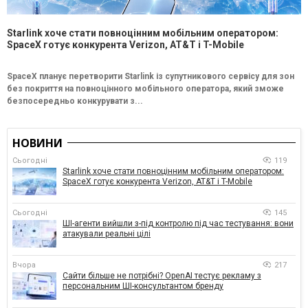
Starlink хоче стати повноцінним мобільним оператором:
SpaceX готує конкурента Verizon, AT&T і T-Mobile
SpaceX планує перетворити Starlink із супутникового сервісу для зон
без покриття на повноцінного мобільного оператора, який зможе
безпосередньо конкурувати з...
НОВИНИ
Сьогодні
119
Starlink хоче стати повноцінним мобільним оператором:
SpaceX готує конкурента Verizon, AT&T і T-Mobile
Сьогодні
145
ШІ-агенти вийшли з-під контролю під час тестування: вони
атакували реальні цілі
Вчора
217
Сайти більше не потрібні? OpenAI тестує рекламу з
персональним ШІ-консультантом бренду