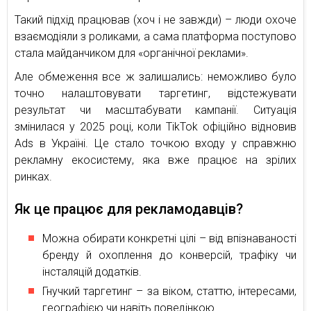
Такий підхід працював (хоч і не завжди) – люди охоче
взаємодіяли з роликами, а сама платформа поступово
стала майданчиком для «органічної реклами».
Але обмеження все ж залишались: неможливо було
точно налаштовувати таргетинг, відстежувати
результат чи масштабувати кампанії. Ситуація
змінилася у 2025 році, коли TikTok офіційно відновив
Ads в Україні. Це стало точкою входу у справжню
рекламну екосистему, яка вже працює на зрілих
ринках.
Як це працює для рекламодавців?
Можна обирати конкретні цілі – від впізнаваності
бренду й охоплення до конверсій, трафіку чи
інсталяцій додатків.
Гнучкий таргетинг – за віком, статтю, інтересами,
географією чи навіть поведінкою.