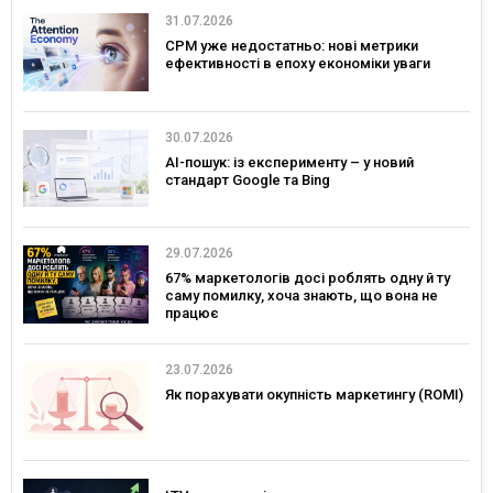
31.07.2026
CPM уже недостатньо: нові метрики
ефективності в епоху економіки уваги
30.07.2026
AI-пошук: із експерименту – у новий
стандарт Google та Bing
29.07.2026
67% маркетологів досі роблять одну й ту
саму помилку, хоча знають, що вона не
працює
23.07.2026
Як порахувати окупність маркетингу (ROMI)