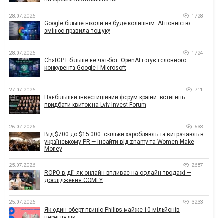
28.07.2026
1728
Google більше ніколи не буде колишнім: AI повністю
змінює правила пошуку
28.07.2026
1724
ChatGPT більше не чат-бот: OpenAI готує головного
конкурента Google і Microsoft
27.07.2026
711
Найбільший інвестиційний форум країни: встигніть
придбати квиток на Lviv Invest Forum
26.07.2026
533
Від $700 до $15 000: скільки заробляють та витрачають в
українському PR — інсайти від znamy та Women Make
Money
25.07.2026
2687
ROPO в дії: як онлайн впливає на офлайн-продажі —
дослідження COMFY
25.07.2026
3233
Як один оберт приніс Philips майже 10 мільйонів
переглядів