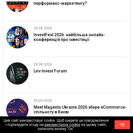
перформанс-маркетингу?
20.08.2026
InvestFest 2026: найбільша онлайн-
конференція про інвестиції
28.08.2026
Lviv Invest Forum
03.09.2026
Meet Magento Ukraine 2026 збере eCommerce-
спільноту в Києві
Цей сайт використовує cookie. Щоб закрити це повідомлення
і підтвердити згоду на
використання cookie
на цьому сайті,
ОК
натисніть кнопку "Ок".