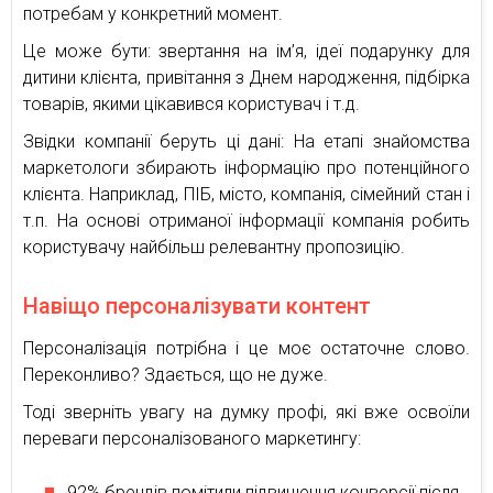
потребам у конкретний момент.
Це може бути: звертання на ім’я, ідеї подарунку для
дитини клієнта, привітання з Днем народження, підбірка
товарів, якими цікавився користувач і т.д.
Звідки компанії беруть ці дані: На етапі знайомства
маркетологи збирають інформацію про потенційного
клієнта. Наприклад, ПІБ, місто, компанія, сімейний стан і
т.п. На основі отриманої інформації компанія робить
користувачу найбільш релевантну пропозицію.
Навіщо персоналізувати контент
Персоналізація потрібна і це моє остаточне слово.
Переконливо? Здається, що не дуже.
Тоді зверніть увагу на думку профі, які вже освоїли
переваги персоналізованого маркетингу:
92% брендів помітили підвищення конверсії після