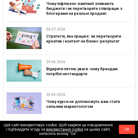
Чому інфлюенс-кампанії зливають
бюджети і як перетворити співпрацю з
блогерами на реальні продажі
06.07.2026
Стратегія, яка працює: як перетворити
креатив і контент на бізнес-результат
29.06.2026
Відкрити петлю уваги: чому брендам
потрібні нестандарти
26.06.2026
Чому курси не допоможуть вам стати
сильним маркетологом
Цей сайт використовує cookie. Щоб закрити це повідомлення
18.06.2026
і підтвердити згоду на
використання cookie
на цьому сайті,
ОК
натисніть кнопку "Ок".
Як маркетинг виграє угоди з