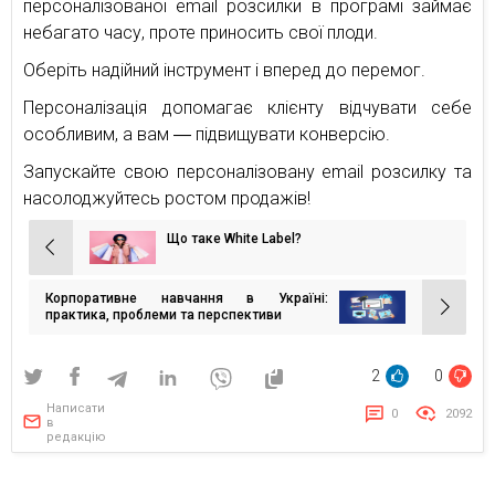
персоналізованої email розсилки в програмі займає
небагато часу, проте приносить свої плоди.
Оберіть надійний інструмент і вперед до перемог.
Персоналізація допомагає клієнту відчувати себе
особливим, а вам ― підвищувати конверсію.
Запускайте свою персоналізовану email розсилку та
насолоджуйтесь ростом продажів!
Що таке White Label?
Навігація
записів
Корпоративне навчання в Україні:
практика, проблеми та перспективи
2
0
Написати
0
2092
в
редакцію