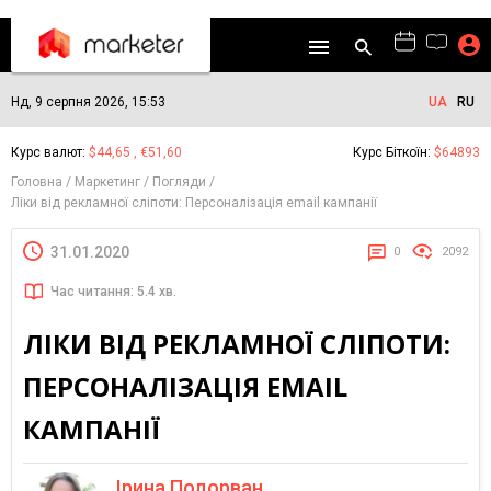
Нд, 9 серпня 2026, 15:53
UA
RU
Курс валют:
$44,65 , €51,60
Курс Біткоїн:
$64893
Головна
Маркетинг
Погляди
Ліки від рекламної сліпоти: Персоналізація email кампанії
31.01.2020
0
2092
Час читання: 5.4 хв.
ЛІКИ ВІД РЕКЛАМНОЇ СЛІПОТИ:
ПЕРСОНАЛІЗАЦІЯ EMAIL
КАМПАНІЇ
Ірина Подорван