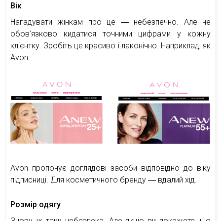
Вік
Нагадувати жінкам про це ― небезпечно. Але не
обов’язково кидатися точними цифрами у кожну
клієнтку. Зробіть це красиво і лаконічно. Наприклад, як
Avon:
Avon пропонує доглядові засоби відповідно до віку
підписниці. Для косметичного бренду ― вдалий хід.
Розмір одягу
Знову ж таки небезпека. Але якщо ви покажете, що