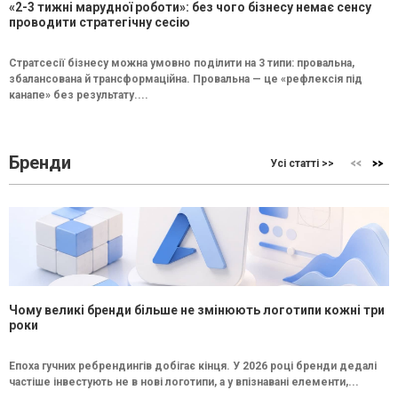
«2-3 тижні марудної роботи»: без чого бізнесу немає сенсу
проводити стратегічну сесію
Стратсесії бізнесу можна умовно поділити на 3 типи: провальна,
збалансована й трансформаційна. Провальна — це «рефлексія під
канапе» без результату....
Бренди
Усі статті >>
Чому великі бренди більше не змінюють логотипи кожні три
роки
Епоха гучних ребрендингів добігає кінця. У 2026 році бренди дедалі
частіше інвестують не в нові логотипи, а у впізнавані елементи,...