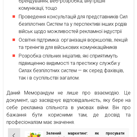
брендування, веб-розробка, внутрішні
комунікації, тощо
Проведення консультацій для представників Сил
безпілотних Систем та у перспективі інших родів
військ щодо можливостей рекламної індустрії
Освітня підтримка: організація воркшопів, лекцій
та тренінгів для військових комунікаційників
Розробка спільних ініціатив, які сприятимуть
підвищенню видимості та престижу служби у
Силах безпілотних систем — як серед фахівців,
так і в суспільстві загалом.
Даний Меморандум не лише про взаємодію. Це
документ, що засвідчує відповідальність, яку бере на
себе рекламна спільнота в умовах війни. Він про
бажання бути корисними там, де досвід та
професіоналізм має значення.
Зелений маркетинг: як просувати