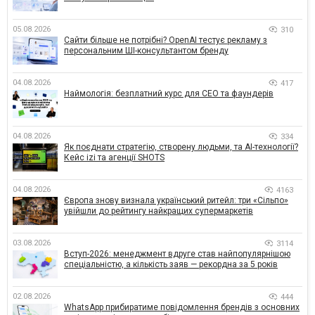
05.08.2026
310
Сайти більше не потрібні? OpenAI тестує рекламу з
персональним ШІ-консультантом бренду
04.08.2026
417
Наймологія: безплатний курс для CEO та фаундерів
04.08.2026
334
Як поєднати стратегію, створену людьми, та AI-технології?
Кейс izi та агенції SHOTS
04.08.2026
4163
Європа знову визнала український ритейл: три «Сільпо»
увійшли до рейтингу найкращих супермаркетів
03.08.2026
3114
Вступ-2026: менеджмент вдруге став найпопулярнішою
спеціальністю, а кількість заяв — рекордна за 5 років
02.08.2026
444
WhatsApp прибиратиме повідомлення брендів з основних