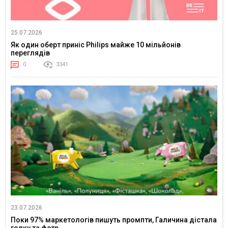
25.07.2026
Як один оберт приніс Philips майже 10 мільйонів
переглядів
0
3341
23.07.2026
Поки 97% маркетологів пишуть промпти, Галичина дістала
голку та фетр