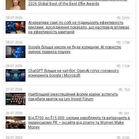
2026 Global Best of the Best Effie Awards
28.07.2026
3799
AI-креативи самі по собі не підвищують ефективність
реклами: дослідження показало, що насправді впливає
на ефективність кампаній
28.07.2026
1738
Google більше ніколи не буде колишнім: AI повністю
змінює правила пошуку
28.07.2026
1728
ChatGPT більше не чат-бот: OpenAI готує головного
конкурента Google і Microsoft
27.07.2026
753
Найбільший інвестиційний форум країни: встигніть
придбати квиток на Lviv Invest Forum
26.07.2026
541
Від $700 до $15 000: скільки заробляють та витрачають в
українському PR — інсайти від znamy та Women Make
Money
25.07.2026
2730