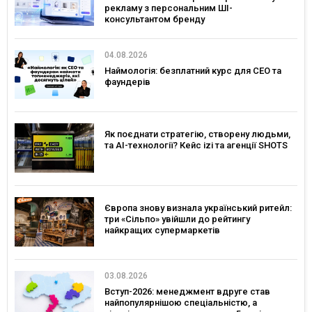
рекламу з персональним ШІ-
консультантом бренду
04.08.2026
Наймологія: безплатний курс для CEO та
фаундерів
Як поєднати стратегію, створену людьми,
та AI-технології? Кейс izi та агенції SHOTS
Європа знову визнала український ритейл:
три «Сільпо» увійшли до рейтингу
найкращих супермаркетів
03.08.2026
Вступ-2026: менеджмент вдруге став
найпопулярнішою спеціальністю, а