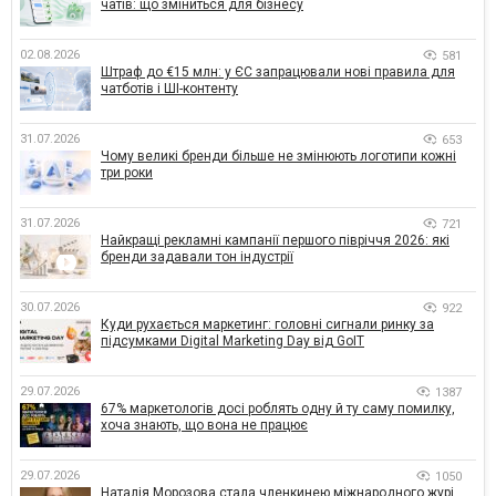
чатів: що зміниться для бізнесу
02.08.2026
581
Штраф до €15 млн: у ЄС запрацювали нові правила для
чатботів і ШІ-контенту
31.07.2026
653
Чому великі бренди більше не змінюють логотипи кожні
три роки
31.07.2026
721
Найкращі рекламні кампанії першого півріччя 2026: які
бренди задавали тон індустрії
30.07.2026
922
Куди рухається маркетинг: головні сигнали ринку за
підсумками Digital Marketing Day від GoIT
29.07.2026
1387
67% маркетологів досі роблять одну й ту саму помилку,
хоча знають, що вона не працює
29.07.2026
1050
Наталія Морозова стала членкинею міжнародного журі