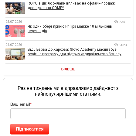
ROPO в дії: як онлайн впливає на офлайн-продажі —
дослідження COMFY
25.07.2026
3341
Як один оберт приніс Philips майже 10 мільйонів
переглядів
24.07.2026
2023
Від Львова до Харкова: Glovo Academy масштабує
освітню програму для підтримки українського бізнесу
БІЛЬШЕ
Раз на тиждень ми відправляємо дайджест з
найпопулярнішими статтями.
Ваш email
*
Підписатися