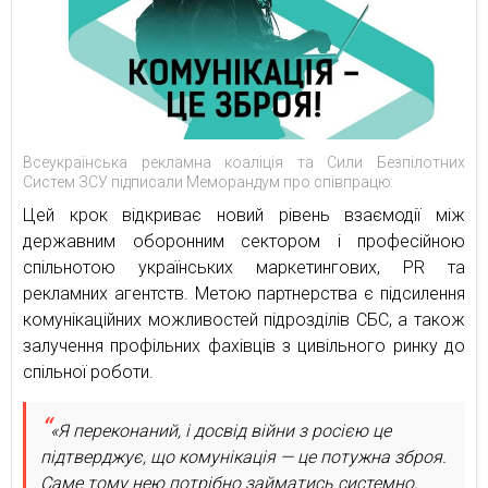
Всеукраїнська рекламна коаліція та Сили Безпілотних
Систем ЗСУ підписали Меморандум про співпрацю
Цей крок відкриває новий рівень взаємодії між
державним оборонним сектором і професійною
спільнотою українських маркетингових, PR та
рекламних агентств. Метою партнерства є підсилення
комунікаційних можливостей підрозділів СБС, а також
залучення профільних фахівців з цивільного ринку до
спільної роботи.
«Я переконаний, і досвід війни з росією це
підтверджує, що комунікація — це потужна зброя.
Саме тому нею потрібно займатись системно,