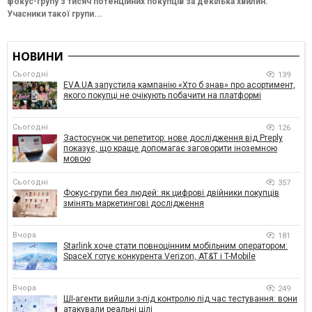
фокус-групу з тисяч потенційних покупців за декілька хвилин.
Учасники такої групи...
НОВИНИ
Сьогодні
139
EVA.UA запустила кампанію «Хто б знав» про асортимент,
якого покупці не очікують побачити на платформі
Сьогодні
126
Застосунок чи репетитор: нове дослідження від Preply
показує, що краще допомагає заговорити іноземною
мовою
Сьогодні
357
Фокус-групи без людей: як цифрові двійники покупців
змінять маркетингові дослідження
Вчора
181
Starlink хоче стати повноцінним мобільним оператором:
SpaceX готує конкурента Verizon, AT&T і T-Mobile
Вчора
249
ШІ-агенти вийшли з-під контролю під час тестування: вони
атакували реальні цілі