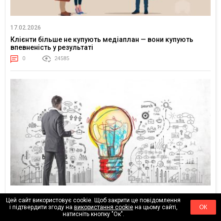
17.02.2026
Клієнти більше не купують медіаплан — вони купують
впевненість у результаті
0
24585
01.02.2026
Цей сайт використовує cookie. Щоб закрити це повідомлення
і підтвердити згоду на
використання cookie
на цьому сайті,
ОК
Від “оптимізації реклами” до керування попитом: ціннісна
натисніть кнопку "Ок".
логіка маркетингу