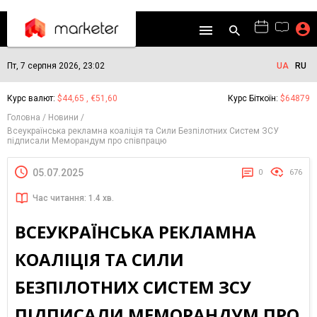
Пт, 7 серпня 2026, 23:02
UA
RU
Курс валют:
$44,65 , €51,60
Курс Біткоїн:
$64879
Головна
Новини
Всеукраїнська рекламна коаліція та Сили Безпілотних Систем ЗСУ
підписали Меморандум про співпрацю
05.07.2025
0
676
Час читання: 1.4 хв.
ВСЕУКРАЇНСЬКА РЕКЛАМНА
КОАЛІЦІЯ ТА СИЛИ
БЕЗПІЛОТНИХ СИСТЕМ ЗСУ
ПІДПИСАЛИ МЕМОРАНДУМ ПРО