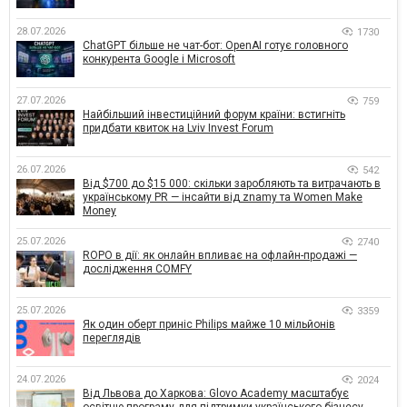
28.07.2026
1730
ChatGPT більше не чат-бот: OpenAI готує головного
конкурента Google і Microsoft
27.07.2026
759
Найбільший інвестиційний форум країни: встигніть
придбати квиток на Lviv Invest Forum
26.07.2026
542
Від $700 до $15 000: скільки заробляють та витрачають в
українському PR — інсайти від znamy та Women Make
Money
25.07.2026
2740
ROPO в дії: як онлайн впливає на офлайн-продажі —
дослідження COMFY
25.07.2026
3359
Як один оберт приніс Philips майже 10 мільйонів
переглядів
24.07.2026
2024
Від Львова до Харкова: Glovo Academy масштабує