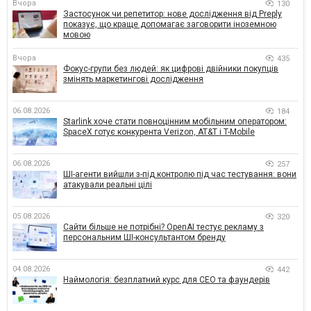
Вчора
130
Застосунок чи репетитор: нове дослідження від Preply
показує, що краще допомагає заговорити іноземною
мовою
Вчора
435
Фокус-групи без людей: як цифрові двійники покупців
змінять маркетингові дослідження
06.08.2026
184
Starlink хоче стати повноцінним мобільним оператором:
SpaceX готує конкурента Verizon, AT&T і T-Mobile
06.08.2026
257
ШІ-агенти вийшли з-під контролю під час тестування: вони
атакували реальні цілі
05.08.2026
320
Сайти більше не потрібні? OpenAI тестує рекламу з
персональним ШІ-консультантом бренду
04.08.2026
442
Наймологія: безплатний курс для CEO та фаундерів