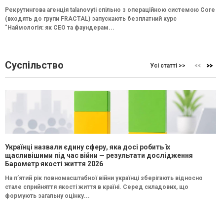
Рекрутингова агенція talanovyti спільно з операційною системою Core
(входять до групи FRACTAL) запускають безплатний курс
"Наймологія: як СEO та фаундерам...
Суспільство
Усі статті >>
Українці назвали єдину сферу, яка досі робить їх
щасливішими під час війни — результати дослідження
Барометр якості життя 2026
На п’ятий рік повномасштабної війни українці зберігають відносно
стале сприйняття якості життя в країні. Серед складових, що
формують загальну оцінку...