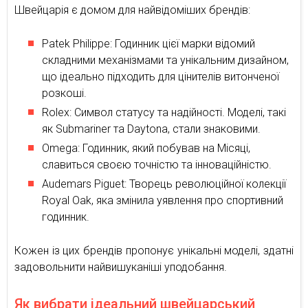
Швейцарія є домом для найвідоміших брендів:
Patek Philippe: Годинник цієї марки відомий
складними механізмами та унікальним дизайном,
що ідеально підходить для цінителів витонченої
розкоші.
Rolex: Символ статусу та надійності. Моделі, такі
як Submariner та Daytona, стали знаковими.
Omega: Годинник, який побував на Місяці,
славиться своєю точністю та інноваційністю.
Audemars Piguet: Творець революційної колекції
Royal Oak, яка змінила уявлення про спортивний
годинник.
Кожен із цих брендів пропонує унікальні моделі, здатні
задовольнити найвишуканіші уподобання.
Як вибрати ідеальний швейцарський