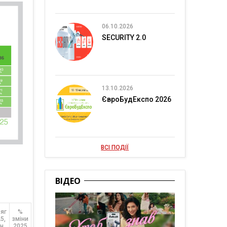
06.10.2026
SECURITY 2.0
13.10.2026
ЄвроБудЕкспо 2026
ВСІ ПОДІЇ
ВІДЕО
яг
%
5,
зміни
н
2025