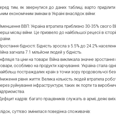
перед тим, як звернутися до даних таблиці, варто приділити
ним економічним змінам в Україні внаслідок війни:
Зменшення ВВП: Україна втратила приблизно 30-35% свого В
перші місяці війни. Це призвело до найбільшої рецесії в історі
країни.
Зростання бідності: Бідність зросла з 5.5% до 24.2% населенн
Війна загнала 7.1 мільйони людей у бідність.
Інфляція та ціни на товари: Війна викликала значне зростання 
товари, особливо на продукти харчування. Україна стала одн
найбільш постраждалих країн з точки зору продовольчої без
Зниження рівня життя: Велика кількість людей втратила робо
через руйнування інфраструктури, таких як порти та виробнич
підприємства.
Дефіцит кадрів: багато працівників служать в армії, деякі виїх
лідок, суттєво змінилася поведінка споживачів: