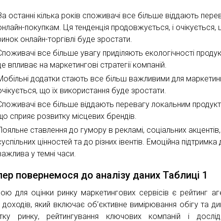
За останні кілька років споживачі все більше віддають пере
онлайн-покупкам. Ця тенденція продовжується, і очікується,
ринок онлайн-торгівлі буде зростати.
Споживачі все більше увагу приділяють екологічності продукт
це впливає на маркетингові стратегії компаній.
Мобільні додатки стають все більш важливими для маркетингу
очікується, що їх використання буде зростати.
Споживачі все більше віддають перевагу локальним продукт
що сприяє розвитку місцевих брендів.
Лояльне ставлення до гумору в рекламі, соціальних акцентів,
суспільних цінностей та до різних івентів. Емоційна підтримка
важлива у темні часи.
пер повернемося до аналізу даних Таблиці 1
ою для оцінки ринку маркетингових сервісів є рейтинг аг
о доходів, який включає об’єктивне вимірювання обігу та ди
тку ринку, рейтингування ключових компаній і дослі