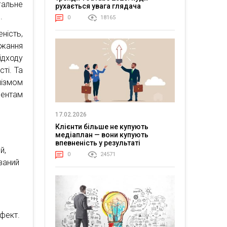
альне
рухається увага глядача
.
0
18165
ність,
жання
ідходу
ті. Та
мізмом
ентам
17.02.2026
Клієнти більше не купують
медіаплан — вони купують
впевненість у результаті
й,
0
24571
ваний
ефект.