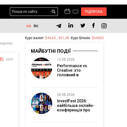
ПІДПИСКА
UA
RU
Курс валют:
$44,65 , €51,40
Курс Біткоїн:
$64303
 коротке
МАЙБУТНІ ПОДІЇ
4655
13.08.2026
Performance vs.
Creative: хто
головний в
перформанс-
маркетингу?
20.08.2026
InvestFest 2026:
найбільша онлайн-
конференція про
інвестиції