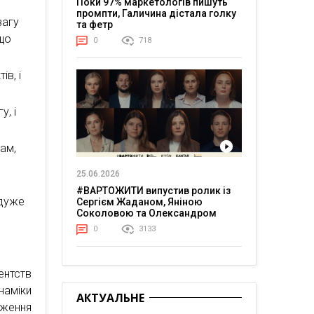
Поки 97% маркетологів пишуть
промпти, Галичина дістала голку
вагу
та фетр
 що
0
718
ів, і
, і
ам,
25.06.2026
#ВАРТОЖИТИ випустив ролик із
 дуже
Сергієм Жаданом, Яніною
Соколовою та Олександром
Тереном про життя в постійній
0
3133
напрузі
ентств
наміки
АКТУАЛЬНЕ
дження