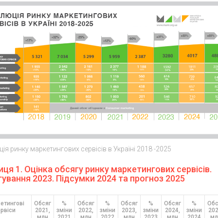
ія ринку маркетингових сервісів в Україні 2018 -2025
ця 1. Оцінка обсягу ринку маркетингових сервісів.
ування 2023. Підсумки 2024 та прогноз 2025
етингові
Обсяг
%
Обсяг
%
Обсяг
%
Обсяг
%
Обс
ервіси
2021,
зміни
2022,
зміни
2023,
зміни
2024,
зміни
202
млн
2021
млн
2022
млн
2023
млн
2024
мл