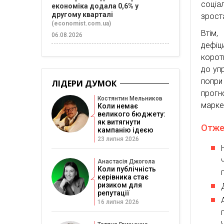
соці
економіка додала 0,6% у
другому кварталі
зрост
(economist.com.ua)
Втім,
06.08.2026
дефі
корот
до упр
попри
ЛІДЕРИ ДУМОК
прог
Костянтин Мельников
маркет
Коли немає
великого бюджету:
як витягнути
Отже,
кампанію ідеєю
23 липня 2026
Анастасія Джогола
Коли публічність
керівника стає
ризиком для
репутації
16 липня 2026