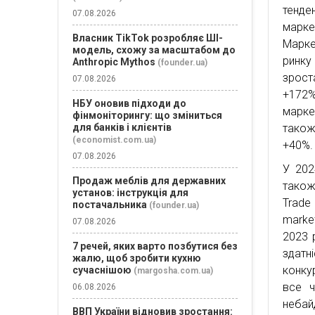
тенде
07.08.2026
марке
Власник TikTok розробляє ШІ-
Марке
модель, схожу за масштабом до
ринку
Anthropic Mythos
(founder.ua)
зрост
07.08.2026
+172
НБУ оновив підходи до
марке
фінмоніторингу: що зміниться
також
для банків і клієнтів
(economist.com.ua)
+40%.
07.08.2026
У 202
Продаж меблів для державних
також
установ: інструкція для
Trade
постачальника
(founder.ua)
marke
07.08.2026
2023 
7 речей, яких варто позбутися без
здатн
жалю, щоб зробити кухню
конку
сучаснішою
(margosha.com.ua)
все ч
06.08.2026
небай
ВВП України відновив зростання: