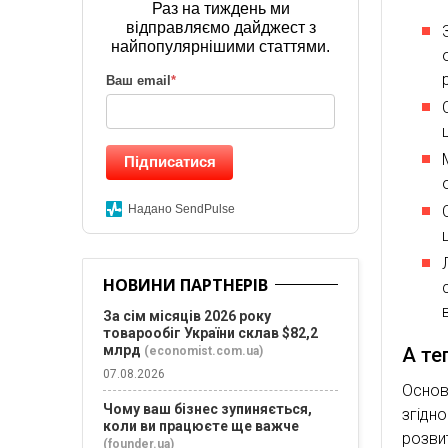
Раз на тиждень ми
відправляємо дайджест з
найпопулярнішими статтями.
Ваш email
*
Підписатися
Надано SendPulse
НОВИНИ ПАРТНЕРІВ
За сім місяців 2026 року
товарообіг України склав $82,2
млрд
А те
(economist.com.ua)
07.08.2026
Основ
Чому ваш бізнес зупиняється,
згідн
коли ви працюєте ще важче
розви
(founder.ua)