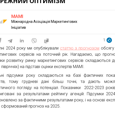
ЕРЕЖНИЙ ОПТИМІЗМ
MAMI
Міжнародна Асоціація Маркетингових
Ініціатив
1
пні 2024 року ми опублікували
статтю з прогнозом
обсягу
тингових сервісів на поточний рік. Нагадаємо, що прогн
мки розвитку ринку маркетингових сервісів складаються дв
о півріччях) на підставі оцінки експертів МАМІ.
ьні підсумки року складаються на базі фактичних пока
ств, тому грудневі дані більш точні, та дають можл
стичного погляду на потенціал. Показники 2022-2023 рокі
риговані за результатами рейтингу агенцій. Підсумки 202
оновлено за фактичними результатами року, і на основі експ
и сформований прогноз на 2025.