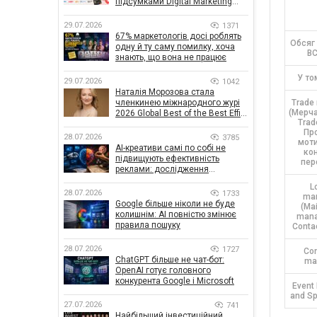
підсумками Digital Marketing
Day від GoIT
29.07.2026
1371
67% маркетологів досі роблять
Обсяг
одну й ту саму помилку, хоча
В
знають, що вона не працює
У то
29.07.2026
1042
Наталія Морозова стала
Trade
членкинею міжнародного журі
(Мерча
2026 Global Best of the Best Effie
Trad
Awards
Пр
28.07.2026
3785
моти
AI-креативи самі по собі не
ко
підвищують ефективність
пер
реклами: дослідження
показало, що насправді
L
впливає на ефективність
28.07.2026
1733
mar
кампаній
Google більше ніколи не буде
(Mai
колишнім: AI повністю змінює
mana
правила пошуку
Conta
28.07.2026
1727
Co
ChatGPT більше не чат-бот:
ma
OpenAI готує головного
конкурента Google і Microsoft
Event
and S
27.07.2026
741
Найбільший інвестиційний