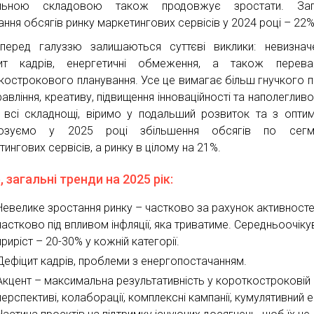
альною складовою також продовжує зростати. Заг
ання обсягів ринку маркетингових сервісів у 2024 році – 22%
 перед галуззю залишаються суттєві виклики: невизначе
цит кадрів, енергетичні обмеження, а також перева
кострокового планування. Усе це вимагає більш гнучкого п
авління, креативу, підвищення інноваційності та наполегливос
 всі складнощі, віримо у подальший розвиток та з опти
нозуємо у 2025 році збільшення обсягів по сегм
ингових сервісів, а ринку в цілому на 21%.
 загальні тренди на 2025 рік:
Невелике зростання ринку – частково за рахунок активносте
частково під впливом інфляції, яка триватиме. Середньоочіку
приріст – 20-30% у кожній категорії.
Дефіцит кадрів, проблеми з енергопостачанням.
Акцент – максимальна результативність у короткостроковій
перспективі, колаборації, комплексні кампанії, кумулятивний 