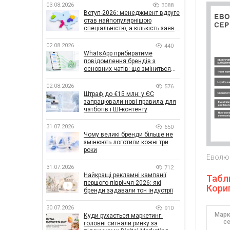
03.08.2026
3088
Вступ-2026: менеджмент вдруге
став найпопулярнішою
спеціальністю, а кількість заяв
— рекордна за 5 років
02.08.2026
440
WhatsApp прибиратиме
повідомлення брендів з
основних чатів: що зміниться
для бізнесу
02.08.2026
576
Штраф до €15 млн: у ЄС
запрацювали нові правила для
чатботів і ШІ-контенту
31.07.2026
650
Чому великі бренди більше не
змінюють логотипи кожні три
роки
Еволюц
31.07.2026
712
Найкращі рекламні кампанії
Табли
першого півріччя 2026: які
Кориг
бренди задавали тон індустрії
30.07.2026
910
Марк
Куди рухається маркетинг:
с
головні сигнали ринку за