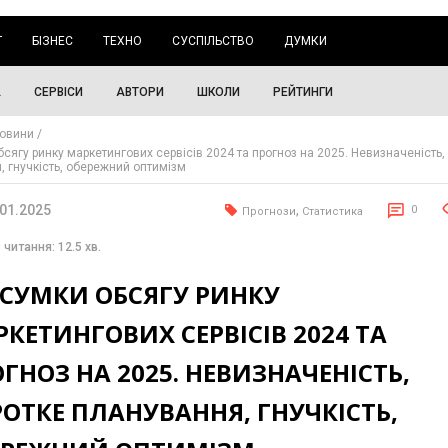
Г
БІЗНЕС
ТЕХНО
СУСПІЛЬСТВО
ДУМКИ
А
СЕРВІСИ
АВТОРИ
ШКОЛИ
РЕЙТИНГИ
овини
сягу ринку маркетингових сервісів 2024 та прогноз на 2025. Невизначеність,
, гнучкість, обережний оптимізм
.01.2025
,
0
Прогнози
Статистика
 читання: 12.5 хв.
ДСУМКИ ОБСЯГУ РИНКУ
КЕТИНГОВИХ СЕРВІСІВ 2024 ТА
ГНОЗ НА 2025. НЕВИЗНАЧЕНІСТЬ,
ОТКЕ ПЛАНУВАННЯ, ГНУЧКІСТЬ,