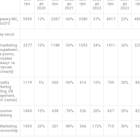
грн.
до
грн.
до
грн.
до
грн.
до
гр
2020
2021
2022
2023
 ринку МС,
5959
12%
2387
-60%
3280
37%
4017
22%
48
СЬОГО
му числі:
 marketing
2377
10%
1188
-50%
1592
34%
1911
20%
22
ндайзинг,
e promo,
ограми
вації та
нтролю
соналу)
oyalty
1119
5%
560
-50%
616
10%
739
20%
84
keting
ling, DB
gement,
ct-Center)
nsumer
1460
15%
438
-70%
526
20%
657
25%
82
rketing
 Marketing
1003
25%
201
-80%
546
172%
710
30%
92
ponsorship