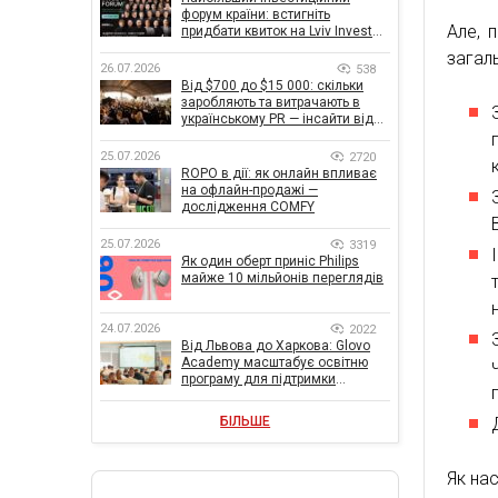
форум країни: встигніть
Але, 
придбати квиток на Lviv Invest
Forum
загаль
26.07.2026
538
Від $700 до $15 000: скільки
заробляють та витрачають в
українському PR — інсайти від
znamy та Women Make Money
25.07.2026
2720
ROPO в дії: як онлайн впливає
на офлайн-продажі —
дослідження COMFY
25.07.2026
3319
Як один оберт приніс Philips
майже 10 мільйонів переглядів
24.07.2026
2022
Від Львова до Харкова: Glovo
Academy масштабує освітню
програму для підтримки
українського бізнесу
БІЛЬШЕ
Як нас