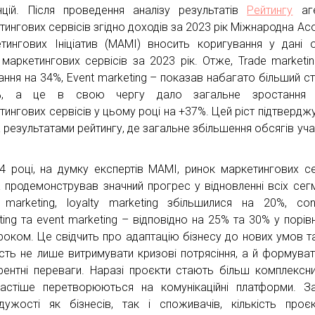
нцій. Після проведення аналізу результатів
Рейтингу
аге
тингових сервісів згідно доходів за 2023 рік Міжнародна Асо
тингових Ініціатив (МАМІ) вносить коригування у дані 
 маркетингових сервісів за 2023 рік. Отже, Trade marketi
ання на 34%, Event marketing – показав набагато більший с
%, а це в свою чергу дало загальне зростання 
тингових сервісів у цьому році на +37%. Цей ріст підтвердж
 результатами рейтингу, де загальне збільшення обсягів уча
4 році, на думку експертів МАМІ, ринок маркетингових се
 продемонстрував значний прогрес у відновленні всіх сегм
 marketing, loyalty marketing збільшилися на 20%, co
ting та event marketing – відповідно на 25% та 30% у порівн
роком. Це свідчить про адаптацію бізнесу до нових умов т
ість не лише витримувати кризові потрясіння, а й формуват
рентні переваги. Наразі проєкти стають більш комплексн
астіше перетворюються на комунікаційні платформи. З
дужості як бізнесів, так і споживачів, кількість проєк