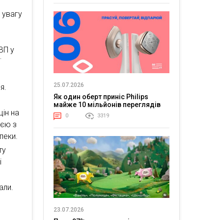
 увагу
ВП у
ї
25.07.2026
я.
Як один оберт приніс Philips
майже 10 мільйонів переглядів
цін на
0
3319
ією з
пеки.
ту
і
али.
23.07.2026