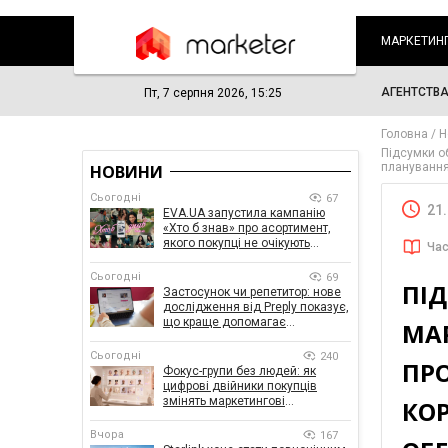
МАРКЕТИН
АГЕНТСТВ
Пт, 7 серпня 2026, 15:25
Головна
Н
Підсумки об
планування
НОВИНИ
Сьогодні
67
21
EVA.UA запустила кампанію
«Хто б знав» про асортимент,
якого покупці не очікують
Час
побачити на платформі
Сьогодні
69
ПІ
Застосунок чи репетитор: нове
дослідження від Preply показує,
що краще допомагає
МАР
заговорити іноземною мовою
Сьогодні
240
ПРО
Фокус-групи без людей: як
цифрові двійники покупців
змінять маркетингові
КОР
дослідження
Вчора
167