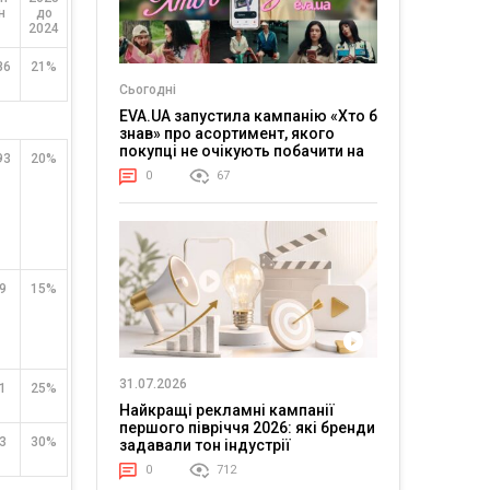
н
до
2024
86
21%
Сьогодні
EVA.UA запустила кампанію «Хто б
знав» про асортимент, якого
покупці не очікують побачити на
93
20%
платформі
0
67
9
15%
31.07.2026
1
25%
Найкращі рекламні кампанії
першого півріччя 2026: які бренди
3
30%
задавали тон індустрії
0
712