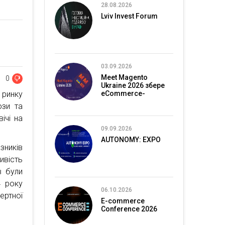
28.08.2026
Lviv Invest Forum
03.09.2026
Meet Magento
0
Ukraine 2026 збере
 ринку
eCommerce-
спільноту в Києві
ози та
ічі на
09.09.2026
AUTONOMY: EXPO
зників
ивість
в були
4 року
06.10.2026
ертної
E-commerce
Conference 2026