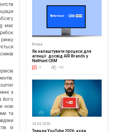
нтств
ціація
обсягу
ng має
трибок
ринку
Вчора
ується
Як налаштувати процеси для
сників
агенції: досвід AIR Brands у
NetHunt CRM
0
165
рвісів
ентів.
nsumer
янні з
а його
и нові
ими та
авдяки
24.02.2026
тів із
Тренди YouTube 2026: куди