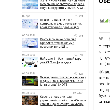
ОБ
Starlink хоче стати повноцінним
мобільним оператором: SpaceX
готує конкурента Verizon, AT&T і
T-Mobile
Вчора
224
ШІ-агенти вийшли з-під
контролю під час тестування:
вони атакували реальні цілі
05.08.2026
283
Сайти більше не потрібні?
OpenAI тестує рекламу з
У сер
персональним ШІ-
консультантом бренду
марке
04.08.2026
391
підсу
Наймологія: безплатний курс
для CEO та фаундерів
рік (п
Фінал
04.08.2026
324
Як поєднати стратегію, створену
агент
людьми, та AI-технології? Кейс
реалі
izi та агенції SHOTS
відко
04.08.2026
4148
було 
Європа знову визнала
український ритейл: три «Сільпо»
оцінк
увійшли до рейтингу найкращих
супермаркетів