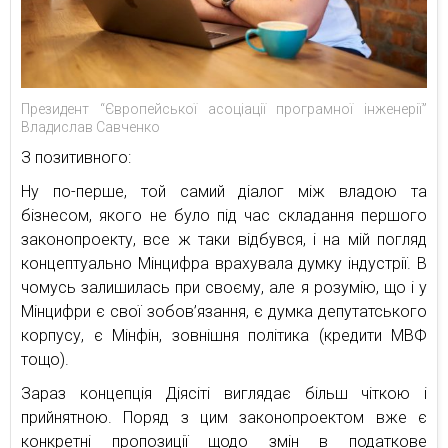
Президент “Європейської асоціації програмної інженерії”
Владислав Савченко
З позитивного:
Ну по-перше, той самий діалог між владою та
бізнесом, якого не було під час складання першого
законопроекту, все ж таки відбувся, і на мій погляд
концептуально Мінцифра врахувала думку індустрії. В
чомусь залишилась при своєму, але я розумію, що і у
Мінцифри є свої зобов’язання, є думка депутатського
корпусу, є Мінфін, зовнішня політика (кредити МВФ
тощо).
Зараз концепція Діясіті виглядає більш чіткою і
прийнятною. Поряд з цим законопроектом вже є
конкретні пропозиції щодо змін в податкове