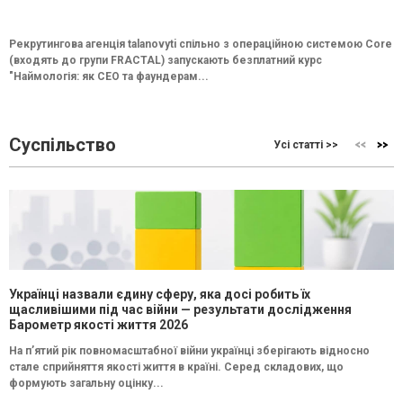
Рекрутингова агенція talanovyti спільно з операційною системою Core
(входять до групи FRACTAL) запускають безплатний курс
"Наймологія: як СEO та фаундерам...
Суспільство
Усі статті >>
Українці назвали єдину сферу, яка досі робить їх
щасливішими під час війни — результати дослідження
Барометр якості життя 2026
На п’ятий рік повномасштабної війни українці зберігають відносно
стале сприйняття якості життя в країні. Серед складових, що
формують загальну оцінку...