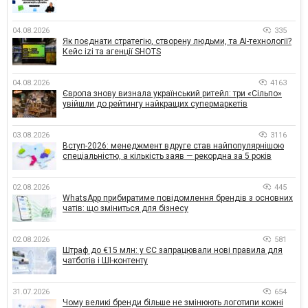
04.08.2026
335
Як поєднати стратегію, створену людьми, та AI-технології?
Кейс izi та агенції SHOTS
04.08.2026
4163
Європа знову визнала український ритейл: три «Сільпо»
увійшли до рейтингу найкращих супермаркетів
03.08.2026
3116
Вступ-2026: менеджмент вдруге став найпопулярнішою
спеціальністю, а кількість заяв — рекордна за 5 років
02.08.2026
445
WhatsApp прибиратиме повідомлення брендів з основних
чатів: що зміниться для бізнесу
02.08.2026
581
Штраф до €15 млн: у ЄС запрацювали нові правила для
чатботів і ШІ-контенту
31.07.2026
654
Чому великі бренди більше не змінюють логотипи кожні