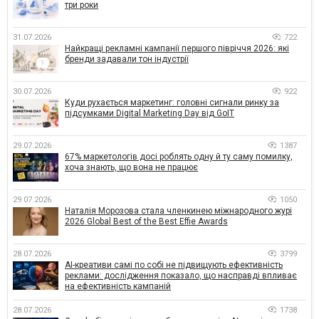
три роки
31.07.2026
722
Найкращі рекламні кампанії першого півріччя 2026: які
бренди задавали тон індустрії
30.07.2026
922
Куди рухається маркетинг: головні сигнали ринку за
підсумками Digital Marketing Day від GoIT
29.07.2026
1387
67% маркетологів досі роблять одну й ту саму помилку,
хоча знають, що вона не працює
29.07.2026
1050
Наталія Морозова стала членкинею міжнародного журі
2026 Global Best of the Best Effie Awards
28.07.2026
3799
AI-креативи самі по собі не підвищують ефективність
реклами: дослідження показало, що насправді впливає
на ефективність кампаній
28.07.2026
1738