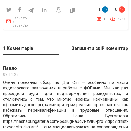
1
0
Написати
1
1767
в
редакцію
1
Коментарів
Залишити свій коментар
Павло
03.11.25
Очень полезный обзор по Дія Сіті — особенно по части
аудиторского заключения и работы с ФОПами. Мы как раз
проходили аудит для подтверждения резидентства, и
столкнулись с тем, что многие нюансы неочевидны: как
оформить договоры, какие критерии реально проверяются, как
избежать переквалификации в трудовые отношения.
Обратились в Наша Бухгалтерія
https://nashabuhgalteria.com/poslugi/audyt-zvitu-pro-vidpovidnist-
rezydenta-diia-siti/ — они специализируются на сопровождении