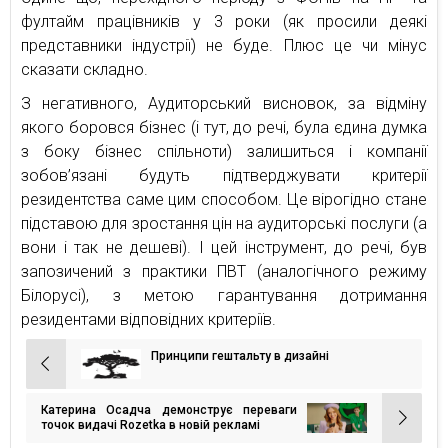
фултайм працівників у 3 роки (як просили деякі
представники індустрії) не буде. Плюс це чи мінус
сказати складно.
З негативного, Аудиторський висновок, за відміну
якого боровся бізнес (і тут, до речі, була єдина думка
з боку бізнес спільноти) залишиться і компанії
зобов’язані будуть підтверджувати критерії
резидентства саме цим способом. Це вірогідно стане
підставою для зростання цін на аудиторські послуги (а
вони і так не дешеві). І цей інструмент, до речі, був
запозичений з практики ПВТ (аналогічного режиму
Білорусі), з метою гарантування дотримання
резидентами відповідних критеріїв.
Принципи гештальту в дизайні
Навігація
записів
Катерина Осадча демонструє переваги
точок видачі Rozetka в новій рекламі