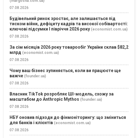
(margosha.com.ua)
07.08.2026
Будівельний ринок зростає, але залишається під
тиском війни, дефіциту кадрів та високої собівартості:
ключові підсумки І півріччя 2026 року
(economist.com.ua)
07.08.2026
За сім місяців 2026 року товарообіг України склав $82,2
млрд
(economist.com.ua)
07.08.2026
Чому ваш бізнес зупиняється, коли ви працюєте ще
важче
(founder.ua)
07.08.2026
Власник TikTok розробляє ШІ-модель, схожу за
масштабом до Anthropic Mythos
(founder.ua)
07.08.2026
НБУ оновив підходи до фінмоніторингу: що зміниться
для банків і клієнтів
(economist.com.ua)
07.08.2026