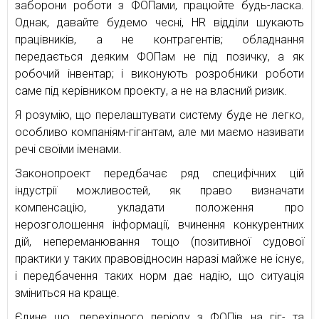
заборони роботи з ФОПами, працюйте будь-ласка.
Однак, давайте будемо чесні, HR відділи шукають
працівників, а не контрагентів; обладнання
передається деяким ФОПам не під позичку, а як
робочий інвентар; і виконують розробники роботи
саме під керівником проекту, а не на власний ризик.
Я розумію, що перелаштувати систему буде не легко,
особливо компаніям-гігантам, але ми маємо називати
речі своїми іменами.
Законопроект передбачає ряд специфічних цій
індустрії можливостей, як право визначати
компенсацію, укладати положення про
нерозголошення інформації, вчинення конкурентних
дій, непереманювання тощо (позитивної судової
практики у таких правовідносин наразі майже не існує,
і передбачення таких норм дає надію, що ситуація
зміниться на краще.
Єдине що, перехідного періоду з ФОПів на гіг- та