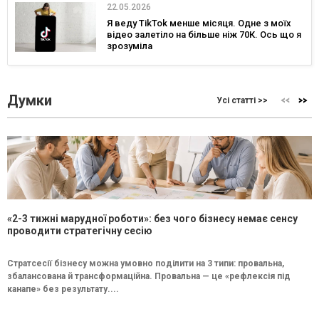
22.05.2026
Я веду TikTok менше місяця. Одне з моїх
відео залетіло на більше ніж 70К. Ось що я
зрозуміла
Думки
Усі статті >>
«2-3 тижні марудної роботи»: без чого бізнесу немає сенсу
проводити стратегічну сесію
Стратсесії бізнесу можна умовно поділити на 3 типи: провальна,
збалансована й трансформаційна. Провальна — це «рефлексія під
канапе» без результату....