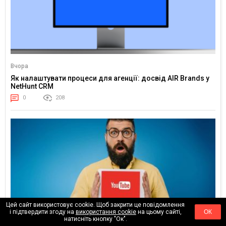
Вчора
Як налаштувати процеси для агенції: досвід AIR Brands у
NetHunt CRM
0
208
Цей сайт використовує cookie. Щоб закрити це повідомлення
і підтвердити згоду на
використання cookie
на цьому сайті,
ОК
натисніть кнопку "Ок".