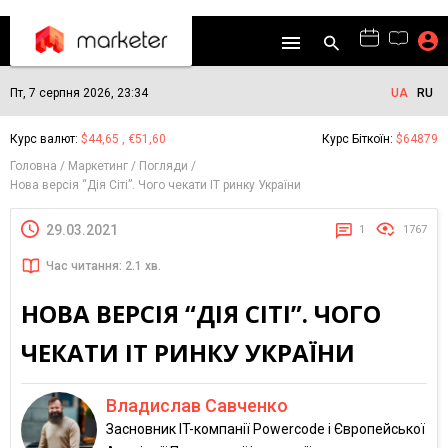
Пт, 7 серпня 2026, 23:34
UA
RU
Курс валют:
$44,65 , €51,60
Курс Біткоїн:
$64879
Головна
Маркетинг
Погляди
Нова версія “Дія Сіті”. Чого чекати IT ринку України
29.03.2021
1
1767
Час читання: 2.1 хв.
НОВА ВЕРСІЯ “ДІЯ СІТІ”. ЧОГО
ЧЕКАТИ IT РИНКУ УКРАЇНИ
Владислав Савченко
Засновник IT-компанії Powercode і Європейської