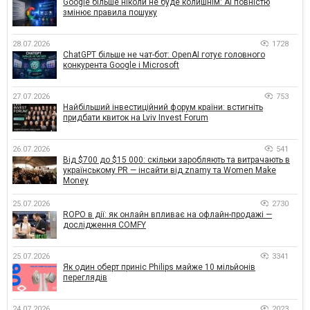
Google більше ніколи не буде колишнім: AI повністю
змінює правила пошуку
28.07.2026
1728
ChatGPT більше не чат-бот: OpenAI готує головного
конкурента Google і Microsoft
27.07.2026
753
Найбільший інвестиційний форум країни: встигніть
придбати квиток на Lviv Invest Forum
26.07.2026
541
Від $700 до $15 000: скільки заробляють та витрачають в
українському PR — інсайти від znamy та Women Make
Money
25.07.2026
2730
ROPO в дії: як онлайн впливає на офлайн-продажі —
дослідження COMFY
25.07.2026
3341
Як один оберт приніс Philips майже 10 мільйонів
переглядів
24.07.2026
2023