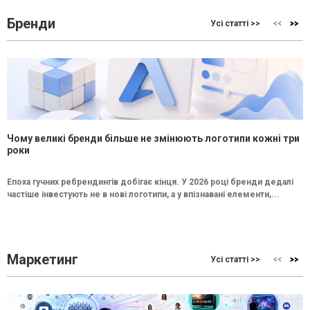
Бренди
Усі статті >>
Чому великі бренди більше не змінюють логотипи кожні три
роки
Епоха гучних ребрендингів добігає кінця. У 2026 році бренди дедалі
частіше інвестують не в нові логотипи, а у впізнавані елементи,...
Маркетинг
Усі статті >>