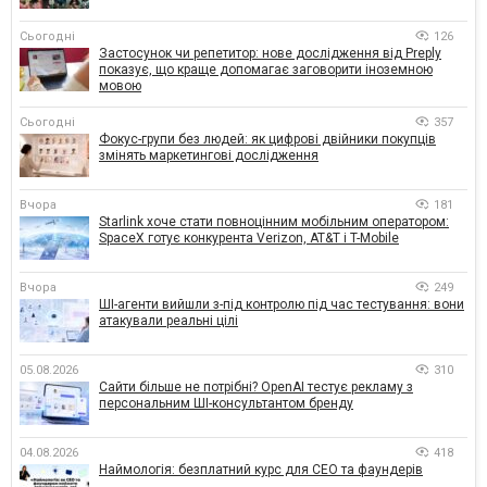
Сьогодні
126
Застосунок чи репетитор: нове дослідження від Preply
показує, що краще допомагає заговорити іноземною
мовою
Сьогодні
357
Фокус-групи без людей: як цифрові двійники покупців
змінять маркетингові дослідження
Вчора
181
Starlink хоче стати повноцінним мобільним оператором:
SpaceX готує конкурента Verizon, AT&T і T-Mobile
Вчора
249
ШІ-агенти вийшли з-під контролю під час тестування: вони
атакували реальні цілі
05.08.2026
310
Сайти більше не потрібні? OpenAI тестує рекламу з
персональним ШІ-консультантом бренду
04.08.2026
418
Наймологія: безплатний курс для CEO та фаундерів