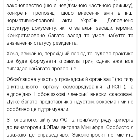
законодавство (що є невід’ємною частиною режиму),
конкретні пропозиції щодо внесення змін в інші
нормативно-правові акти України. Доповнено
структуру документу, як то загальні засади, терміни.
Конкретизовано багато засад та умов набуття та
визначення статусу резидента.
Хоча, звичайно, перехідний період та судова практика
ще буде формувати «правила гри», однак вже все
виглядає набагато прозоріше.
Обов’язкова участь у громадській організації (по типу
внутрішнього органу самоврядування ДІЯСІТІ), а
відповідно і обов’язкові членські внески скасовані.
Дуже багато представників індустрій, зокрема і ми не
особливо це підтримували.
З головного, війну за ФОПів, прив’язку ряду критеріїв
до винагороди ФОПам виграла Мінцифра. Особисто я
вважаю це справедливо. Законопроект не містить