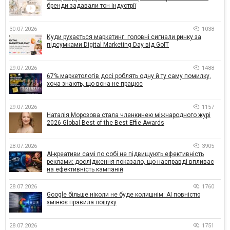
бренди задавали тон індустрії
30.07.2026
1038
Куди рухається маркетинг: головні сигнали ринку за
підсумками Digital Marketing Day від GoIT
29.07.2026
1488
67% маркетологів досі роблять одну й ту саму помилку,
хоча знають, що вона не працює
29.07.2026
1157
Наталія Морозова стала членкинею міжнародного журі
2026 Global Best of the Best Effie Awards
28.07.2026
3905
AI-креативи самі по собі не підвищують ефективність
реклами: дослідження показало, що насправді впливає
на ефективність кампаній
28.07.2026
1760
Google більше ніколи не буде колишнім: AI повністю
змінює правила пошуку
28.07.2026
1751