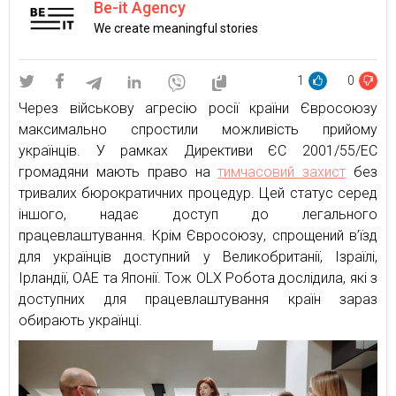
Be-it Agency
We create meaningful stories
1
0
Через військову агресію росії країни Євросоюзу
максимально спростили можливість прийому
українців. У рамках Директиви ЄС 2001/55/ЕС
громадяни мають право на
тимчасовий захист
без
тривалих бюрократичних процедур. Цей статус серед
іншого, надає доступ до легального
працевлаштування. Крім Євросоюзу, спрощений в’їзд
для українців доступний у Великобританії, Ізраїлі,
Ірландії, ОАЕ та Японії. Тож OLX Робота дослідила, які з
доступних для працевлаштування країн зараз
обирають українці.