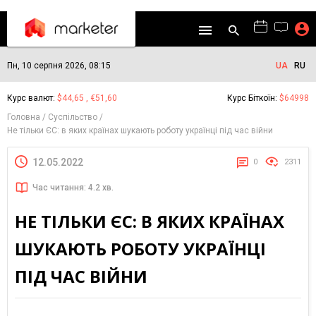
Пн, 10 серпня 2026, 08:15
UA
RU
Курс валют:
$44,65 , €51,60
Курс Біткоїн:
$64998
Головна
Суспільство
Не тільки ЄС: в яких країнах шукають роботу українці під час війни
12.05.2022
0
2311
Час читання: 4.2 хв.
НЕ ТІЛЬКИ ЄС: В ЯКИХ КРАЇНАХ
ШУКАЮТЬ РОБОТУ УКРАЇНЦІ
ПІД ЧАС ВІЙНИ