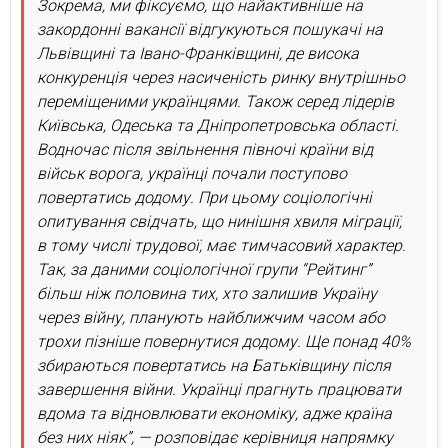
Зокрема, ми фіксуємо, що найактивніше на
закордонні вакансії відгукуються пошукачі на
Львівщині та Івано-Франківщині, де висока
конкуренція через насиченість ринку внутрішньо
переміщеними українцями. Також серед лідерів
Київська, Одеська та Дніпропетровська області.
Водночас після звільнення півночі країни від
військ ворога, українці почали поступово
повертатись додому. При цьому соціологічні
опитування свідчать, що нинішня хвиля міграції,
в тому числі трудової, має тимчасовий характер.
Так, за даними соціологічної групи “Рейтинг”
більш ніж половина тих, хто залишив Україну
через війну, планують найближчим часом або
трохи пізніше повернутися додому. Ще понад 40%
збираються повертатись на Батьківщину після
завершення війни. Українці прагнуть працювати
вдома та відновлювати економіку, адже країна
без них ніяк”, — розповідає керівниця напрямку