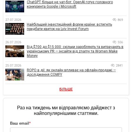
ChatGPT більше не чат-бот: OpenAI готує головного
конкурента Google і Microsoft
27.07.2026
869
Найбільший інвестиційний форум країни: встигніть
придбати квиток на Lviv Invest Forum
26.07.2026
556
Від $700 до $15 000: скільки заробляють та витрачають в
українському PR — інсайти від znamy та Women Make
Money
25.07.2026
2841
ROPO в дії: як онлайн впливає на офлайн-продажі —
дослідження COMFY
БІЛЬШЕ
Раз на тиждень ми відправляємо дайджест з
найпопулярнішими статтями.
Ваш email
*