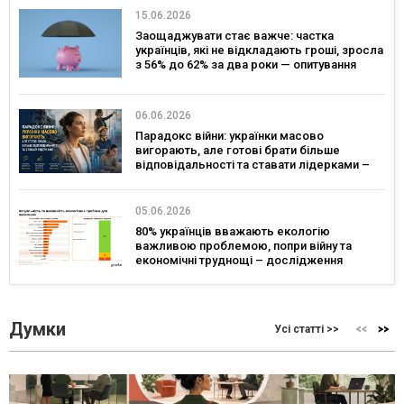
15.06.2026
Заощаджувати стає важче: частка
українців, які не відкладають гроші, зросла
з 56% до 62% за два роки — опитування
06.06.2026
Парадокс війни: українки масово
вигорають, але готові брати більше
відповідальності та ставати лідерками –
дослідження
05.06.2026
80% українців вважають екологію
важливою проблемою, попри війну та
економічні труднощі – дослідження
Думки
Усі статті >>