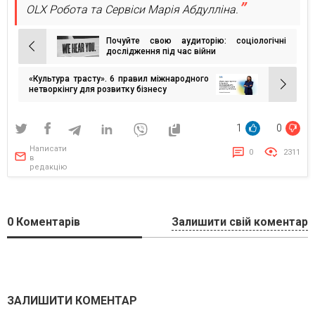
OLX Робота та Сервіси Марія Абдулліна.
Почуйте свою аудиторію: соціологічні
Навігація
дослідження під час війни
записів
«Культура трасту». 6 правил міжнародного
нетворкінгу для розвитку бізнесу
1
0
Написати
0
2311
в
редакцію
0
Коментарів
Залишити свій коментар
ЗАЛИШИТИ КОМЕНТАР