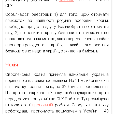
OLX.
Особливості реєстрації: 1) для того, щоб отримати
прихисток за наявності родичів всередині країни,
необхідно ще до в’їзду у Великобританію отримати
візу; 2) потрапити в країну без візи та з можливістю
працевлаштування можна, якщо переселенець знайде
спонсора-резидента країни, який зголоситься
безкоштовно надати українцю житло на 6 місяців.
Чехія
Європейська країна прийняла найбільше українців
порівняно з власним населенням. На 11 мільйонів чехів
на початку травня припадає 320 тисяч переселенців.
Ця країна закриває п’ятірку найпопулярніших країн
серед самих пошукачів на OLX Робота. Тут розміщено
півтори сотні
пропозицій
роботи. Середня плата, яку
роботодавці пропонують пошукачам з України — 40