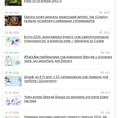
Кейс izi та агенції SHOTS
04.08.2026
4275
Європа знову визнала український ритейл: три «Сільпо»
увійшли до рейтингу найкращих супермаркетів
03.08.2026
3315
Вступ-2026: менеджмент вдруге став найпопулярнішою
спеціальністю, а кількість заяв — рекордна за 5 років
02.08.2026
462
WhatsApp прибиратиме повідомлення брендів з основних
чатів: що зміниться для бізнесу
02.08.2026
607
Штраф до €15 млн: у ЄС запрацювали нові правила для
чатботів і ШІ-контенту
31.07.2026
675
Чому великі бренди більше не змінюють логотипи кожні
три роки
31.07.2026
763
Найкращі рекламні кампанії першого півріччя 2026: які