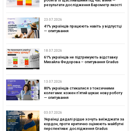
робить їх щасливішими під час війни —
результати дослідження Барометр якості
життя 2026
23.07.2026
41% українців працюють навіть у відпустці
— опитування
18.07.2026
61% українців не підтримують відставку
Михайла Федорова – опитування Gradus
13.07.2026
80% українців стикалися з токсичними
колегами: кожен п’ятий шукає нову роботу
— опитування
03.07.2026
Українці дедалі рідше хочуть виїжджати за
кордон, проте критично оцінюють майбутні
перспективи: дослідження Gradus