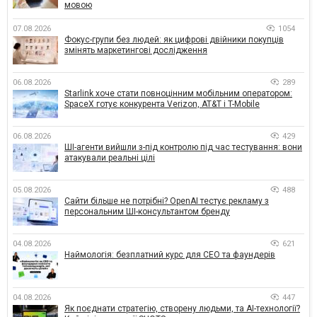
мовою
07.08.2026
1054
Фокус-групи без людей: як цифрові двійники покупців
змінять маркетингові дослідження
06.08.2026
289
Starlink хоче стати повноцінним мобільним оператором:
SpaceX готує конкурента Verizon, AT&T і T-Mobile
06.08.2026
429
ШІ-агенти вийшли з-під контролю під час тестування: вони
атакували реальні цілі
05.08.2026
488
Сайти більше не потрібні? OpenAI тестує рекламу з
персональним ШІ-консультантом бренду
04.08.2026
621
Наймологія: безплатний курс для CEO та фаундерів
04.08.2026
447
Як поєднати стратегію, створену людьми, та AI-технології?