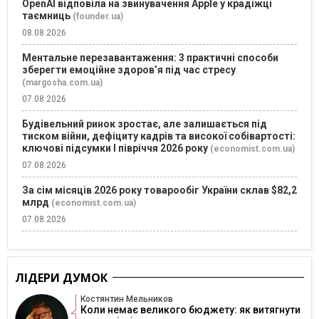
OpenAI відповіла на звинувачення Apple у крадіжці
таємниць
(founder.ua)
08.08.2026
Ментальне перезавантаження: 3 практичні способи
зберегти емоційне здоров’я під час стресу
(margosha.com.ua)
07.08.2026
Будівельний ринок зростає, але залишається під
тиском війни, дефіциту кадрів та високої собівартості:
ключові підсумки І півріччя 2026 року
(economist.com.ua)
07.08.2026
За сім місяців 2026 року товарообіг України склав $82,2
млрд
(economist.com.ua)
07.08.2026
ЛІДЕРИ ДУМОК
Костянтин Мельников
Коли немає великого бюджету: як витягнути