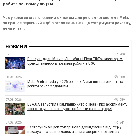
робити рекламодавцям
Чому креатив став ключовим сигналом для рекламної системи Meta,
як працює первинний відбір оголошень і навіщо узгоджувати рекламу,
лендінг та...
НОВИНИ
Вчора
200
Disney віддав Marvel, Star Wars і Pixar TikTok-креаторам:
бренди змінюють правила роботи з UGC
08.08.2026
580
Meta Andromeda у 2026 році: як AI змінив таргетинг і що
робити рекламодавцям
07.08.2026
289
EVA.UA запустила кампанію «Хто б знав» про асортимент,
якого покупці не очікують побачити на платформі
07.08.2026
241
Застосунок чи репетитор: нове дослідження від Preply
показує, що краще допомагає заговорити іноземною