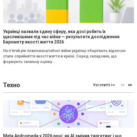
Українці назвали єдину сферу, яка досі робить їх
щасливішими під час війни — результати дослідження
Барометр якості життя 2026
На п’ятий рік повномасштабної війни українці зберігають відносно
стале сприйняття якості життя в країні. Серед складових, що
формують загальну оцінку...
Техно
Усі статті >>
Meta Andromeda у 2026 році: як AI змінив таргетинг і що