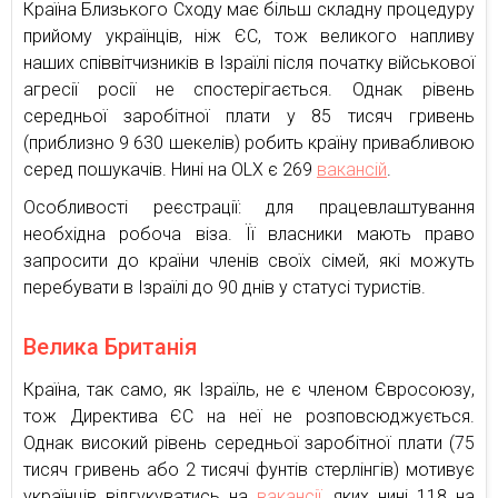
Країна Близького Сходу має більш складну процедуру
прийому українців, ніж ЄС, тож великого напливу
наших співвітчизників в Ізраїлі після початку військової
агресії росії не спостерігається. Однак рівень
середньої заробітної плати у 85 тисяч гривень
(приблизно 9 630 шекелів) робить країну привабливою
серед пошукачів. Нині на OLX є 269
вакансій
.
Особливості реєстрації: для працевлаштування
необхідна робоча віза. Її власники мають право
запросити до країни членів своїх сімей, які можуть
перебувати в Ізраїлі до 90 днів у статусі туристів.
Велика Британія
Країна, так само, як Ізраїль, не є членом Євросоюзу,
тож Директива ЄС на неї не розповсюджується.
Однак високий рівень середньої заробітної плати (75
тисяч гривень або 2 тисячі фунтів стерлінгів) мотивує
українців відгукуватись на
вакансії
, яких нині 118 на