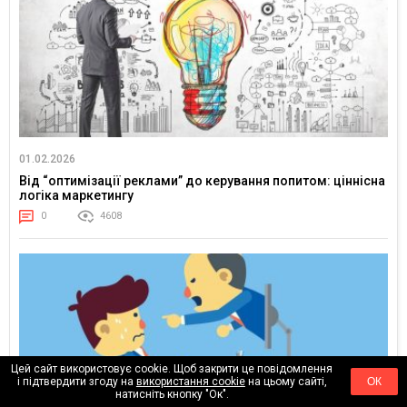
01.02.2026
Від “оптимізації реклами” до керування попитом: ціннісна
логіка маркетингу
0
4608
Цей сайт використовує cookie. Щоб закрити це повідомлення
і підтвердити згоду на
використання cookie
на цьому сайті,
ОК
натисніть кнопку "Ок".