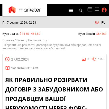
Пт, 7 серпня 2026, 02:23
UA
RU
Курс валют:
$44,65 , €51,50
Курс Біткоїн:
$64369
Головна
Бізнес
Нерухомість
Як правильно розірвати договір з забудовником або продавцем вашої
нерухомості через форс-мажорні обставини?
27.02.2024
0
1766
Час читання: 1.4 хв.
ЯК ПРАВИЛЬНО РОЗІРВАТИ
ДОГОВІР З ЗАБУДОВНИКОМ АБО
ПРОДАВЦЕМ ВАШОЇ
НЕРУХОМОСТІ ЧЕРЕЗ ФОРС-