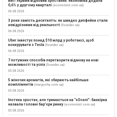
ВВП України відновив зростання: економіка додала
0,6% у другому кварталі
(economist.com.ua)
06.08.2026
3 роки замість десятиліть: як швидко дипфейки стали
невідрізними від реальності
(founder.ua)
06.08.2026
Uber інвестує понад $10 млрд у роботаксі, щоб
конкурувати з Tesla
(founder.ua)
06.08.2026
7 потужних способів перетворити відмову на нові
можливості та успіх
(founder.ua)
05.08.2026
5 жіночих ароматів, які збирають найбільше
компліментів
(margosha.com.ua)
05.08.2026
Іпотека зростає, але тримається на “єОселі”: банкірка
назвала головні бар’єри ринку
(economist.com.ua)
05.08.2026