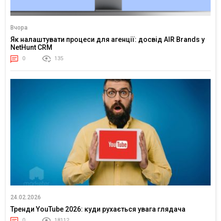
Вчора
Як налаштувати процеси для агенції: досвід AIR Brands у
NetHunt CRM
0
135
24.02.2026
Тренди YouTube 2026: куди рухається увага глядача
0
18112