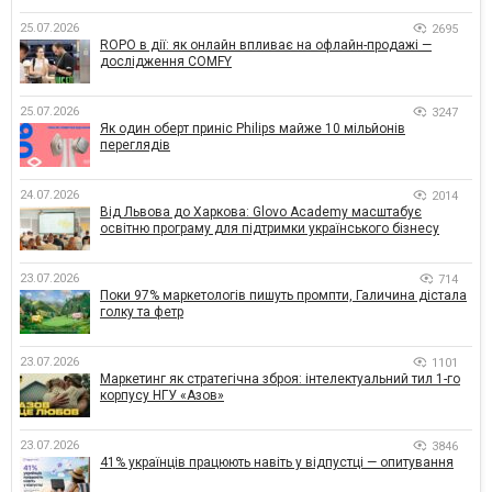
25.07.2026
2695
ROPO в дії: як онлайн впливає на офлайн-продажі —
дослідження COMFY
25.07.2026
3247
Як один оберт приніс Philips майже 10 мільйонів
переглядів
24.07.2026
2014
Від Львова до Харкова: Glovo Academy масштабує
освітню програму для підтримки українського бізнесу
23.07.2026
714
Поки 97% маркетологів пишуть промпти, Галичина дістала
голку та фетр
23.07.2026
1101
Маркетинг як стратегічна зброя: інтелектуальний тил 1-го
корпусу НГУ «Азов»
23.07.2026
3846
41% українців працюють навіть у відпустці — опитування