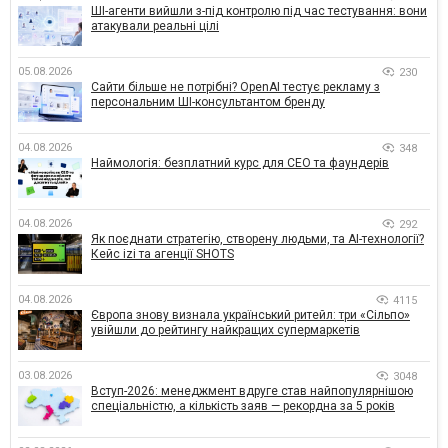
ШІ-агенти вийшли з-під контролю під час тестування: вони
атакували реальні цілі
05.08.2026
230
Сайти більше не потрібні? OpenAI тестує рекламу з
персональним ШІ-консультантом бренду
04.08.2026
348
Наймологія: безплатний курс для CEO та фаундерів
04.08.2026
292
Як поєднати стратегію, створену людьми, та AI-технології?
Кейс izi та агенції SHOTS
04.08.2026
4115
Європа знову визнала український ритейл: три «Сільпо»
увійшли до рейтингу найкращих супермаркетів
03.08.2026
3048
Вступ-2026: менеджмент вдруге став найпопулярнішою
спеціальністю, а кількість заяв — рекордна за 5 років