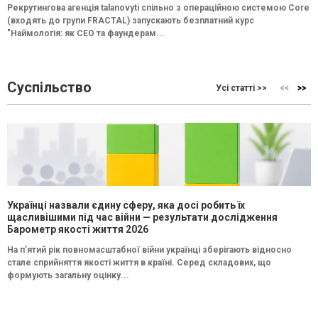
Рекрутингова агенція talanovyti спільно з операційною системою Core
(входять до групи FRACTAL) запускають безплатний курс
"Наймологія: як СEO та фаундерам...
Суспільство
Усі статті >>
Українці назвали єдину сферу, яка досі робить їх
щасливішими під час війни — результати дослідження
Барометр якості життя 2026
На п’ятий рік повномасштабної війни українці зберігають відносно
стале сприйняття якості життя в країні. Серед складових, що
формують загальну оцінку...