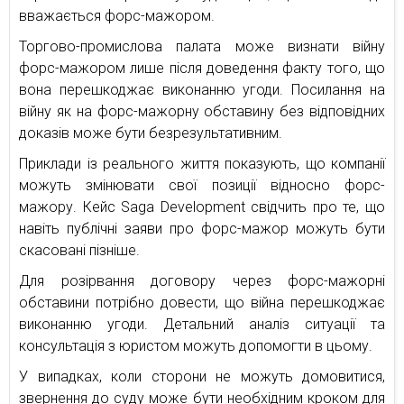
вважається форс-мажором.
Торгово-промислова палата може визнати війну
форс-мажором лише після доведення факту того, що
вона перешкоджає виконанню угоди. Посилання на
війну як на форс-мажорну обставину без відповідних
доказів може бути безрезультативним.
Приклади із реального життя показують, що компанії
можуть змінювати свої позиції відносно форс-
мажору. Кейс Saga Development свідчить про те, що
навіть публічні заяви про форс-мажор можуть бути
скасовані пізніше.
Для розірвання договору через форс-мажорні
обставини потрібно довести, що війна перешкоджає
виконанню угоди. Детальний аналіз ситуації та
консультація з юристом можуть допомогти в цьому.
У випадках, коли сторони не можуть домовитися,
звернення до суду може бути необхідним кроком для