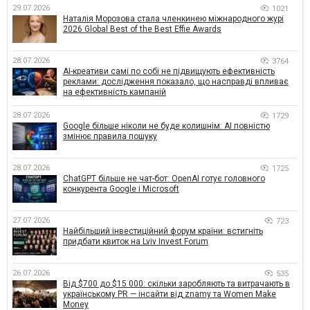
29.07.2026
1021
Наталія Морозова стала членкинею міжнародного журі
2026 Global Best of the Best Effie Awards
28.07.2026
3764
AI-креативи самі по собі не підвищують ефективність
реклами: дослідження показало, що насправді впливає
на ефективність кампаній
28.07.2026
1729
Google більше ніколи не буде колишнім: AI повністю
змінює правила пошуку
28.07.2026
1725
ChatGPT більше не чат-бот: OpenAI готує головного
конкурента Google і Microsoft
27.07.2026
723
Найбільший інвестиційний форум країни: встигніть
придбати квиток на Lviv Invest Forum
26.07.2026
535
Від $700 до $15 000: скільки заробляють та витрачають в
українському PR — інсайти від znamy та Women Make
Money