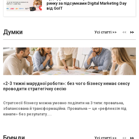
ринку за підсумками Digital Marketing Day
від GoIT
Думки
Усі статті >>
«2-3 тижні марудної роботи»: без чого бізнесу немає сенсу
проводити стратегічну сесію
Стратсесії бізнесу можна умовно поділити на 3 типи: провальна,
збалансована й трансформаційна. Провальна — це «рефлексія під
канапе» без результату....
Бренди
Усі статті >>