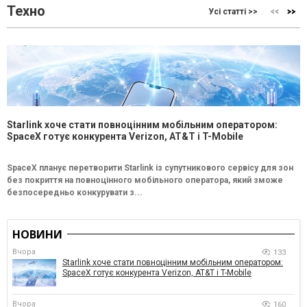
Техно
Усі статті >>
Starlink хоче стати повноцінним мобільним оператором:
SpaceX готує конкурента Verizon, AT&T і T-Mobile
SpaceX планує перетворити Starlink із супутникового сервісу для зон
без покриття на повноцінного мобільного оператора, який зможе
безпосередньо конкурувати з...
НОВИНИ
Вчора
133
Starlink хоче стати повноцінним мобільним оператором:
SpaceX готує конкурента Verizon, AT&T і T-Mobile
Вчора
160