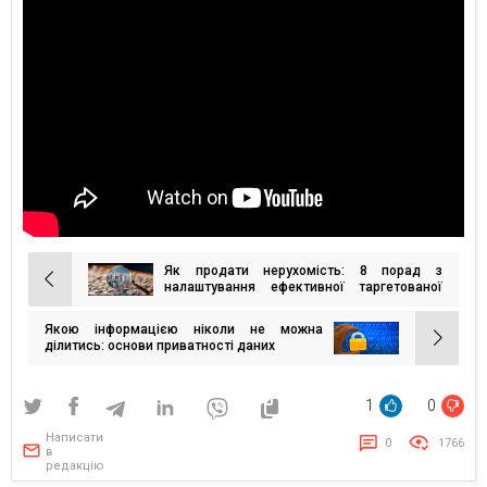
Як продати нерухомість: 8 порад з
Навігація
налаштування ефективної таргетованої
реклами
записів
Якою інформацією ніколи не можна
ділитись: основи приватності даних
1
0
Написати
0
1766
в
редакцію