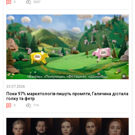
0
3247
23.07.2026
Поки 97% маркетологів пишуть промпти, Галичина дістала
голку та фетр
0
714