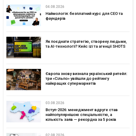
04.08.2026
Наймологія: безплатний курс для CEO та
фаундерів
Як поєднати стратегію, створену людьми,
та AI-технології? Кейс izi та агенції SHOTS
Європа знову визнала український ритейл:
три «Сільпо» увійшли до рейтингу
найкращих супермаркетів
03.08.2026
Вступ-2026: менеджмент вдруге став
найпопулярнішою спеціальністю, а
кількість заяв — рекордна за 5 років
02.08.2026