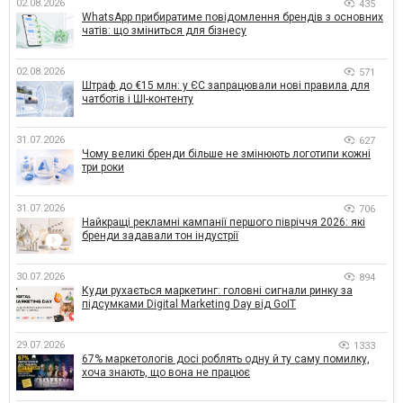
02.08.2026
435
WhatsApp прибиратиме повідомлення брендів з основних
чатів: що зміниться для бізнесу
02.08.2026
571
Штраф до €15 млн: у ЄС запрацювали нові правила для
чатботів і ШІ-контенту
31.07.2026
627
Чому великі бренди більше не змінюють логотипи кожні
три роки
31.07.2026
706
Найкращі рекламні кампанії першого півріччя 2026: які
бренди задавали тон індустрії
30.07.2026
894
Куди рухається маркетинг: головні сигнали ринку за
підсумками Digital Marketing Day від GoIT
29.07.2026
1333
67% маркетологів досі роблять одну й ту саму помилку,
хоча знають, що вона не працює