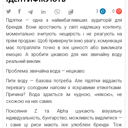
3
0
Підлітки — одна з найвибагливіших аудиторій для
брендів. Вони зростають у світі надлишку контенту,
моментально зчитують нещирість і не реагують на
прямі продажі. Щоб привернути їхню увагу, комунікація
має потрапляти точно в їхні цінності або викликати
емоцію. А зробити цікавою для них звичайну воду
реальний виклик.
Проблема: звичайна вода — нецікаво.
Пити воду — базова потреба. Але підлітки віддають
перевагу солодким напоям з яскравими етикетками.
Причина? Вода здається їм нудною, «ніякою», не
схожою на них самих.
Покоління Z та Alpha шукають візуальну
індивідуальність, бунтарство, можливість виділитися —
і саме ці риси мають їхні улюблені бренди. Тож