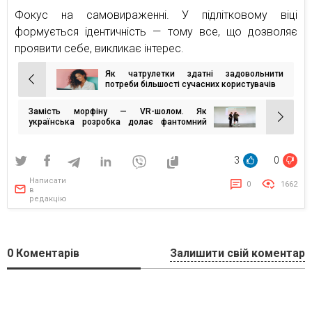
Фокус на самовираженні. У підлітковому віці
формується ідентичність — тому все, що дозволяє
проявити себе, викликає інтерес.
Як чатрулетки здатні задовольнити
Навігація
потреби більшості сучасних користувачів
записів
Замість морфіну — VR-шолом. Як
українська розробка долає фантомний
біль після ампутацій
3
0
Написати
0
1662
в
редакцію
0
Коментарів
Залишити свій коментар