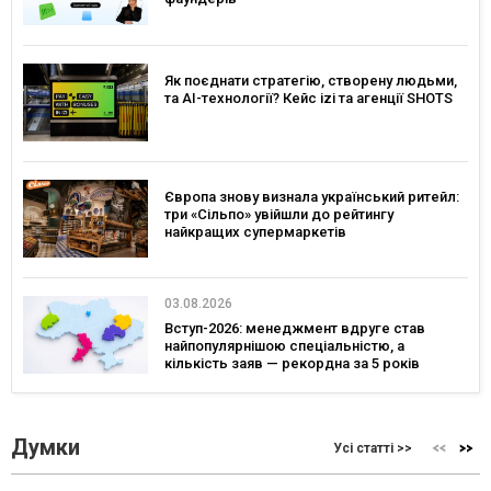
Як поєднати стратегію, створену людьми,
та AI-технології? Кейс izi та агенції SHOTS
Європа знову визнала український ритейл:
три «Сільпо» увійшли до рейтингу
найкращих супермаркетів
03.08.2026
Вступ-2026: менеджмент вдруге став
найпопулярнішою спеціальністю, а
кількість заяв — рекордна за 5 років
Думки
Усі статті >>