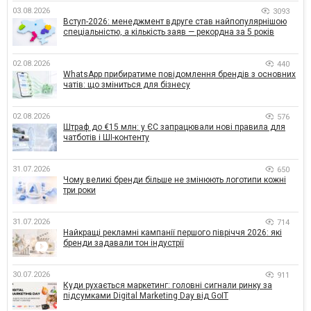
03.08.2026
3093
Вступ-2026: менеджмент вдруге став найпопулярнішою
спеціальністю, а кількість заяв — рекордна за 5 років
02.08.2026
440
WhatsApp прибиратиме повідомлення брендів з основних
чатів: що зміниться для бізнесу
02.08.2026
576
Штраф до €15 млн: у ЄС запрацювали нові правила для
чатботів і ШІ-контенту
31.07.2026
650
Чому великі бренди більше не змінюють логотипи кожні
три роки
31.07.2026
714
Найкращі рекламні кампанії першого півріччя 2026: які
бренди задавали тон індустрії
30.07.2026
911
Куди рухається маркетинг: головні сигнали ринку за
підсумками Digital Marketing Day від GoIT