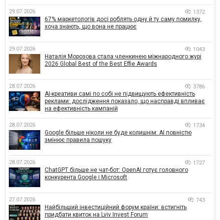
29.07.2026
1372
67% маркетологів досі роблять одну й ту саму помилку,
хоча знають, що вона не працює
29.07.2026
1043
Наталія Морозова стала членкинею міжнародного журі
2026 Global Best of the Best Effie Awards
28.07.2026
3786
AI-креативи самі по собі не підвищують ефективність
реклами: дослідження показало, що насправді впливає
на ефективність кампаній
28.07.2026
1734
Google більше ніколи не буде колишнім: AI повністю
змінює правила пошуку
28.07.2026
1727
ChatGPT більше не чат-бот: OpenAI готує головного
конкурента Google і Microsoft
27.07.2026
743
Найбільший інвестиційний форум країни: встигніть
придбати квиток на Lviv Invest Forum