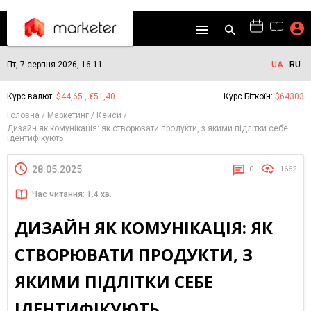
Пт, 7 серпня 2026, 16:11
UA
RU
Курс валют:
$44,65 , €51,40
Курс Біткоїн:
$64303
Головна
Маркетинг
Кейси
Дизайн як комунікація: як створювати продукти, з якими підлітки себе
ідентифікують
28.05.2025
0
1662
Час читання: 1.4 хв.
ДИЗАЙН ЯК КОМУНІКАЦІЯ: ЯК
СТВОРЮВАТИ ПРОДУКТИ, З
ЯКИМИ ПІДЛІТКИ СЕБЕ
ІДЕНТИФІКУЮТЬ