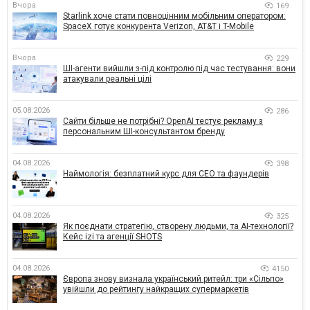
Вчора
169
Starlink хоче стати повноцінним мобільним оператором:
SpaceX готує конкурента Verizon, AT&T і T-Mobile
Вчора
229
ШІ-агенти вийшли з-під контролю під час тестування: вони
атакували реальні цілі
05.08.2026
286
Сайти більше не потрібні? OpenAI тестує рекламу з
персональним ШІ-консультантом бренду
04.08.2026
398
Наймологія: безплатний курс для CEO та фаундерів
04.08.2026
325
Як поєднати стратегію, створену людьми, та AI-технології?
Кейс izi та агенції SHOTS
04.08.2026
4150
Європа знову визнала український ритейл: три «Сільпо»
увійшли до рейтингу найкращих супермаркетів