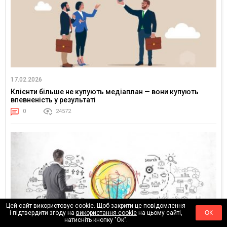
17.02.2026
Клієнти більше не купують медіаплан — вони купують
впевненість у результаті
0
24572
Цей сайт використовує cookie. Щоб закрити це повідомлення
і підтвердити згоду на
використання cookie
на цьому сайті,
ОК
натисніть кнопку "Ок".