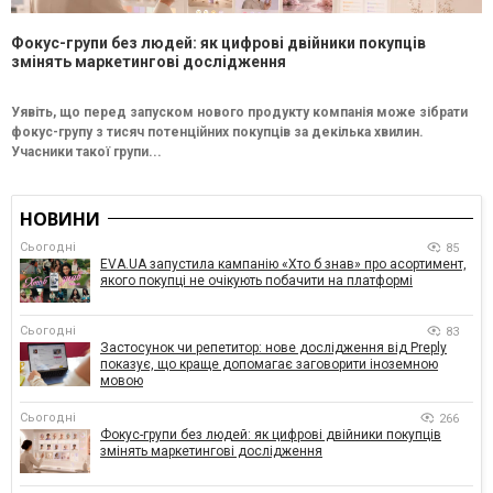
Фокус-групи без людей: як цифрові двійники покупців
змінять маркетингові дослідження
Уявіть, що перед запуском нового продукту компанія може зібрати
фокус-групу з тисяч потенційних покупців за декілька хвилин.
Учасники такої групи...
НОВИНИ
Сьогодні
85
EVA.UA запустила кампанію «Хто б знав» про асортимент,
якого покупці не очікують побачити на платформі
Сьогодні
83
Застосунок чи репетитор: нове дослідження від Preply
показує, що краще допомагає заговорити іноземною
мовою
Сьогодні
266
Фокус-групи без людей: як цифрові двійники покупців
змінять маркетингові дослідження