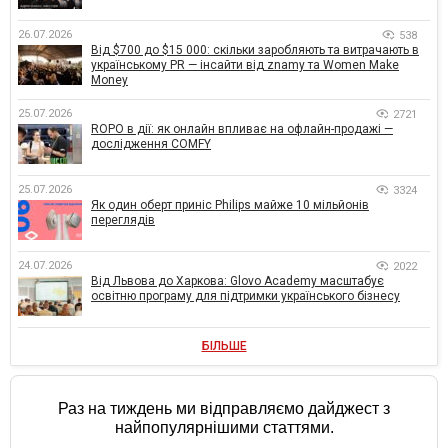
26.07.2026
538
Від $700 до $15 000: скільки заробляють та витрачають в
українському PR — інсайти від znamy та Women Make
Money
25.07.2026
2721
ROPO в дії: як онлайн впливає на офлайн-продажі —
дослідження COMFY
25.07.2026
3324
Як один оберт приніс Philips майже 10 мільйонів
переглядів
24.07.2026
2022
Від Львова до Харкова: Glovo Academy масштабує
освітню програму для підтримки українського бізнесу
БІЛЬШЕ
Раз на тиждень ми відправляємо дайджест з
найпопулярнішими статтями.