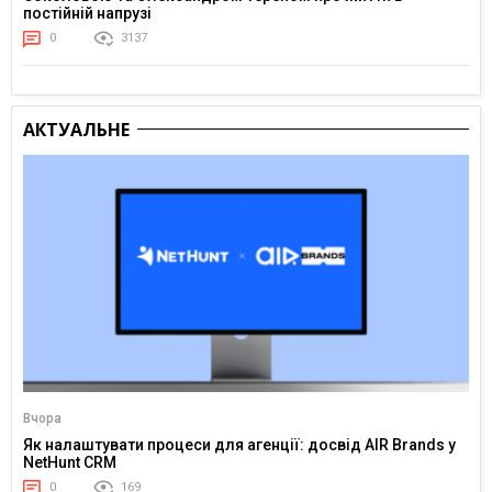
постійній напрузі
0
3137
АКТУАЛЬНЕ
Вчора
Як налаштувати процеси для агенції: досвід AIR Brands у
NetHunt CRM
0
169