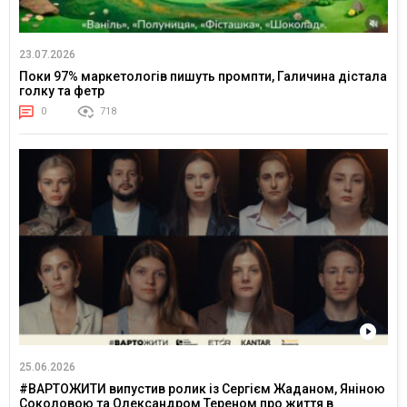
23.07.2026
Поки 97% маркетологів пишуть промпти, Галичина дістала
голку та фетр
0
718
25.06.2026
#ВАРТОЖИТИ випустив ролик із Сергієм Жаданом, Яніною
Соколовою та Олександром Тереном про життя в