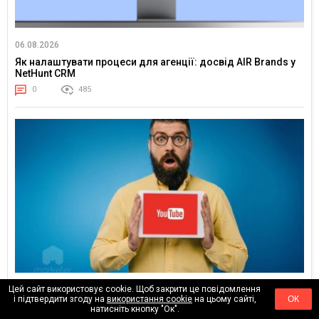
06.08.2026
Як налаштувати процеси для агенції: досвід AIR Brands у
NetHunt CRM
0
485
Цей сайт використовує cookie. Щоб закрити це повідомлення
24.02.2026
і підтвердити згоду на
використання cookie
на цьому сайті,
ОК
Тренди YouTube 2026: куди рухається увага глядача
натисніть кнопку "Ок".