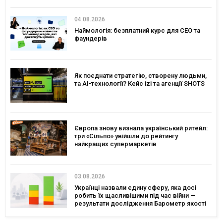
04.08.2026
Наймологія: безплатний курс для CEO та
фаундерів
Як поєднати стратегію, створену людьми,
та AI-технології? Кейс izi та агенції SHOTS
Європа знову визнала український ритейл:
три «Сільпо» увійшли до рейтингу
найкращих супермаркетів
03.08.2026
Українці назвали єдину сферу, яка досі
робить їх щасливішими під час війни —
результати дослідження Барометр якості
життя 2026