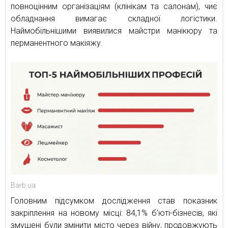
повноцінним організаціям (клінікам та салонам), чиє
обладнання вимагає складної логістики.
Наймобільнішими виявилися майстри манікюру та
перманентного макіяжу.
Barb.ua
Головним підсумком дослідження став показник
закріплення на новому місці: 84,1% б’юті-бізнесів, які
змушені були змінити місто через війну, продовжують