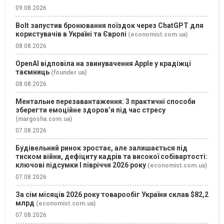
09.08.2026
Bolt запустив бронювання поїздок через ChatGPT для
користувачів в Україні та Європі
(economist.com.ua)
08.08.2026
OpenAI відповіла на звинувачення Apple у крадіжці
таємниць
(founder.ua)
08.08.2026
Ментальне перезавантаження: 3 практичні способи
зберегти емоційне здоров’я під час стресу
(margosha.com.ua)
07.08.2026
Будівельний ринок зростає, але залишається під
тиском війни, дефіциту кадрів та високої собівартості:
ключові підсумки І півріччя 2026 року
(economist.com.ua)
07.08.2026
За сім місяців 2026 року товарообіг України склав $82,2
млрд
(economist.com.ua)
07.08.2026