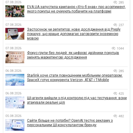
07.08.2026
285
EVA.UA запустила кампанію «Хто б знав» про асортимент,
якого покупці не очікують побачити на платформі
07.08.2026
237
Застосунок чи репетитор: нове дослідження від Preply
показує, що краще допомагає заговорити іноземною
мовою
07.08.2026
1044
Фокус-групи без людей: як цифрові двійники покупців
змінять маркетингові дослідження
06.08.2026
285
Starlink хоче стати повноцінним мобільним оператором:
SpaceX готує конкурента Verizon, AT&T і T-Mobile
06.08.2026
425
ШІ-агенти вийшли з-під контролю під час тестування: вони
атакували реальні цілі
05.08.2026
482
Сайти більше не потрібні? OpenAI тестує рекламу з
персональним ШІ-консультантом бренду