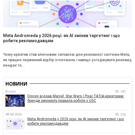
Meta Andromeda у 2026 році: як AI змінив таргетинг і що
робити рекламодавцям
Чому креатив став ключовим сигналом для рекламної системи Meta,
як працює первинний відбір оголошень і навіщо узгоджувати рекламу,
лендінг та...
НОВИНИ
Вчора
187
Disney віддав Marvel, Star Wars і Pixar TikTok-креаторам:
бренди змінюють правила роботи з UGC
08.08.2026
526
Meta Andromeda у 2026 році: як AI змінив таргетинг і що
робити рекламодавцям