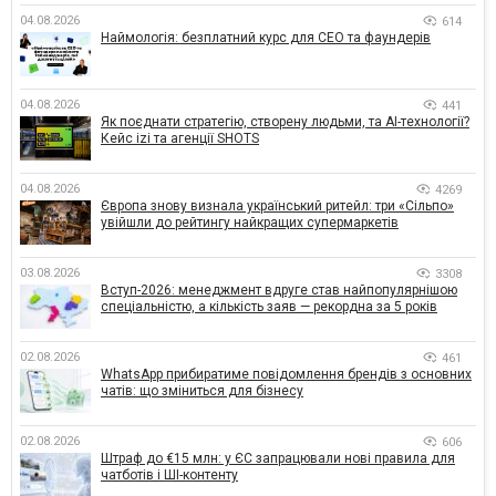
04.08.2026
614
Наймологія: безплатний курс для CEO та фаундерів
04.08.2026
441
Як поєднати стратегію, створену людьми, та AI-технології?
Кейс izi та агенції SHOTS
04.08.2026
4269
Європа знову визнала український ритейл: три «Сільпо»
увійшли до рейтингу найкращих супермаркетів
03.08.2026
3308
Вступ-2026: менеджмент вдруге став найпопулярнішою
спеціальністю, а кількість заяв — рекордна за 5 років
02.08.2026
461
WhatsApp прибиратиме повідомлення брендів з основних
чатів: що зміниться для бізнесу
02.08.2026
606
Штраф до €15 млн: у ЄС запрацювали нові правила для
чатботів і ШІ-контенту