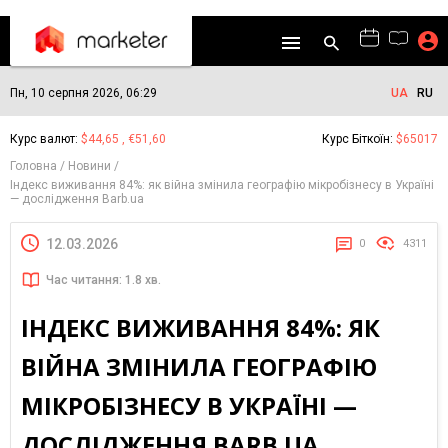
Пн, 10 серпня 2026, 06:29
UA
RU
Курс валют:
$44,65 , €51,60
Курс Біткоїн:
$65017
Головна
Новини
Індекс виживання 84%: як війна змінила географію мікробізнесу в Україні
— дослідження Barb.ua
12.03.2026
0
4311
Час читання: 1.8 хв.
ІНДЕКС ВИЖИВАННЯ 84%: ЯК
ВІЙНА ЗМІНИЛА ГЕОГРАФІЮ
МІКРОБІЗНЕСУ В УКРАЇНІ —
ДОСЛІДЖЕННЯ BARB.UA