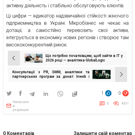
активну діяльність і стабільно обслуговують клієнтів.
Ці цифри — індикатор надзвичайної стійкості жіночого
підприємництва в Україні. Мікробізнес не чекає на
дотації, а самостійно перевозить свої активи,
інтегрується в економіку нових регіонів і створює там
висококонкурентний ринок.
Що потрібно початківцям, щоб зайти в ІТ у
Навігація
2026 році — аналітика GlobalLogic
записів
Консультації з PR, SMM, аналітики та
партнерських програм за донат: Inweb і
VETERANKA запускають благодійну
ініціативу
1
0
Написати
0
4311
в
редакцію
0
Коментарів
Залишити свій коментар