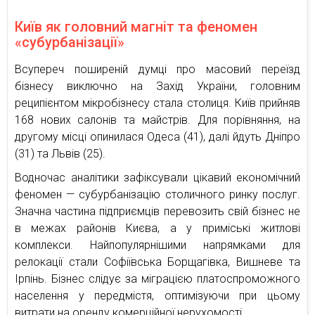
Київ як головний магніт та феномен
«субурбанізації»
Всупереч поширеній думці про масовий переїзд
бізнесу виключно на Захід України, головним
реципієнтом мікробізнесу стала столиця. Київ прийняв
168 нових салонів та майстрів. Для порівняння, на
другому місці опинилася Одеса (41), далі йдуть Дніпро
(31) та Львів (25).
Водночас аналітики зафіксували цікавий економічний
феномен — субурбанізацію столичного ринку послуг.
Значна частина підприємців перевозить свій бізнес не
в межах районів Києва, а у приміські житлові
комплекси. Найпопулярнішими напрямками для
релокації стали Софіївська Борщагівка, Вишневе та
Ірпінь. Бізнес слідує за міграцією платоспроможного
населення у передмістя, оптимізуючи при цьому
витрати на оренду комерційної нерухомості.