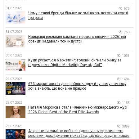
31.07.2026
675
Чому великі бренди більше не змінюють логотипи кожні
три роки
31.07.2026
763
Найкращі рекламні кампанії першого півріччя 2026: які
бренди задавали тон індустрії
30.07.2026
1031
Куди рухається маркетинг: головні сигнали ринку за
підсумками Digital Marketing Day від GoIT
29.07.2026
1484
67% маркетологів досі роблять одну й ту саму помилку,
хоча знають, що вона не працює
29.07.2026
1155
Наталія Морозова стала членкинею міжнародного журі
2026 Global Best of the Best Effie Awards
28.07.2026
3899
AI-креативи самі по собі не підвищують ефективність
реклами: дослідження показало, що насправді впливає