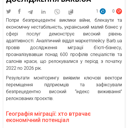
1
0
Попри безпрецедентні виклики війни, блекаути та
економічну нестабільність, український малий бізнес у
сфері послуг демонструє високий рівень
адаптивності. Аналітичний відділ маркетплейсу Barb.ua
провів дослідження міграції б’юті-бізнесу,
проаналізувавши понад 600 профілів спеціалістів та
салонів краси, що релокувалися у період з початку
2022 по 2026 рік.
Результати моніторингу виявили ключові вектори
переміщення підприємців та зафіксували
безпрецедентно високий “індекс виживання”
релокованих проєктів.
Географія міграції: хто втрачає
економічний потенціал