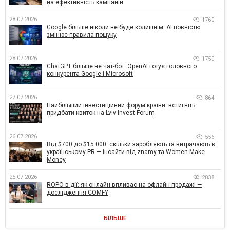
на ефективність кампаній
28.07.2026
1760
Google більше ніколи не буде колишнім: AI повністю
змінює правила пошуку
28.07.2026
1750
ChatGPT більше не чат-бот: OpenAI готує головного
конкурента Google і Microsoft
27.07.2026
864
Найбільший інвестиційний форум країни: встигніть
придбати квиток на Lviv Invest Forum
26.07.2026
556
Від $700 до $15 000: скільки заробляють та витрачають в
українському PR — інсайти від znamy та Women Make
Money
25.07.2026
2838
ROPO в дії: як онлайн впливає на офлайн-продажі —
дослідження COMFY
БІЛЬШЕ