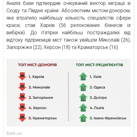
Аналіз бази підтвердив очікуваний вектор міграції зі
Сходу та Півдня країни. Абсолютним містом-донором,
яке втратило найбільшу кількість спеціалістів сфери
краси, став Харків (56 релокованих бізнесів із
вибірки). До п’ятірки найбільш постраждалих від
відтоку підприємців міст також увійшли Миколаїв (26),
Запоріжжя (22), Херсон (18) та Краматорськ (16).
Barb.ua