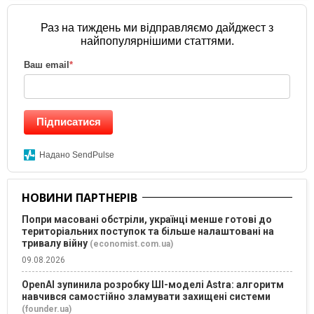
Раз на тиждень ми відправляємо дайджест з
найпопулярнішими статтями.
Ваш email
*
Підписатися
Надано SendPulse
НОВИНИ ПАРТНЕРІВ
Попри масовані обстріли, українці менше готові до
територіальних поступок та більше налаштовані на
тривалу війну
(economist.com.ua)
09.08.2026
OpenAI зупинила розробку ШІ-моделі Astra: алгоритм
навчився самостійно зламувати захищені системи
(founder.ua)