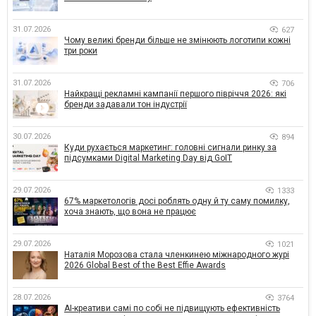
31.07.2026
627
Чому великі бренди більше не змінюють логотипи кожні
три роки
31.07.2026
706
Найкращі рекламні кампанії першого півріччя 2026: які
бренди задавали тон індустрії
30.07.2026
894
Куди рухається маркетинг: головні сигнали ринку за
підсумками Digital Marketing Day від GoIT
29.07.2026
1333
67% маркетологів досі роблять одну й ту саму помилку,
хоча знають, що вона не працює
29.07.2026
1021
Наталія Морозова стала членкинею міжнародного журі
2026 Global Best of the Best Effie Awards
28.07.2026
3764
AI-креативи самі по собі не підвищують ефективність