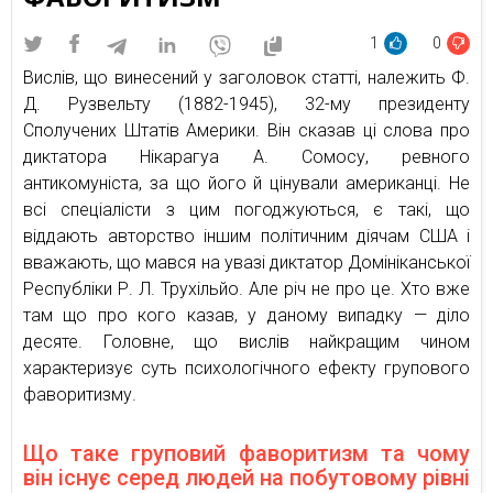
1
0
Вислів, що винесений у заголовок статті, належить Ф.
Д. Рузвельту (1882-1945), 32-му президенту
Сполучених Штатів Америки. Він сказав ці слова про
диктатора Нікарагуа А. Сомосу, ревного
антикомуніста, за що його й цінували американці. Не
всі спеціалісти з цим погоджуються, є такі, що
віддають авторство іншим політичним діячам США і
вважають, що мався на увазі диктатор Домініканської
Республіки Р. Л. Трухільйо. Але річ не про це. Хто вже
там що про кого казав, у даному випадку — діло
десяте. Головне, що вислів найкращим чином
характеризує суть психологічного ефекту групового
фаворитизму.
Що таке груповий фаворитизм та чому
він існує серед людей на побутовому рівні