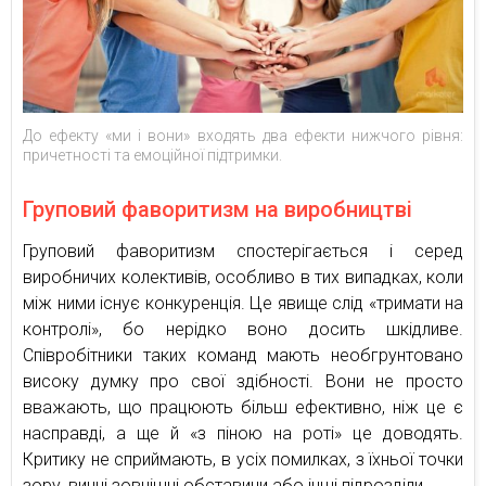
До ефекту «ми і вони» входять два ефекти нижчого рівня:
причетності та емоційної підтримки.
Груповий фаворитизм на виробництві
Груповий фаворитизм спостерігається і серед
виробничих колективів, особливо в тих випадках, коли
між ними існує конкуренція. Це явище слід «тримати на
контролі», бо нерідко воно досить шкідливе.
Співробітники таких команд мають необгрунтовано
високу думку про свої здібності. Вони не просто
вважають, що працюють більш ефективно, ніж це є
насправді, а ще й «з піною на роті» це доводять.
Критику не сприймають, в усіх помилках, з їхньої точки
зору, винні зовнішні обставини або інші підрозділи.