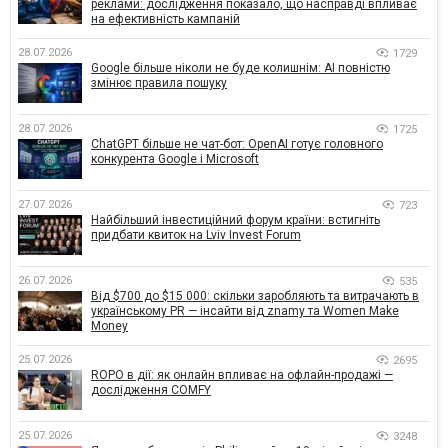
реклами: дослідження показало, що насправді впливає
на ефективність кампаній
28.07.2026
1729
Google більше ніколи не буде колишнім: AI повністю
змінює правила пошуку
28.07.2026
1725
ChatGPT більше не чат-бот: OpenAI готує головного
конкурента Google і Microsoft
27.07.2026
723
Найбільший інвестиційний форум країни: встигніть
придбати квиток на Lviv Invest Forum
26.07.2026
535
Від $700 до $15 000: скільки заробляють та витрачають в
українському PR — інсайти від znamy та Women Make
Money
25.07.2026
2695
ROPO в дії: як онлайн впливає на офлайн-продажі —
дослідження COMFY
25.07.2026
3248