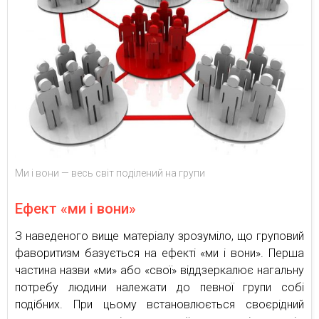
Ми і вони — весь світ поділений на групи
Ефект «ми і вони»
З наведеного вище матеріалу зрозуміло, що груповий
фаворитизм базується на ефекті «ми і вони». Перша
частина назви «ми» або «свої» віддзеркалює нагальну
потребу людини належати до певної групи собі
подібних. При цьому встановлюється своєрідний