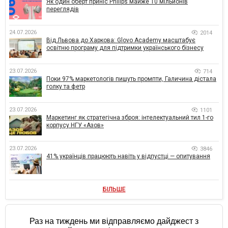
Як один оберт приніс Philips майже 10 мільйонів
переглядів
24.07.2026
2014
Від Львова до Харкова: Glovo Academy масштабує
освітню програму для підтримки українського бізнесу
23.07.2026
714
Поки 97% маркетологів пишуть промпти, Галичина дістала
голку та фетр
23.07.2026
1101
Маркетинг як стратегічна зброя: інтелектуальний тил 1-го
корпусу НГУ «Азов»
23.07.2026
3846
41% українців працюють навіть у відпустці — опитування
БІЛЬШЕ
Раз на тиждень ми відправляємо дайджест з