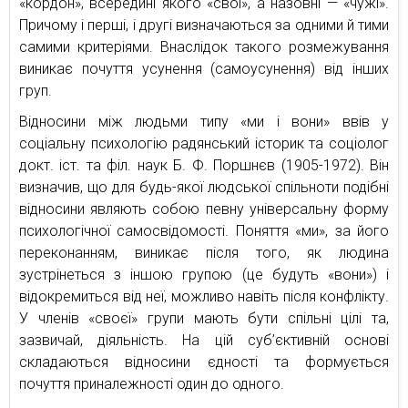
«кордон», всередині якого «свої», а назовні — «чужі».
Причому і перші, і другі визначаються за одними й тими
самими критеріями. Внаслідок такого розмежування
виникає почуття усунення (самоусунення) від інших
груп.
Відносини між людьми типу «ми і вони» ввів у
соціальну психологію радянський історик та соціолог
докт. іст. та філ. наук Б. Ф. Поршнєв (1905-1972). Він
визначив, що для будь-якої людської спільноти подібні
відносини являють собою певну універсальну форму
психологічної самосвідомості. Поняття «ми», за його
переконанням, виникає після того, як людина
зустрінеться з іншою групою (це будуть «вони») і
відокремиться від неї, можливо навіть після конфлікту.
У членів «своєї» групи мають бути спільні цілі та,
зазвичай, діяльність. На цій суб’єктивній основі
складаються відносини єдності та формується
почуття приналежності один до одного.