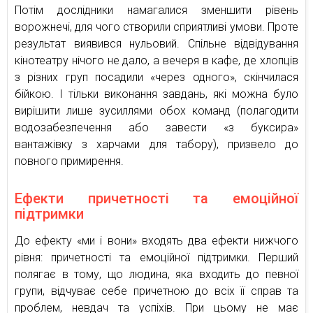
Потім дослідники намагалися зменшити рівень
ворожнечі, для чого створили сприятливі умови. Проте
результат виявився нульовий. Спільне відвідування
кінотеатру нічого не дало, а вечеря в кафе, де хлопців
з різних груп посадили «через одного», скінчилася
бійкою. І тільки виконання завдань, які можна було
вирішити лише зусиллями обох команд (полагодити
водозабезпечення або завести «з буксира»
вантажівку з харчами для табору), призвело до
повного примирення.
Ефекти причетності та емоційної
підтримки
До ефекту «ми і вони» входять два ефекти нижчого
рівня: причетності та емоційної підтримки. Перший
полягає в тому, що людина, яка входить до певної
групи, відчуває себе причетною до всіх її справ та
проблем, невдач та успіхів. При цьому не має