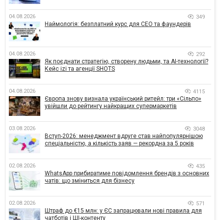
04.08.2026
349
Наймологія: безплатний курс для CEO та фаундерів
04.08.2026
292
Як поєднати стратегію, створену людьми, та AI-технології?
Кейс izi та агенції SHOTS
04.08.2026
4115
Європа знову визнала український ритейл: три «Сільпо»
увійшли до рейтингу найкращих супермаркетів
03.08.2026
3048
Вступ-2026: менеджмент вдруге став найпопулярнішою
спеціальністю, а кількість заяв — рекордна за 5 років
02.08.2026
435
WhatsApp прибиратиме повідомлення брендів з основних
чатів: що зміниться для бізнесу
02.08.2026
571
Штраф до €15 млн: у ЄС запрацювали нові правила для
чатботів і ШІ-контенту