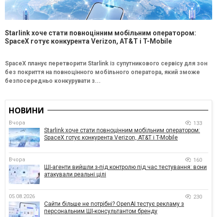
Starlink хоче стати повноцінним мобільним оператором:
SpaceX готує конкурента Verizon, AT&T і T-Mobile
SpaceX планує перетворити Starlink із супутникового сервісу для зон
без покриття на повноцінного мобільного оператора, який зможе
безпосередньо конкурувати з...
НОВИНИ
Вчора
133
Starlink хоче стати повноцінним мобільним оператором:
SpaceX готує конкурента Verizon, AT&T і T-Mobile
Вчора
160
ШІ-агенти вийшли з-під контролю під час тестування: вони
атакували реальні цілі
05.08.2026
230
Сайти більше не потрібні? OpenAI тестує рекламу з
персональним ШІ-консультантом бренду