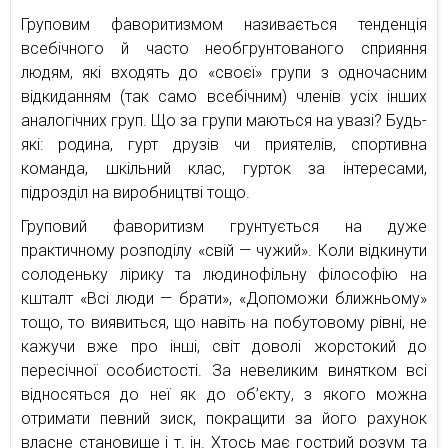
Груповим фаворитизмом називається тенденція
всебічного й часто необгрунтованого сприяння
людям, які входять до «своєї» групи з одночасним
відкиданням (так само всебічним) членів усіх інших
аналогічних груп. Що за групи маються на увазі? Будь-
які: родина, гурт друзів чи приятелів, спортивна
команда, шкільний клас, гурток за інтересами,
підрозділ на виробництві тощо.
Груповий фаворитизм грунтується на дуже
практичному розподілу «свій — чужий». Коли відкинути
солоденьку лірику та людинофільну філософію на
кшталт «Всі люди — брати», «Допоможи ближньому»
тощо, то виявиться, що навіть на побутовому рівні, не
кажучи вже про інші, світ доволі жорстокий до
пересічної особистості. За невеликим винятком всі
відносяться до неї як до об’єкту, з якого можна
отримати певний зиск, покращити за його рахунок
власне становище і т. ін. Хтось має гострий розум та