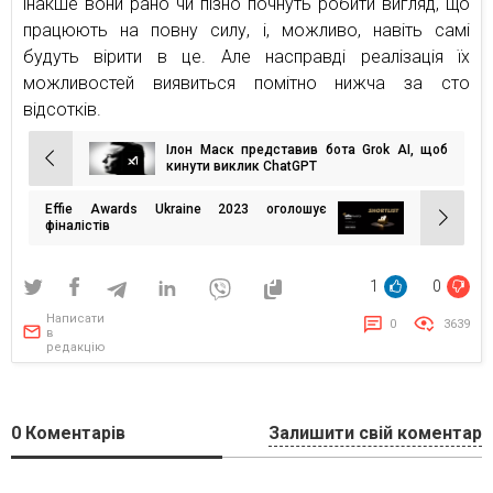
інакше вони рано чи пізно почнуть робити вигляд, що
працюють на повну силу, і, можливо, навіть самі
будуть вірити в це. Але насправді реалізація їх
можливостей виявиться помітно нижча за сто
відсотків.
Ілон Маск представив бота Grok AI, щоб
Навігація
кинути виклик ChatGPT
записів
Effie Awards Ukraine 2023 оголошує
фіналістів
1
0
Написати
0
3639
в
редакцію
0
Коментарів
Залишити свій коментар