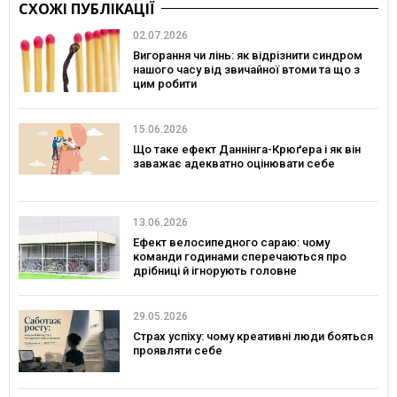
СХОЖІ ПУБЛІКАЦІЇ
02.07.2026
Вигорання чи лінь: як відрізнити синдром
нашого часу від звичайної втоми та що з
цим робити
15.06.2026
Що таке ефект Даннінга-Крюґера і як він
заважає адекватно оцінювати себе
13.06.2026
Ефект велосипедного сараю: чому
команди годинами сперечаються про
дрібниці й ігнорують головне
29.05.2026
Страх успіху: чому креативні люди бояться
проявляти себе