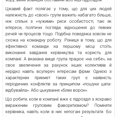
Цікавий факт полягає у тому, що для цих людей
належність до «своєї» групи важить набагато більше,
ніж спільні з «чужими» риси особистості, такі як
інтереси, політичні погляди, відношення до певних
речей чи процесів тощо. Подібна поведінка зовсім не
схожа на командну роботу. Різниця в тому, що для
ефективної команди на першому місці стоїть
виконання завдання керівництва та користь для
компанії. А вказана вище група працює «на себе», на
своє звеличення за рахунок інших колективів й
нерідко навіть всупереч інтересам фірми. Однією з
характерних прикмет таких груп є наявність
періодичних конфліктів за принципом «пошуки цапа-
відбувайла». Або цькування «білих ворон».
Що робити, коли в компанії вже є підрозділ з яскраво
вираженим груповим фаворитизмом? Поміняти
керівника, навіть коли в них непогані результати. Бо