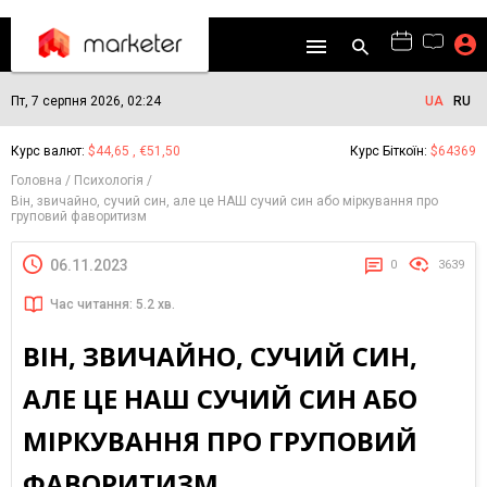
Пт, 7 серпня 2026, 02:24
UA
RU
Курс валют:
$44,65 , €51,50
Курс Біткоїн:
$64369
Головна
Психологія
Він, звичайно, сучий син, але це НАШ сучий син або міркування про
груповий фаворитизм
06.11.2023
0
3639
Час читання: 5.2 хв.
ВІН, ЗВИЧАЙНО, СУЧИЙ СИН,
АЛЕ ЦЕ НАШ СУЧИЙ СИН АБО
МІРКУВАННЯ ПРО ГРУПОВИЙ
ФАВОРИТИЗМ