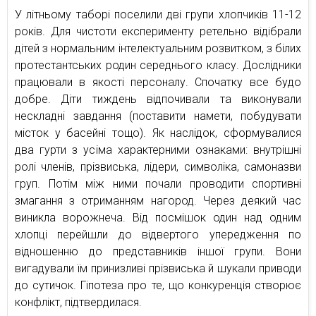
У літньому таборі поселили дві групи хлопчиків 11-12
років. Для чистоти експерименту ретельно відібрали
дітей з нормальним інтелектуальним розвитком, з білих
протестантських родин середнього класу. Дослідники
працювали в якості персоналу. Спочатку все будо
добре. Діти тиждень відпочивали та виконували
нескладні завдання (поставити намети, побудувати
місток у басейні тощо). Як наслідок, сформувалися
два гурти з усіма характерними ознаками: внутрішні
ролі членів, прізвиська, лідери, символіка, самоназви
груп. Потім між ними почали проводити спортивні
змагання з отриманням нагород. Через деякий час
виникла ворожнеча. Від посмішок один над одним
хлопці перейшли до відвертого упередження по
відношенню до представників іншої групи. Вони
вигадували їм принизливі прізвиська й шукали приводи
до сутичок. Гіпотеза про те, що конкуренція створює
конфлікт, підтвердилася.