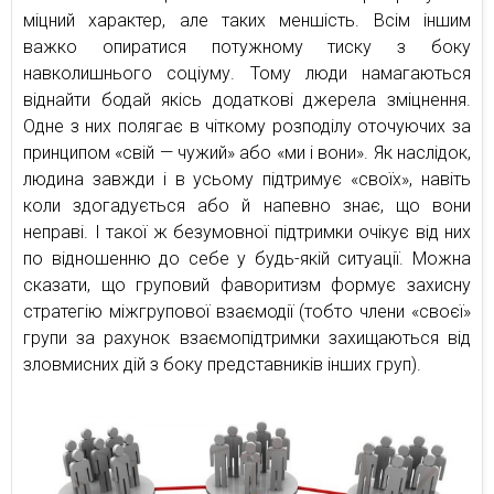
міцний характер, але таких меншість. Всім іншим
важко опиратися потужному тиску з боку
навколишнього соціуму. Тому люди намагаються
віднайти бодай якісь додаткові джерела зміцнення.
Одне з них полягає в чіткому розподілу оточуючих за
принципом «свій — чужий» або «ми і вони». Як наслідок,
людина завжди і в усьому підтримує «своїх», навіть
коли здогадується або й напевно знає, що вони
неправі. І такої ж безумовної підтримки очікує від них
по відношенню до себе у будь-якій ситуації. Можна
сказати, що груповий фаворитизм формує захисну
стратегію міжгрупової взаємодії (тобто члени «своєї»
групи за рахунок взаємопідтримки захищаються від
зловмисних дій з боку представників інших груп).