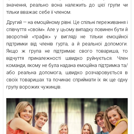
значення, реально вона належить до цієї групи чи
тільки вважає себе її членом.
Другий — на емоційному рівні. Це спільні переживання і
співчуття «своїм». Але у цьому випадку повинен бути й
зворотній «трафік» у вигляді не тільки емоційної
підтримки від членів гурта, а й реальної допомоги.
Якщо ж група не підтримає свого товариша, то
відчуття приналежності швидко руйнується. Член
команди, якому не була надана емоційна підтримка та/
або реальна допомога, швидко розчаровується в
своїх товаришах та починає сприймати їх як ще одну
групу ворожих чужинців.