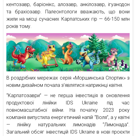
кентозавр, баріонікс, алозавр, анкілозавр, ігуанодон
та брахіозавр. Палеонтологи вважають, що вони
жили на місці сучасних Карпатських гір — 66-150 млн
років тому.
В роздрібних мережах серія «Моршинська Спортик» з
новим дизайном почала з’являтися наприкінці квітня.
“Карпатозаври” — не перша інвестиція в оновлення
продуктової лінійки IDS Ukraine під час
повномасштабної війни. На початку 2023 року
компанія випустила енергетичний напій “Воля”, а у квітні
— лінійку натуральних лимонадів “Лимонада”.
Загальний обсяг інвестицій IDS Ukraine в нові проєкти