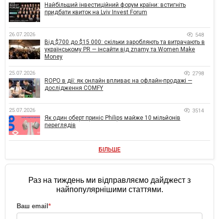
Найбільший інвестиційний форум країни: встигніть
придбати квиток на Lviv Invest Forum
26.07.2026
548
Від $700 до $15 000: скільки заробляють та витрачають в
українському PR — інсайти від znamy та Women Make
Money
25.07.2026
2798
ROPO в дії: як онлайн впливає на офлайн-продажі —
дослідження COMFY
25.07.2026
3514
Як один оберт приніс Philips майже 10 мільйонів
переглядів
БІЛЬШЕ
Раз на тиждень ми відправляємо дайджест з
найпопулярнішими статтями.
Ваш email
*