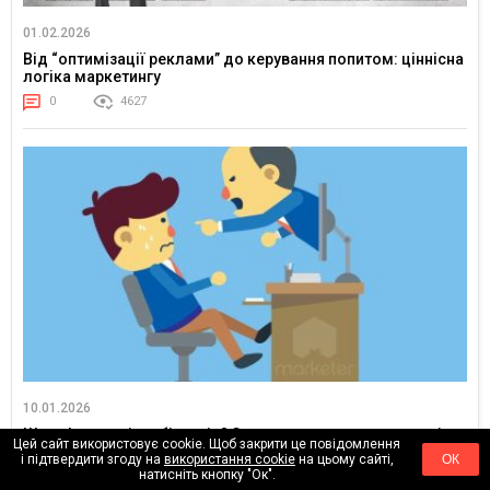
01.02.2026
Від “оптимізації реклами” до керування попитом: ціннісна
логіка маркетингу
0
4627
10.01.2026
Штрафуєте співробітників? Значить, ви зазнали невдачі як
Цей сайт використовує cookie. Щоб закрити це повідомлення
управлінець. Як навести лад без покарань
і підтвердити згоду на
використання cookie
на цьому сайті,
ОК
натисніть кнопку "Ок".
0
12862