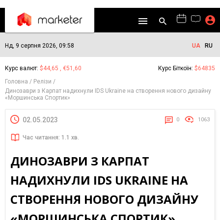
Нд, 9 серпня 2026, 09:58
UA
RU
Курс валют:
$44,65 , €51,60
Курс Біткоїн:
$64835
Головна
Релізи
Динозаври з Карпат надихнули IDS Ukraine на створення нового дизайну
«Моршинська Спортик»
02.05.2023
0
1063
Час читання: 1.1 хв.
ДИНОЗАВРИ З КАРПАТ
НАДИХНУЛИ IDS UKRAINE НА
СТВОРЕННЯ НОВОГО ДИЗАЙНУ
«МОРШИНСЬКА СПОРТИК»