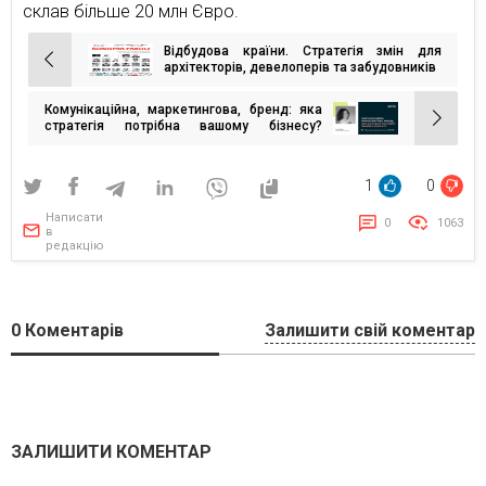
склав більше 20 млн Євро.
Відбудова країни. Стратегія змін для
Навігація
архітекторів, девелоперів та забудовників
записів
Комунікаційна, маркетингова, бренд: яка
стратегія потрібна вашому бізнесу?
Пояснюють фахівці агенції «ВАРТО»
1
0
Написати
0
1063
в
редакцію
0
Коментарів
Залишити свій коментар
ЗАЛИШИТИ КОМЕНТАР