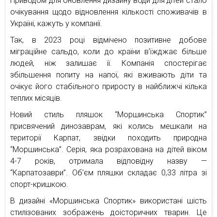
Приводом для оновлення дизайну води для дітей стало
очікування щодо відновлення кількості споживачів в
Україні, кажуть у компанії.
Так, в 2023 році відмічено позитивне добове
міграційне сальдо, коли до країни в’їжджає більше
людей, ніж залишає її. Компанія спостерігає
збільшення попиту на напої, які вживають діти та
очікує його стабільного приросту в найближчі кілька
теплих місяців.
Новий стиль пляшок “Моршинська Спортик”
присвячений динозаврам, які колись мешкали на
території Карпат, звідки походить природна
“Моршинська”. Серія, яка розрахована на дітей віком
4-7 років, отримала відповідну назву —
“Карпатозаври”. Об’єм пляшки складає 0,33 літра зі
спорт-кришкою.
В дизайні «Моршинська Спортик» використані шість
стилізованих зображень доісторичних тварин. Це