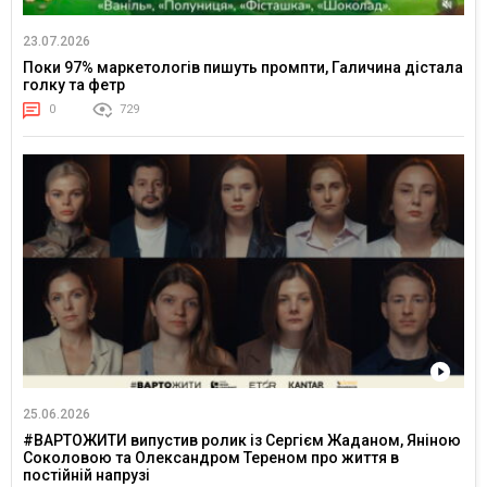
23.07.2026
Поки 97% маркетологів пишуть промпти, Галичина дістала
голку та фетр
0
729
25.06.2026
#ВАРТОЖИТИ випустив ролик із Сергієм Жаданом, Яніною
Соколовою та Олександром Тереном про життя в
постійній напрузі