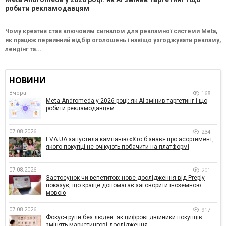
робити рекламодавцям
Чому креатив став ключовим сигналом для рекламної системи Meta,
як працює первинний відбір оголошень і навіщо узгоджувати рекламу,
лендінг та...
НОВИНИ
Вчора
168
Meta Andromeda у 2026 році: як AI змінив таргетинг і що
робити рекламодавцям
07.08.2026
234
EVA.UA запустила кампанію «Хто б знав» про асортимент,
якого покупці не очікують побачити на платформі
07.08.2026
201
Застосунок чи репетитор: нове дослідження від Preply
показує, що краще допомагає заговорити іноземною
мовою
07.08.2026
917
Фокус-групи без людей: як цифрові двійники покупців
змінять маркетингові дослідження