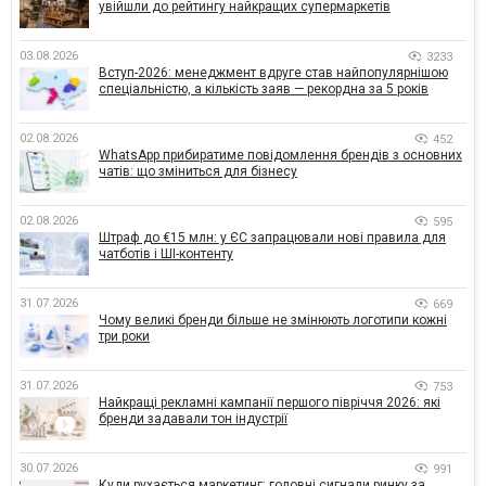
увійшли до рейтингу найкращих супермаркетів
03.08.2026
3233
Вступ-2026: менеджмент вдруге став найпопулярнішою
спеціальністю, а кількість заяв — рекордна за 5 років
02.08.2026
452
WhatsApp прибиратиме повідомлення брендів з основних
чатів: що зміниться для бізнесу
02.08.2026
595
Штраф до €15 млн: у ЄС запрацювали нові правила для
чатботів і ШІ-контенту
31.07.2026
669
Чому великі бренди більше не змінюють логотипи кожні
три роки
31.07.2026
753
Найкращі рекламні кампанії першого півріччя 2026: які
бренди задавали тон індустрії
30.07.2026
991
Куди рухається маркетинг: головні сигнали ринку за