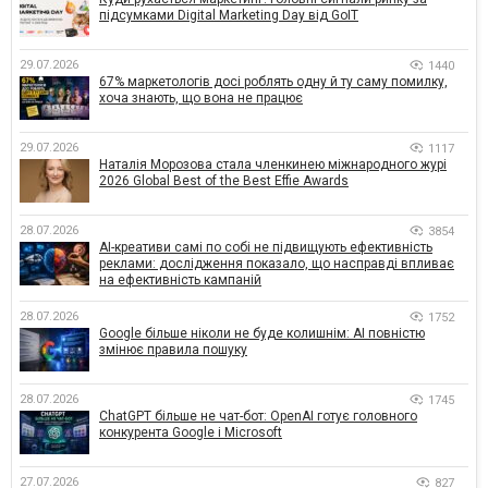
підсумками Digital Marketing Day від GoIT
29.07.2026
1440
67% маркетологів досі роблять одну й ту саму помилку,
хоча знають, що вона не працює
29.07.2026
1117
Наталія Морозова стала членкинею міжнародного журі
2026 Global Best of the Best Effie Awards
28.07.2026
3854
AI-креативи самі по собі не підвищують ефективність
реклами: дослідження показало, що насправді впливає
на ефективність кампаній
28.07.2026
1752
Google більше ніколи не буде колишнім: AI повністю
змінює правила пошуку
28.07.2026
1745
ChatGPT більше не чат-бот: OpenAI готує головного
конкурента Google і Microsoft
27.07.2026
827