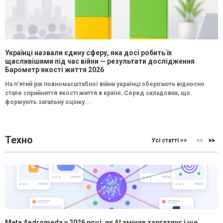
Українці назвали єдину сферу, яка досі робить їх
щасливішими під час війни — результати дослідження
Барометр якості життя 2026
На п’ятий рік повномасштабної війни українці зберігають відносно
стале сприйняття якості життя в країні. Серед складових, що
формують загальну оцінку...
Техно
Усі статті >>
Meta Andromeda у 2026 році: як AI змінив таргетинг і що