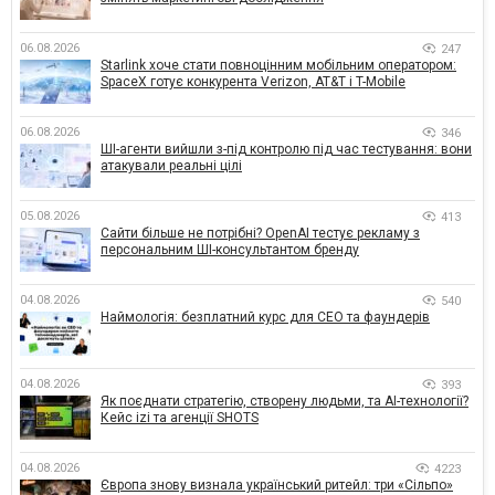
06.08.2026
247
Starlink хоче стати повноцінним мобільним оператором:
SpaceX готує конкурента Verizon, AT&T і T-Mobile
06.08.2026
346
ШІ-агенти вийшли з-під контролю під час тестування: вони
атакували реальні цілі
05.08.2026
413
Сайти більше не потрібні? OpenAI тестує рекламу з
персональним ШІ-консультантом бренду
04.08.2026
540
Наймологія: безплатний курс для CEO та фаундерів
04.08.2026
393
Як поєднати стратегію, створену людьми, та AI-технології?
Кейс izi та агенції SHOTS
04.08.2026
4223
Європа знову визнала український ритейл: три «Сільпо»