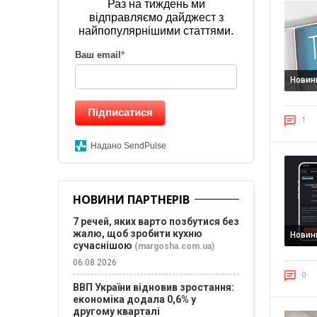
Раз на тиждень ми
відправляємо дайджест з
найпопулярнішими статтями.
Ваш email
*
Новин
Підписатися
1
Надано SendPulse
НОВИНИ ПАРТНЕРІВ
7 речей, яких варто позбутися без
жалю, щоб зробити кухню
Новин
сучаснішою
(margosha.com.ua)
06.08.2026
0
ВВП України відновив зростання:
економіка додала 0,6% у
другому кварталі