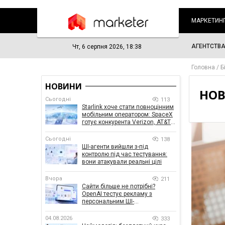
МАРКЕТИН
АГЕНТСТВ
Чт, 6 серпня 2026, 18:38
Головна
Б
НОВИНИ
НОВ
Сьогодні
113
Starlink хоче стати повноцінним
мобільним оператором: SpaceX
готує конкурента Verizon, AT&T і
T-Mobile
Сьогодні
138
ШІ-агенти вийшли з-під
контролю під час тестування:
вони атакували реальні цілі
Вчора
211
Сайти більше не потрібні?
OpenAI тестує рекламу з
персональним ШІ-
консультантом бренду
04.08.2026
333