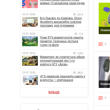
майже 10 мільйонів переглядів
24.07.2026
2013
Від Львова до Харкова: Glovo
Academy масштабує освітню
програму для підтримки
українського бізнесу
Новин
23.07.2026
713
Поки 97% маркетологів пишуть
промпти, Галичина дістала
0
голку та фетр
23.07.2026
1092
Маркетинг як стратегічна зброя:
інтелектуальний тил 1-го
корпусу НГУ «Азов»
23.07.2026
3821
41% українців працюють навіть у
відпустці — опитування
Новин
БІЛЬШЕ
0