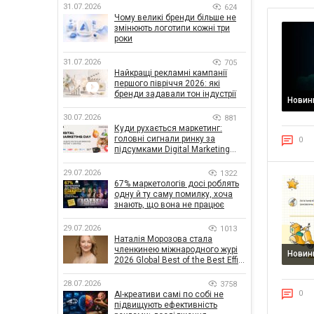
31.07.2026
624
Чому великі бренди більше не
змінюють логотипи кожні три
роки
31.07.2026
705
Найкращі рекламні кампанії
першого півріччя 2026: які
бренди задавали тон індустрії
Новин
30.07.2026
881
Куди рухається маркетинг:
головні сигнали ринку за
0
підсумками Digital Marketing
Day від GoIT
29.07.2026
1322
67% маркетологів досі роблять
одну й ту саму помилку, хоча
знають, що вона не працює
29.07.2026
1013
Наталія Морозова стала
членкинею міжнародного журі
Новин
2026 Global Best of the Best Effie
Awards
28.07.2026
3758
0
AI-креативи самі по собі не
підвищують ефективність