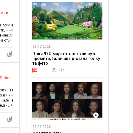
кт: Для
умки
в року в
ати, чим
 змінили
чають її
и про це
23.07.2026
яшанов:
Поки 97% маркетологів пишуть
льність
промпти, Галичина дістала голку
о робити
та фетр
0
713
 Palm
жити за
фізичній
, але з
денцій.
апити –
ий Palm
ртимент
ерії та
25.06.2026
ги […]