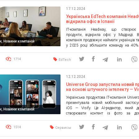
17.12.2024
Українська EdTech компанія Hea
відкрила офіс в Іспанії
IT-компанія Headway, що створює 
продукти, відкрила офіс у Мадриді. В
компанія продовжує наймати українців т
и, Новини компаній
у 2025 році збільшити команду на 40%.
має одну з найдинамічніших економік Є
Мадрид — її бізнесова столиця та 
1714
EdTech
провідних центрів інновацій і стартапів у 
Локальна присутність в одному з екон
центрів Європи […]
12.12.2024
Universe Group запустила новий 
на основі штучного інтелекту — Vi
Українська продуктова IT-компанія Univer
презентувала новий мобільний застосу
iOS — Visify. Це AI-редактор, який д
и, Новини компаній
створювати контент із фото за до
технологій штучного інтелекту. По
інновацій та інтуїтивно зрозумілого 
1514
Сервисы
робить Visify простим і потужним інст
для редагування фото та створення конт