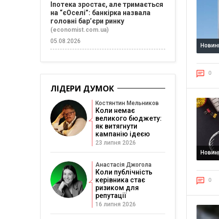
Іпотека зростає, але тримається
на “єОселі”: банкірка назвала
головні бар’єри ринку
(economist.com.ua)
05.08.2026
Новин
0
ЛІДЕРИ ДУМОК
Костянтин Мельников
Коли немає
великого бюджету:
як витягнути
кампанію ідеєю
23 липня 2026
Новин
Анастасія Джогола
Коли публічність
керівника стає
0
ризиком для
репутації
16 липня 2026