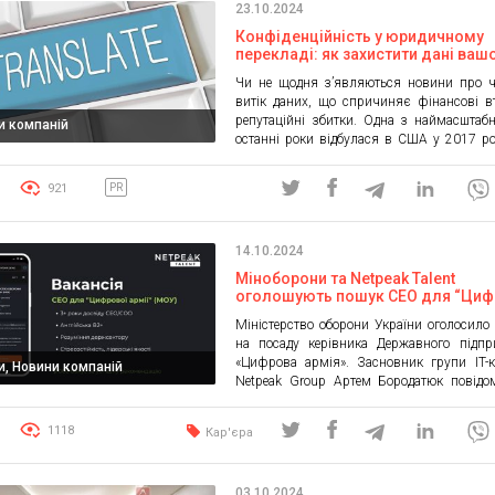
23.10.2024
Конфіденційність у юридичному
перекладі: як захистити дані ваш
бізнесу
Чи не щодня з’являються новини про ч
витік даних, що спричиняє фінансові в
репутаційні збитки. Одна з наймасштаб
и компаній
останні роки відбулася в США у 2017 ро
через злом сайту Equifax вийшли назо
147 мільйонів осіб — від імен та адрес до
921
PR
соціального страхування. Такі інцидент
наголошують на важливості захисту […]
14.10.2024
Міноборони та Netpeak Talent
оголошують пошук СЕО для “Циф
армії” з винагородою за рекоме
Міністерство оборони України оголосило
на посаду керівника Державного підпр
«Цифрова армія». Засновник групи IT-
и, Новини компаній
Netpeak Group Артем Бородатюк повідо
паралельний pro bono рекрутинг на цю пос
анонсував бонус у розмірі $1000 для тієї
1118
Кар'єра
яка порадить релевантного кандид
“Цифрова армія” працює над сервіс
військовослужбовців та військовозобов
03.10.2024
Команда відповідатиме за впровадження т