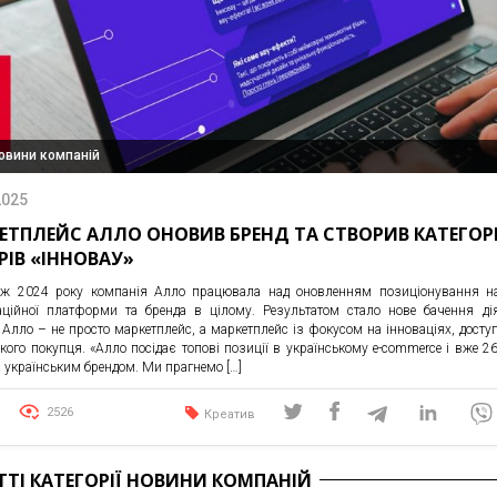
овини компаній
2025
ЕТПЛЕЙС АЛЛО ОНОВИВ БРЕНД ТА СТВОРИВ КАТЕГОР
РІВ «ІННОВАУ»
ж 2024 року компанія Алло працювала над оновленням позиціонування на
аційної платформи та бренда в цілому. Результатом стало нове бачення дія
р Алло – не просто маркетплейс, а маркетплейс із фокусом на інноваціях, досту
кого покупця. «Алло посідає топові позиції в українському е-commerce і вже 26
 українським брендом. Ми прагнемо […]
2526
Креатив
АТТІ КАТЕГОРІЇ НОВИНИ КОМПАНІЙ