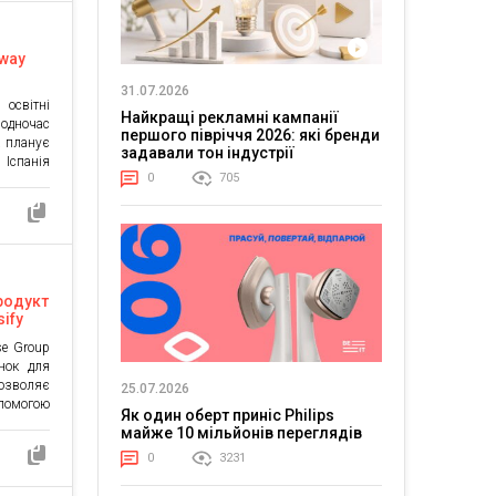
dway
31.07.2026
освітні
Найкращі рекламні кампанії
одночас
першого півріччя 2026: які бренди
а планує
задавали тон індустрії
 Іспанія
0
705
вропи, а
один із
регіоні.
омічних
продукт
sify
se Group
нок для
озволяє
25.07.2026
помогою
Як один оберт приніс Philips
єднання
майже 10 мільйонів переглядів
дизайну
0
3231
рументом
енту для