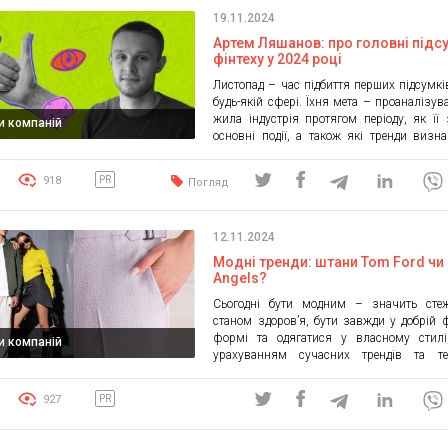
будь-яких цілей. Відео про проду
19.11.2024
користувачів доступні такі функції: […]
Артем Ляшанов: про головні підс
фінтеху у 2024 році
Листопад – час підбиття перших підсумкі
будь-якій сфері. Їхня мета – проаналізув
жила індустрія протягом періоду, як її
и компаній
основні події, а також які тренди визна
розвиток на майбутній рік. Розповіст
погодився фінтех-підприємець Артем Л
918
PR
Погляд
які події та реформи визначили реа
фінансових технологій і чому так складн
будь-який […]
12.11.2024
Модні тренди: штани Tom Ford чи
Angels?
Сьогодні бути модним – значить сте
станом здоров’я, бути завжди у добрій 
формі та одягатися у власному стилі
и компаній
урахуванням сучасних трендів та тен
Бренди, які можуть задовольнити ці з
італійський Tom Ford і американськ
927
PR
Angels. Вони пропонують широкий асо
стильного одягу, аксесуарів, парфум
косметики. Сьогодні приділяємо більше ува