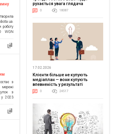
рухається увага глядача
амну
0
18087
створила
ota.ua.
и роботу
RND WGN
казують,
 пошуку
сервіс.
функції
а другий
17.02.2026
вим
Клієнти більше не купують
медіаплан — вони купують
ростає з
впевненість у результаті
 мережі
0
24517
купок з
 у 2023
4 року.
денції –
 на 10%
 […]