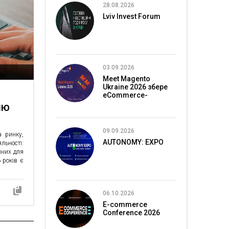
28.08.2026
Lviv Invest Forum
03.09.2026
Meet Magento
Ukraine 2026 збере
eCommerce-
спільноту в Києві
ІЮ
09.09.2026
 ринку,
AUTONOMY: EXPO
льності:
пних для
 років є
06.10.2026
E-commerce
Conference 2026