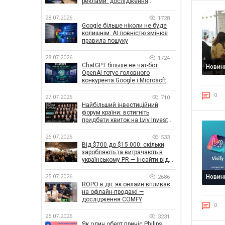
реклами: дослідження
показало, що насправді
впливає на ефективність
28.07.2026
1728
кампаній
Google більше ніколи не буде
колишнім: AI повністю змінює
правила пошуку
28.07.2026
1724
ChatGPT більше не чат-бот:
Новин
OpenAI готує головного
конкурента Google і Microsoft
0
27.07.2026
710
Найбільший інвестиційний
форум країни: встигніть
придбати квиток на Lviv Invest
Forum
26.07.2026
533
Від $700 до $15 000: скільки
заробляють та витрачають в
українському PR — інсайти від
znamy та Women Make Money
25.07.2026
Новин
2686
ROPO в дії: як онлайн впливає
на офлайн-продажі —
дослідження COMFY
0
25.07.2026
3231
Як один оберт приніс Philips