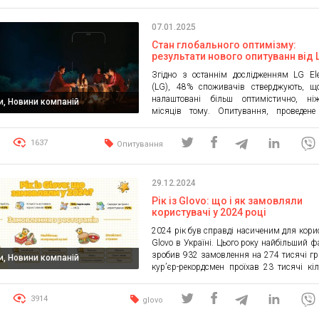
07.01.2025
Стан глобального оптимізму:
результати нового опитуванн від 
Згідно з останнім дослідженням LG Ele
(LG), 48% споживачів стверджують, щ
налаштовані більш оптимістично, ні
и, Новини компаній
місяців тому. Опитування, проведен
ринках, надає детальні дані про гло
оптимізм, його рушійні чинники та демо
1637
Опитування
групи, які почуваються найоптимістич
найщасливіше. Середній глобальний
оптимізму становить 7,49 із 10. Ф
29.12.2024
Великобританія й Австралія виявилися
[…]
Рік із Glovo: що і як замовляли
користувачі у 2024 році
2024 рік був справді насиченим для кори
Glovo в Україні. Цього року найбільший ф
зробив 932 замовлення на 274 тисячі гр
и, Новини компаній
кур’єр-рекордсмен проїхав 23 тисячі кіл
Найцікавіші інсайти та рекорди — у щ
звіті Glovo Delivered 2024 для України. 
3914
glovo
2024 року глобальний Glovo перетнув по
1 мільярд замовлень з моменту […]