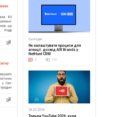
умних
бала 80
мпанії-
нків, що
. Угода
в) акцій
тегічний
Сьогодні
ивостей
Як налаштувати процеси для
истемах
агенції: досвід AIR Brands у
Athom із
NetHunt CRM
компанія
0
113
раїну
вирушать
логічних
4 у Сан-
 продукт
омий під
ваційна
них і ШІ
дтримки
24.02.2026
[…]
Тренди YouTube 2026: куди