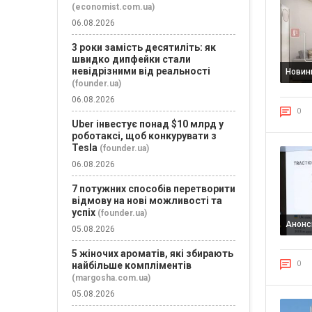
(economist.com.ua)
06.08.2026
3 роки замість десятиліть: як
швидко дипфейки стали
невідрізними від реальності
Новин
(founder.ua)
06.08.2026
0
Uber інвестує понад $10 млрд у
роботаксі, щоб конкурувати з
Tesla
(founder.ua)
06.08.2026
7 потужних способів перетворити
відмову на нові можливості та
успіх
(founder.ua)
Анонс
05.08.2026
5 жіночих ароматів, які збирають
0
найбільше компліментів
(margosha.com.ua)
05.08.2026