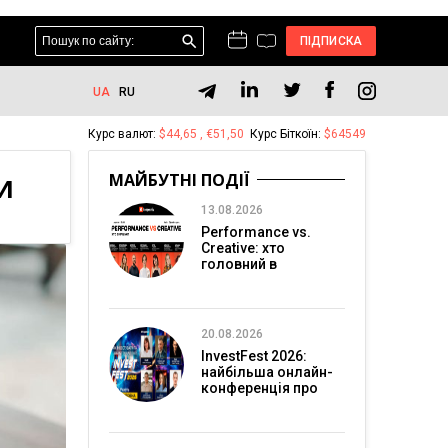
ПІДПИСКА
UA
RU
Курс валют:
$44,65 , €51,50
Курс Біткоїн:
$64549
МАЙБУТНІ ПОДІЇ
И
13.08.2026
Performance vs.
Creative: хто
головний в
перформанс-
маркетингу?
20.08.2026
InvestFest 2026:
найбільша онлайн-
конференція про
інвестиції