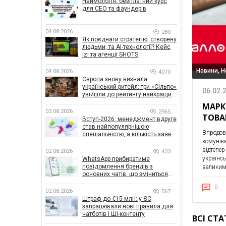
Наймологія: безплатний курс
для CEO та фаундерів
04.08.2026
280
Як поєднати стратегію, створену
людьми, та AI-технології? Кейс
izi та агенції SHOTS
Новини, Н
04.08.2026
4070
Європа знову визнала
український ритейл: три «Сільпо»
06.02.
увійшли до рейтингу найкращих
супермаркетів
МАРК
03.08.2026
2965
ТОВА
Вступ-2026: менеджмент вдруге
став найпопулярнішою
Впродов
спеціальністю, а кількість заяв
комунік
— рекордна за 5 років
відтепе
02.08.2026
433
українсь
WhatsApp прибиратиме
повідомлення брендів з
великим
основних чатів: що зміниться
для бізнесу
0
02.08.2026
567
Штраф до €15 млн: у ЄС
запрацювали нові правила для
чатботів і ШІ-контенту
ВСІ СТ