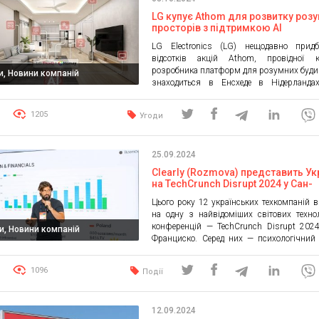
LG купує Athom для розвитку роз
просторів з підтримкою AI
LG Electronics (LG) нещодавно прид
відсотків акцій Athom, провідної ко
розробника платформ для розумних буди
и, Новини компаній
знаходиться в Енсхеде в Нідерландах
передбачає придбання решти (20 відсоткі
протягом наступних трьох років. Цей стра
1205
Угоди
крок спрямований на розширення можл
підключення LG у відкритих екос
розумного дому. Поєднуючи можливості 
25.09.2024
технологією LG Affectionate Intelligence, 
[…]
Clearly (Rozmova) представить Ук
на TechCrunch Disrupt 2024 у Сан-
Франциско
Цього року 12 українських техкомпаній 
на одну з найвідоміших світових техно
конференцій — TechCrunch Disrupt 202
и, Новини компаній
Франциско. Серед них — психологічний
Clearly, який на українському ринку від
брендом Rozmova. Clearly — це інно
1096
Події
платформа, яка поєднує низку технологіч
рішень для надання психологічної пі
максимальній кількості людей і бізнесів. У 
12.09.2024