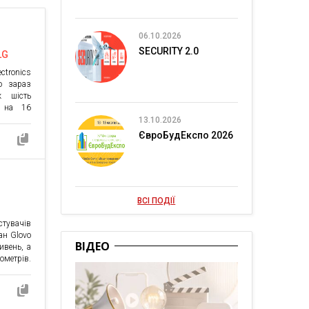
06.10.2026
SECURITY 2.0
LG
ctronics
о зараз
ж шість
е на 16
бальний
13.10.2026
графічні
ЄвроБудЕкспо 2026
ніше та
 індекс
ранція,
 одними
ВСІ ПОДІЇ
стувачів
ан Glovo
ВІДЕО
ивень, а
ометрів.
орічному
У грудні
значку в