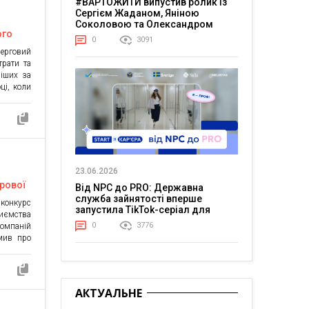
#ВАРТОЖИТИ випустив ролик із
Сергієм Жаданом, Яніною
Соколовою та Олександром
ого
Тереном про життя в постійній
0
3091
напрузі
ерговий
трати та
ніших за
ці, коли
вні дані
 номерів
и вкотре
23.06.2026
рової
Від NPC до PRO: Державна
ндацію
служба зайнятості вперше
 конкурс
запустила TikTok-серіал для
иємства
молоді
0
3776
компаній
мив про
аду. Він
 людини,
ата. ДП
ами для
АКТУАЛЬНЕ
ʼязаних.
а […]