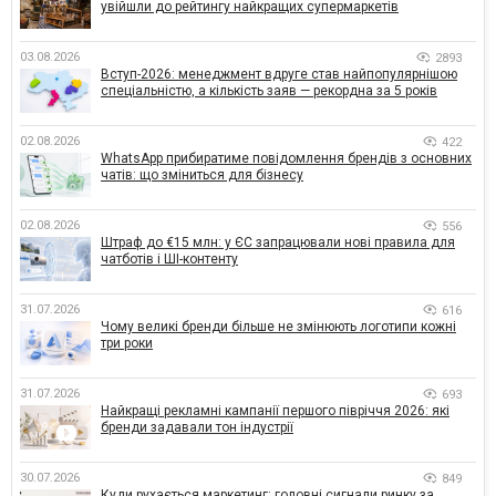
увійшли до рейтингу найкращих супермаркетів
03.08.2026
2893
Вступ-2026: менеджмент вдруге став найпопулярнішою
спеціальністю, а кількість заяв — рекордна за 5 років
02.08.2026
422
WhatsApp прибиратиме повідомлення брендів з основних
чатів: що зміниться для бізнесу
02.08.2026
556
Штраф до €15 млн: у ЄС запрацювали нові правила для
чатботів і ШІ-контенту
31.07.2026
616
Чому великі бренди більше не змінюють логотипи кожні
три роки
31.07.2026
693
Найкращі рекламні кампанії першого півріччя 2026: які
бренди задавали тон індустрії
30.07.2026
849
Куди рухається маркетинг: головні сигнали ринку за