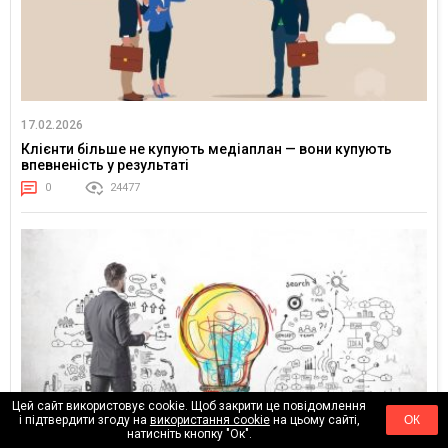
17.02.2026
Клієнти більше не купують медіаплан — вони купують
впевненість у результаті
0
24477
Цей сайт використовує cookie. Щоб закрити це повідомлення
і підтвердити згоду на
використання cookie
на цьому сайті,
ОК
натисніть кнопку "Ок".