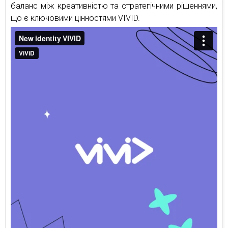
баланс між креативністю та стратегічними рішеннями,
що є ключовими цінностями VIVID.