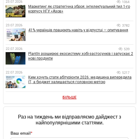
23.07.2026
1064
Маркетинг як стратегічна зброя: інтелектуальний тил 1-го
корпусу НГУ «Азов»
23.07.2026
3782
41% українців працюють навіть у відпустці — опитування
22.07.2026
539
PlantIn розширює екосистему хобі-застосунків і запускає 2
нові продукти
22.07.2026
5217
Ким хочуть стати абітурієнти 2026: медицина випередила
ІТ, а бюджет залишається головною метою
БІЛЬШЕ
Раз на тиждень ми відправляємо дайджест з
найпопулярнішими статтями.
Ваш email
*