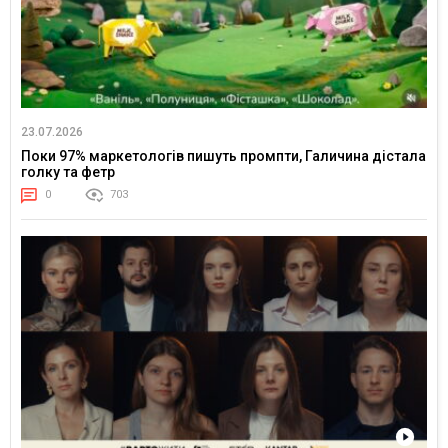
23.07.2026
Поки 97% маркетологів пишуть промпти, Галичина дістала
голку та фетр
0
703