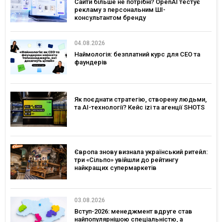
Сайти більше не потрібні? OpenAI тестує
рекламу з персональним ШІ-
консультантом бренду
04.08.2026
Наймологія: безплатний курс для CEO та
фаундерів
Як поєднати стратегію, створену людьми,
та AI-технології? Кейс izi та агенції SHOTS
Європа знову визнала український ритейл:
три «Сільпо» увійшли до рейтингу
найкращих супермаркетів
03.08.2026
Вступ-2026: менеджмент вдруге став
найпопулярнішою спеціальністю, а