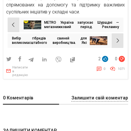
спрямованих на допомогу та підтримку важливих
суспільних ініціатив у складні часи.
METRO Україна запускає Шуршдні —
Навігація
мегазнижковий період. Рекламну
кампанію розробила креативна агенція I
записів
AM IDEA
Вибір гібридів свиней для
великомасштабного виробництва. Які
характеристики важливі?
2
0
Написати
0
1071
в
редакцію
0
Коментарів
Залишити свій коментар
ЗАЛИШИТИ КОМЕНТАР