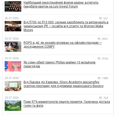
Найбільший інвестиційний форум країни: встигніть
придбати квиток на Lviv Invest Forum
26.07.2026
521
Від $700 до $15 000: скільки заробляють та витрачають в
українському PR — інсайти від znamy та Women Make
Money
25.07.2026
2651
ROPO в дії: як онлайн впливає на офлайн-продажі —
дослідження COMFY
25.07.2026
3166
Як один оберт приніс Philips майже 10 мільйонів
переглядів
24.07.2026
1989
Від Львова до Харкова: Glovo Academy масштабує
освітню програму для підтримки українського бізнесу
23.07.2026
703
Поки 97% маркетологів пишуть промпти, Галичина дістала
голку та фетр