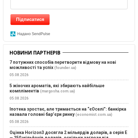
Підписатися
Надано SendPulse
НОВИНИ ПАРТНЕРІВ
7 потужних способів перетворити відмову на нові
можливості та успіх
(founder.ua)
05.08.2026
5 жіночих ароматів, які збирають найбільше
компліментів
(margosha.com.ua)
05.08.2026
Іпотека зростає, але тримається на “єОселі”: банкірка
назвала головні бар’єри ринку
(economist.com.ua)
05.08.2026
Оцінка Horizon3 досягла 2 мільярдів доларів, а серія E
— 250 мільйонів доларів, оскільки загрози від