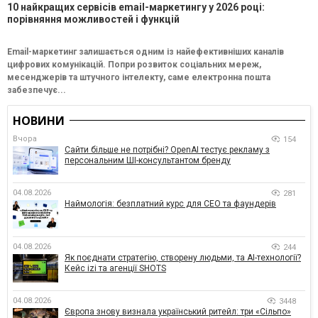
10 найкращих сервісів email-маркетингу у 2026 році:
порівняння можливостей і функцій
Email-маркетинг залишається одним із найефективніших каналів
цифрових комунікацій. Попри розвиток соціальних мереж,
месенджерів та штучного інтелекту, саме електронна пошта
забезпечує...
НОВИНИ
Вчора
154
Сайти більше не потрібні? OpenAI тестує рекламу з
персональним ШІ-консультантом бренду
04.08.2026
281
Наймологія: безплатний курс для CEO та фаундерів
04.08.2026
244
Як поєднати стратегію, створену людьми, та AI-технології?
Кейс izi та агенції SHOTS
04.08.2026
3448
Європа знову визнала український ритейл: три «Сільпо»