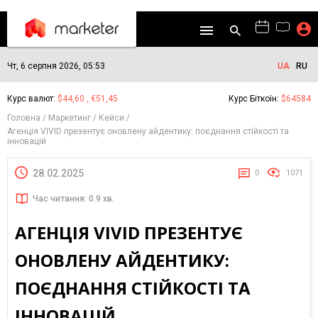
Чт, 6 серпня 2026, 05:53
UA
RU
Курс валют:
$44,60 , €51,45
Курс Біткоїн:
$64584
Головна
Маркетинг
Кейси
Агенція VIVID презентує оновлену айдентику: поєднання стійкості та
інновацій
28.02.2025
0
1071
Час читання: 0.9 хв.
АГЕНЦІЯ VIVID ПРЕЗЕНТУЄ
ОНОВЛЕНУ АЙДЕНТИКУ:
ПОЄДНАННЯ СТІЙКОСТІ ТА
ІННОВАЦІЙ