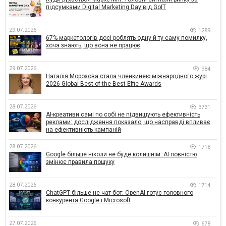
підсумками Digital Marketing Day від GoIT
29.07.2026
1289
67% маркетологів досі роблять одну й ту саму помилку,
хоча знають, що вона не працює
29.07.2026
984
Наталія Морозова стала членкинею міжнародного журі
2026 Global Best of the Best Effie Awards
28.07.2026
3731
AI-креативи самі по собі не підвищують ефективність
реклами: дослідження показало, що насправді впливає
на ефективність кампаній
28.07.2026
1718
Google більше ніколи не буде колишнім: AI повністю
змінює правила пошуку
28.07.2026
1714
ChatGPT більше не чат-бот: OpenAI готує головного
конкурента Google і Microsoft
27.07.2026
678