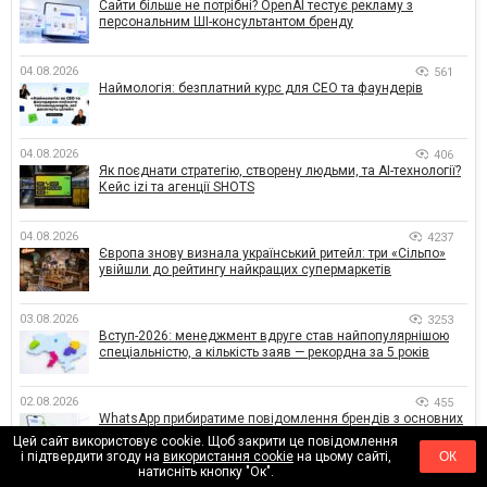
Сайти більше не потрібні? OpenAI тестує рекламу з
персональним ШІ-консультантом бренду
04.08.2026
561
Наймологія: безплатний курс для CEO та фаундерів
04.08.2026
406
Як поєднати стратегію, створену людьми, та AI-технології?
Кейс izi та агенції SHOTS
04.08.2026
4237
Європа знову визнала український ритейл: три «Сільпо»
увійшли до рейтингу найкращих супермаркетів
03.08.2026
3253
Вступ-2026: менеджмент вдруге став найпопулярнішою
спеціальністю, а кількість заяв — рекордна за 5 років
02.08.2026
455
WhatsApp прибиратиме повідомлення брендів з основних
чатів: що зміниться для бізнесу
Цей сайт використовує cookie. Щоб закрити це повідомлення
і підтвердити згоду на
використання cookie
на цьому сайті,
ОК
натисніть кнопку "Ок".
02.08.2026
595