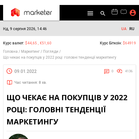
Нд, 9 серпня 2026, 14:46
UA
RU
Курс валют:
$44,65 , €51,60
Курс Біткоїн:
$64919
Головна
Маркетинг
Погляди
Що чекає на покупців у 2022 році: головні тенденції маркетингу
09.01.2022
0
4136
Час читання: 8 хв.
ЩО ЧЕКАЄ НА ПОКУПЦІВ У 2022
РОЦІ: ГОЛОВНІ ТЕНДЕНЦІЇ
МАРКЕТИНГУ