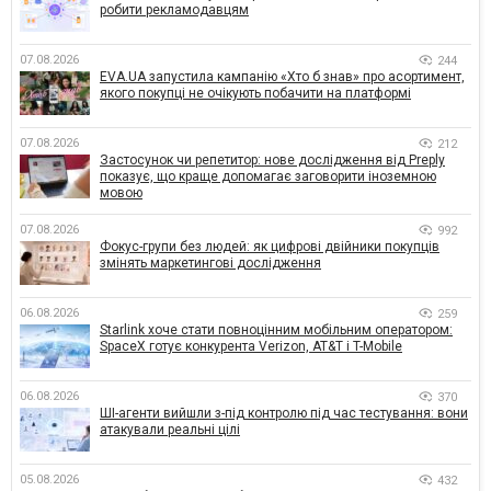
робити рекламодавцям
07.08.2026
244
EVA.UA запустила кампанію «Хто б знав» про асортимент,
якого покупці не очікують побачити на платформі
07.08.2026
212
Застосунок чи репетитор: нове дослідження від Preply
показує, що краще допомагає заговорити іноземною
мовою
07.08.2026
992
Фокус-групи без людей: як цифрові двійники покупців
змінять маркетингові дослідження
06.08.2026
259
Starlink хоче стати повноцінним мобільним оператором:
SpaceX готує конкурента Verizon, AT&T і T-Mobile
06.08.2026
370
ШІ-агенти вийшли з-під контролю під час тестування: вони
атакували реальні цілі
05.08.2026
432