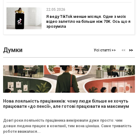
22.05.2026
Я веду TikTok менше місяця. Одне з моїх
відео залетіло на більше ніж 70К. Ось що я
зрозуміла
Думки
Усі статті >>
Нова лояльність працівників: чому люди більше не хочуть
працювати «до пенсії», але готові працювати на максимум
Довгі роки лояльність працівника вимірювали дуже просто: чим
довше людина працює в компанії, тим вона цінніша. Саме тривалість
роботи вважалася...