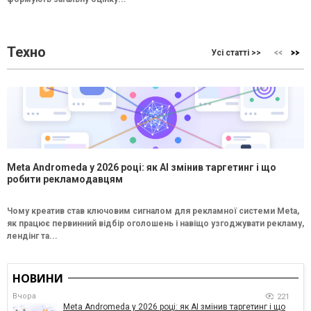
Техно
Усі статті >>
Meta Andromeda у 2026 році: як AI змінив таргетинг і що
робити рекламодавцям
Чому креатив став ключовим сигналом для рекламної системи Meta,
як працює первинний відбір оголошень і навіщо узгоджувати рекламу,
лендінг та...
НОВИНИ
Вчора
221
Meta Andromeda у 2026 році: як AI змінив таргетинг і що