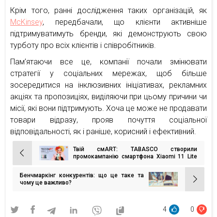
Крім того, ранні дослідження таких організацій, як
McKinsey
, передбачали, що клієнти активніше
підтримуватимуть бренди, які демонструють свою
турботу про всіх клієнтів і співробітників.
Пам’ятаючи все це, компанії почали змінювати
стратегії у соціальних мережах, щоб більше
зосередитися на інклюзивних ініціативах, рекламних
акціях та пропозиціях, виділяючи при цьому причини чи
місії, які вони підтримують. Хоча це може не продавати
товари відразу, прояв почуття соціальної
відповідальності, як і раніше, корисний і ефективний.
Твій смART: TABASCO створили
Навігація
промокампанію смартфона Xiaomi 11 Lite
5G NE
записів
Бенчмаркінг конкурентів: що це таке та
чому це важливо?
4
0