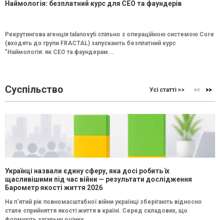
Наймологія: безплатний курс для CEO та фаундерів
Рекрутингова агенція talanovyti спільно з операційною системою Core
(входять до групи FRACTAL) запускають безплатний курс
"Наймологія: як СEO та фаундерам...
Суспільство
Усі статті >>
Українці назвали єдину сферу, яка досі робить їх
щасливішими під час війни — результати дослідження
Барометр якості життя 2026
На п’ятий рік повномасштабної війни українці зберігають відносно
стале сприйняття якості життя в країні. Серед складових, що
формують загальну оцінку...