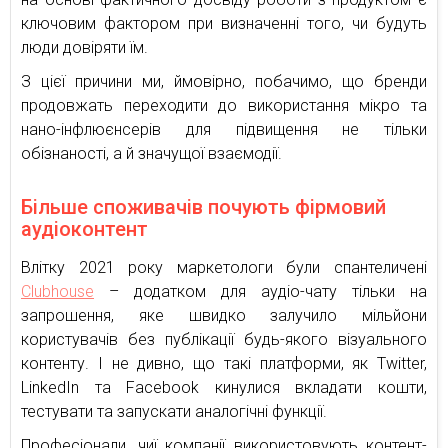
ключовим фактором при визначенні того, чи будуть
люди довіряти їм.
З цієї причини ми, ймовірно, побачимо, що бренди
продовжать переходити до використання мікро та
нано-інфлюєнсерів для підвищення не тільки
обізнаності, а й значущої взаємодії.
Більше споживачів почують фірмовий
аудіоконтент
Влітку 2021 року маркетологи були спантеличені
Clubhouse
– додатком для аудіо-чату тільки на
запрошення, яке швидко залучило мільйони
користувачів без публікації будь-якого візуального
контенту. І не дивно, що такі платформи, як Twitter,
LinkedIn та Facebook кинулися вкладати кошти,
тестувати та запускати аналогічні функції.
Професіонали, чиї компанії використовують контент-