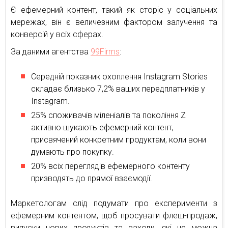
Є ефемерний контент, такий як сторіс у соціальних
мережах, він є величезним фактором залучення та
конверсій у всіх сферах.
За даними агентства
99Firms
:
Середній показник охоплення Instagram Stories
складає близько 7,2% ваших передплатників у
Instagram.
25% споживачів міленіалів та покоління Z
активно шукають ефемерний контент,
присвячений конкретним продуктам, коли вони
думають про покупку.
20% всіх переглядів ефемерного контенту
призводять до прямої взаємодії.
Маркетологам слід подумати про експерименти з
ефемерним контентом, щоб просувати флеш-продаж,
випуски нових продуктів та заходи, які не можна