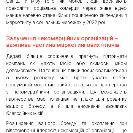
Gen-Z. У міру того, як молоді люди досягають
повноліття, соціальна комерція через живе відео
майже напевно стане більш поширеною як тенденція
маркетингу в соціальних мережах у 2022 році.
Залучення некомерційних організацій –
важлива частина маркетингових планів
Дедалі більше споживачів прагнуть підтримати
компанії, які мають місію або якимось чином
допомагають. Ця тенденція тільки посилюватиметься, і
в цьому розвитку має брати участь добре
продуманий маркетинговий план шляхом партнерства
з некомерційними організаціями. Ця можливість
партнерства має потенціал не тільки для розвитку
вашого бізнесу, а й для виконання важливих
благодійних місій.
Розширення вашого бренду та охоплення при
відстоюванні інтересів некомерційної організації – це