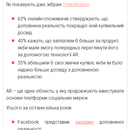
Як показують дані, зібрані
ThinkMobiles
:
63% онлайн-споживачів стверджують, що
доповнена реальність покращує їхній купівельний
досвід.
40% кажуть, що заплатили б більше за продукт,
якби мали змогу попередньо переглянути його
за допомогою технології AR.
35% збільшили б свої звички купівлі, якби їм було
надано більше досвіду з доповненою
реальністю.
AR – ще одна область, у яку продовжують інвестувати
основні платформи соціальних мереж.
Усього за останні кілька років:
Facebook представив
рекламу
доповненої
реальності;