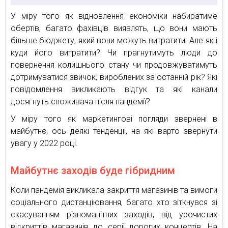
У міру того як відновлення економіки набиратиме
обертів, багато фахівців виявлять, що вони мають
більше бюджету, який вони можуть витратити. Але як і
куди його витратити? Чи прагнутимуть люди до
повернення колишнього стану чи продовжуватимуть
дотримуватися звичок, вироблених за останній рік? Які
повідомлення викликають відгук та які канали
досягнуть споживача після пандемії?
У міру того як маркетингові погляди звернені в
майбутнє, ось деякі тенденції, на які варто звернути
увагу у 2022 році.
Майбутнє заходів буде гібридним
Коли пандемія викликала закриття магазинів та вимоги
соціального дистанціювання, багато хто зіткнувся зі
скасуванням різноманітних заходів, від урочистих
відкриттів магазинів до серії дорогих концертів. На