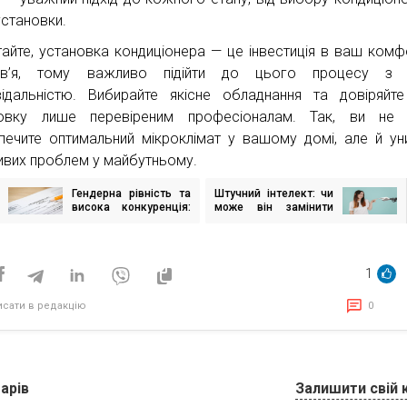
установки.
тайте, установка кондиціонера — це інвестиція в ваш комф
ов’я, тому важливо підійти до цього процесу з 
відальністю. Вибирайте якісне обладнання та довіряйт
овку лише перевіреним професіоналам. Так, ви не т
печите оптимальний мікроклімат у вашому домі, але й ун
вих проблем у майбутньому.
Гендерна рівність та
Штучний інтелект: чи
ігація
висока конкуренція:
може він замінити
исів
перші підсумки
людину?
військового
рекрутингу за даними
Work.ua
1
исати в редакцію
0
арів
Залишити свій 