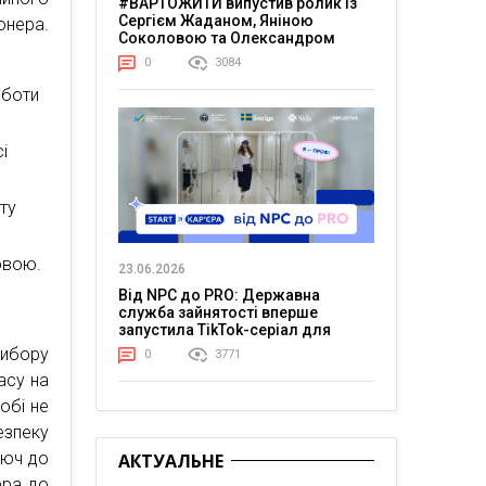
#ВАРТОЖИТИ випустив ролик із
Сергієм Жаданом, Яніною
онера.
Соколовою та Олександром
Тереном про життя в постійній
0
3084
напрузі
оботи
і
оту
ковою.
23.06.2026
Від NPC до PRO: Державна
служба зайнятості вперше
запустила TikTok-серіал для
молоді
ибору
0
3771
асу на
обі не
езпеку
люч до
АКТУАЛЬНЕ
ера до