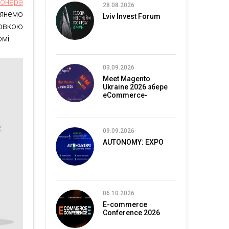
іонера
28.08.2026
лянемо
Lviv Invest Forum
новкою
мі.
03.09.2026
Meet Magento
Ukraine 2026 збере
eCommerce-
спільноту в Києві
09.09.2026
AUTONOMY: EXPO
06.10.2026
E-commerce
Conference 2026