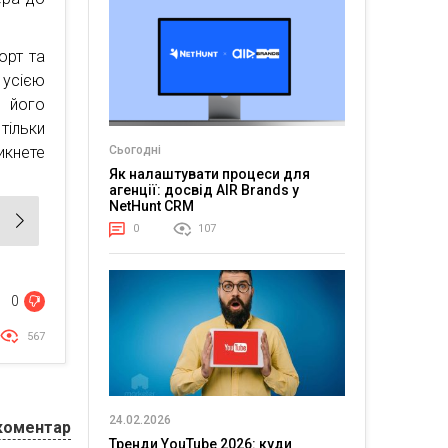
орт та
усією
е його
ільки
Сьогодні
икнете
Як налаштувати процеси для
агенції: досвід AIR Brands у
NetHunt CRM
0
107
0
567
24.02.2026
коментар
Тренди YouTube 2026: куди