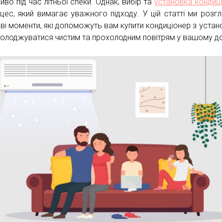
во під час літньої спеки. Однак, вибір та
установка кондиц
цес, який вимагає уважного підходу. У цій статті ми розг
ві моменти, які допоможуть вам купити кондиціонер з уста
солоджуватися чистим та прохолодним повітрям у вашому до