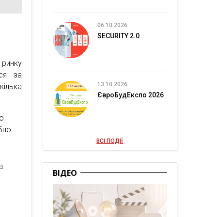
06.10.2026
SECURITY 2.0
 ринку
ься за
13.10.2026
кілька
ЄвроБудЕкспо 2026
го
ібно
ВСІ ПОДІЇ
а
ВІДЕО