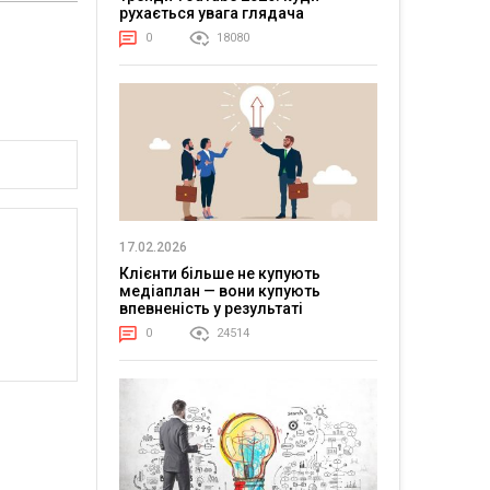
рухається увага глядача
0
18080
17.02.2026
Клієнти більше не купують
медіаплан — вони купують
впевненість у результаті
0
24514