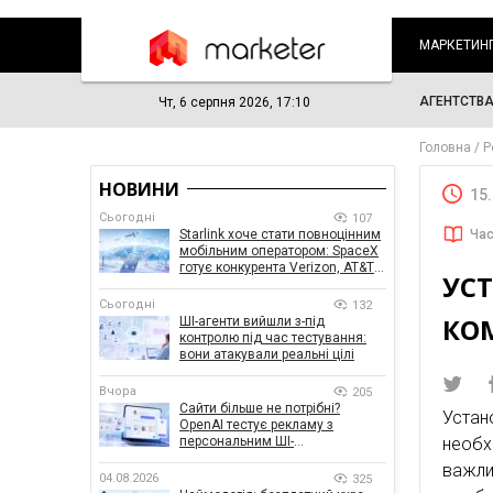
МАРКЕТИН
АГЕНТСТВ
Чт, 6 серпня 2026, 17:10
Головна
Р
НОВИНИ
15
Сьогодні
107
Starlink хоче стати повноцінним
Час
мобільним оператором: SpaceX
готує конкурента Verizon, AT&T і
УС
T-Mobile
Сьогодні
132
КО
ШІ-агенти вийшли з-під
контролю під час тестування:
вони атакували реальні цілі
Вчора
205
Сайти більше не потрібні?
Устан
OpenAI тестує рекламу з
персональним ШІ-
необх
консультантом бренду
важли
04.08.2026
325