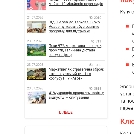
майже 10 мільйонів переглядів
Купую
24.07.2026
2010
Від Львова до Харкова: Glovo
Academy масштабує освітню
програму для підтримки
українського бізнесу
23.07.2026
711
Поки 97% маркетологів пишуть
промпти, Галичина дістала
голку та фетр
23.07.2026
1090
Маркетинг як стратегічна зброя:
інтелектуальний тил 1-го
корпусу НГУ «Азов»
Зверн
23.07.2026
3818
41% українців працюють навіть у
устан
відпустці — опитування
та по
перев
БІЛЬШЕ
Клю
Коли 