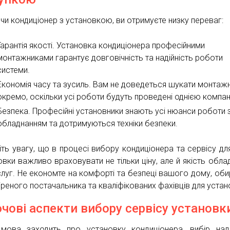
чи кондиціонер з установкою, ви отримуєте низку переваг:
Гарантія якості. Установка кондиціонера професійними
монтажниками гарантує довговічність та надійність роботи
системи.
Економія часу та зусиль. Вам не доведеться шукати монтажн
окремо, оскільки усі роботи будуть проведені однією компан
Безпека. Професійні установники знають усі нюанси роботи 
обладнанням та дотримуються техніки безпеки.
іть увагу, що в процесі вибору кондиціонера та сервісу дл
овки важливо враховувати не тільки ціну, але й якість обла
слуг. Не економте на комфорті та безпеці вашого дому, об
іреного постачальника та кваліфікованих фахівців для устан
чові аспекти вибору сервісу установк
мова заходить про установку кондиціонера, вибір над