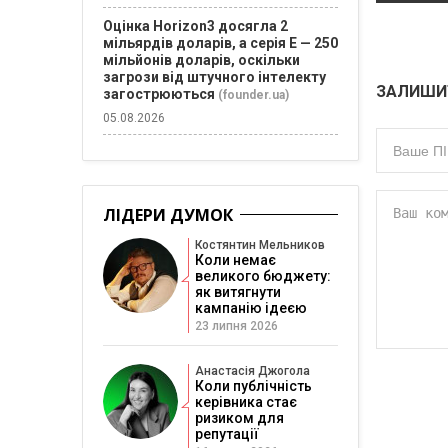
Оцінка Horizon3 досягла 2
мільярдів доларів, а серія E — 250
мільйонів доларів, оскільки
загрози від штучного інтелекту
ЗАЛИШИ
загострюються
(founder.ua)
05.08.2026
ЛІДЕРИ ДУМОК
Костянтин Мельников
Коли немає
великого бюджету:
як витягнути
кампанію ідеєю
23 липня 2026
Анастасія Джогола
Коли публічність
керівника стає
ризиком для
репутації