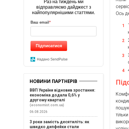
Раз на тиждень ми
серві
відправляємо дайджест з
найпопулярнішими статтями.
Ось д
Ваш email
*
Підписатися
Надано SendPulse
НОВИНИ ПАРТНЕРІВ
Під
ВВП України відновив зростання:
Комф
економіка додала 0,6% у
другому кварталі
конди
(economist.com.ua)
пошук
06.08.2026
тільки
викор
3 роки замість десятиліть: як
швидко дипфейки стали
успіх