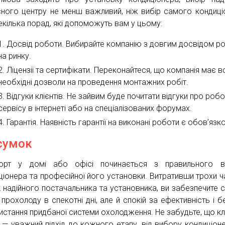
сного центру не менш важливий, ніж вибір самого кондиці
екілька порад, які допоможуть вам у цьому:
Досвід роботи. Вибирайте компанію з довгим досвідом р
на ринку.
Ліцензії та сертифікати. Переконайтеся, що компанія має вс
необхідні дозволи на проведення монтажних робіт.
Відгуки клієнтів. Не зайвим буде почитати відгуки про роб
сервісу в інтернеті або на спеціалізованих форумах.
Гарантія. Наявність гарантії на виконані роботи є обов’яз
сумок
орт у домі або офісі починається з правильного в
ціонера та професійної його установки. Витративши трохи ч
 надійного постачальника та установника, ви забезпечите с
 прохолоду в спекотні дні, але й спокій за ефективність і б
истання придбаної системи охолодження. Не забудьте, що к
у — уважний підхід до кожного етапу, від вибору кондиціон