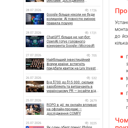
реклами: дослідження
показало, що насправді
Про
впливає на ефективність
28.07.2026
1726
кампаній
Google більше ніколи не буде
колишнім: AI повністю змінює
Устан
правила пошуку
монта
28.07.2026
1721
до йо
ChatGPT більше не чат-бот:
OpenAI готує головного
кілька
конкурента Google і Microsoft
27.07.2026
705
Найбільший інвестиційний
форум країни: встигніть
придбати квиток на Lviv Invest
Forum
26.07.2026
532
Від $700 до $15 000: скільки
заробляють та витрачають в
українському PR — інсайти від
znamy та Women Make Money
25.07.2026
2679
ROPO в дії: як онлайн впливає
на офлайн-продажі —
дослідження COMFY
Чом
25.07.2026
3225
пок
Як один оберт приніс Philips