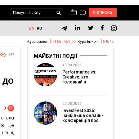
ПІДПИСКА
UA
RU
Курс валют:
$44,65 , €51,50
Курс Біткоїн:
$64549
МАЙБУТНІ ПОДІЇ
567
13.08.2026
Performance vs.
Creative: хто
 ДО
головний в
перформанс-
маркетингу?
20.08.2026
0
InvestFest 2026:
найбільша онлайн-
 стала
конференція про
ів. Це
інвестиції
щенні,