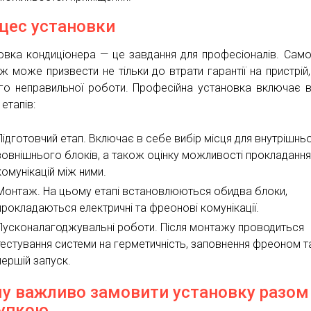
цес установки
овка кондиціонера — це завдання для професіоналів. Само
ж може призвести не тільки до втрати гарантії на пристрій,
го неправильної роботи. Професійна установка включає 
 етапів:
Підготовчий етап. Включає в себе вибір місця для внутрішнь
зовнішнього блоків, а також оцінку можливості прокладанн
комунікацій між ними.
Монтаж. На цьому етапі встановлюються обидва блоки,
прокладаються електричні та фреонові комунікації.
Пусконалагоджувальні роботи. Після монтажу проводиться
тестування системи на герметичність, заповнення фреоном т
першій запуск.
у важливо замовити установку разом
упкою