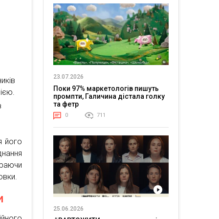
23.07.2026
иків
Поки 97% маркетологів пишуть
ією.
промпти, Галичина дістала голку
та фетр
з
0
711
я його
днання
ираючи
овки.
и
25.06.2026
ійного