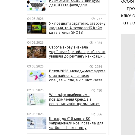
особли
Наймологія: безплатний курс
для CEO та фаундерів
— про
ключо
04.08.2026
277
та на
Як поєднати стратегію, створену
людьми, та AI-технології? Кейс
izi та агенції SHOTS
04.08.2026
4054
Європа знову визнала
український ритейл: три «Сільпо»
увійшли до рейтингу найкращих
супермаркетів
03.08.2026
2954
Вступ-2026: менеджмент вдруге
став найпопулярнішою
спеціальністю, а кількість заяв
— рекордна за 5 років
02.08.2026
430
WhatsApp прибиратиме
повідомлення брендів з
основних чатів: що зміниться
для бізнесу
02.08.2026
566
Штраф до €15 млн: у ЄС
запрацювали нові правила для
чатботів і ШІ-контенту