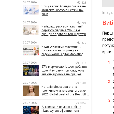
31.07.2026
623
Чому великі бренди більше не
змінюють логотипи кожні три
Image:
роки
Виб
31.07.2026
704
Найкращі рекламні кампанії
першого півріччя 2026: які
Перш 
бренди задавали тон індустрії
предс
30.07.2026
879
потуж
Куди рухається маркетинг:
головні сигнали ринку за
критер
підсумками Digital Marketing
Day від GoIT
29.07.2026
1318
67% маркетологів досі роблять
одну й ту саму помилку, хоча
знають, що вона не працює
29.07.2026
1007
Наталія Морозова стала
членкинею міжнародного журі
2026 Global Best of the Best Effie
Awards
28.07.2026
3752
AI-креативи самі по собі не
підвищують ефективність