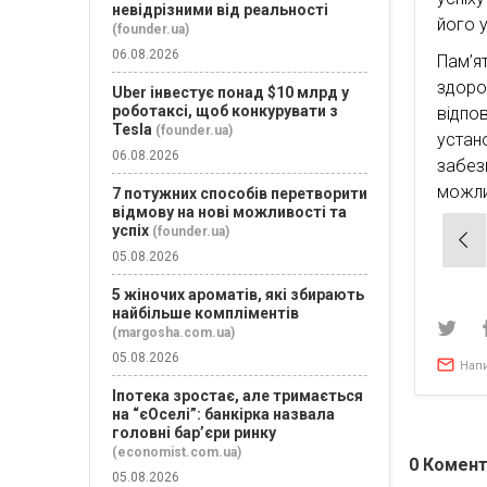
невідрізними від реальності
його 
(founder.ua)
06.08.2026
Пам’я
здор
Uber інвестує понад $10 млрд у
роботаксі, щоб конкурувати з
відпо
Tesla
(founder.ua)
устан
06.08.2026
забез
можли
7 потужних способів перетворити
відмову на нові можливості та
успіх
(founder.ua)
Нав
05.08.2026
зап
5 жіночих ароматів, які збирають
найбільше компліментів
(margosha.com.ua)
05.08.2026
Нап
Іпотека зростає, але тримається
на “єОселі”: банкірка назвала
головні бар’єри ринку
(economist.com.ua)
0
Комент
05.08.2026