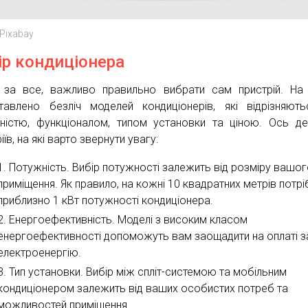
 Pixabay
ір кондиціонера
за все, важливо правильно вибрати сам пристрій. На
тавлено безліч моделей кондиціонерів, які відрізняют
ністю, функціоналом, типом установки та ціною. Ось де
іїв, на які варто звернути увагу:
Потужність. Вибір потужності залежить від розміру вашо
приміщення. Як правило, на кожні 10 квадратних метрів потр
приблизно 1 кВт потужності кондиціонера.
Енергоефективність. Моделі з високим класом
енергоефективності допоможуть вам заощадити на оплаті з
електроенергію.
Тип установки. Вибір між спліт-системою та мобільним
кондиціонером залежить від ваших особистих потреб та
можливостей приміщення.