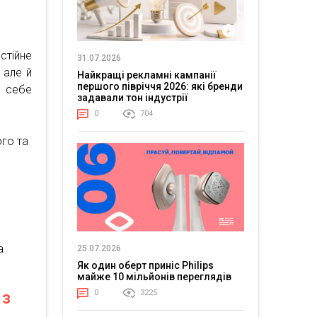
стійне
31.07.2026
 але й
Найкращі рекламні кампанії
першого півріччя 2026: які бренди
в себе
задавали тон індустрії
0
704
ого та
я
а
25.07.2026
Як один оберт приніс Philips
майже 10 мільйонів переглядів
 з
0
3225