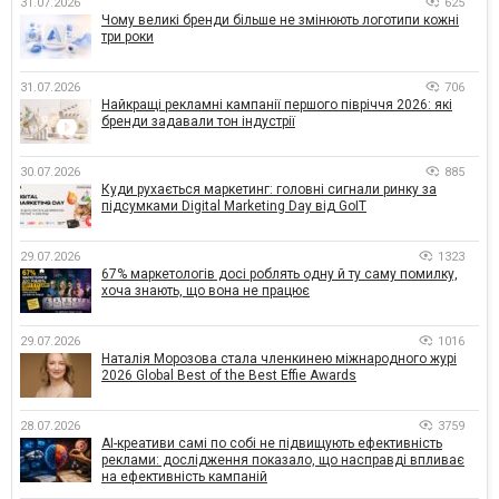
31.07.2026
625
Чому великі бренди більше не змінюють логотипи кожні
три роки
31.07.2026
706
Найкращі рекламні кампанії першого півріччя 2026: які
бренди задавали тон індустрії
30.07.2026
885
Куди рухається маркетинг: головні сигнали ринку за
підсумками Digital Marketing Day від GoIT
29.07.2026
1323
67% маркетологів досі роблять одну й ту саму помилку,
хоча знають, що вона не працює
29.07.2026
1016
Наталія Морозова стала членкинею міжнародного журі
2026 Global Best of the Best Effie Awards
28.07.2026
3759
AI-креативи самі по собі не підвищують ефективність
реклами: дослідження показало, що насправді впливає
на ефективність кампаній