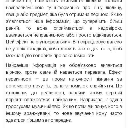
знайомства) називають схильність людини вважати
найправильнішою ту інформацію про іншу людину,
явище або предмет, яка була отримана першою. Якщо
з’являється інша інформація, що суперечить більш
ранній, то вона сприймається з недовірою,
вважається неправильною або просто відкидається.
Цей ефект не є універсальним. Він спрацьовує далеко
не у всіх випадках, хоча досить часто для того, щоб
можна було говорити про закономірність.
Найраніша інформація не обов’язково виявиться
вірною, проте саме їй надається перевага. Ефект
первинності — це прояв неточності пізнання за
допомогою почуттів, одна з помилок сприйняття. Це
ставлення до реальності, завдяки якому перший
варіант вважається найкращим. Наприклад, людина
прослухала музичний твір. Якщо потім він почує його в
іншому аранжуванні, то нове звучання йому часто
здається гіршим за попереднє.