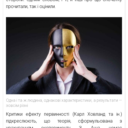
прочитали, так і оцінили.
Одна і та ж людина, однакові характеристики, а результати —
зовсім різні
Критики ефекту первинності (Карл Ховланд та ін.)
підкреслюють, що теорія, сформульована з
урахуванням експерименту З. Аша, немає