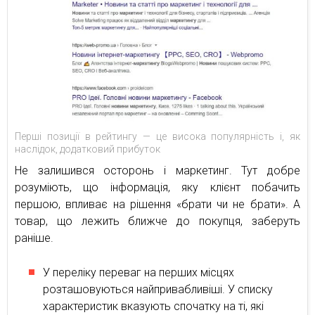
Перші позиції в рейтингу — це висока популярність і, як
наслідок, додатковий прибуток
Не залишився осторонь і маркетинг. Тут добре
розуміють, що інформація, яку клієнт побачить
першою, впливає на рішення «брати чи не брати». А
товар, що лежить ближче до покупця, заберуть
раніше.
У переліку переваг на перших місцях
розташовуються найпривабливіші. У списку
характеристик вказують спочатку на ті, які