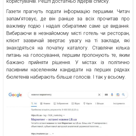
користувачів. Решті достатньо лідерів списку.
Газети прагнуть подати інформацію першими. Читач
запам’ятовує, де він раніше за всіх прочитав про
важливу подію і надалі обиратиме саме це видання.
Вибираючи в незнайомому місті готель чи ресторан,
клієнт зазвичай звертає увагу на ті заклади, які
знаходяться на початку каталогу. Ставлячи кілька
питань на голосування, першим пропонують те, яким
бажано прийняти рішення. У містах із політично
пасивним населенням кандидати на перших рядках
бюлетенів набирають більше голосів. І так у всьому.