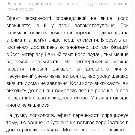
Чуттєве сприйняття реальності іноді дуже сильно
помиляється
Ефект первинності справедливий не лише щодо
сприйняття, а й у плані запам’ятовування. При
отриманні великої кількості інформації людина здатна
утримати у пам’яті лише перші елементи. В результаті
численних досліджень встановлено, що чим більший
обсяг матеріалу і вищий темп його подачі, тим менше
вдається запам’ятати. На підтвердження можна
назвати типовий випадок зі шкільного життя.
Несумлінний учень намагається під час уроку швидко
вивчити домашнє завдання. Коли його викликають, він
виходить до дошки і вимовляє перше речення, а далі
не здатний сказати жодного слова. У пам’яті більше
нічого не лишилося.
На думку психологів, ефект первинності спрацьовує
тому, що раніше набуте знання встигає перебратися в
довготривалу пам’ять. Мозок до нього звикає і