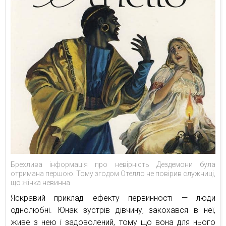
Брехлива інформація про невірність Дездемони була
отримана першою. Тому згодом Отелло не повірив служниці,
що жінка невинна
Яскравий приклад ефекту первинності — люди
однолюбні. Юнак зустрів дівчину, закохався в неї,
живе з нею і задоволений, тому що вона для нього