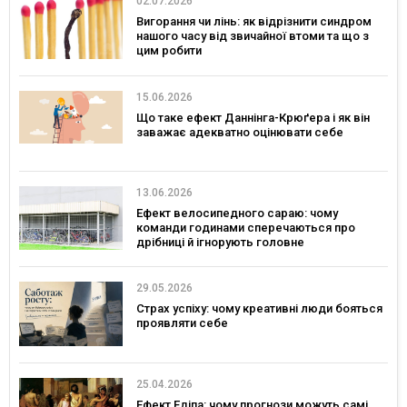
02.07.2026
Вигорання чи лінь: як відрізнити синдром
нашого часу від звичайної втоми та що з
цим робити
15.06.2026
Що таке ефект Даннінга-Крюґера і як він
заважає адекватно оцінювати себе
13.06.2026
Ефект велосипедного сараю: чому
команди годинами сперечаються про
дрібниці й ігнорують головне
29.05.2026
Страх успіху: чому креативні люди бояться
проявляти себе
25.04.2026
Ефект Едіпа: чому прогнози можуть самі