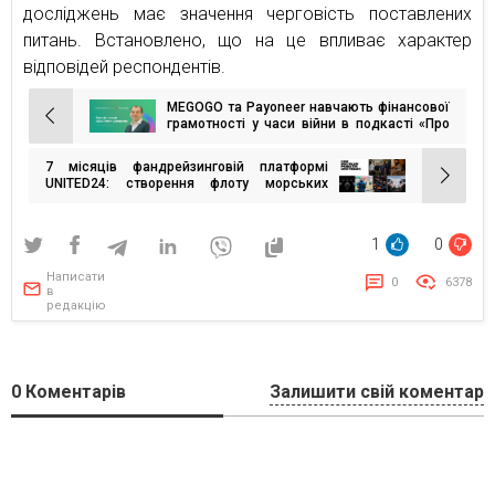
досліджень має значення черговість поставлених
питань. Встановлено, що на це впливає характер
відповідей респондентів.
MEGOGO та Payoneer навчають фінансової
Навігація
грамотності у часи війни в подкасті «Про
гроші»
записів
7 місяців фандрейзинговій платформі
UNITED24: створення флоту морських
дронів та збір зіркових амбасадорів на
генератори
1
0
Написати
0
6378
в
редакцію
0
Коментарів
Залишити свій коментар