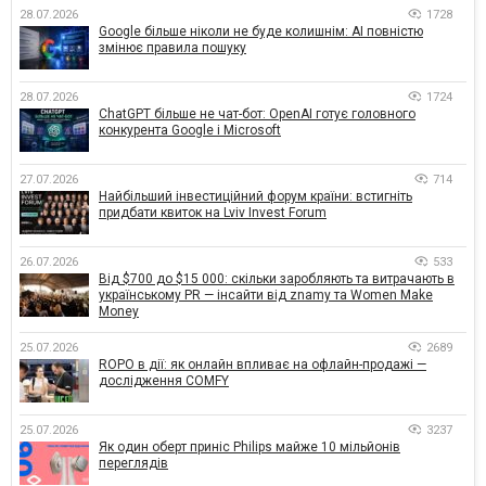
28.07.2026
1728
Google більше ніколи не буде колишнім: AI повністю
змінює правила пошуку
28.07.2026
1724
ChatGPT більше не чат-бот: OpenAI готує головного
конкурента Google і Microsoft
27.07.2026
714
Найбільший інвестиційний форум країни: встигніть
придбати квиток на Lviv Invest Forum
26.07.2026
533
Від $700 до $15 000: скільки заробляють та витрачають в
українському PR — інсайти від znamy та Women Make
Money
25.07.2026
2689
ROPO в дії: як онлайн впливає на офлайн-продажі —
дослідження COMFY
25.07.2026
3237
Як один оберт приніс Philips майже 10 мільйонів
переглядів