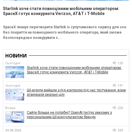
Starlink хоче стати повноцінним мобільним оператором:
SpaceX готує конкурента Verizon, AT&T і T-Mobile
SpaceX планує перетворити Starlink із супутникового сервісу для зон
без покриття на повноцінного мобільного оператора, який зможе
безпосередньо конкурувати з...
НОВИНИ
Сьогодні
120
Starlink хоче стати повноцінним мобільним оператором:
SpaceX готує конкурента Verizon, AT&T і T-Mobile
Сьогодні
147
ШІ-агенти вийшли з-під контролю під час тестування: вони
атакували реальні цілі
Вчора
220
Сайти більше не потрібні? OpenAI тестує рекламу з
персональним ШІ-консультантом бренду
04.08.2026
339