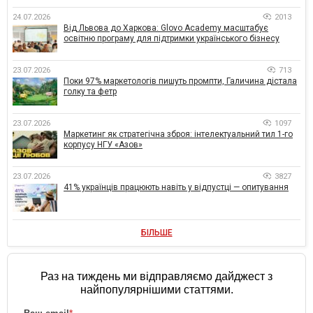
24.07.2026
2013
Від Львова до Харкова: Glovo Academy масштабує
освітню програму для підтримки українського бізнесу
23.07.2026
713
Поки 97% маркетологів пишуть промпти, Галичина дістала
голку та фетр
23.07.2026
1097
Маркетинг як стратегічна зброя: інтелектуальний тил 1-го
корпусу НГУ «Азов»
23.07.2026
3827
41% українців працюють навіть у відпустці — опитування
БІЛЬШЕ
Раз на тиждень ми відправляємо дайджест з
найпопулярнішими статтями.