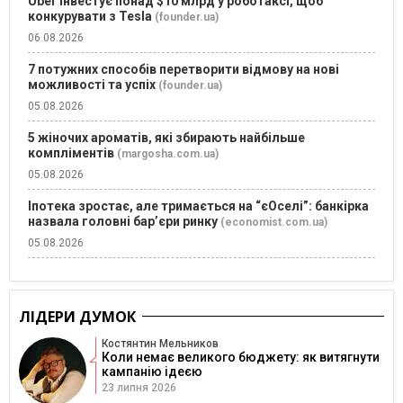
Uber інвестує понад $10 млрд у роботаксі, щоб
конкурувати з Tesla
(founder.ua)
06.08.2026
7 потужних способів перетворити відмову на нові
можливості та успіх
(founder.ua)
05.08.2026
5 жіночих ароматів, які збирають найбільше
компліментів
(margosha.com.ua)
05.08.2026
Іпотека зростає, але тримається на “єОселі”: банкірка
назвала головні бар’єри ринку
(economist.com.ua)
05.08.2026
ЛІДЕРИ ДУМОК
Костянтин Мельников
Коли немає великого бюджету: як витягнути
кампанію ідеєю
23 липня 2026