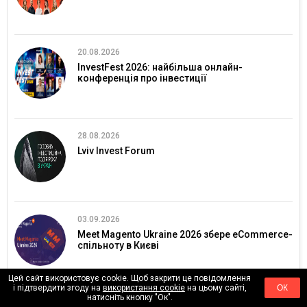
20.08.2026
InvestFest 2026: найбільша онлайн-
конференція про інвестиції
28.08.2026
Lviv Invest Forum
03.09.2026
Meet Magento Ukraine 2026 збере eCommerce-
спільноту в Києві
Цей сайт використовує cookie. Щоб закрити це повідомлення
і підтвердити згоду на
використання cookie
на цьому сайті,
ОК
натисніть кнопку "Ок".
09.09.2026