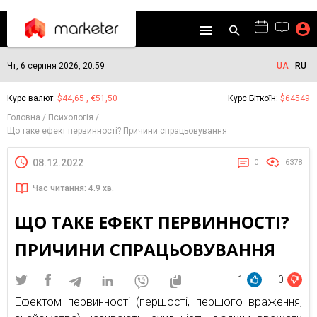
Чт, 6 серпня 2026, 20:59
UA
RU
Курс валют:
$44,65 , €51,50
Курс Біткоїн:
$64549
Головна
Психологія
Що таке ефект первинності? Причини спрацьовування
08.12.2022
0
6378
Час читання: 4.9 хв.
ЩО ТАКЕ ЕФЕКТ ПЕРВИННОСТІ?
ПРИЧИНИ СПРАЦЬОВУВАННЯ
1
0
Ефектом первинності (першості, першого враження,