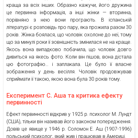
краща за всіх інших. Образно кажучи, його дружина
це первинна інформація, а інші жінки — вторинна,
порівняно з нею вони програють. В іспанській
літературі є розповідь про пару, яка прожила разом 30
років. Жінка боялася, що чоловік охолоне до неї, тому
що за минулі роки її зовнішність змінилася не на краще.
Якось вона випадково побачила, що чоловік довго
дивиться на якесь фото. Коли він пішов, вона дістала
цю фотографію… і заплакала. Це було її власне
зображення у день весілля. Чоловік продовжував
сприймати її такою, якою вона була 30 років тому.
Експеримент С. Аша та критика ефекту
первинності
Ефект первинності відкрив у 1925 р. психолог М. Лундт
(США), тільки він називав його законом попередження.
Довів це явище у 1946 р. Соломон Е. Аш (1907-1996)
польський психолог, який жив і працював в Америці.