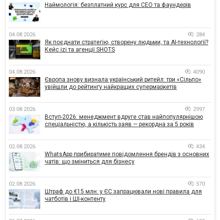
Наймологія: безплатний курс для CEO та фаундерів
04.08.2026
284
Як поєднати стратегію, створену людьми, та AI-технології?
Кейс izi та агенції SHOTS
04.08.2026
4090
Європа знову визнала український ритейл: три «Сільпо»
увійшли до рейтингу найкращих супермаркетів
03.08.2026
2997
Вступ-2026: менеджмент вдруге став найпопулярнішою
спеціальністю, а кількість заяв — рекордна за 5 років
02.08.2026
434
WhatsApp прибиратиме повідомлення брендів з основних
чатів: що зміниться для бізнесу
02.08.2026
570
Штраф до €15 млн: у ЄС запрацювали нові правила для
чатботів і ШІ-контенту