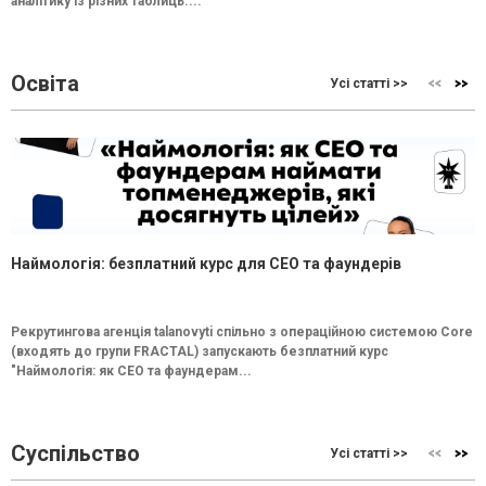
аналітику із різних таблиць....
Освіта
Усі статті >>
Наймологія: безплатний курс для CEO та фаундерів
Рекрутингова агенція talanovyti спільно з операційною системою Core
(входять до групи FRACTAL) запускають безплатний курс
"Наймологія: як СEO та фаундерам...
Суспільство
Усі статті >>