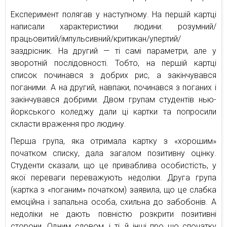
Експеримент полягав у наступному. На першій картці
написали характеристики людини: розумний/
працьовитий/імпульсивний/критикан/упертий/
заздрісник. На другий — ті самі параметри, але у
зворотній послідовності. Тобто, на першій картці
список починався з добрих рис, а закінчувався
поганими. А на другий, навпаки, починався з поганих і
закінчувався добрими. Двом групам студентів нью-
йоркського коледжу дали ці картки та попросили
скласти враження про людину.
Перша група, яка отримала картку з «хорошим»
початком списку, дала загалом позитивну оцінку.
Студенти сказали, що це приваблива особистість, у
якої переваги переважують недоліки. Друга група
(картка з «поганим» початком) заявила, що це слабка
емоційна і запальна особа, схильна до забобонів. А
недоліки не дають повністю розкрити позитивні
сторони. Одним словом, і ті, й інші про що спочатку