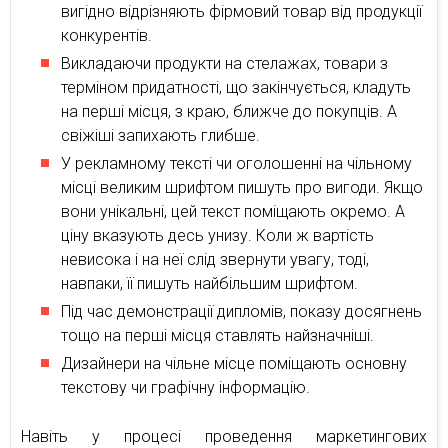
вигідно відрізняють фірмовий товар від продукції
конкурентів.
Викладаючи продукти на стелажах, товари з
терміном придатності, що закінчується, кладуть
на перші місця, з краю, ближче до покупців. А
свіжіші запихають глибше.
У рекламному тексті чи оголошенні на чільному
місці великим шрифтом пишуть про вигоди. Якщо
вони унікальні, цей текст поміщають окремо. А
ціну вказують десь унизу. Коли ж вартість
невисока і на неї слід звернути увагу, тоді,
навпаки, її пишуть найбільшим шрифтом.
Під час демонстрації дипломів, показу досягнень
тощо на перші місця ставлять найзначніші.
Дизайнери на чільне місце поміщають основну
текстову чи графічну інформацію.
Навіть у процесі проведення маркетингових