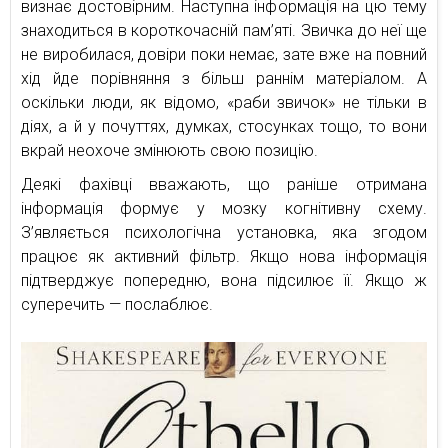
визнає достовірним. Наступна інформація на цю тему
знаходиться в короткочасній пам’яті. Звичка до неї ще
не виробилася, довіри поки немає, зате вже на повний
хід йде порівняння з більш раннім матеріалом. А
оскільки люди, як відомо, «раби звичок» не тільки в
діях, а й у почуттях, думках, стосунках тощо, то вони
вкрай неохоче змінюють свою позицію.
Деякі фахівці вважають, що раніше отримана
інформація формує у мозку когнітивну схему.
З’являється психологічна установка, яка згодом
працює як активний фільтр. Якщо нова інформація
підтверджує попередню, вона підсилює її. Якщо ж
суперечить — послаблює.