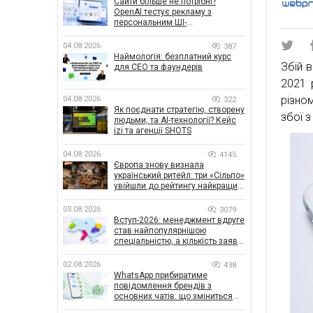
Сайти більше не потрібні?
OpenAI тестує рекламу з
персональним ШІ-
консультантом бренду
04.08.2026
387
Наймологія: безплатний курс
Збій в
для CEO та фаундерів
2021 
різно
04.08.2026
322
Як поєднати стратегію, створену
збої з
людьми, та AI-технології? Кейс
izi та агенції SHOTS
04.08.2026
4145
Європа знову визнала
український ритейл: три «Сільпо»
увійшли до рейтингу найкращих
супермаркетів
03.08.2026
3079
Вступ-2026: менеджмент вдруге
став найпопулярнішою
спеціальністю, а кількість заяв
— рекордна за 5 років
02.08.2026
438
WhatsApp прибиратиме
повідомлення брендів з
основних чатів: що зміниться
для бізнесу