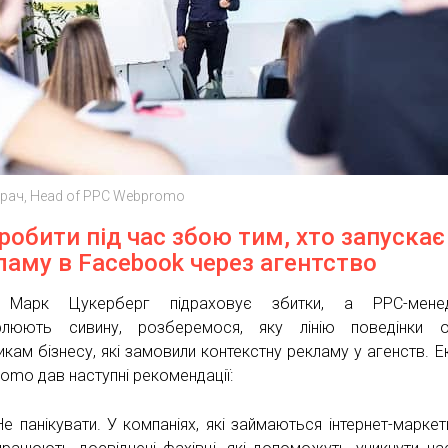
урач, Head of PPC Webpromo
робити під час збою тим, хто запускає
ламу в Facebook через агентство
 Марк Цукерберг підраховує збитки, а PPC-мене
флюють сивину, розберемося, яку лінію поведінки о
икам бізнесу, які замовили контекстну рекламу у агенств. Е
omo дав наступні рекомендації:
Не панікувати. У компаніях, які займаються інтернет-маркет