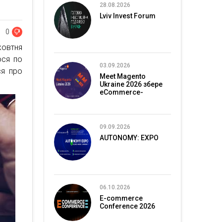
28.08.2026
Lviv Invest Forum
0
 жовтня
ося по
03.09.2026
ся про
Meet Magento
Ukraine 2026 збере
eCommerce-
спільноту в Києві
09.09.2026
AUTONOMY: EXPO
06.10.2026
E-commerce
Conference 2026