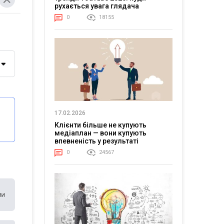
рухається увага глядача
0
18155
17.02.2026
Клієнти більше не купують
медіаплан — вони купують
впевненість у результаті
0
24567