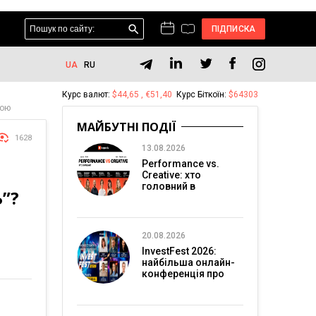
ПІДПИСКА
UA
RU
Курс валют:
$44,65 , €51,40
Курс Біткоїн:
$64303
бою
МАЙБУТНІ ПОДІЇ
1628
13.08.2026
Performance vs.
Creative: хто
головний в
”?
перформанс-
маркетингу?
20.08.2026
InvestFest 2026:
найбільша онлайн-
конференція про
інвестиції