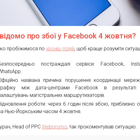
відомо про збої у Facebook 4 жовтня?
ко пробіжимося по
хроніці подій
, щоб краще розуміти ситуац
Безпосередньо постраждалі сервіси: Facebook, Insta
WhatsApp.
Офіційно названа причина: порушення координації мере
трафіку між дата-центрами Facebook в результаті 
налаштувань магістральних маршрутизаторів.
Відновлення роботи: через 6 годин після збою, приблизно о
за Нью-Йоркським часом 4 жовтня.
Бурач, Head of PPC
Webpromo
, так прокоментував ситуацію: