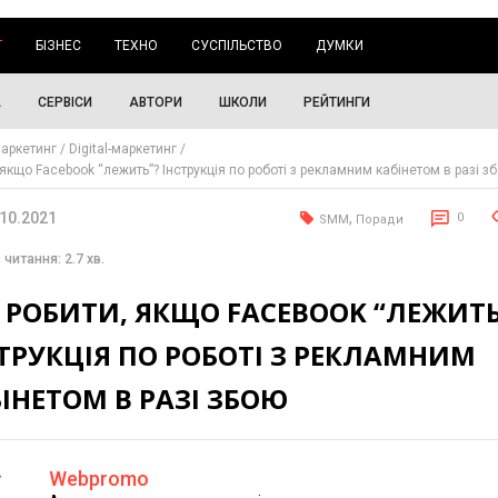
Г
БІЗНЕС
ТЕХНО
СУСПІЛЬСТВО
ДУМКИ
А
СЕРВІСИ
АВТОРИ
ШКОЛИ
РЕЙТИНГИ
аркетинг
Digital-маркетинг
якщо Facebook “лежить”? Інструкція по роботі з рекламним кабінетом в разі з
.10.2021
,
0
SMM
Поради
 читання: 2.7 хв.
 РОБИТИ, ЯКЩО FACEBOOK “ЛЕЖИТЬ
ТРУКЦІЯ ПО РОБОТІ З РЕКЛАМНИМ
ІНЕТОМ В РАЗІ ЗБОЮ
Webpromo