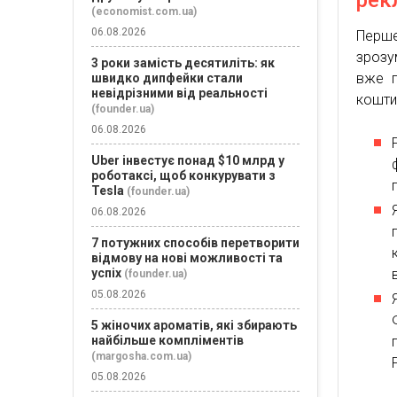
рек
(economist.com.ua)
06.08.2026
Перш
зрозу
3 роки замість десятиліть: як
вже г
швидко дипфейки стали
невідрізними від реальності
кошти
(founder.ua)
06.08.2026
Uber інвестує понад $10 млрд у
роботаксі, щоб конкурувати з
Tesla
(founder.ua)
06.08.2026
7 потужних способів перетворити
відмову на нові можливості та
успіх
(founder.ua)
05.08.2026
5 жіночих ароматів, які збирають
найбільше компліментів
(margosha.com.ua)
05.08.2026