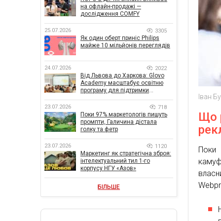
на офлайн-продажі —
дослідження COMFY
25.07.2026
3305
Як один оберт приніс Philips
майже 10 мільйонів переглядів
24.07.2026
2022
Від Львова до Харкова: Glovo
Academy масштабує освітню
програму для підтримки
Іван Б
українського бізнесу
23.07.2026
718
Що 
Поки 97% маркетологів пишуть
промпти, Галичина дістала
рек
голку та фетр
23.07.2026
1120
Поки
Маркетинг як стратегічна зброя:
каму
інтелектуальний тил 1-го
корпусу НГУ «Азов»
власн
Webpr
БІЛЬШЕ