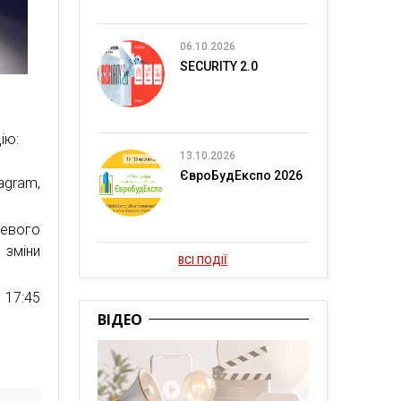
06.10.2026
SECURITY 2.0
ію:
13.10.2026
ЄвроБудЕкспо 2026
gram,
жевого
зміни
ВСІ ПОДІЇ
 17:45
ВІДЕО