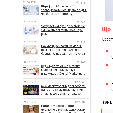
02.08.2026
576
Штраф до €15 млн: у ЄС
запрацювали нові правила для
чатботів і ШІ-контенту
31.07.2026
648
Чому великі бренди більше не
Що 
змінюють логотипи кожні три
роки
Корот
31.07.2026
712
Найкращі рекламні кампанії
першого півріччя 2026: які
бренди задавали тон індустрії
30.07.2026
908
Куди рухається маркетинг:
головні сигнали ринку за
підсумками Digital Marketing
Day від GoIT
29.07.2026
1368
67% маркетологів досі роблять
одну й ту саму помилку, хоча
знають, що вона не працює
Іван 
29.07.2026
1037
Наталія Морозова стала
членкинею міжнародного журі