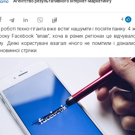
Aгентство результативного інтернет-маркетингу
4
 роботі техно-гіганта вже встиг нашуміти і посіяти паніку. 4
року Facebook “впав”, хоча в різних регіонах це відчувал
му. Деякі користувачі взагалі нічого не помітили і дізнали
 новинної стрічки.