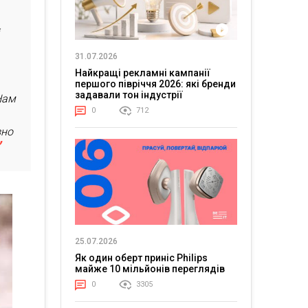
і
31.07.2026
Найкращі рекламні кампанії
першого півріччя 2026: які бренди
задавали тон індустрії
Нам
0
712
зно
25.07.2026
Як один оберт приніс Philips
майже 10 мільйонів переглядів
0
3305