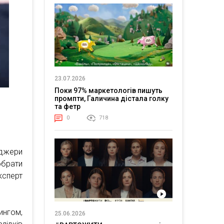
23.07.2026
Поки 97% маркетологів пишуть
промпти, Галичина дістала голку
та фетр
0
718
джери
брати
ксперт
ингом,
25.06.2026