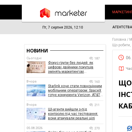
МАРКЕТИН
АГЕНТСТВ
Пт, 7 серпня 2026, 12:10
Головна
М
Що робити, 
НОВИНИ
06
Сьогодні
187
Фокус-групи без людей: як
цифрові двійники покупців
Час
змінять маркетингові
дослідження
ЩО
Вчора
160
Starlink хоче стати повноцінним
мобільним оператором: SpaceX
ІНС
готує конкурента Verizon, AT&T і
T-Mobile
КАБ
Вчора
211
ШІ-агенти вийшли з-під
контролю під час тестування:
вони атакували реальні цілі
05.08.2026
270