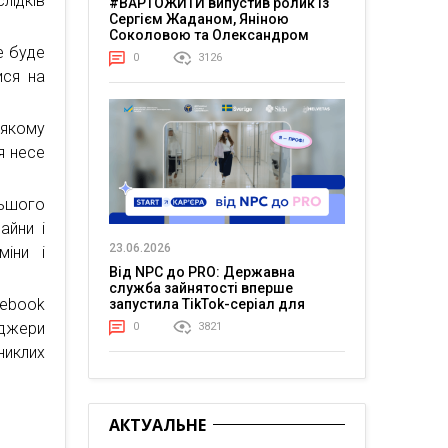
лідків
#ВАРТОЖИТИ випустив ролик із
Сергієм Жаданом, Яніною
Соколовою та Олександром
Тереном про життя в постійній
е буде
0
3126
напрузі
ися на
 якому
я несе
льшого
айни і
23.06.2026
міни і
Від NPC до PRO: Державна
служба зайнятості вперше
cebook
запустила TikTok-серіал для
молоді
еджери
0
3821
никлих
АКТУАЛЬНЕ