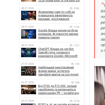
2026 Global Best of the Best Effie
Awards
“
28.07.2026
3782
бл
AI-креативи самі по собі не
підвищують ефективність
по
реклами: дослідження
ре
показало, що насправді
впливає на ефективність
28.07.2026
1733
ре
кампаній
Google більше ніколи не буде
зн
колишнім: AI повністю змінює
правила пошуку
за
пр
28.07.2026
1727
ChatGPT більше не чат-бот:
о 
OpenAI готує головного
конкурента Google і Microsoft
27.07.2026
739
Найбільший інвестиційний
форум країни: встигніть
придбати квиток на Lviv Invest
Forum
26.07.2026
538
Від $700 до $15 000: скільки
заробляють та витрачають в
українському PR — інсайти від
znamy та Women Make Money
25.07.2026
2718
ROPO в дії: як онлайн впливає