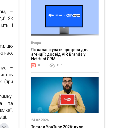
ам, –
и”. Як
ить, і
Вчора
ти, що
Як налаштувати процеси для
жливо,
агенції: досвід AIR Brands у
NetHunt CRM
0
157
нує –
истіть
к (при
римку.
ка та
лка”.
іді.
24.02.2026
Тренди YouTube 2026: куди