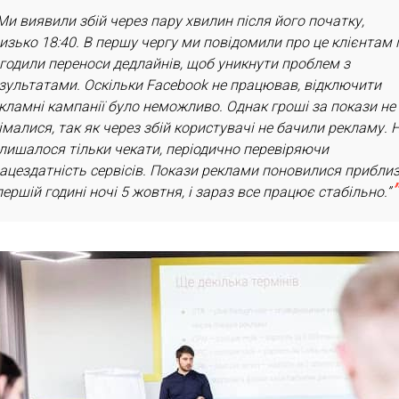
Ми виявили збій через пару хвилин після його початку,
изько 18:40. В першу чергу ми повідомили про це клієнтам 
годили переноси дедлайнів, щоб уникнути проблем з
зультатами. Оскільки Facebook не працював, відключити
кламні кампанії було неможливо. Однак гроші за покази не
імалися, так як через збій користувачі не бачили рекламу. 
лишалося тільки чекати, періодично перевіряючи
ацездатність сервісів. Покази реклами поновилися прибли
першій годині ночі 5 жовтня, і зараз все працює стабільно.”