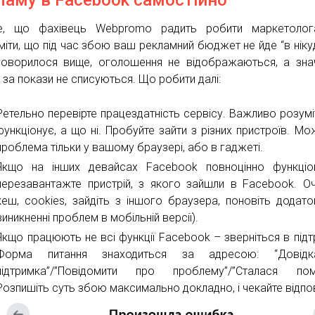
ламу в Facebook самостійно
е, що фахівець Webpromo радить робити маркетолог
міти, що під час збою ваш рекламний бюджет не йде “в нікуд
оворилося вище, оголошення не відображаються, а знач
 за покази не списуються. Що робити далі:
Ретельно перевірте працездатність сервісу. Важливо розумі
функціонує, а що ні. Пробуйте зайти з різних пристроїв. Мо
проблема тільки у вашому браузері, або в гаджеті.
Якщо на інших девайсах Facebook повноцінно функціо
перезавантажте пристрій, з якого зайшли в Facebook. Оч
кеш, cookies, зайдіть з іншого браузера, поновіть додато
виникненні проблем в мобільній версії).
Якщо працюють не всі функції Facebook – зверніться в підт
Форма питання знаходиться за адресою: “Довід
підтримка”/”Повідомити про проблему”/”Сталася поми
Розпишіть суть збою максимально докладно, і чекайте відпов