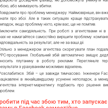
працюють досвідчені фахівці, які допоможуть уникнути нас
збою, або мінімізують збитки.
Повідомити про проблему менеджеру. Найімовірніше, він вж
знати про збої. Але в таких ситуаціях краще підстрахуват
випадок, якщо проблему ніхто, крім вас, ще не помітив.
Виключити самодіяльність. При роботі з агентствами ні в
разі не намагайтеся самостійно вирішити проблему: компані
відповідальність за результат, але не за ваші дії.
Спільно з менеджером агентства скорегувати план пода
PPC-просування. Глобальний збій автоматично зміщує дедл
вносить плутанину в роботу реклами. Перегляньте тер
результати з урахуванням можливих відхилень.
Розслабитися. Збій – це завжди тимчасово. Інженери Fa
зацікавлені в якнайшвидшому усуненні неполадок, а мен
агентства інтернет-маркетингу подбають про рішення ви
проблем.
робити під час збою тим, хто запускає