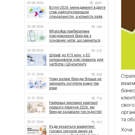
03.08.2026
3097
Вступ-2026: менеджмент вдруге
став найпопулярнішою
спеціальністю, а кількість заяв
— рекордна за 5 років
02.08.2026
440
WhatsApp прибиратиме
повідомлення брендів з
основних чатів: що зміниться
для бізнесу
02.08.2026
576
Штраф до €15 млн: у ЄС
запрацювали нові правила для
чатботів і ШІ-контенту
31.07.2026
650
Страт
Чому великі бренди більше не
взаєм
змінюють логотипи кожні три
роки
бізне
клієн
31.07.2026
716
Найкращі рекламні кампанії
свого
першого півріччя 2026: які
орган
бренди задавали тон індустрії
та об
30.07.2026
912
Куди рухається маркетинг:
Хоча 
головні сигнали ринку за