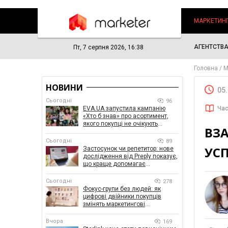
МАРКЕТИН
АГЕНТСТВ
Пт, 7 серпня 2026, 16:38
Головна
М
НОВИНИ
05
Сьогодні
96
EVA.UA запустила кампанію
Час
«Хто б знав» про асортимент,
якого покупці не очікують
ВЗ
побачити на платформі
Сьогодні
89
УСП
Застосунок чи репетитор: нове
дослідження від Preply показує,
що краще допомагає
заговорити іноземною мовою
Сьогодні
278
Фокус-групи без людей: як
цифрові двійники покупців
змінять маркетингові
дослідження
Вчора
169