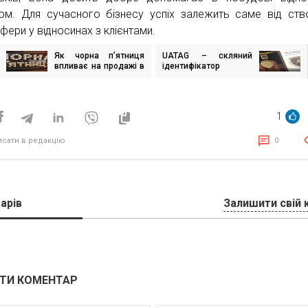
том. Для сучасного бізнесу успіх залежить саме від ств
фери у відносинах з клієнтами.
Як чорна п’ятниця
UATAG – скляний
ігація
впливає на продажі в
ідентифікатор
исів
e-trade
справжності
1
исати в редакцію
0
арів
Залишити свій 
ТИ КОМЕНТАР