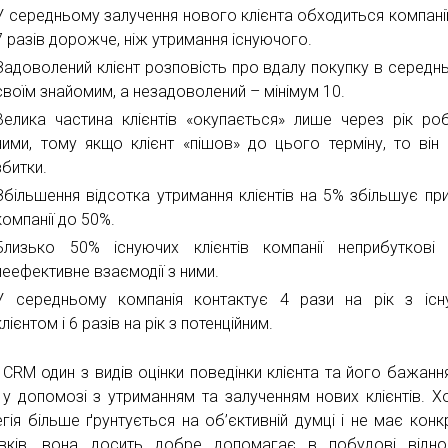
У середньому залучення нового клієнта обходиться компанії 
7 разів дорожче, ніж утримання існуючого.
Задоволений клієнт розповість про вдалу покупку в середн
своїм знайомим, а незадоволений – мінімум 10.
Велика частина клієнтів «окупається» лише через рік ро
ними, тому якщо клієнт «пішов» до цього терміну, то він 
збитки.
Збільшення відсотка утримання клієнтів на 5% збільшує пр
компанії до 50%.
Близько 50% існуючих клієнтів компанії неприбуткові
неефективне взаємодії з ними.
У середньому компанія контактує 4 рази на рік з іс
клієнтом і 6 разів на рік з потенційним.
 CRM один з видів оцінки поведінки клієнта та його бажання
 у допомозі з утриманням та залученням нових клієнтів. Х
егія більше ґрунтується на об’єктивній думці і не має конк
вків, вона досить добре допомагає в побудові відно