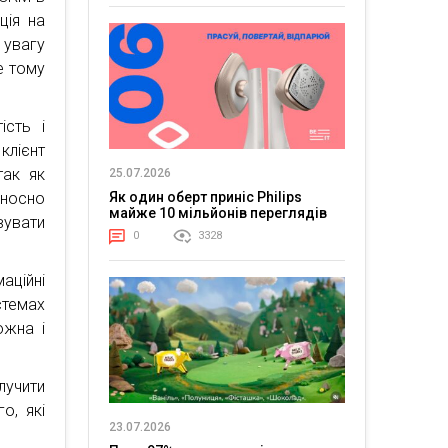
ція на
 увагу
е тому
ість і
клієнт
так як
25.07.2026
дносно
Як один оберт приніс Philips
майже 10 мільйонів переглядів
увати
0
3328
аційні
стемах
ожна і
учити
о, які
23.07.2026