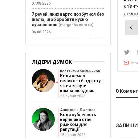
07.08.2026
клієн
атмос
7 речей, яких варто позбутися без
жалю, щоб зробити кухню
сучаснішою
(margosha.com.ua)
Нав
06.08.2026
зап
ЛІДЕРИ ДУМОК
Нап
Костянтин Мельников
Коли немає
великого бюджету:
як витягнути
0
Комент
кампанію ідеєю
23 липня 2026
Анастасія Джогола
Коли публічність
керівника стає
ризиком для
ЗАЛИШИ
репутації
16 липня 2026