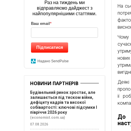
Раз на тиждень ми
На сь
відправляємо дайджест з
потре
найпопулярнішими статтями.
факто
Ваш email
*
висно
Чому
сучас
Підписатися
утрим
нових
Надано SendPulse
утрим
вигідн
Деякі
НОВИНИ ПАРТНЕРІВ
пропон
Будівельний ринок зростає, але
її ро
залишається під тиском війни,
дефіциту кадрів та високої
компа
собівартості: ключові підсумки І
півріччя 2026 року
До 
(economist.com.ua)
наст
07.08.2026