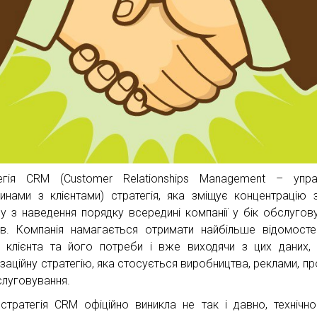
егія CRM (Customer Relationships Management – упра
инами з клієнтами) стратегія, яка зміщує концентрацію 
су з наведення порядку всередині компанії у бік обслугов
тів. Компанія намагається отримати найбільше відомост
 клієнта та його потреби і вже виходячи з цих даних,
ізаційну стратегію, яка стосується виробництва, реклами, п
слуговування.
стратегія CRM офіційно виникла не так і давно, технічн