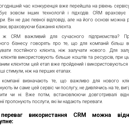
огоднішній час конкуренція вже перейшла на рівень сервісу
бує зовсім інших технологій і підходів. CRM враховує 
ри. Він не дає певної відповіді, але на його основі можна 
вки, враховуючи бажання клієнта.
 ж CRM важливий для сучасного підприємства? Пр
ного бізнесу говорять про те, що для компаній більш в
увати постійного клієнта, ніж залучати нового. Для зал
 клієнтів використовують більше коштів та ресурсів, при ц
аним клієнтом цей етап вже пройдений і використовуються
іші стимули, ніж на перших етапах.
 компанії визначають те, що важливо для нового клі
ують їм саме цей сервіс чи послугу, не дивлячись на те, вигі
бити чи ні. Вже потім, встановлюючи довготривалі відн
нії пропонують послуги, які їм надають переваги.
переваг використання CRM можна відн
упне: