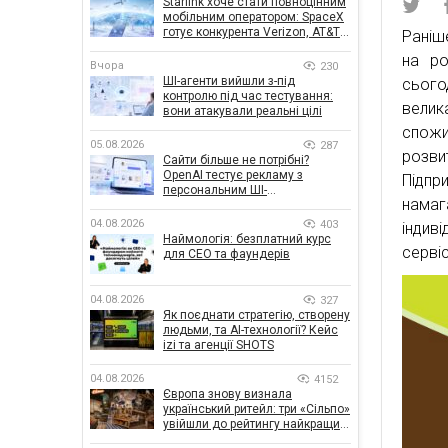
Starlink хоче стати повноцінним
мобільним оператором: SpaceX
готує конкурента Verizon, AT&T і
Раніш
T-Mobile
на ро
Вчора
230
ШІ-агенти вийшли з-під
сього
контролю під час тестування:
велик
вони атакували реальні цілі
спожи
05.08.2026
287
розви
Сайти більше не потрібні?
OpenAI тестує рекламу з
Підп
персональним ШІ-
намаг
консультантом бренду
04.08.2026
403
індив
Наймологія: безплатний курс
сервіс
для CEO та фаундерів
04.08.2026
327
Як поєднати стратегію, створену
людьми, та AI-технології? Кейс
izi та агенції SHOTS
04.08.2026
4152
Європа знову визнала
український ритейл: три «Сільпо»
увійшли до рейтингу найкращих
супермаркетів