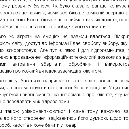
ному розвитку бізнесу. Як було сказано раніше, конкурен
 зростає і це причина, чому все більше компаній звертають
M-стратегію. Клієнт більше не сприймається, як даність, сам
яться все нові та нові способи, як його утримати.
го ж, зіграти на емоціях не завжди вдається. Відкрит
рість світу, доступ до інформації дає свободу вибору, яку 
но використовує. Але тут є плюс і для підприємництва, 
дно впровадження інформаційних технологій дозволяє з ві
кими витратами зберігати, обробляти і використов
мацію про кожний випадок взаємодії з клієнтом.
го ж у багатьох підприємств вже є інтегровані інформ
ми, які автоматизують всі основні бізнес-процеси. У цих си
ичується найрізноманітніша інформація про клієнтів, яку м
бно передавати між підрозділами.
и також урізноманітнюються і саме тому важливо зал
та до його створення, зацікавитись його думкою, щодо тог
собливості він хоче бачити у товарі.