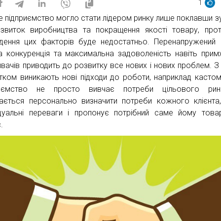
1
е підприємство могло стати лідером ринку лише поклавши з
звиток виробництва та покращення якості товару, про
дення цих факторів буде недостатньо. Перенапружений 
а конкуренція та максимальна задоволеність навіть прим
вачів приводить до розвитку все нових і нових проблем. З
тком виникають нові підходи до роботи, наприклад кастомі
риємство не просто вивчає потреби цільового рин
ається персонально визначити потреби кожного клієнта
ідуальні переваги і пропонує потрібний саме йому тов
.