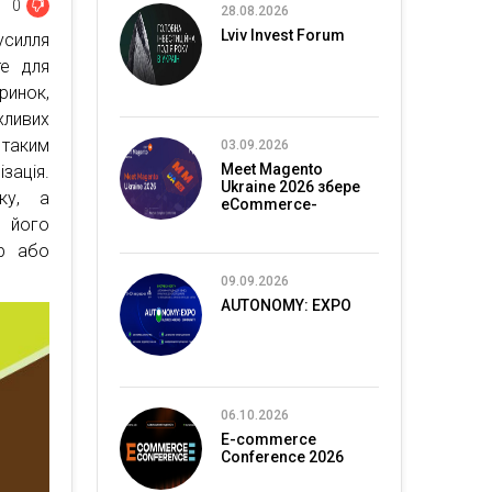
0
28.08.2026
Lviv Invest Forum
усилля
те для
ринок,
хливих
 таким
03.09.2026
Meet Magento
зація.
Ukraine 2026 збере
ку, а
eCommerce-
спільноту в Києві
, його
ар або
09.09.2026
AUTONOMY: EXPO
06.10.2026
E-commerce
Conference 2026