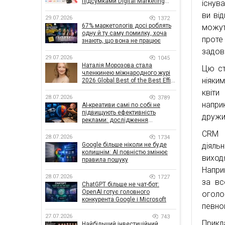
підсумками Digital Marketing
існув
Day від GoIT
ви ві
29.07.2026
1372
67% маркетологів досі роблять
можут
одну й ту саму помилку, хоча
проте
знають, що вона не працює
задово
29.07.2026
1045
Наталія Морозова стала
Цю ст
членкинею міжнародного журі
ніяки
2026 Global Best of the Best Effie
Awards
квіти
28.07.2026
3789
напри
AI-креативи самі по собі не
підвищують ефективність
дружи
реклами: дослідження
показало, що насправді
CRM 
впливає на ефективність
28.07.2026
1734
кампаній
діяль
Google більше ніколи не буде
колишнім: AI повністю змінює
виход
правила пошуку
Напри
28.07.2026
1727
за вс
ChatGPT більше не чат-бот:
OpenAI готує головного
оголо
конкурента Google і Microsoft
певно
27.07.2026
743
Прикл
Найбільший інвестиційний