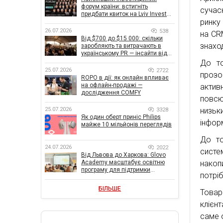
форум країни: встигніть
сучас
придбати квиток на Lviv Invest
ринку
Forum
26.07.2026
538
на CR
Від $700 до $15 000: скільки
знаход
заробляють та витрачають в
українському PR — інсайти від
znamy та Women Make Money
До то
25.07.2026
2722
прозо
ROPO в дії: як онлайн впливає
на офлайн-продажі —
актив
дослідження COMFY
повсю
низь
25.07.2026
3328
Як один оберт приніс Philips
інфор
майже 10 мільйонів переглядів
До то
24.07.2026
2022
систе
Від Львова до Харкова: Glovo
накоп
Academy масштабує освітню
програму для підтримки
потрі
українського бізнесу
БІЛЬШЕ
Товар
клієн
саме о