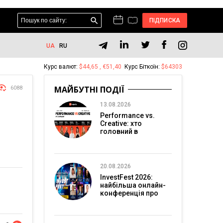
ПІДПИСКА
UA
RU
Курс валют:
$44,65 , €51,40
Курс Біткоїн:
$64303
МАЙБУТНІ ПОДІЇ
6088
13.08.2026
Performance vs.
Creative: хто
головний в
перформанс-
маркетингу?
20.08.2026
InvestFest 2026:
найбільша онлайн-
конференція про
інвестиції