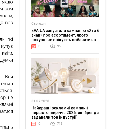
, якщо
ом вам
ували,
що вас
Сьогодні
EVA.UA запустила кампанію «Хто б
знав» про асортимент, якого
и, які
покупці не очікують побачити на
платформі
 купує
0
96
квіти,
 думки
. Вся
ться і
ється.
коріше
31.07.2026
кламні
Найкращі рекламні кампанії
атися
першого півріччя 2026: які бренди
задавали тон індустрії
0
716
 CRM в