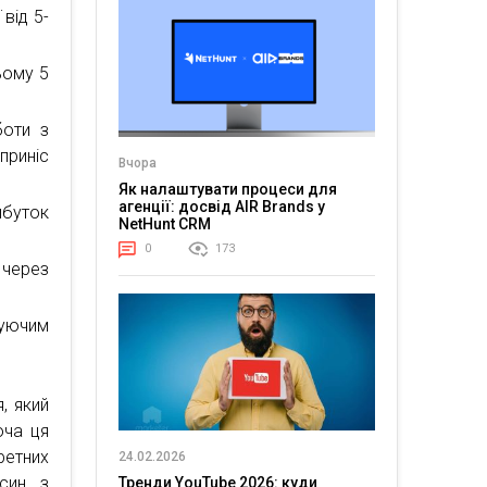
від 5-
ьому 5
боти з
приніс
Вчора
Як налаштувати процеси для
агенції: досвід AIR Brands у
ибуток
NetHunt CRM
0
173
 через
нуючим
, який
оча ця
ретних
24.02.2026
син з
Тренди YouTube 2026: куди