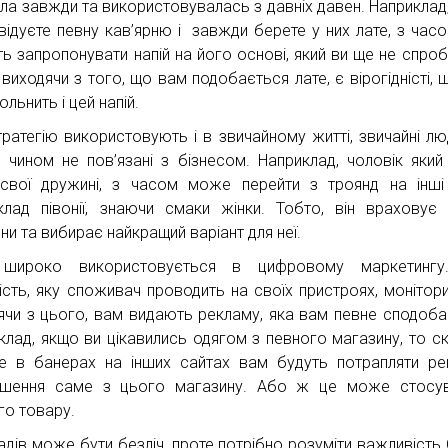
ала завжди та використовувалась з давніх давен. Наприклад
двідуєте певну кав’ярню і завжди берете у них лате, з час
ь запропонувати напій на його основі, який ви ще не спроб
 виходячи з того, що вам подобається лате, є вірогідністі, 
льнить і цей напій.
ратегію використовують і в звичайному житті, звичайні люд
м чином не пов’язані з бізнесом. Наприклад, чоловік який
 свої дружині, з часом може перейти з троянд на інші 
клад півонії, знаючи смаки жінки. Тобто, він враховує
ни та вибирає найкращий варіант для неї.
широко використовується в цифровому маркетингу
ність, яку споживач проводить на своїх пристроях, монітори
ячи з цього, вам видають рекламу, яка вам певне сподоба
клад, якщо ви цікавились одягом з певного магазину, то с
е в банерах на інших сайтах вам будуть потрапляти ре
шення саме з цього магазину. Або ж це може стосув
го товару.
адів може бути безліч, проте потрібно розуміти важливість