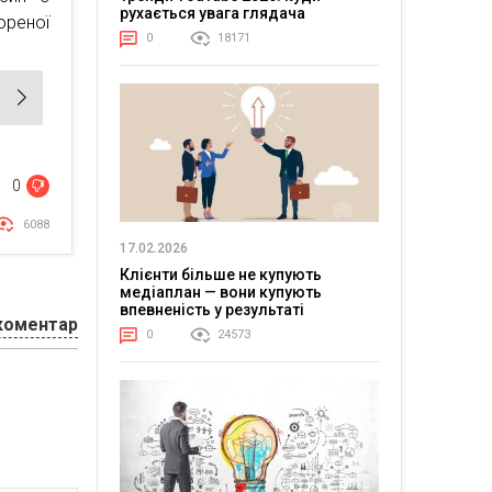
рухається увага глядача
ореної
0
18171
0
6088
17.02.2026
Клієнти більше не купують
медіаплан — вони купують
впевненість у результаті
коментар
0
24573