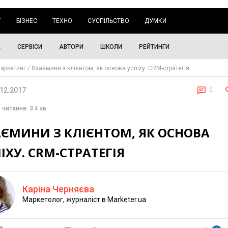
Г
БІЗНЕС
ТЕХНО
СУСПІЛЬСТВО
ДУМКИ
А
СЕРВІСИ
АВТОРИ
ШКОЛИ
РЕЙТИНГИ
аркетинг
Взаємини з клієнтом, як основа успіху. CRM-стратегія
.12.2017
0
 читання: 3.4 хв.
АЄМИНИ З КЛІЄНТОМ, ЯК ОСНОВА
ІХУ. CRM-СТРАТЕГІЯ
Каріна Черняєва
Маркетолог, журналіст в Marketer.ua