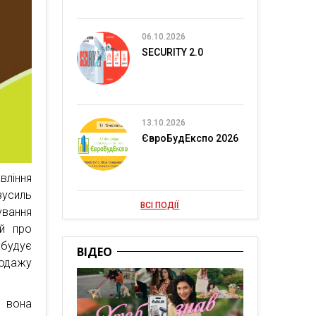
06.10.2026
SECURITY 2.0
13.10.2026
ЄвроБудЕкспо 2026
вління
зусиль
ВСІ ПОДІЇ
ування
ей про
 будує
ВІДЕО
родажу
о вона