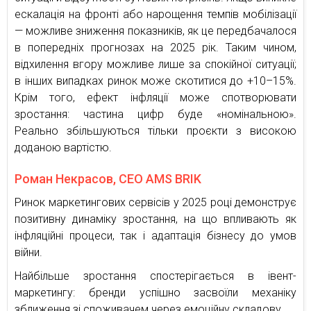
ескалація на фронті або нарощення темпів мобілізації
— можливе зниження показників, як це передбачалося
в попередніх прогнозах на 2025 рік. Таким чином,
відхилення вгору можливе лише за спокійної ситуації;
в інших випадках ринок може скотитися до +10–15%.
Крім того, ефект інфляції може спотворювати
зростання: частина цифр буде «номінальною».
Реально збільшуються тільки проєкти з високою
доданою вартістю.
Роман Некрасов, CEO AMS BRIK
Ринок маркетингових сервісів у 2025 році демонструє
позитивну динаміку зростання, на що впливають як
інфляційні процеси, так і адаптація бізнесу до умов
війни.
Найбільше зростання спостерігається в івент-
маркетингу: бренди успішно засвоїли механіку
зближення зі споживачем через емоційну складову.