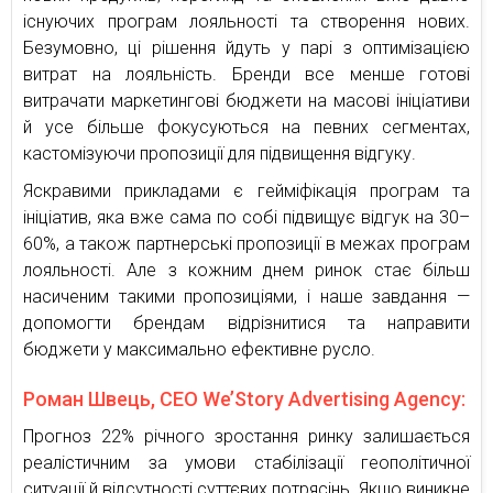
існуючих програм лояльності та створення нових.
Безумовно, ці рішення йдуть у парі з оптимізацією
витрат на лояльність. Бренди все менше готові
витрачати маркетингові бюджети на масові ініціативи
й усе більше фокусуються на певних сегментах,
кастомізуючи пропозиції для підвищення відгуку.
Яскравими прикладами є гейміфікація програм та
ініціатив, яка вже сама по собі підвищує відгук на 30–
60%, а також партнерські пропозиції в межах програм
лояльності. Але з кожним днем ринок стає більш
насиченим такими пропозиціями, і наше завдання —
допомогти брендам відрізнитися та направити
бюджети у максимально ефективне русло.
Роман Швець, CEO We’Story Advertising Agency:
Прогноз 22% річного зростання ринку залишається
реалістичним за умови стабілізації геополітичної
ситуації й відсутності суттєвих потрясінь. Якщо виникне