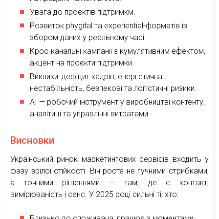
Увага до проєктів підтримкм.
Розвиток phygital та experiential-форматів із
збором даних у реальному часі.
Крос-канальні кампанії з кумулятивним ефектом,
акцент на проєкти підтримки.
Виклики: дефіцит кадрів, енергетична
нестабільність, безпекові та логістичні ризики.
AI — робочий інструмент у виробництві контенту,
аналітиці та управлінні витратами.
Висновки
Український ринок маркетингових сервісів входить у
фазу зрілої стійкості. Він росте не гучними стрибками,
а точними рішеннями — там, де є контакт,
вимірюваність і сенс. У 2025 році сильні ті, хто:
Близько до споживача: працює з моментами