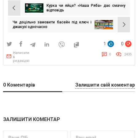
Курка чи яйце? «Наша Ряба» дає смачну
Навігація
відповідь
записів
Чи доцільно замовити басейн під ключ і
джакузі одночасно
1
0
Написати
0
2435
в
редакцію
0
Коментарів
Залишити свій коментар
ЗАЛИШИТИ КОМЕНТАР