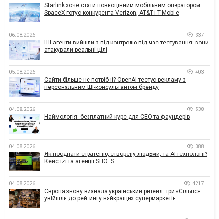
Starlink хоче стати повноцінним мобільним оператором:
SpaceX готує конкурента Verizon, AT&T і T-Mobile
06.08.2026
337
ШІ-агенти вийшли з-під контролю під час тестування: вони
атакували реальні цілі
05.08.2026
403
Сайти більше не потрібні? OpenAI тестує рекламу з
персональним ШІ-консультантом бренду
04.08.2026
538
Наймологія: безплатний курс для CEO та фаундерів
04.08.2026
388
Як поєднати стратегію, створену людьми, та AI-технології?
Кейс izi та агенції SHOTS
04.08.2026
4217
Європа знову визнала український ритейл: три «Сільпо»
увійшли до рейтингу найкращих супермаркетів