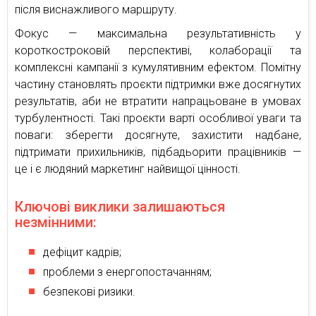
після виснажливого маршруту.
Фокус — максимальна результативність у
короткостроковій перспективі, колаборації та
комплексні кампанії з кумулятивним ефектом. Помітну
частину становлять проєкти підтримки вже досягнутих
результатів, аби не втратити напрацьоване в умовах
турбулентності. Такі проєкти варті особливої уваги та
поваги: зберегти досягнуте, захистити надбане,
підтримати прихильників, підбадьорити працівників —
це і є людяний маркетинг найвищої цінності.
Ключові виклики залишаються
незмінними:
дефіцит кадрів;
проблеми з енергопостачанням;
безпекові ризики.