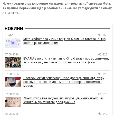
Чому креатив став ключовим сигналом для рекламної системи Meta,
як працює первинний відбір оголошень і навіщо узгоджувати рекламу,
лендінг та...
НОВИНИ
Вчора
155
Meta Andromeda у 2026 році: як AI змінив таргетинг і що
робити рекламодавцям
07.08.2026
226
EVA.UA запустила кампанію «Хто б знав» про асортимент,
якого покупці не очікують побачити на платформі
07.08.2026
196
Застосунок чи репетитор: нове дослідження від Preply
показує, що краще допомагає заговорити іноземною
мовою
07.08.2026
873
Фокус-групи без людей: як цифрові двійники покупців
змінять маркетингові дослідження
06.08.2026
240