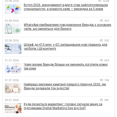
03.08.2026
3228
Вступ-2026: менеджмент вдруге став найпопулярнішою
спеціальністю, а кількість заяв — рекордна за 5 років
02.08.2026
452
WhatsApp прибиратиме повідомлення брендів з основних
чатів: що зміниться для бізнесу
02.08.2026
595
Штраф до €15 млн: у ЄС запрацювали нові правила для
чатботів і ШІ-контенту
31.07.2026
669
Чому великі бренди більше не змінюють логотипи кожні
три роки
31.07.2026
748
Найкращі рекламні кампанії першого півріччя 2026: які
бренди задавали тон індустрії
30.07.2026
987
Куди рухається маркетинг: головні сигнали ринку за
підсумками Digital Marketing Day від GoIT