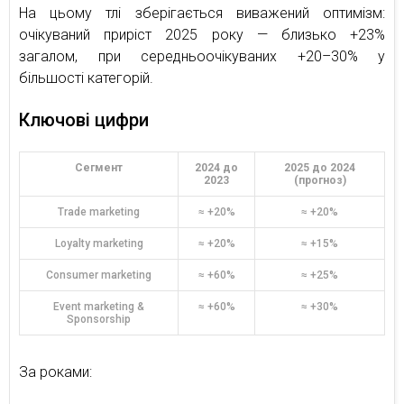
На цьому тлі зберігається виважений оптимізм:
очікуваний приріст 2025 року — близько +23%
загалом, при середньоочікуваних +20–30% у
більшості категорій.
Ключові цифри
Сегмент
2024 до
2025 до 2024
2023
(прогноз)
Trade marketing
≈ +20%
≈ +20%
Loyalty marketing
≈ +20%
≈ +15%
Consumer marketing
≈ +60%
≈ +25%
Event marketing &
≈ +60%
≈ +30%
Sponsorship
За роками: