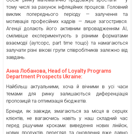
тому числі за рахунок інфляційних процесів. Головний
виклик попереднього періоду — залучення та
мотивація професійних кадрів — лише загострився.
Агенції долають його активним впровадженням AI,
сміливіше експериментують з різними форматами
взаємодії (аутсорс, part time тощо) та намагаються
залучати різні вікові групи співробітників залежно від
завдань.
Анна Лобанова, Head of Loyalty Programs
Department Prospects Ukraine:
Найбільш актуальними, хоча й вічними в усі часи
темами для ринку залишаються диференціація
пропозицій та оптимізація бюджетів.
Бренди, як завжди, змагаються за місця в серцях
клієнтів, не вагаючись навіть у наш складний час
перед рішучими кроками: виведення нових лінійок,
нових продуктів, перегляд та оновлення вже давно