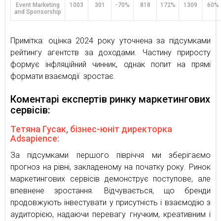
Event Marketing
1003
301
-70%
818
172%
1309
60%
and Sponsorship
Примітка: оцінка 2024 року уточнена за підсумками
рейтингу агентств за доходами. Частину приросту
формує інфляційний чинник, однак попит на прямі
формати взаємодії зростає.
Коментарі експертів ринку маркетингових
сервісів:
Тетяна Гусак, бізнес-юніт директорка
Adsapience:
За підсумками першого півріччя ми зберігаємо
прогноз на рівні, закладеному на початку року. Ринок
маркетингових сервісів демонструє поступове, але
впевнене зростання. Відчувається, що бренди
продовжують інвестувати у присутність і взаємодію з
аудиторією, надаючи перевагу гнучким, креативним і