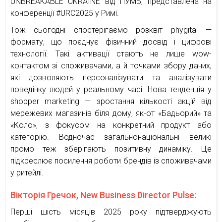
UNBREAKABLE UKRAINE від ПУМБ, представлена на
конференції #URC2025 у Римі.
Тож сьогодні спостерігаємо розквіт phygital —
формату, що поєднує фізичний досвід і цифрові
технології. Такі активації стають не лише wow-
контактом зі споживачами, а й точками збору даних,
які дозволяють персоналізувати та аналізувати
поведінку людей у реальному часі. Нова тенденція у
shopper marketing — зростання кількості акцій від
мережевих магазинів біля дому, як-от «Бадьорий» та
«Коло», з фокусом на конкретний продукт або
категорію. Водночас загальнонаціональні великі
промо теж зберігають позитивну динаміку. Це
підкреслює посилення роботи брендів із споживачами
у ритейлі.
Вікторія Гречок, New Business Director Pulse:
Перші шість місяців 2025 року підтверджують