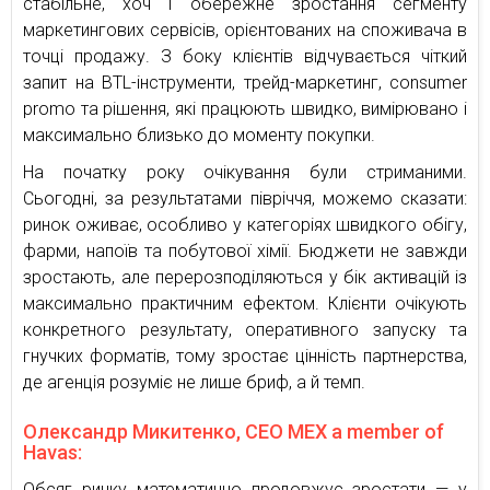
стабільне, хоч і обережне зростання сегменту
маркетингових сервісів, орієнтованих на споживача в
точці продажу. З боку клієнтів відчувається чіткий
запит на BTL-інструменти, трейд-маркетинг, consumer
promo та рішення, які працюють швидко, вимірювано і
максимально близько до моменту покупки.
На початку року очікування були стриманими.
Сьогодні, за результатами півріччя, можемо сказати:
ринок оживає, особливо у категоріях швидкого обігу,
фарми, напоїв та побутової хімії. Бюджети не завжди
зростають, але перерозподіляються у бік активацій із
максимально практичним ефектом. Клієнти очікують
конкретного результату, оперативного запуску та
гнучких форматів, тому зростає цінність партнерства,
де агенція розуміє не лише бриф, а й темп.
Олександр Микитенко, CEO MEX a member of
Havas:
Обсяг ринку математично продовжує зростати — у