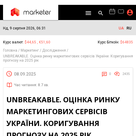
Нд, 9 серпня 2026, 06:31
UA
RU
Курс валют:
$44,65 , €51,60
Курс Біткоїн:
$64835
Головна
Маркетинг
Дослідження
UNBREAKABLE. Оцінка ринку маркетингових сервісів України. Коригування
прогнозу на 2025 рік
08.09.2025
0
2435
Час читання: 8.7 хв.
UNBREAKABLE. ОЦІНКА РИНКУ
МАРКЕТИНГОВИХ СЕРВІСІВ
УКРАЇНИ. КОРИГУВАННЯ
ПРОГНОЗУ НА 2025 РІК