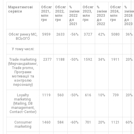
Маркетингові
Обсяг
Обсяг
%
Обсяг
%
Обсяг
%
сервіси
2021,
2022,
зміни
2023,
зміни
2024,
змін
млн
млн
2022
млн
2023
млн
2024
грн
грн
до
грн
до
грн
до
2021
2022
2023
Обсяг ринку МС,
5959
2633
-56%
3727
42%
5080
36%
ВСЬОГО
У тому числі:
Trade marketing
2377
1188
-50%
1592
34%
1911
20%
(Мерчандайзинг,
Trade promo,
Програми
мотивації та
контролю
персоналу)
Loyalty
1119
560
-50%
616
10%
739
20%
marketing
(Mailing, DB
management,
Contact-Center)
Consumer
1460
584
-60%
701
20%
1121
60%
marketing