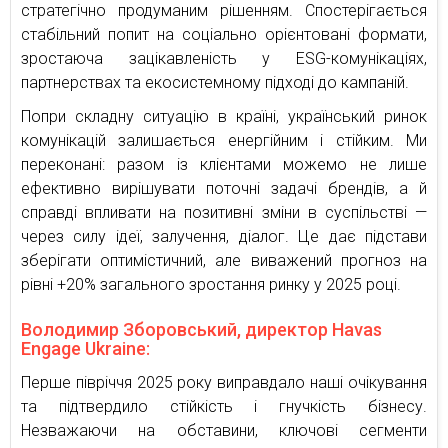
стратегічно продуманим рішенням. Спостерігається
стабільний попит на соціально орієнтовані формати,
зростаюча зацікавленість у ESG-комунікаціях,
партнерствах та екосистемному підході до кампаній.
Попри складну ситуацію в країні, український ринок
комунікацій залишається енергійним і стійким. Ми
переконані: разом із клієнтами можемо не лише
ефективно вирішувати поточні задачі брендів, а й
справді впливати на позитивні зміни в суспільстві —
через силу ідеї, залучення, діалог. Це дає підстави
зберігати оптимістичний, але виважений прогноз на
рівні +20% загального зростання ринку у 2025 році.
Володимир Зборовський, директор Havas
Engage Ukraine:
Перше півріччя 2025 року виправдало наші очікування
та підтвердило стійкість і гнучкість бізнесу.
Незважаючи на обставини, ключові сегменти