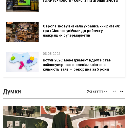
та AI-технології? Кейс izi та агенції SHOTS
Європа знову визнала український ритейл:
три «Сільпо» увійшли до рейтингу
найкращих супермаркетів
03.08.2026
Вступ-2026: менеджмент вдруге став
найпопулярнішою спеціальністю, а
кількість заяв — рекордна за 5 років
Думки
Усі статті >>