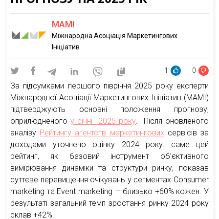
MAMI
Міжнародна Асоціація Маркетингових
Ініціатив
1
0
За підсумками першого півріччя 2025 року експерти
Міжнародної Асоціації Маркетингових Ініціатив (МАМІ)
підтверджують основні положення прогнозу,
оприлюдненого
у січні 2025 року
. Після оновленого
аналізу
Рейтингу агентств маркетингових
сервісів за
доходами уточнено оцінку 2024 року: саме цей
рейтинг, як базовий інструмент об’єктивного
вимірювання динаміки та структури ринку, показав
суттєве перевищення очікувань у сегментах Consumer
marketing та Event marketing — близько +60% кожен. У
результаті загальний темп зростання ринку 2024 року
склав +42%.