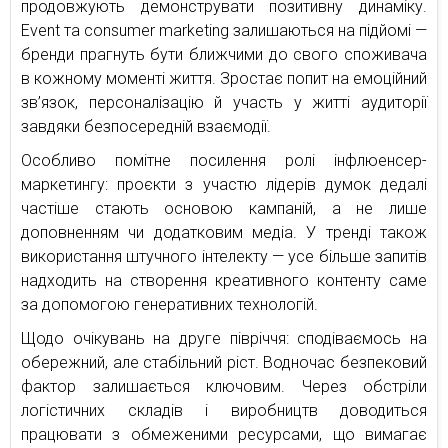
продовжують демонструвати позитивну динаміку.
Event та consumer marketing залишаються на підйомі —
бренди прагнуть бути ближчими до свого споживача
в кожному моменті життя. Зростає попит на емоційний
зв’язок, персоналізацію й участь у житті аудиторії
завдяки безпосередній взаємодії.
Особливо помітне посилення ролі інфлюенсер-
маркетингу: проєкти з участю лідерів думок дедалі
частіше стають основою кампаній, а не лише
доповненням чи додатковим медіа. У тренді також
використання штучного інтелекту — усе більше запитів
надходить на створення креативного контенту саме
за допомогою генеративних технологій.
Щодо очікувань на друге півріччя: сподіваємось на
обережний, але стабільний ріст. Водночас безпековий
фактор залишається ключовим. Через обстріли
логістичних складів і виробництв доводиться
працювати з обмеженими ресурсами, що вимагає