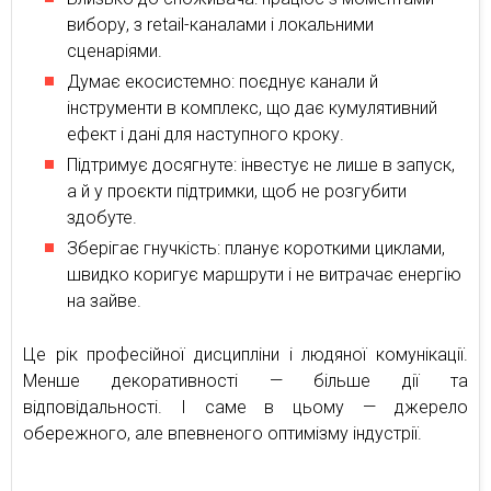
вибору, з retail-каналами і локальними
сценаріями.
Думає екосистемно: поєднує канали й
інструменти в комплекс, що дає кумулятивний
ефект і дані для наступного кроку.
Підтримує досягнуте: інвестує не лише в запуск,
а й у проєкти підтримки, щоб не розгубити
здобуте.
Зберігає гнучкість: планує короткими циклами,
швидко коригує маршрути і не витрачає енергію
на зайве.
Це рік професійної дисципліни і людяної комунікації.
Менше декоративності — більше дії та
відповідальності. І саме в цьому — джерело
обережного, але впевненого оптимізму індустрії.