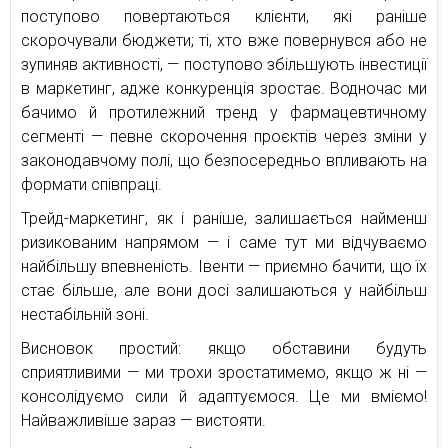
поступово повертаються клієнти, які раніше
скорочували бюджети; ті, хто вже повернувся або не
зупиняв активності, — поступово збільшують інвестиції
в маркетинг, адже конкуренція зростає. Водночас ми
бачимо й протилежний тренд у фармацевтичному
сегменті — певне скорочення проєктів через зміни у
законодавчому полі, що безпосередньо впливають на
формати співпраці.
Трейд-маркетинг, як і раніше, залишається найменш
ризикованим напрямом — і саме тут ми відчуваємо
найбільшу впевненість. Івенти — приємно бачити, що їх
стає більше, але вони досі залишаються у найбільш
нестабільній зоні.
Висновок простий: якщо обставини будуть
сприятливими — ми трохи зростатимемо, якщо ж ні —
консолідуємо сили й адаптуємося. Це ми вміємо!
Найважливіше зараз — вистояти.