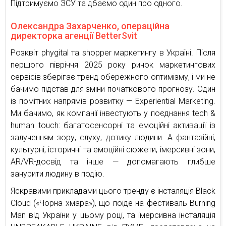
Підтримуємо ЗСУ та дбаємо один про одного.
Олександра Захарченко, операційна
директорка агенції BetterSvit
Розквіт phygital та shopper маркетингу в Україні. Після
першого півріччя 2025 року ринок маркетингових
сервісів зберігає тренд обережного оптимізму, і ми не
бачимо підстав для зміни початкового прогнозу. Один
із помітних напрямів розвитку — Experiential Marketing.
Ми бачимо, як компанії інвестують у поєднання tech &
human touch: багатосенсорні та емоційні активації із
залученням зору, слуху, дотику людини. А фантазійні,
культурні, історичні та емоційні сюжети, імерсивні зони,
AR/VR-досвід та інше — допомагають глибше
занурити людину в подію.
Яскравими прикладами цього тренду є інсталяція Black
Cloud («Чорна хмара»), що поїде на фестиваль Burning
Man від України у цьому році, та імерсивна інсталяція