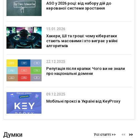
ASO у 2026 році: від набору дій до
керованої системи зростання
15.01.2026
Хакери, ШІ та гроші: чому кібератаки
стають масовими і хто виграє у війні
алгоритмів
22.12.2025
Репутація після крапки: Чого ви не знали
про національні домени
09.12.2025
Мобільні проксі в Україні від KeyProxy
Думки
Усі статті >>