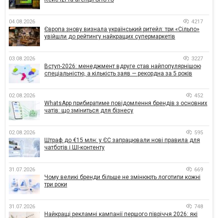
04.08.2026
4217
Європа знову визнала український ритейл: три «Сільпо»
увійшли до рейтингу найкращих супермаркетів
03.08.2026
3227
Вступ-2026: менеджмент вдруге став найпопулярнішою
спеціальністю, а кількість заяв — рекордна за 5 років
02.08.2026
452
WhatsApp прибиратиме повідомлення брендів з основних
чатів: що зміниться для бізнесу
02.08.2026
595
Штраф до €15 млн: у ЄС запрацювали нові правила для
чатботів і ШІ-контенту
31.07.2026
669
Чому великі бренди більше не змінюють логотипи кожні
три роки
31.07.2026
748
Найкращі рекламні кампанії першого півріччя 2026: які