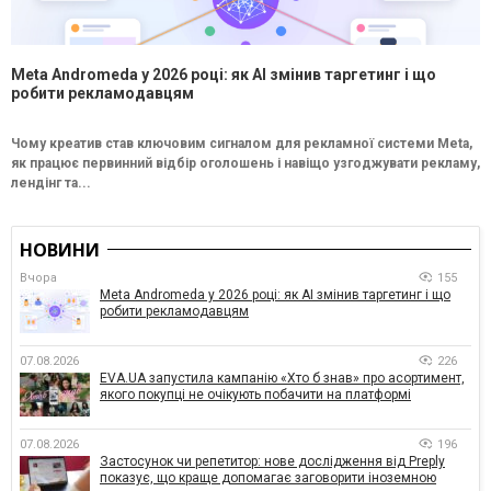
Meta Andromeda у 2026 році: як AI змінив таргетинг і що
робити рекламодавцям
Чому креатив став ключовим сигналом для рекламної системи Meta,
як працює первинний відбір оголошень і навіщо узгоджувати рекламу,
лендінг та...
НОВИНИ
Вчора
155
Meta Andromeda у 2026 році: як AI змінив таргетинг і що
робити рекламодавцям
07.08.2026
226
EVA.UA запустила кампанію «Хто б знав» про асортимент,
якого покупці не очікують побачити на платформі
07.08.2026
196
Застосунок чи репетитор: нове дослідження від Preply
показує, що краще допомагає заговорити іноземною