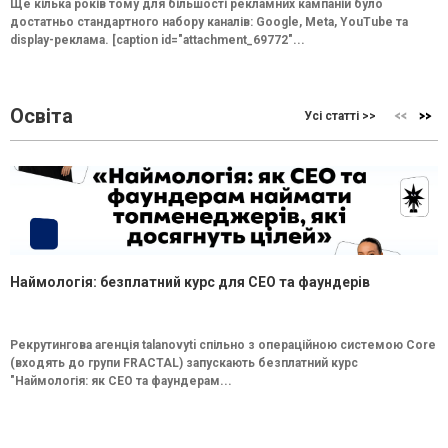
Ще кілька років тому для більшості рекламних кампаній було
достатньо стандартного набору каналів: Google, Meta, YouTube та
display-реклама. [caption id="attachment_69772"...
Освіта
Усі статті >>
Наймологія: безплатний курс для CEO та фаундерів
Рекрутингова агенція talanovyti спільно з операційною системою Core
(входять до групи FRACTAL) запускають безплатний курс
"Наймологія: як СEO та фаундерам...