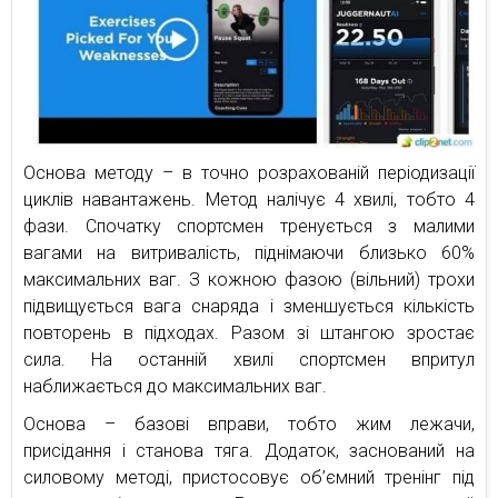
Основа методу – в точно розрахованій періодизації
циклів навантажень. Метод налічує 4 хвилі, тобто 4
фази. Спочатку спортсмен тренується з малими
вагами на витривалість, піднімаючи близько 60%
максимальних ваг. З кожною фазою (вільний) трохи
підвищується вага снаряда і зменшується кількість
повторень в підходах. Разом зі штангою зростає
сила. На останній хвилі спортсмен впритул
наближається до максимальних ваг.
Основа – базові вправи, тобто жим лежачи,
присідання і станова тяга. Додаток, заснований на
силовому методі, пристосовує об’ємний тренінг під