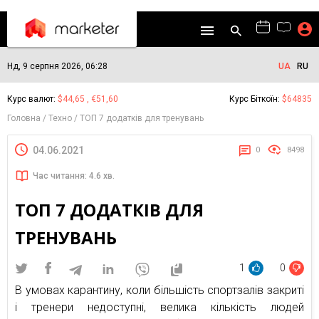
Нд, 9 серпня 2026, 06:28
UA
RU
Курс валют:
$44,65 , €51,60
Курс Біткоїн:
$64835
Головна
Техно
ТОП 7 додатків для тренувань
04.06.2021
0
8498
Час читання: 4.6 хв.
ТОП 7 ДОДАТКІВ ДЛЯ
ТРЕНУВАНЬ
1
0
В умовах карантину, коли більшість спортзалів закриті
і тренери недоступні, велика кількість людей