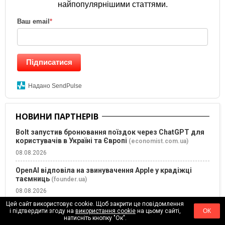
найпопулярнішими статтями.
Ваш email
*
Підписатися
Надано SendPulse
НОВИНИ ПАРТНЕРІВ
Bolt запустив бронювання поїздок через ChatGPT для
користувачів в Україні та Європі
(economist.com.ua)
08.08.2026
OpenAI відповіла на звинувачення Apple у крадіжці
таємниць
(founder.ua)
08.08.2026
Цей сайт використовує cookie. Щоб закрити це повідомлення
Ментальне перезавантаження: 3 практичні способи
і підтвердити згоду на
використання cookie
на цьому сайті,
ОК
зберегти емоційне здоров’я під час стресу
натисніть кнопку "Ок".