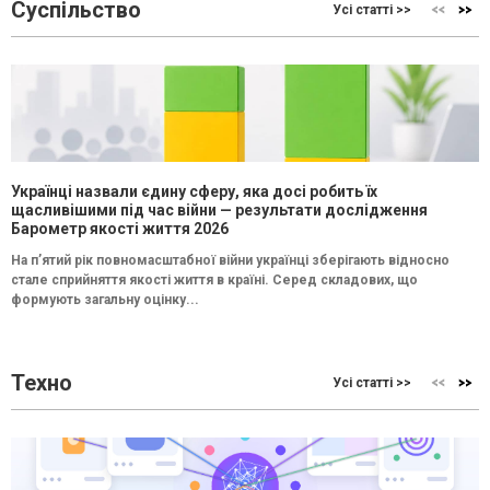
Суспільство
Усі статті >>
Українці назвали єдину сферу, яка досі робить їх
щасливішими під час війни — результати дослідження
Барометр якості життя 2026
На п’ятий рік повномасштабної війни українці зберігають відносно
стале сприйняття якості життя в країні. Серед складових, що
формують загальну оцінку...
Техно
Усі статті >>