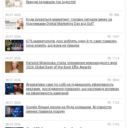
бренди задавали тон індустрії
30.07.2026
986
Куди рухається маркетинг: головні сигнали ринку за
підсумками Digital Marketing Day від GoIT
29.07.2026
1437
67% маркетологів досі роблять одну й ту саму помилку,
хоча знають, що вона не працює
29.07.2026
1114
Наталія Морозова стала членкинею міжнародного журі
2026 Global Best of the Best Effie Awards
28.07.2026
3850
AI-креативи самі по собі не підвищують ефективність
реклами: дослідження показало, що насправді впливає
на ефективність кампаній
28.07.2026
1752
Google більше ніколи не буде колишнім: AI повністю
змінює правила пошуку
28.07.2026
1742