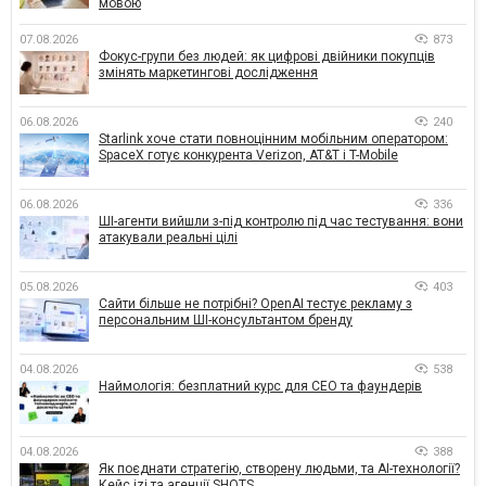
мовою
07.08.2026
873
Фокус-групи без людей: як цифрові двійники покупців
змінять маркетингові дослідження
06.08.2026
240
Starlink хоче стати повноцінним мобільним оператором:
SpaceX готує конкурента Verizon, AT&T і T-Mobile
06.08.2026
336
ШІ-агенти вийшли з-під контролю під час тестування: вони
атакували реальні цілі
05.08.2026
403
Сайти більше не потрібні? OpenAI тестує рекламу з
персональним ШІ-консультантом бренду
04.08.2026
538
Наймологія: безплатний курс для CEO та фаундерів
04.08.2026
388
Як поєднати стратегію, створену людьми, та AI-технології?
Кейс izi та агенції SHOTS