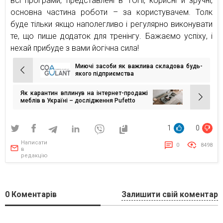
всі програми, представлені в ТОПі, корисні й зручні,
основна частина роботи – за користувачем. Толк
буде тільки якщо наполегливо і регулярно виконувати
те, що пише додаток для тренінгу. Бажаємо успіху, і
нехай прибуде з вами йогічна сила!
Миючі засоби як важлива складова будь-
Навігація
якого підприємства
записів
Як карантин вплинув на інтернет-продажі
меблів в Україні – дослідження Pufetto
1
0
Написати
0
8498
в
редакцію
0
Коментарів
Залишити свій коментар