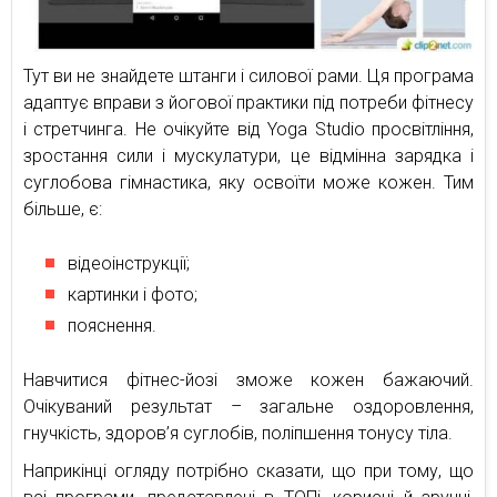
Тут ви не знайдете штанги і силової рами. Ця програма
адаптує вправи з йогової практики під потреби фітнесу
і стретчинга. Не очікуйте від Yoga Studio просвітління,
зростання сили і мускулатури, це відмінна зарядка і
суглобова гімнастика, яку освоїти може кожен. Тим
більше, є:
відеоінструкції;
картинки і фото;
пояснення.
Навчитися фітнес-йозі зможе кожен бажаючий.
Очікуваний результат – загальне оздоровлення,
гнучкість, здоров’я суглобів, поліпшення тонусу тіла.
Наприкінці огляду потрібно сказати, що при тому, що