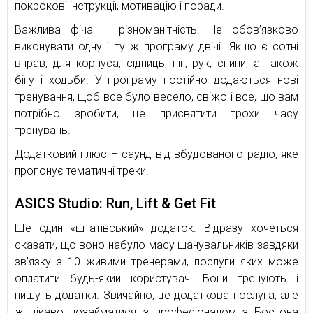
покрокові інструкції, мотивацію і поради.
Важлива фіча – різноманітність. Не обов’язково
виконувати одну і ту ж програму двічі. Якщо є сотні
вправ, для корпуса, сідниць, ніг, рук, спини, а також
бігу і ходьби. У програму постійно додаються нові
тренування, щоб все було весело, свіжо і все, що вам
потрібно зробити, це присвятити трохи часу
тренувань.
Додатковий плюс – саунд від вбудованого радіо, яке
пропонує тематичні треки.
ASICS Studio: Run, Lift & Get Fit
Ще один «штатівський» додаток. Відразу хочеться
сказати, що воно набуло масу шанувальників завдяки
зв’язку з 10 живими тренерами, послуги яких може
оплатити будь-який користувач. Вони тренують і
пишуть додатки. Звичайно, це додаткова послуга, але
ж цікаво позайматися з професіоналом з Бостона