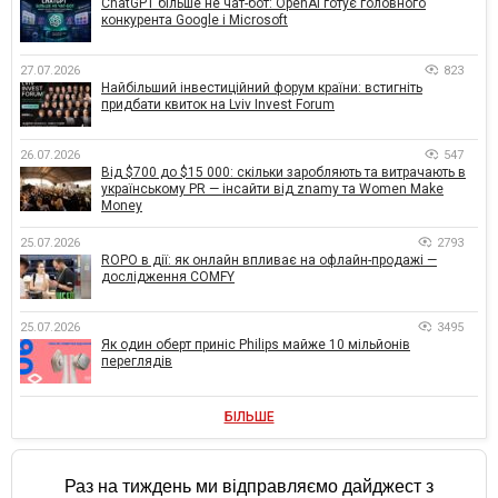
ChatGPT більше не чат-бот: OpenAI готує головного
конкурента Google і Microsoft
27.07.2026
823
Найбільший інвестиційний форум країни: встигніть
придбати квиток на Lviv Invest Forum
26.07.2026
547
Від $700 до $15 000: скільки заробляють та витрачають в
українському PR — інсайти від znamy та Women Make
Money
25.07.2026
2793
ROPO в дії: як онлайн впливає на офлайн-продажі —
дослідження COMFY
25.07.2026
3495
Як один оберт приніс Philips майже 10 мільйонів
переглядів
БІЛЬШЕ
Раз на тиждень ми відправляємо дайджест з