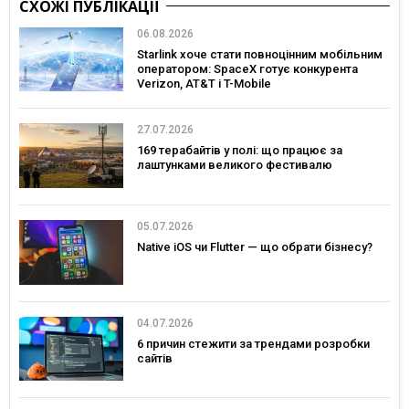
СХОЖІ ПУБЛІКАЦІЇ
06.08.2026
Starlink хоче стати повноцінним мобільним
оператором: SpaceX готує конкурента
Verizon, AT&T і T-Mobile
27.07.2026
169 терабайтів у полі: що працює за
лаштунками великого фестивалю
05.07.2026
Native iOS чи Flutter — що обрати бізнесу?
04.07.2026
6 причин стежити за трендами розробки
сайтів