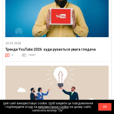
24.02.2026
Тренди YouTube 2026: куди рухається увага глядача
0
18487
Цей сайт використовує cookie. Щоб закрити це повідомлення
і підтвердити згоду на
використання cookie
на цьому сайті,
ОК
натисніть кнопку "Ок".