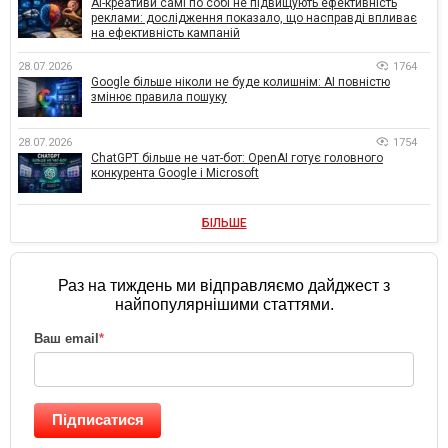
AI-креативи самі по собі не підвищують ефективність
реклами: дослідження показало, що насправді впливає
на ефективність кампаній
28.07.2026
1764
Google більше ніколи не буде колишнім: AI повністю
змінює правила пошуку
28.07.2026
1754
ChatGPT більше не чат-бот: OpenAI готує головного
конкурента Google і Microsoft
БІЛЬШЕ
Раз на тиждень ми відправляємо дайджест з
найпопулярнішими статтями.
Ваш email
*
Підписатися