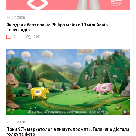
25.07.2026
Як один оберт приніс Philips майже 10 мільйонів
переглядів
0
3661
23.07.2026
Поки 97% маркетологів пишуть промпти, Галичина дістала
голку та фетр