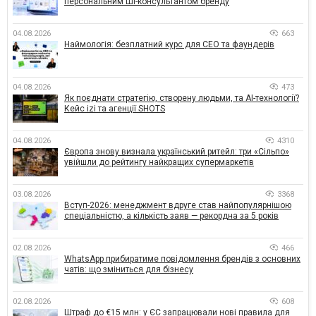
персональним ШІ-консультантом бренду
04.08.2026
663
Наймологія: безплатний курс для CEO та фаундерів
04.08.2026
473
Як поєднати стратегію, створену людьми, та AI-технології?
Кейс izi та агенції SHOTS
04.08.2026
4310
Європа знову визнала український ритейл: три «Сільпо»
увійшли до рейтингу найкращих супермаркетів
03.08.2026
3368
Вступ-2026: менеджмент вдруге став найпопулярнішою
спеціальністю, а кількість заяв — рекордна за 5 років
02.08.2026
466
WhatsApp прибиратиме повідомлення брендів з основних
чатів: що зміниться для бізнесу
02.08.2026
608
Штраф до €15 млн: у ЄС запрацювали нові правила для