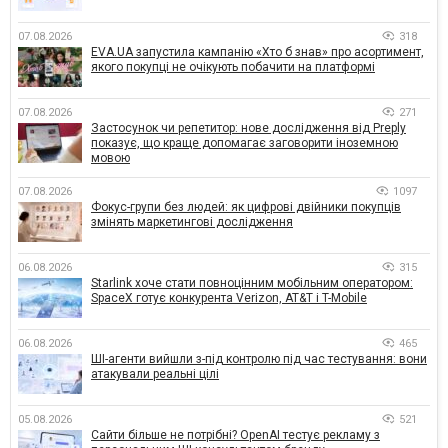
07.08.2026
318
EVA.UA запустила кампанію «Хто б знав» про асортимент,
якого покупці не очікують побачити на платформі
07.08.2026
271
Застосунок чи репетитор: нове дослідження від Preply
показує, що краще допомагає заговорити іноземною
мовою
07.08.2026
1097
Фокус-групи без людей: як цифрові двійники покупців
змінять маркетингові дослідження
06.08.2026
315
Starlink хоче стати повноцінним мобільним оператором:
SpaceX готує конкурента Verizon, AT&T і T-Mobile
06.08.2026
465
ШІ-агенти вийшли з-під контролю під час тестування: вони
атакували реальні цілі
05.08.2026
521
Сайти більше не потрібні? OpenAI тестує рекламу з