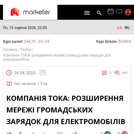
Пн, 10 серпня 2026, 22:05
UA
RU
Курс валют:
$44,70 , €51,65
Курс Біткоїн:
$63869
Головна
Релізи
Компанія ТОКА: розширення мережі громадських зарядок для
електромобілів
16.04.2024
PR
0
681
Час читання: 1.9 хв.
КОМПАНІЯ ТОКА: РОЗШИРЕННЯ
МЕРЕЖІ ГРОМАДСЬКИХ
ЗАРЯДОК ДЛЯ ЕЛЕКТРОМОБІЛІВ