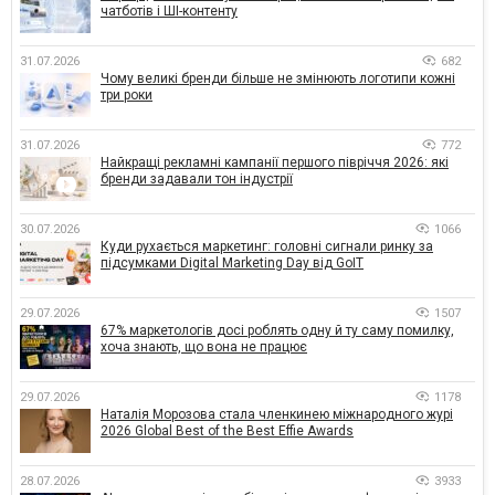
чатботів і ШІ-контенту
31.07.2026
682
Чому великі бренди більше не змінюють логотипи кожні
три роки
31.07.2026
772
Найкращі рекламні кампанії першого півріччя 2026: які
бренди задавали тон індустрії
30.07.2026
1066
Куди рухається маркетинг: головні сигнали ринку за
підсумками Digital Marketing Day від GoIT
29.07.2026
1507
67% маркетологів досі роблять одну й ту саму помилку,
хоча знають, що вона не працює
29.07.2026
1178
Наталія Морозова стала членкинею міжнародного журі
2026 Global Best of the Best Effie Awards
28.07.2026
3933