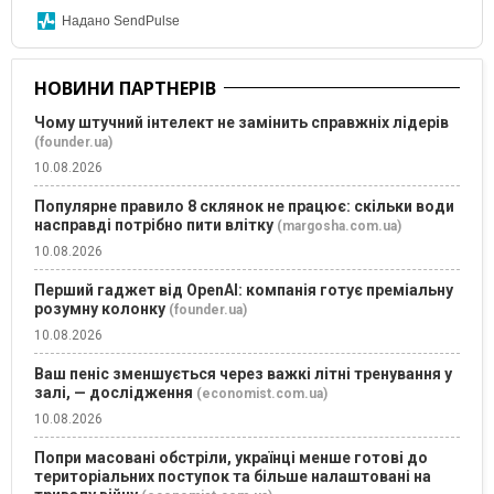
Надано SendPulse
НОВИНИ ПАРТНЕРІВ
Чому штучний інтелект не замінить справжніх лідерів
(founder.ua)
10.08.2026
Популярне правило 8 склянок не працює: скільки води
насправді потрібно пити влітку
(margosha.com.ua)
10.08.2026
Перший гаджет від OpenAI: компанія готує преміальну
розумну колонку
(founder.ua)
10.08.2026
Ваш пеніс зменшується через важкі літні тренування у
залі, — дослідження
(economist.com.ua)
10.08.2026
Попри масовані обстріли, українці менше готові до
територіальних поступок та більше налаштовані на