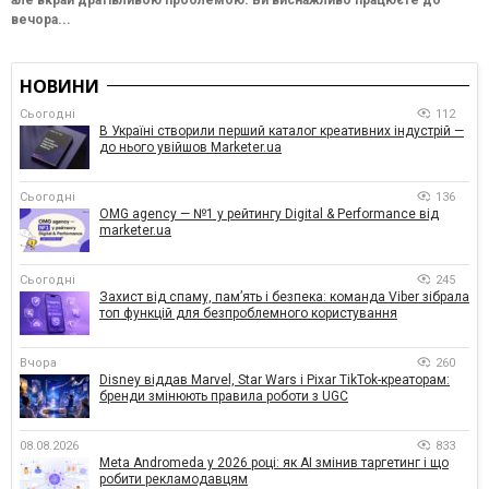
вечора...
НОВИНИ
Сьогодні
112
В Україні створили перший каталог креативних індустрій —
до нього увійшов Marketer.ua
Сьогодні
136
OMG agency — №1 у рейтингу Digital & Performance від
marketer.ua
Сьогодні
245
Захист від спаму, памʼять і безпека: команда Viber зібрала
топ функцій для безпроблемного користування
Вчора
260
Disney віддав Marvel, Star Wars і Pixar TikTok-креаторам:
бренди змінюють правила роботи з UGC
08.08.2026
833
Meta Andromeda у 2026 році: як AI змінив таргетинг і що
робити рекламодавцям