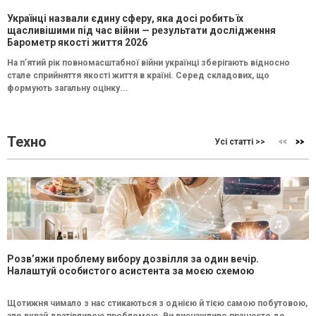
Українці назвали єдину сферу, яка досі робить їх
щасливішими під час війни — результати дослідження
Барометр якості життя 2026
На п’ятий рік повномасштабної війни українці зберігають відносно
стале сприйняття якості життя в країні. Серед складових, що
формують загальну оцінку...
Техно
Усі статті >>
Розв’яжи проблему вибору дозвілля за один вечір.
Налаштуй особистого асистента за моєю схемою
Щотижня чимало з нас стикаються з однією й тією самою побутовою,
але вкрай дратівливою проблемою. Ви виснажливо працюєте до