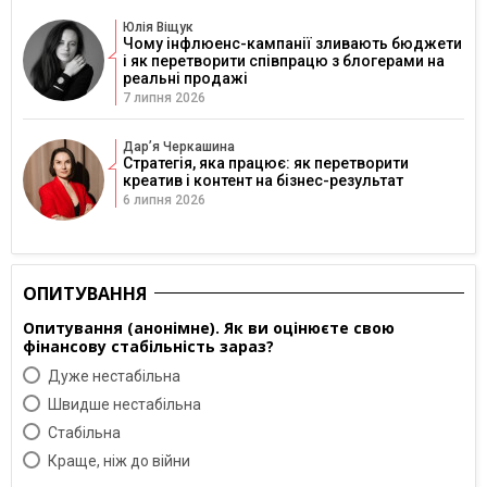
Юлія Віщук
Чому інфлюенс-кампанії зливають бюджети
і як перетворити співпрацю з блогерами на
реальні продажі
7 липня 2026
Дарʼя Черкашина
Стратегія, яка працює: як перетворити
креатив і контент на бізнес-результат
6 липня 2026
ОПИТУВАННЯ
Опитування (анонімне). Як ви оцінюєте свою
фінансову стабільність зараз?
Дуже нестабільна
Швидше нестабільна
Cтабільна
Краще, ніж до війни