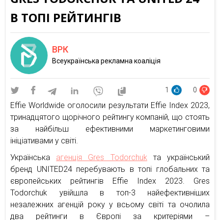
В ТОПІ РЕЙТИНГІВ
ВРК
Всеукраїнська рекламна коаліція
1
0
Effie Worldwide оголосили результати Effie Index 2023,
тринадцятого щорічного рейтингу компаній, що стоять
за найбільш ефективними маркетинговими
ініціативами у світі.
Українська
агенція Gres Todorchuk
та український
бренд UNITED24 перебувають в топі глобальних та
європейських рейтингів Effie Index 2023. Gres
Todorchuk увійшла в топ-3 найефективніших
незалежних агенцій року у всьому світі та очолила
два рейтинги в Європі за критеріями –