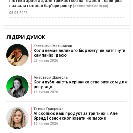
Іпотека зростає, але тримається на “єОселі”: банкірка
назвала головні бар’єри ринку
(economist.com.ua)
05.08.2026
ЛІДЕРИ ДУМОК
Костянтин Мельников
Коли немає великого бюджету: як витягнути
кампанію ідеєю
23 липня 2026
Анастасія Джогола
Коли публічність керівника стає ризиком для
репутації
16 липня 2026
Тетяна Грищенко
AI скопіює ваш продукт за три тижні. Але
бренд і сенси скопіювати не зможе
16 липня 2026