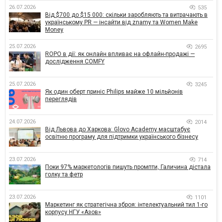
26.07.2026
535
Від $700 до $15 000: скільки заробляють та витрачають в
українському PR — інсайти від znamy та Women Make
Money
25.07.2026
2695
ROPO в дії: як онлайн впливає на офлайн-продажі —
дослідження COMFY
25.07.2026
3245
Як один оберт приніс Philips майже 10 мільйонів
переглядів
24.07.2026
2014
Від Львова до Харкова: Glovo Academy масштабує
освітню програму для підтримки українського бізнесу
23.07.2026
714
Поки 97% маркетологів пишуть промпти, Галичина дістала
голку та фетр
23.07.2026
1101
Маркетинг як стратегічна зброя: інтелектуальний тил 1-го
корпусу НГУ «Азов»