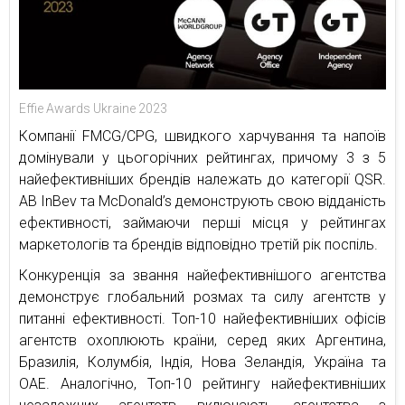
Effie Awards Ukraine 2023
Компанії FMCG/CPG, швидкого харчування та напоїв
домінували у цьогорічних рейтингах, причому 3 з 5
найефективніших брендів належать до категорії QSR.
AB InBev та McDonald’s демонструють свою відданість
ефективності, займаючи перші місця у рейтингах
маркетологів та брендів відповідно третій рік поспіль.
Конкуренція за звання найефективнішого агентства
демонструє глобальний розмах та силу агентств у
питанні ефективності. Топ-10 найефективніших офісів
агентств охоплюють країни, серед яких Аргентина,
Бразилія, Колумбія, Індія, Нова Зеландія, Україна та
ОАЕ. Аналогічно, Топ-10 рейтингу найефективніших