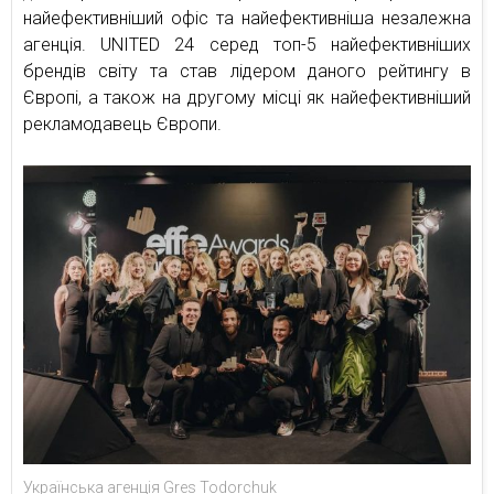
найефективніший офіс та найефективніша незалежна
агенція. UNITED 24 серед топ-5 найефективніших
брендів світу та став лідером даного рейтингу в
Європі, а також на другому місці як найефективніший
рекламодавець Європи.
Українська агенція Gres Todorchuk