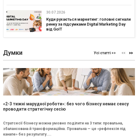
30.07.2026
Куди рухається маркетинг: головні сигнали
ринку за підсумками Digital Marketing Day
від GoIT
Думки
Усі статті >>
«2-3 тижні марудної роботи»: без чого бізнесу немає сенсу
проводити стратегічну сесію
Стратсесії бізнесу можна умовно поділити на 3 типи: провальна,
збалансована й трансформаційна. Провальна — це «рефлексія під
канапе» без результату....