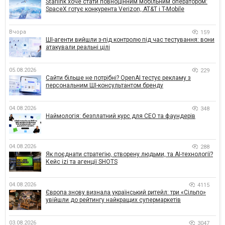
Starlink хоче стати повноцінним мобільним оператором:
SpaceX готує конкурента Verizon, AT&T і T-Mobile
Вчора
159
ШІ-агенти вийшли з-під контролю під час тестування: вони
атакували реальні цілі
05.08.2026
229
Сайти більше не потрібні? OpenAI тестує рекламу з
персональним ШІ-консультантом бренду
04.08.2026
348
Наймологія: безплатний курс для CEO та фаундерів
04.08.2026
288
Як поєднати стратегію, створену людьми, та AI-технології?
Кейс izi та агенції SHOTS
04.08.2026
4115
Європа знову визнала український ритейл: три «Сільпо»
увійшли до рейтингу найкращих супермаркетів
03.08.2026
3047