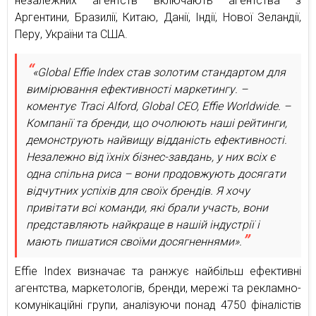
незалежних агентств включають агентства з
Аргентини, Бразилії, Китаю, Данії, Індії, Нової Зеландії,
Перу, України та США.
«Global Effie Index став золотим стандартом для
вимірювання ефективності маркетингу. –
коментує Traci Alford, Global CEO, Effie Worldwide. –
Компанії та бренди, що очолюють наші рейтинги,
демонструють найвищу відданість ефективності.
Незалежно від їхніх бізнес-завдань, у них всіх є
одна спільна риса – вони продовжують досягати
відчутних успіхів для своїх брендів. Я хочу
привітати всі команди, які брали участь, вони
представляють найкраще в нашій індустрії і
мають пишатися своїми досягненнями».
Effie Index визначає та ранжує найбільш ефективні
агентства, маркетологів, бренди, мережі та рекламно-
комунікаційні групи, аналізуючи понад 4750 фіналістів