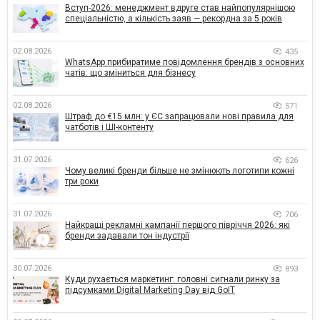
Вступ-2026: менеджмент вдруге став найпопулярнішою
спеціальністю, а кількість заяв — рекордна за 5 років
02.08.2026
435
WhatsApp прибиратиме повідомлення брендів з основних
чатів: що зміниться для бізнесу
02.08.2026
571
Штраф до €15 млн: у ЄС запрацювали нові правила для
чатботів і ШІ-контенту
31.07.2026
626
Чому великі бренди більше не змінюють логотипи кожні
три роки
31.07.2026
706
Найкращі рекламні кампанії першого півріччя 2026: які
бренди задавали тон індустрії
30.07.2026
893
Куди рухається маркетинг: головні сигнали ринку за
підсумками Digital Marketing Day від GoIT