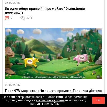
25.07.2026
Як один оберт приніс Philips майже 10 мільйонів
переглядів
0
3245
23.07.2026
Поки 97% маркетологів пишуть промпти, Галичина дістала
голку та фетр
Цей сайт використовує cookie. Щоб закрити це повідомлення
0
714
і підтвердити згоду на
використання cookie
на цьому сайті,
ОК
натисніть кнопку "Ок".