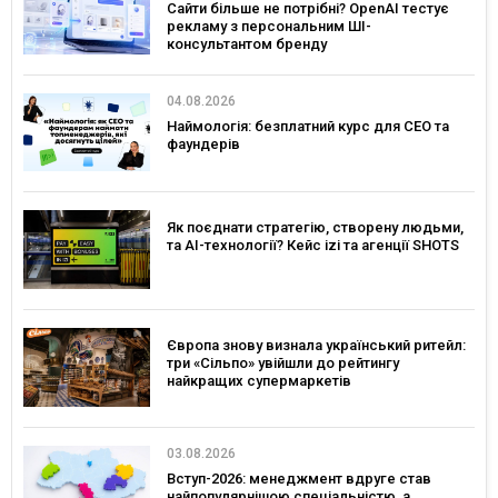
Сайти більше не потрібні? OpenAI тестує
рекламу з персональним ШІ-
консультантом бренду
04.08.2026
Наймологія: безплатний курс для CEO та
фаундерів
Як поєднати стратегію, створену людьми,
та AI-технології? Кейс izi та агенції SHOTS
Європа знову визнала український ритейл:
три «Сільпо» увійшли до рейтингу
найкращих супермаркетів
03.08.2026
Вступ-2026: менеджмент вдруге став
найпопулярнішою спеціальністю, а