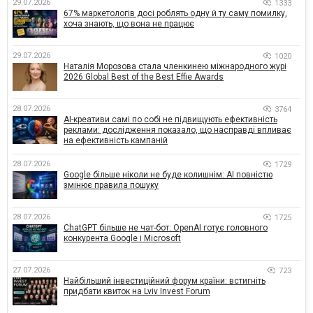
29.07.2026
1333
67% маркетологів досі роблять одну й ту саму помилку,
хоча знають, що вона не працює
29.07.2026
1020
Наталія Морозова стала членкинею міжнародного журі
2026 Global Best of the Best Effie Awards
28.07.2026
3764
AI-креативи самі по собі не підвищують ефективність
реклами: дослідження показало, що насправді впливає
на ефективність кампаній
28.07.2026
1729
Google більше ніколи не буде колишнім: AI повністю
змінює правила пошуку
28.07.2026
1725
ChatGPT більше не чат-бот: OpenAI готує головного
конкурента Google і Microsoft
27.07.2026
723
Найбільший інвестиційний форум країни: встигніть
придбати квиток на Lviv Invest Forum