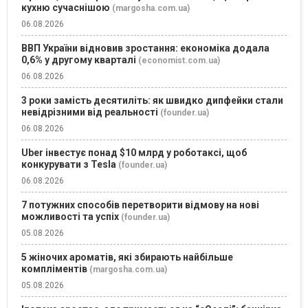
кухню сучаснішою
(margosha.com.ua)
06.08.2026
ВВП України відновив зростання: економіка додала
0,6% у другому кварталі
(economist.com.ua)
06.08.2026
3 роки замість десятиліть: як швидко дипфейки стали
невідрізними від реальності
(founder.ua)
06.08.2026
Uber інвестує понад $10 млрд у роботаксі, щоб
конкурувати з Tesla
(founder.ua)
06.08.2026
7 потужних способів перетворити відмову на нові
можливості та успіх
(founder.ua)
05.08.2026
5 жіночих ароматів, які збирають найбільше
компліментів
(margosha.com.ua)
05.08.2026