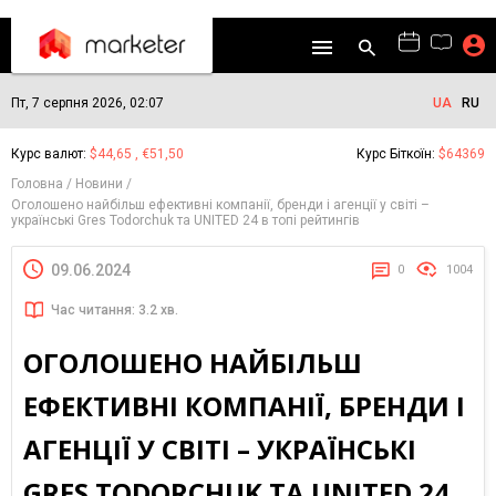
Пт, 7 серпня 2026, 02:07
UA
RU
Курс валют:
$44,65 , €51,50
Курс Біткоїн:
$64369
Головна
Новини
Оголошено найбільш ефективні компанії, бренди і агенції у світі –
українські Gres Todorchuk та UNITED 24 в топі рейтингів
09.06.2024
0
1004
Час читання: 3.2 хв.
ОГОЛОШЕНО НАЙБІЛЬШ
ЕФЕКТИВНІ КОМПАНІЇ, БРЕНДИ І
АГЕНЦІЇ У СВІТІ – УКРАЇНСЬКІ
GRES TODORCHUK ТА UNITED 24