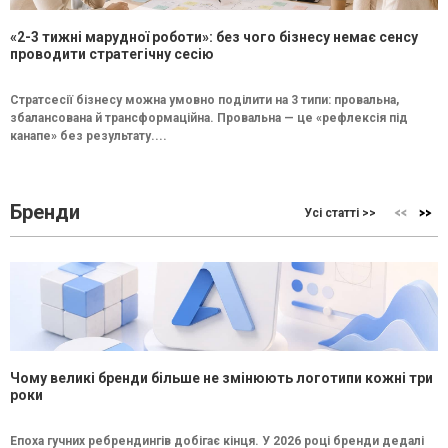
«2-3 тижні марудної роботи»: без чого бізнесу немає сенсу
проводити стратегічну сесію
Стратсесії бізнесу можна умовно поділити на 3 типи: провальна,
збалансована й трансформаційна. Провальна — це «рефлексія під
канапе» без результату....
Бренди
Усі статті >>
Чому великі бренди більше не змінюють логотипи кожні три
роки
Епоха гучних ребрендингів добігає кінця. У 2026 році бренди дедалі