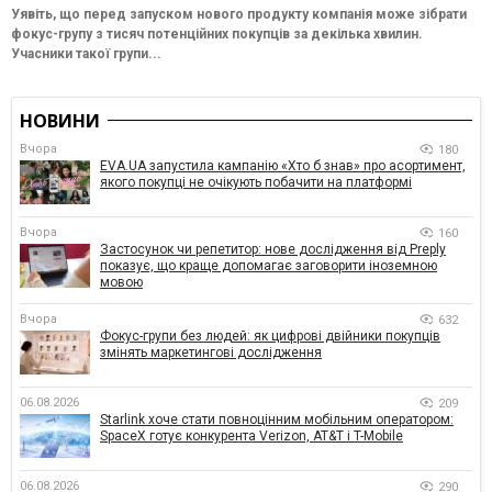
Уявіть, що перед запуском нового продукту компанія може зібрати
фокус-групу з тисяч потенційних покупців за декілька хвилин.
Учасники такої групи...
НОВИНИ
Вчора
180
EVA.UA запустила кампанію «Хто б знав» про асортимент,
якого покупці не очікують побачити на платформі
Вчора
160
Застосунок чи репетитор: нове дослідження від Preply
показує, що краще допомагає заговорити іноземною
мовою
Вчора
632
Фокус-групи без людей: як цифрові двійники покупців
змінять маркетингові дослідження
06.08.2026
209
Starlink хоче стати повноцінним мобільним оператором:
SpaceX готує конкурента Verizon, AT&T і T-Mobile
06.08.2026
290