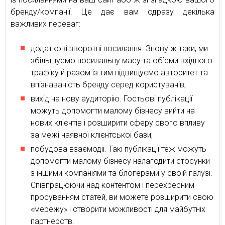
бренду/компанії. Це дає вам одразу декілька
важливих переваг:
додаткові зворотні посилання. Знову ж таки, ми
збільшуємо посилальну масу та обʼєми вхідного
трафіку й разом із тим підвищуємо авторитет та
впізнаваність бренду серед користувачів;
вихід на нову аудиторію. Гостьові публікації
можуть допомогти малому бізнесу вийти на
нових клієнтів і розширити сферу свого впливу
за межі наявної клієнтської бази;
побудова взаємодії. Такі публікації теж можуть
допомогти малому бізнесу налагодити стосунки
з іншими компаніями та блогерами у своїй галузі.
Співпрацюючи над контентом і перехресним
просуванням статей, ви можете розширити свою
«мережу» і створити можливості для майбутніх
партнерств.