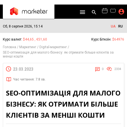
Сб, 8 серпня 2026, 15:14
UA
RU
Курс валют:
$44,65 , €51,60
Курс Біткоїн:
$64976
Головна
Маркетинг
Digital-маркетинг
SEO-оптимізація для малого бізнесу: як отримати більше клієнтів за
менші кошти
23.03.2023
0
2334
Час читання: 7.8 хв.
SEO-ОПТИМІЗАЦІЯ ДЛЯ МАЛОГО
БІЗНЕСУ: ЯК ОТРИМАТИ БІЛЬШЕ
КЛІЄНТІВ ЗА МЕНШІ КОШТИ