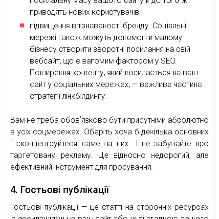
посилальну масу вашого сайту й до того ж
приводять нових користувачів;
підвищення впізнаваності бренду. Соціальні
мережі також можуть допомогти малому
бізнесу створити зворотні посилання на свій
вебсайт, що є вагомим фактором у SEO.
Поширення контенту, який посилається на ваш
сайт у соціальних мережах, — важлива частина
стратегії лінкбілдингу.
Вам не треба обовʼязково бути присутніми абсолютно
в усіх соцмережах. Оберіть хоча б декілька основних
і сконцентруйтеся саме на них. І не забувайте про
таргетовану рекламу. Це відносно недорогий, але
ефективний інструмент для просування.
4. Гостьові публікації
Гостьові публікації — це статті на сторонніх ресурсах
із посиланнями на ваш сайт або ж зі згадкою вашого