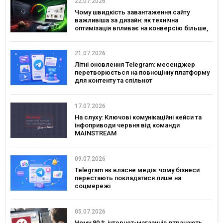
22.07.2026
Чому швидкість завантаження сайту
важливіша за дизайн: як технічна
оптимізація впливає на конверсію більше,
ніж креатив
21.07.2026
Літні оновлення Telegram: месенджер
перетворюється на повноцінну платформу
для контенту та спільнот
17.07.2026
На слуху: Ключові комунікаційні кейси та
інфоприводи червня від команди
MAINSTREAM
09.07.2026
Telegram як власне медіа: чому бізнеси
перестають покладатися лише на
соцмережі
05.07.2026
Чому 80 % інтернет-магазинів втрачають