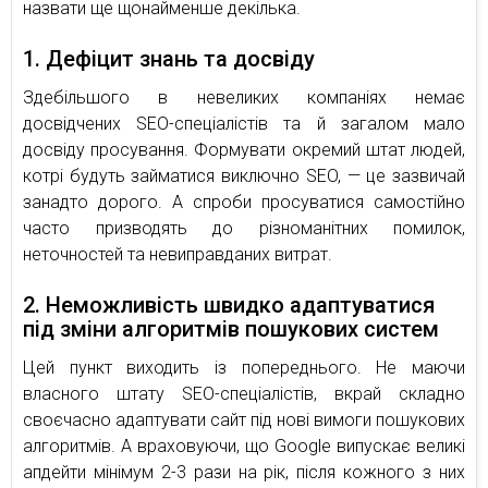
назвати ще щонайменше декілька.
1. Дефіцит знань та досвіду
Здебільшого в невеликих компаніях немає
досвідчених SEO-спеціалістів та й загалом мало
досвіду просування. Формувати окремий штат людей,
котрі будуть займатися виключно SEO, — це зазвичай
занадто дорого. А спроби просуватися самостійно
часто призводять до різноманітних помилок,
неточностей та невиправданих витрат.
2. Неможливість швидко адаптуватися
під зміни алгоритмів пошукових систем
Цей пункт виходить із попереднього. Не маючи
власного штату SEO-спеціалістів, вкрай складно
своєчасно адаптувати сайт під нові вимоги пошукових
алгоритмів. А враховуючи, що Google випускає великі
апдейти мінімум 2-3 рази на рік, після кожного з них