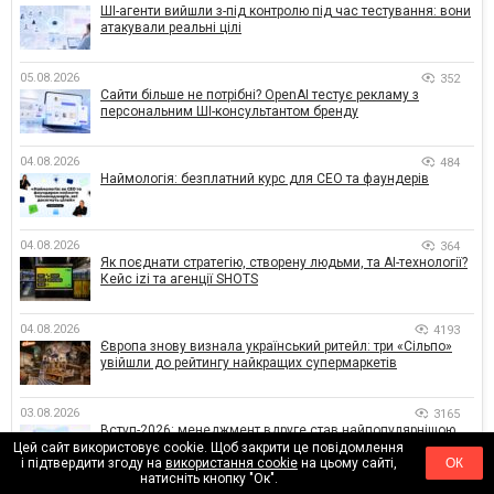
ШІ-агенти вийшли з-під контролю під час тестування: вони
атакували реальні цілі
05.08.2026
352
Сайти більше не потрібні? OpenAI тестує рекламу з
персональним ШІ-консультантом бренду
04.08.2026
484
Наймологія: безплатний курс для CEO та фаундерів
04.08.2026
364
Як поєднати стратегію, створену людьми, та AI-технології?
Кейс izi та агенції SHOTS
04.08.2026
4193
Європа знову визнала український ритейл: три «Сільпо»
увійшли до рейтингу найкращих супермаркетів
03.08.2026
3165
Вступ-2026: менеджмент вдруге став найпопулярнішою
спеціальністю, а кількість заяв — рекордна за 5 років
Цей сайт використовує cookie. Щоб закрити це повідомлення
і підтвердити згоду на
використання cookie
на цьому сайті,
ОК
натисніть кнопку "Ок".