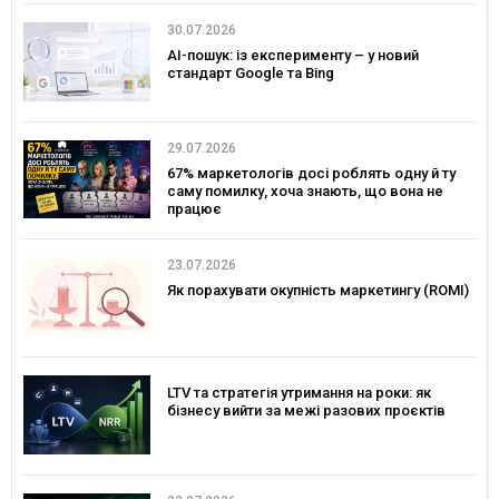
30.07.2026
AI-пошук: із експерименту – у новий
стандарт Google та Bing
29.07.2026
67% маркетологів досі роблять одну й ту
саму помилку, хоча знають, що вона не
працює
23.07.2026
Як порахувати окупність маркетингу (ROMI)
LTV та стратегія утримання на роки: як
бізнесу вийти за межі разових проєктів