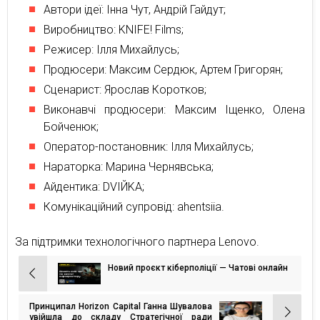
Автори ідеї: Інна Чут, Андрій Гайдут;
Виробництво: KNIFE! Films;
Режисер: Ілля Михайлусь;
Продюсери: Максим Сердюк, Артем Григорян;
Сценарист: Ярослав Коротков;
Виконавчі продюсери: Максим Іщенко, Олена
Бойченюк;
Оператор-постановник: Ілля Михайлусь;
Нараторка: Марина Чернявська;
Айдентика: DVIЙKA;
Комунікаційний супровід: ahentsiia.
За підтримки технологічного партнера Lenovo.
Новий проєкт кіберполіції — Чатові онлайн
Навігація
записів
Принципал Horizon Capital Ганна Шувалова
увійшла до складу Стратегічної ради