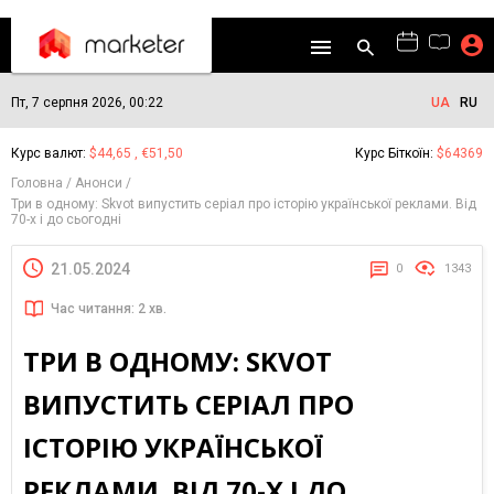
Пт, 7 серпня 2026, 00:22
UA
RU
Курс валют:
$44,65 , €51,50
Курс Біткоїн:
$64369
Головна
Анонси
Три в одному: Skvot випустить серіал про історію української реклами. Від
70-х і до сьогодні
21.05.2024
0
1343
Час читання: 2 хв.
ТРИ В ОДНОМУ: SKVOT
ВИПУСТИТЬ СЕРІАЛ ПРО
ІСТОРІЮ УКРАЇНСЬКОЇ
РЕКЛАМИ. ВІД 70-Х І ДО