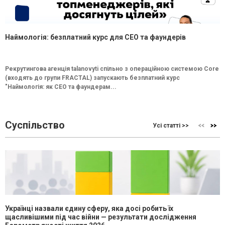
Наймологія: безплатний курс для CEO та фаундерів
Рекрутингова агенція talanovyti спільно з операційною системою Core
(входять до групи FRACTAL) запускають безплатний курс
"Наймологія: як СEO та фаундерам...
Суспільство
Усі статті >>
Українці назвали єдину сферу, яка досі робить їх
щасливішими під час війни — результати дослідження