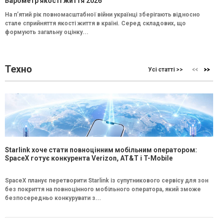
Барометр якості життя 2026
На п’ятий рік повномасштабної війни українці зберігають відносно
стале сприйняття якості життя в країні. Серед складових, що
формують загальну оцінку...
Техно
Усі статті >>
Starlink хоче стати повноцінним мобільним оператором:
SpaceX готує конкурента Verizon, AT&T і T-Mobile
SpaceX планує перетворити Starlink із супутникового сервісу для зон
без покриття на повноцінного мобільного оператора, який зможе
безпосередньо конкурувати з...