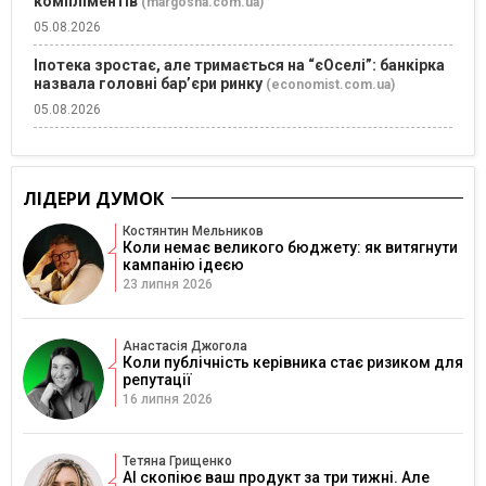
компліментів
(margosha.com.ua)
05.08.2026
Іпотека зростає, але тримається на “єОселі”: банкірка
назвала головні бар’єри ринку
(economist.com.ua)
05.08.2026
ЛІДЕРИ ДУМОК
Костянтин Мельников
Коли немає великого бюджету: як витягнути
кампанію ідеєю
23 липня 2026
Анастасія Джогола
Коли публічність керівника стає ризиком для
репутації
16 липня 2026
Тетяна Грищенко
AI скопіює ваш продукт за три тижні. Але