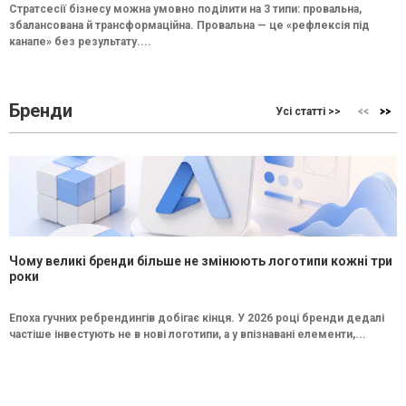
Стратсесії бізнесу можна умовно поділити на 3 типи: провальна,
збалансована й трансформаційна. Провальна — це «рефлексія під
канапе» без результату....
Бренди
Усі статті >>
Чому великі бренди більше не змінюють логотипи кожні три
роки
Епоха гучних ребрендингів добігає кінця. У 2026 році бренди дедалі
частіше інвестують не в нові логотипи, а у впізнавані елементи,...