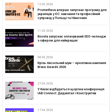
12.05.2026
Prometheus вперше запускає програму для
українців у ЄС: навчання та професійний
супровід у Польщі та Німеччині
11.05.2026
Boosta запускає оплачуваний SEO-челендж
з офером для найкращих
08.05.2026
Крізь піксельний шум – креативна кампанія
Brave Awards 2026
27.04.2026
У Києві відбудеться щорічна конференція
IAB Connect: Диджитал і Конструктив
17.04.2026