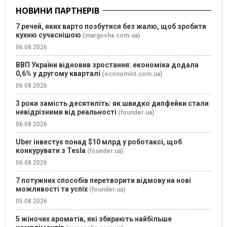
НОВИНИ ПАРТНЕРІВ
7 речей, яких варто позбутися без жалю, щоб зробити
кухню сучаснішою
(margosha.com.ua)
06.08.2026
ВВП України відновив зростання: економіка додала
0,6% у другому кварталі
(economist.com.ua)
06.08.2026
3 роки замість десятиліть: як швидко дипфейки стали
невідрізними від реальності
(founder.ua)
06.08.2026
Uber інвестує понад $10 млрд у роботаксі, щоб
конкурувати з Tesla
(founder.ua)
06.08.2026
7 потужних способів перетворити відмову на нові
можливості та успіх
(founder.ua)
05.08.2026
5 жіночих ароматів, які збирають найбільше