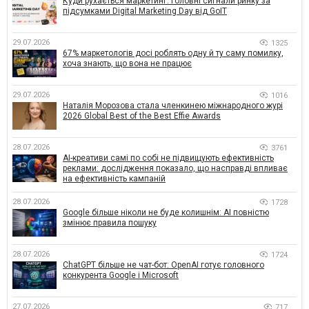
Куди рухається маркетинг: головні сигнали ринку за
підсумками Digital Marketing Day від GoIT
29.07.2026
1325
67% маркетологів досі роблять одну й ту саму помилку,
хоча знають, що вона не працює
29.07.2026
1016
Наталія Морозова стала членкинею міжнародного журі
2026 Global Best of the Best Effie Awards
28.07.2026
3761
AI-креативи самі по собі не підвищують ефективність
реклами: дослідження показало, що насправді впливає
на ефективність кампаній
28.07.2026
1728
Google більше ніколи не буде колишнім: AI повністю
змінює правила пошуку
28.07.2026
1724
ChatGPT більше не чат-бот: OpenAI готує головного
конкурента Google і Microsoft
27.07.2026
717