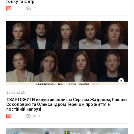
голку та фетр
0
713
25.06.2026
#ВАРТОЖИТИ випустив ролик із Сергієм Жаданом, Яніною
Соколовою та Олександром Тереном про життя в
постійній напрузі
0
3101