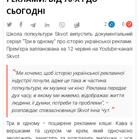
СЬОГОДНІ
2
0
Школа попкультури Skvot випустить документальний
серіал “Три в одному” про історію української реклами.
Прем’єра запланована на 12 червня на Youtube-каналі
Skvot.
“Ми хочемо, щоб історію української рекламної
індустрії почули, адже це така ж частина
попкультури, як музика чи кіно. Реклама передає
дух часу, в якому ми живемо, відображає життя
людини, її думки, потреби та проблеми”, –
розповідає співзасновниця Skvot Інна Чут.
Три в одному – поширене рекламне кліше. Кава з
вершками та цукром чи крем, який одночасно
зволожить, захистить та розгладить зморшки – усе