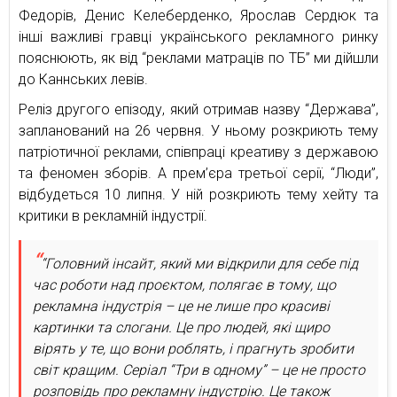
Федорів, Денис Келеберденко, Ярослав Сердюк та
інші важливі гравці українського рекламного ринку
пояснюють, як від “реклами матраців по ТБ” ми дійшли
до Каннських левів.
Реліз другого епізоду, який отримав назву “Держава”,
запланований на 26 червня. У ньому розкриють тему
патріотичної реклами, співпраці креативу з державою
та феномен зборів. А прем’єра третьої серії, “Люди”,
відбудеться 10 липня. У ній розкриють тему хейту та
критики в рекламній індустрії.
“Головний інсайт, який ми відкрили для себе під
час роботи над проєктом, полягає в тому, що
рекламна індустрія – це не лише про красиві
картинки та слогани. Це про людей, які щиро
вірять у те, що вони роблять, і прагнуть зробити
світ кращим. Серіал “Три в одному” – це не просто
розповідь про рекламну індустрію. Це також