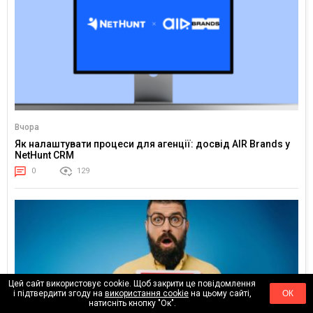
Вчора
Як налаштувати процеси для агенції: досвід AIR Brands у
NetHunt CRM
0
129
Цей сайт використовує cookie. Щоб закрити це повідомлення
і підтвердити згоду на
використання cookie
на цьому сайті,
ОК
натисніть кнопку "Ок".