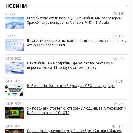
НОВИНИ
Вчора
130
Starlink хоче стати повноцінним мобільним оператором:
SpaceX готує конкурента Verizon, AT&T і T-Mobile
Вчора
155
ШІ-агенти вийшли з-під контролю під час тестування: вони
атакували реальні цілі
05.08.2026
227
Сайти більше не потрібні? OpenAI тестує рекламу з
персональним ШІ-консультантом бренду
04.08.2026
341
Наймологія: безплатний курс для CEO та фаундерів
04.08.2026
285
Як поєднати стратегію, створену людьми, та AI-технології?
Кейс izi та агенції SHOTS
04.08.2026
4111
Європа знову визнала український ритейл: три «Сільпо»