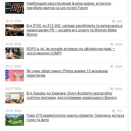
Найбільший інвестиційний форум країни: встигніть
придбати квиток на Lviv Invest Forum
26.07.2026
535
Від $700 до $15 000: скільки заробляють та витрачають в
українському PR — інсайти від znamy та Women Make
Money
25.07.2026
2690
ROPO в дії: як онлайн впливає на офлайн-продажі —
дослідження COMFY
25.07.2026
3239
Як один оберт приніс Philips майже 10 мільйонів
переглядів
24.07.2026
2014
Від Львова до Харкова: Glovo Academy масштабує
освітню програму для підтримки українського бізнесу
23.07.2026
713
Поки 97% маркетологів пишуть промпти, Галичина дістала
голку та фетр