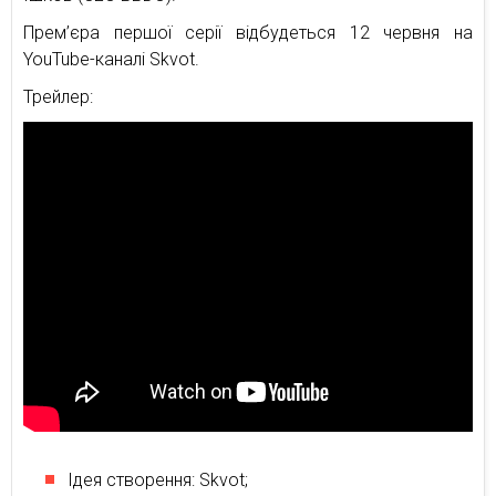
Прем’єра першої серії відбудеться 12 червня на
YouTube-каналі Skvot.
Трейлер:
Ідея створення: Skvot;