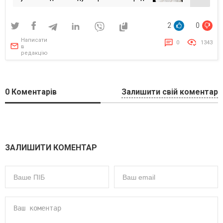
бізнес-спілки Diia.City United
2
0
Написати
0
1343
в
редакцію
0
Коментарів
Залишити свій коментар
ЗАЛИШИТИ КОМЕНТАР