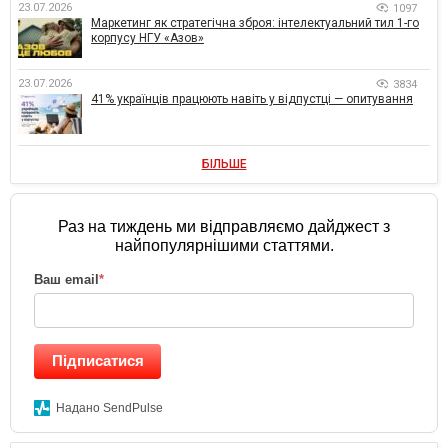
23.07.2026
1097
Маркетинг як стратегічна зброя: інтелектуальний тил 1-го
корпусу НГУ «Азов»
23.07.2026
3834
41% українців працюють навіть у відпустці — опитування
БІЛЬШЕ
Раз на тиждень ми відправляємо дайджест з
найпопулярнішими статтями.
Ваш email
*
Підписатися
Надано SendPulse