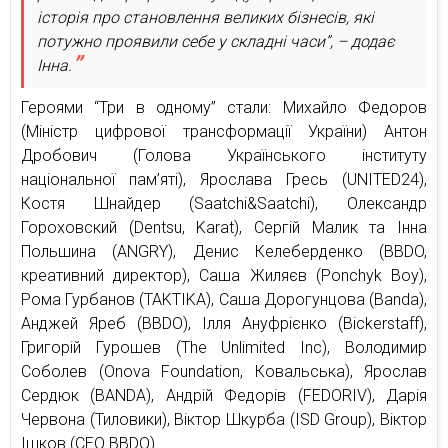
історія про становлення великих бізнесів, які
потужно проявили себе у складні часи”, – додає
Інна.
Героями “Три в одному” стали: Михайло Федоров
(Міністр цифрової трансформації України) Антон
Дробович (Голова Українського інституту
національної пам’яті), Ярослава Гресь (UNITED24),
Костя Шнайдер (Saatchi&Saatchi), Олександр
Гороховский (Dentsu, Karat), Сергій Малик та Інна
Польшина (ANGRY), Денис Келеберденко (BBDO,
креативний директор), Саша Жиляєв (Ponchyk Boy),
Рома Гурбанов (TAKTIKA), Саша Дорогунцова (Banda),
Анджей Яреб (BBDO), Ілля Ануфрієнко (Bickerstaff),
Григорій Гурошев (The Unlimited Inc), Володимир
Соболев (Onova Foundation, Ковальська), Ярослав
Сердюк (BANDA), Андрій Федорів (FEDORIV), Дарія
Червона (Тиловики), Віктор Шкурба (ISD Group), Віктор
Ішков (CEO BBDO).