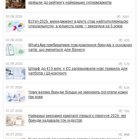
увійшли до рейтингу найкращих супермаркетів
03.08.2026
3041
Вступ-2026: менеджмент вдруге став найпопулярнішою
спеціальністю, а кількість заяв — рекордна за 5 років
02.08.2026
435
WhatsApp прибиратиме повідомлення брендів з основних
чатів: що зміниться для бізнесу
02.08.2026
570
Штраф до €15 млн: у ЄС запрацювали нові правила для
чатботів і ШІ-контенту
31.07.2026
626
Чому великі бренди більше не змінюють логотипи кожні
три роки
31.07.2026
706
Найкращі рекламні кампанії першого півріччя 2026: які
бренди задавали тон індустрії
30.07.2026
888