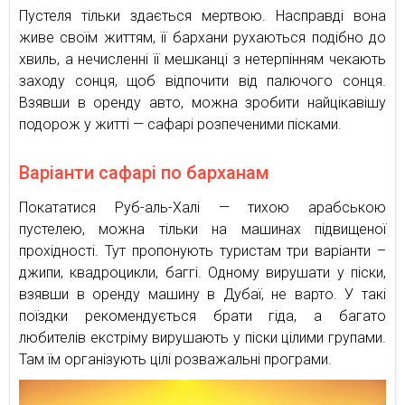
Пустеля тільки здається мертвою. Насправді вона
живе своїм життям, її бархани рухаються подібно до
хвиль, а нечисленні її мешканці з нетерпінням чекають
заходу сонця, щоб відпочити від палючого сонця.
Взявши в оренду авто, можна зробити найцікавішу
подорож у житті — сафарі розпеченими пісками.
Варіанти сафарі по барханам
Покататися Руб-аль-Халі — тихою арабською
пустелею, можна тільки на машинах підвищеної
прохідності. Тут пропонують туристам три варіанти –
джипи, квадроцикли, баггі. Одному вирушати у піски,
взявши в оренду машину в Дубаї, не варто. У такі
поїздки рекомендується брати гіда, а багато
любителів екстріму вирушають у піски цілими групами.
Там їм організують цілі розважальні програми.