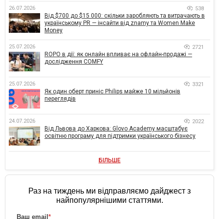
26.07.2026
538
Від $700 до $15 000: скільки заробляють та витрачають в
українському PR — інсайти від znamy та Women Make
Money
25.07.2026
2721
ROPO в дії: як онлайн впливає на офлайн-продажі —
дослідження COMFY
25.07.2026
3321
Як один оберт приніс Philips майже 10 мільйонів
переглядів
24.07.2026
2022
Від Львова до Харкова: Glovo Academy масштабує
освітню програму для підтримки українського бізнесу
БІЛЬШЕ
Раз на тиждень ми відправляємо дайджест з
найпопулярнішими статтями.
Ваш email
*