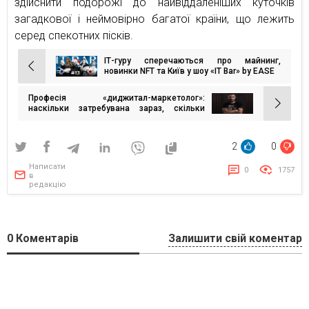
здійснити подорожі до найвіддаленіших куточків
загадкової і неймовірно багатої країни, що лежить
серед спекотних пісків.
ІТ-гуру сперечаються про майнинг,
Навігація
новинки NFT та Київ у шоу «IT Bar» by EASE
записів
Професія «диджитал-маркетолог»:
наскільки затребувана зараз, скільки
можна на цьому заробити і чому
диджитал-маркетолог має бути хорошим
менеджером
2
0
Написати
0
1757
в
редакцію
0
Коментарів
Залишити свій коментар