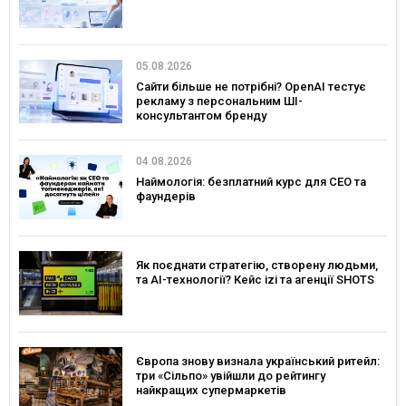
05.08.2026
Сайти більше не потрібні? OpenAI тестує
рекламу з персональним ШІ-
консультантом бренду
04.08.2026
Наймологія: безплатний курс для CEO та
фаундерів
Як поєднати стратегію, створену людьми,
та AI-технології? Кейс izi та агенції SHOTS
Європа знову визнала український ритейл:
три «Сільпо» увійшли до рейтингу
найкращих супермаркетів