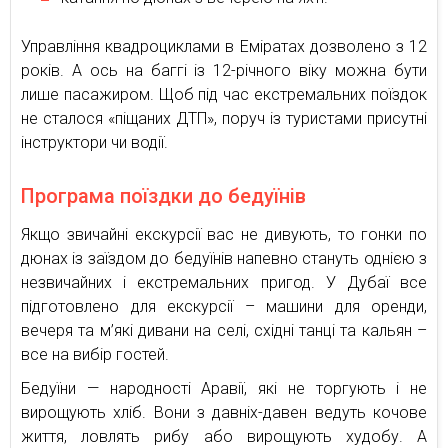
Управління квадроциклами в Еміратах дозволено з 12
років. А ось на баггі із 12-річного віку можна бути
лише пасажиром. Щоб під час екстремальних поїздок
не сталося «піщаних ДТП», поруч із туристами присутні
інструктори чи водії.
Програма поїздки до бедуїнів
Якщо звичайні екскурсії вас не дивують, то гонки по
дюнах із заїздом до бедуїнів напевно стануть однією з
незвичайних і екстремальних пригод. У Дубаї все
підготовлено для екскурсії – машини для оренди,
вечеря та м’які дивани на селі, східні танці та кальян –
все на вибір гостей.
Бедуїни — народності Аравії, які не торгують і не
вирощують хліб. Вони з давніх-давен ведуть кочове
життя, ловлять рибу або вирощують худобу. А