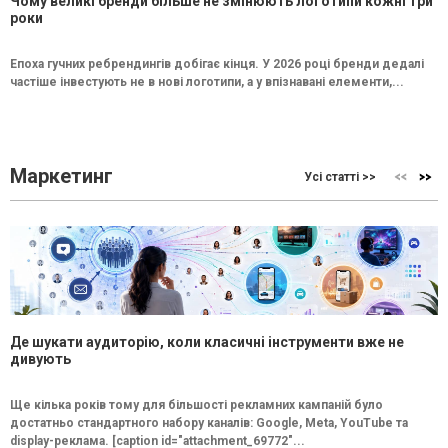
Чому великі бренди більше не змінюють логотипи кожні три
роки
Епоха гучних ребрендингів добігає кінця. У 2026 році бренди дедалі
частіше інвестують не в нові логотипи, а у впізнавані елементи,...
Маркетинг
Усі статті >>
Де шукати аудиторію, коли класичні інструменти вже не
дивують
Ще кілька років тому для більшості рекламних кампаній було
достатньо стандартного набору каналів: Google, Meta, YouTube та
display-реклама. [caption id="attachment_69772"...