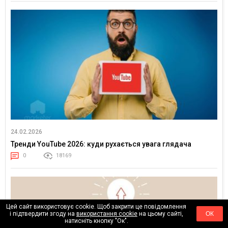
24.02.2026
Тренди YouTube 2026: куди рухається увага глядача
0
18169
Цей сайт використовує cookie. Щоб закрити це повідомлення
і підтвердити згоду на
використання cookie
на цьому сайті,
ОК
натисніть кнопку "Ок".