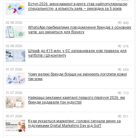
Вступ-2026: менеджмент вдруге став найпопулярнішою
спеціальністю, а кількість заяв — рекордна за 5 років
02.08.2026
440
WhatsApp прибиратиме повідомлення брендів з основних
чатів: що зміниться для бізнесу
02.08.2026
576
Штраф до €15 млн: у ЄС запрацювали нові правила для
чатботів і ШІ-контенту
31.07.2026
650
Чому великі бренди більше не змінюють логотипи кожні
три роки
31.07.2026
713
Найкращі рекламні кампанії першого півріччя 2026: які
бренди задавали тон індустрії
30.07.2026
911
Куди рухається маркетинг: головні сигнали ринку за
підсумками Digital Marketing Day від GoIT