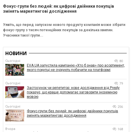
Фокус-групи без людей: як цифрові двійники покупців
змінять маркетингові дослідження
Уявіть, що перед запуском нового продукту компанія може зібрати
фокус-групу з тисяч потенційних покупців за декілька хвилин.
Учасники такої групи...
НОВИНИ
Сьогодні
80
EVA.UA запустила кампанію «Хто б знав» про асортимент,
якого покупці не очікують побачити на платформі
Сьогодні
79
Застосунок чи репетитор: нове дослідження від Preply
показує, що краще допомагає заговорити іноземною
мовою
Сьогодні
256
Фокус-групи без людей: як цифрові двійники покупців
змінять маркетингові дослідження
Вчора
168