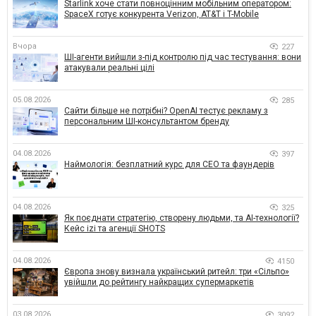
Starlink хоче стати повноцінним мобільним оператором:
SpaceX готує конкурента Verizon, AT&T і T-Mobile
Вчора
227
ШІ-агенти вийшли з-під контролю під час тестування: вони
атакували реальні цілі
05.08.2026
285
Сайти більше не потрібні? OpenAI тестує рекламу з
персональним ШІ-консультантом бренду
04.08.2026
397
Наймологія: безплатний курс для CEO та фаундерів
04.08.2026
325
Як поєднати стратегію, створену людьми, та AI-технології?
Кейс izi та агенції SHOTS
04.08.2026
4150
Європа знову визнала український ритейл: три «Сільпо»
увійшли до рейтингу найкращих супермаркетів
03.08.2026
3092