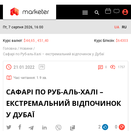
Пт, 7 серпня 2026, 16:00
UA
RU
Курс валют:
$44,65 , €51,40
Курс Біткоїн:
$64303
Головна
Новини
Сафарі по Руб-аль-Халі – екстремальний відпочинок у Дубаї
21.01.2022
PR
0
1757
Час читання: 1.9 хв.
САФАРІ ПО РУБ-АЛЬ-ХАЛІ –
ЕКСТРЕМАЛЬНИЙ ВІДПОЧИНОК
У ДУБАЇ
2
0