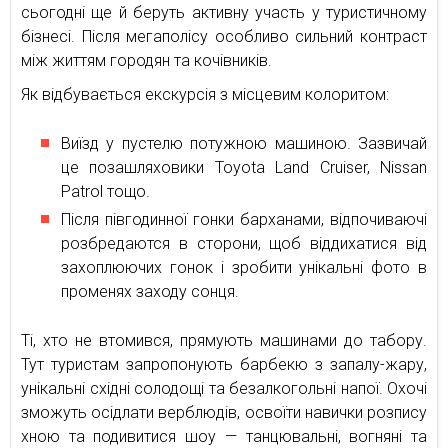
сьогодні ще й беруть активну участь у туристичному
бізнесі. Після мегаполісу особливо сильний контраст
між життям городян та кочівників.
Як відбувається екскурсія з місцевим колоритом:
Виїзд у пустелю потужною машиною. Зазвичай
це позашляховики Toyota Land Cruiser, Nissan
Patrol тощо.
Після півгодинної гонки барханами, відпочиваючі
розбредаются в сторони, щоб віддихатися від
захоплюючих гонок і зробити унікальні фото в
променях заходу сонця.
Ті, хто не втомився, прямують машинами до табору.
Тут туристам запропонують барбекю з запалу-жару,
унікальні східні солодощі та безалкогольні напої. Охочі
зможуть осідлати верблюдів, освоїти навички розпису
хною та подивитися шоу — танцювальні, вогняні та