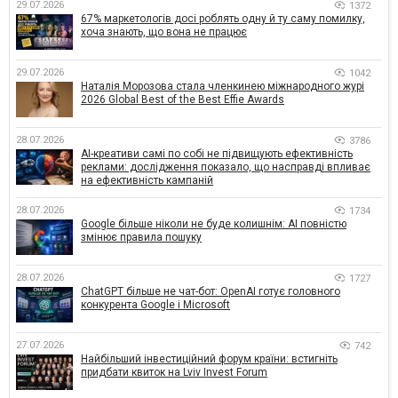
29.07.2026
1372
67% маркетологів досі роблять одну й ту саму помилку,
хоча знають, що вона не працює
29.07.2026
1042
Наталія Морозова стала членкинею міжнародного журі
2026 Global Best of the Best Effie Awards
28.07.2026
3786
AI-креативи самі по собі не підвищують ефективність
реклами: дослідження показало, що насправді впливає
на ефективність кампаній
28.07.2026
1734
Google більше ніколи не буде колишнім: AI повністю
змінює правила пошуку
28.07.2026
1727
ChatGPT більше не чат-бот: OpenAI готує головного
конкурента Google і Microsoft
27.07.2026
742
Найбільший інвестиційний форум країни: встигніть
придбати квиток на Lviv Invest Forum