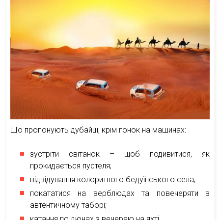
Що пропонують дубайці, крім гонок на машинах:
зустріти світанок – щоб подивитися, як
прокидається пустеля;
відвідування колоритного бедуїнського села;
покататися на верблюдах та повечеряти в
автентичному таборі;
катання по дюнах з вечерею на яхті.