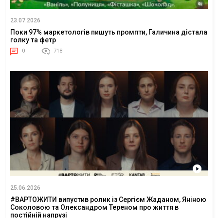
23.07.2026
Поки 97% маркетологів пишуть промпти, Галичина дістала
голку та фетр
0
718
25.06.2026
#ВАРТОЖИТИ випустив ролик із Сергієм Жаданом, Яніною
Соколовою та Олександром Тереном про життя в
постійній напрузі