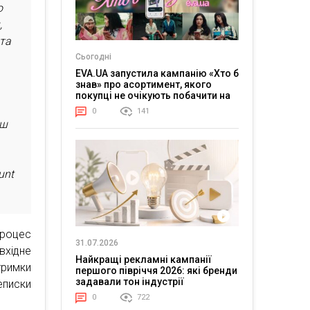
о
,
 та
Сьогодні
EVA.UA запустила кампанію «Хто б
знав» про асортимент, якого
покупці не очікують побачити на
платформі
0
141
ьш
unt
роцес
31.07.2026
 вхідне
Найкращі рекламні кампанії
тримки
першого півріччя 2026: які бренди
задавали тон індустрії
еписки
0
722