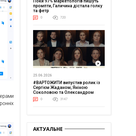
Поки 97% маркетологів пишуть
промпти, Галичина дістала голку
та фетр
0
720
25.06.2026
#ВАРТОЖИТИ випустив ролик із
Сергієм Жаданом, Яніною
Соколовою та Олександром
жерами
Тереном про життя в постійній
0
3147
напрузі
ронніх
АКТУАЛЬНЕ