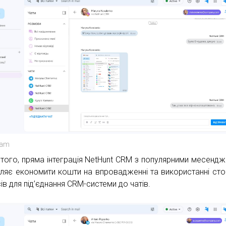
ram
 того, пряма інтеграція NetHunt CRM з популярними месенд
ляє економити кошти на впровадженні та використанні сто
ів для під’єднання CRM-системи до чатів.