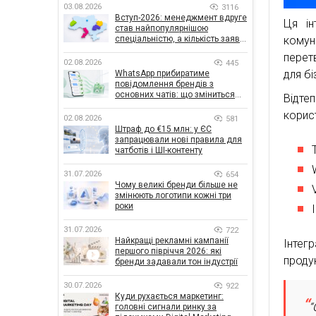
03.08.2026
3116
Вступ-2026: менеджмент вдруге
Ця ін
став найпопулярнішою
комун
спеціальністю, а кількість заяв
— рекордна за 5 років
перет
02.08.2026
445
для бі
WhatsApp прибиратиме
повідомлення брендів з
основних чатів: що зміниться
Відте
для бізнесу
корис
02.08.2026
581
Штраф до €15 млн: у ЄС
запрацювали нові правила для
чатботів і ШІ-контенту
31.07.2026
654
Чому великі бренди більше не
змінюють логотипи кожні три
роки
31.07.2026
722
Найкращі рекламні кампанії
Інтег
першого півріччя 2026: які
продук
бренди задавали тон індустрії
30.07.2026
922
Куди рухається маркетинг:
“
головні сигнали ринку за