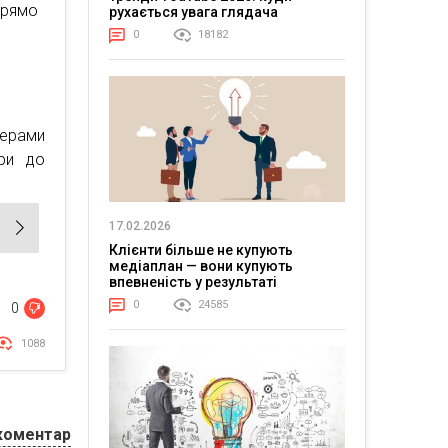
прямо
рухається увага глядача
0
18182
жерами
ри до
17.02.2026
Клієнти більше не купують
медіаплан — вони купують
впевненість у результаті
0
24585
0
1088
коментар