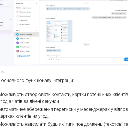
рам
 основного функціоналу інтеграцій:
Можливість створювати контакти, картки потенційних клієнті
угод з чатів за лічені секунди.
Автоматичне збереження переписки у месенджерах у відпов
картках клієнтів чи угод.
Можливість надсилати будь-які типи повідомлень (текстові т