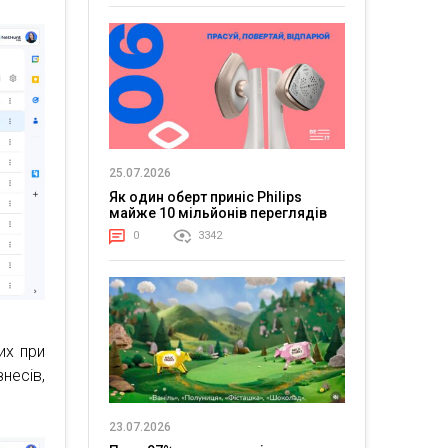
25.07.2026
Як один оберт приніс Philips
майже 10 мільйонів переглядів
0
3342
их при
несів,
23.07.2026