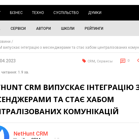
Г
БІЗНЕС
ТЕХНО
СУСПІЛЬСТВО
ДУМКИ
А
СЕРВІСИ
АВТОРИ
ШКОЛИ
РЕЙТИНГИ
овини
M випускає інтеграцію з месенджерами та стає хабом централізованих комун
.04.2023
,
0
CRM
Сервисы
 читання: 1.9 хв.
HUNT CRM ВИПУСКАЄ ІНТЕГРАЦІЮ 
СЕНДЖЕРАМИ ТА СТАЄ ХАБОМ
НТРАЛІЗОВАНИХ КОМУНІКАЦІЙ
NetHunt CRM