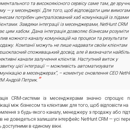
ментального та високоякісного сервісу саме там, де зручн
му — у месенджері. Для того, щоб відповідати цим вимогам
знесам потрібен централізований хаб комунікацій із лідами
ієнтами. Завдяки інтеграції із месенджерами, NetHunt CRM
ає цим хабом. Дана інтеграція дозволяє бізнесам розуміти
лив кожного каналу комунікацій на процеси та результати
одажу. Компанії можуть не лише надавати своїм клієнтам
ршокласний споживацький досвід, але й визначати найбіл
ективні канали залучення клієнтів. Наступний виток у
звитку цієї інтеграції — можливість автоматизувати
мунікацію в месенджерах”, – коментує оновлення CEO NetH
M Андрій Петрик.
рація CRM-системи із месенджерами значно спрощує п
кації між бізнесом та клієнтами: для того, щоб відповісти на
омлення з будь-якого каналу, менеджеру з продажу або під
тів не доведеться залишати інтерфейс NetHunt CRM — усі пер
ь доступними в єдиному вікні.