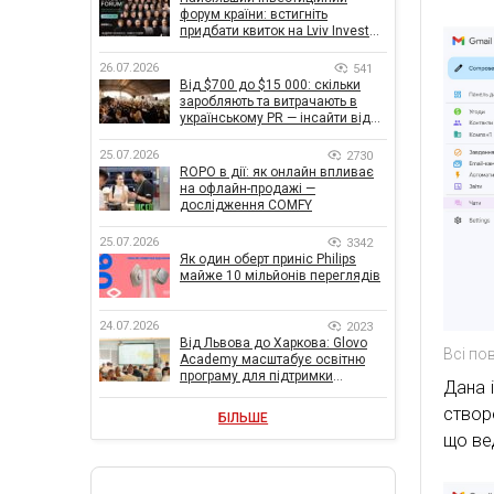
форум країни: встигніть
придбати квиток на Lviv Invest
Forum
26.07.2026
541
Від $700 до $15 000: скільки
заробляють та витрачають в
українському PR — інсайти від
znamy та Women Make Money
25.07.2026
2730
ROPO в дії: як онлайн впливає
на офлайн-продажі —
дослідження COMFY
25.07.2026
3342
Як один оберт приніс Philips
майже 10 мільйонів переглядів
24.07.2026
2023
Від Львова до Харкова: Glovo
Всі по
Academy масштабує освітню
програму для підтримки
Дана 
українського бізнесу
створе
БІЛЬШЕ
що ве