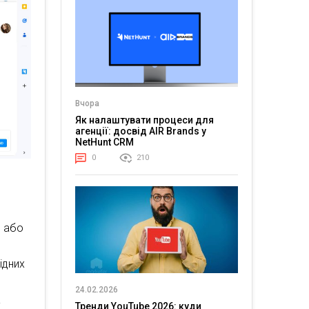
Вчора
Як налаштувати процеси для
агенції: досвід AIR Brands у
NetHunt CRM
0
210
в або
ідних
24.02.2026
а
Тренди YouTube 2026: куди