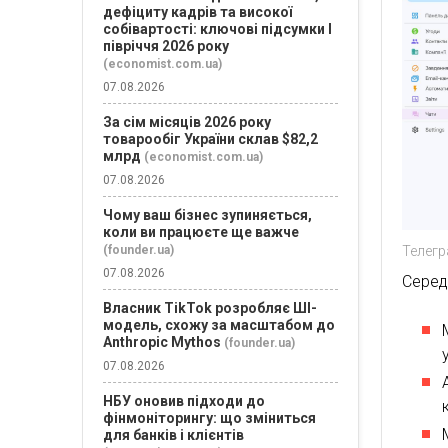
дефіциту кадрів та високої
собівартості: ключові підсумки І
півріччя 2026 року
(economist.com.ua)
07.08.2026
За сім місяців 2026 року
товарообіг України склав $82,2
млрд
(economist.com.ua)
07.08.2026
Чому ваш бізнес зупиняється,
коли ви працюєте ще важче
(founder.ua)
Телег
07.08.2026
Серед
Власник TikTok розробляє ШІ-
модель, схожу за масштабом до
Anthropic Mythos
(founder.ua)
07.08.2026
НБУ оновив підходи до
фінмоніторингу: що зміниться
для банків і клієнтів