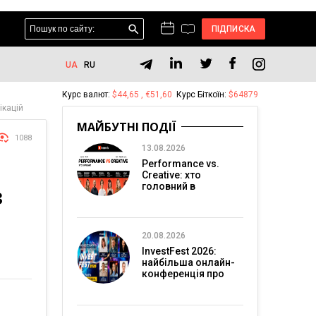
ПІДПИСКА
UA
RU
Курс валют:
$44,65 , €51,60
Курс Біткоїн:
$64879
ікацій
МАЙБУТНІ ПОДІЇ
1088
13.08.2026
Performance vs.
Creative: хто
головний в
З
перформанс-
маркетингу?
20.08.2026
InvestFest 2026:
найбільша онлайн-
конференція про
інвестиції