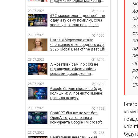
підсумками Digital Marketing
мо
Day від GoIT
йо
29.07.2026
1387
67% маркетологів досі роблять
бі
одну й ту саму помилку, хоча
кл
знають, що вона не працює
ст
29.07.2026
1050
вп
Наталія Морозова стала
членкинею міжнародного журі
пр
2026 Global Best of the Best Effie
Awards
пе
28.07.2026
3799
еф
AI-креативи самі по собі не
підвищують ефективність
ро
реклами: дослідження
ко
показало, що насправді
впливає на ефективність
CR
28.07.2026
1739
кампаній
Google більше ніколи не буде
колишнім: AI повністю змінює
правила пошуку
Інтег
28.07.2026
1728
комуні
ChatGPT більше не чат-бот:
OpenAI готує головного
повід
конкурента Google і Microsoft
клієн
27.07.2026
753
будут
Найбільший інвестиційний