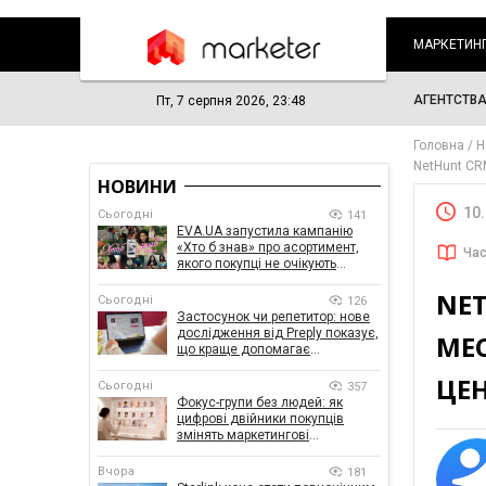
МАРКЕТИН
АГЕНТСТВ
Пт, 7 серпня 2026, 23:48
Головна
Н
NetHunt CR
НОВИНИ
10
Сьогодні
141
EVA.UA запустила кампанію
«Хто б знав» про асортимент,
Час
якого покупці не очікують
побачити на платформі
NET
Сьогодні
126
Застосунок чи репетитор: нове
дослідження від Preply показує,
МЕ
що краще допомагає
заговорити іноземною мовою
ЦЕ
Сьогодні
357
Фокус-групи без людей: як
цифрові двійники покупців
змінять маркетингові
дослідження
Вчора
181