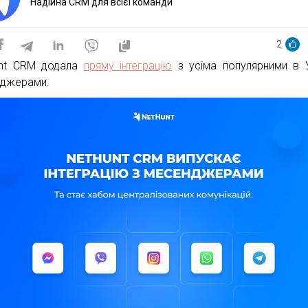
Надійна CRM для всієї команди
2
unt CRM додала
пряму інтеграцію
з усіма популярними в У
джерами.