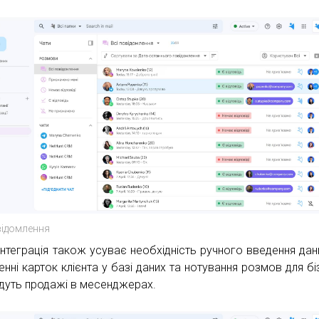
відомлення
інтеграція також усуває необхідність ручного введення дан
нні карток клієнта у базі даних та нотування розмов для біз
дуть продажі в месенджерах.