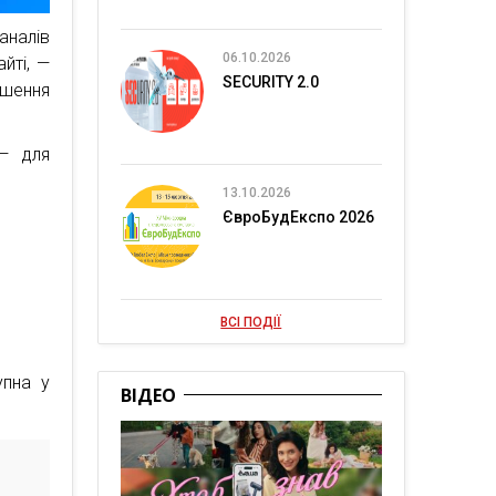
аналів
06.10.2026
йті, —
SECURITY 2.0
ішення
 — для
13.10.2026
ЄвроБудЕкспо 2026
ВСІ ПОДІЇ
упна у
ВІДЕО