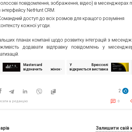
голосові повідомлення, зображення, відео) в месенджерах 
з інтерфейсу NetHunt CRM.
Командний доступ до всіх розмов для кращого розуміння
контексту кожної угоди.
альших планах компанії щодо розвитку інтеграцій з месенд
ливість додавати відправку повідомлень у месендже
атизацій.
Mastercard
У Брюсселі
ігація
відзначить жінок-
відкриється виставка
исів
підприємиць в
‘State of Defiance’ про
рамках Women SME
спротив українців у
Leaders Awards
тимчасовій окупації
2
исати в редакцію
0
арів
Залишити свій 