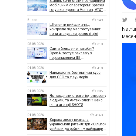
Starlink хоче стати повноцінним
мобільним оператором: SpaceX
готує конкурента Verizon, AT&T і
T-Mobile
Вчора
249
ШІ-агенти вийшли з-під
NetH
контролю під час тестування:
вони атакували реальні цілі
месен
05.08.2026
310
Сайти більше не потрібні?
OpenAI тестує рекламу з
персональним ШІ-
консультантом бренду
04.08.2026
418
Наймологія: безплатний курс
для CEO та фаундерів
04.08.2026
335
Як поєднати стратегію, створену
людьми, та AI-технології? Кейс
izi та агенції SHOTS
04.08.2026
4163
Європа знову визнала
український ритейл: три «Сільпо»
увійшли до рейтингу найкращих
супермаркетів