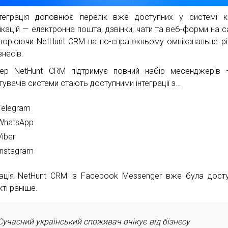
теграція доповнює перелік вже доступних у системі к
ікацій — електронна пошта, дзвінки, чати та веб-форми на са
ворюючи NetHunt CRM на по-справжньому омніканальне р
знесів.
пер NetHunt CRM підтримує повний набір месенджерів
тувачів системи стають доступними інтеграції з…
Telegram
WhatsApp
Viber
Instagram
рація NetHunt CRM із Facebook Messenger вже була дост
ті раніше.
Сучасний український споживач очікує від бізнесу