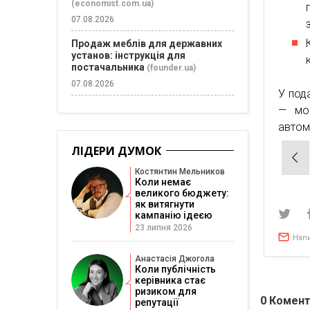
(economist.com.ua)
07.08.2026
Продаж меблів для державних
установ: інструкція для
постачальника
(founder.ua)
07.08.2026
У под
— мож
автом
ЛІДЕРИ ДУМОК
Нав
зап
Костянтин Мельников
Коли немає
великого бюджету:
як витягнути
кампанію ідеєю
23 липня 2026
Нап
Анастасія Джогола
Коли публічність
керівника стає
ризиком для
0
Комент
репутації