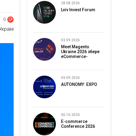
28.08.2026
Lviv Invest Forum
0
країні
03.09.2026
Meet Magento
Ukraine 2026 збере
eCommerce-
спільноту в Києві
09.09.2026
AUTONOMY: EXPO
06.10.2026
E-commerce
Conference 2026