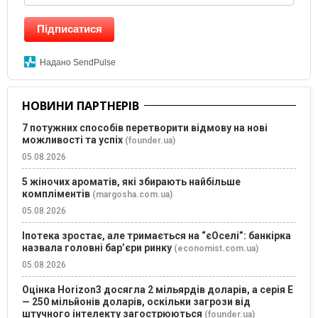
Підписатися
Надано SendPulse
НОВИНИ ПАРТНЕРІВ
7 потужних способів перетворити відмову на нові
можливості та успіх
(founder.ua)
05.08.2026
5 жіночих ароматів, які збирають найбільше
компліментів
(margosha.com.ua)
05.08.2026
Іпотека зростає, але тримається на “єОселі”: банкірка
назвала головні бар’єри ринку
(economist.com.ua)
05.08.2026
Оцінка Horizon3 досягла 2 мільярдів доларів, а серія E
— 250 мільйонів доларів, оскільки загрози від
штучного інтелекту загострюються
(founder.ua)