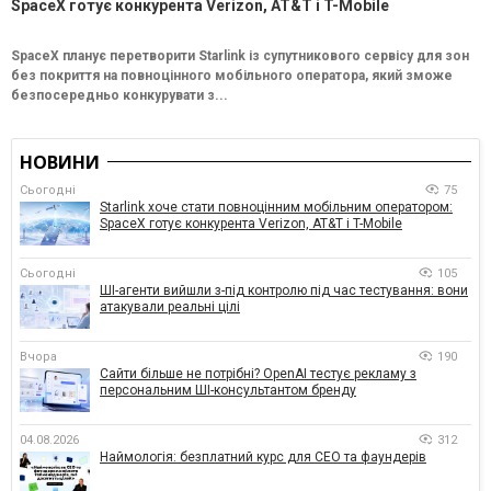
SpaceX готує конкурента Verizon, AT&T і T-Mobile
SpaceX планує перетворити Starlink із супутникового сервісу для зон
без покриття на повноцінного мобільного оператора, який зможе
безпосередньо конкурувати з...
НОВИНИ
Сьогодні
75
Starlink хоче стати повноцінним мобільним оператором:
SpaceX готує конкурента Verizon, AT&T і T-Mobile
Сьогодні
105
ШІ-агенти вийшли з-під контролю під час тестування: вони
атакували реальні цілі
Вчора
190
Сайти більше не потрібні? OpenAI тестує рекламу з
персональним ШІ-консультантом бренду
04.08.2026
312
Наймологія: безплатний курс для CEO та фаундерів