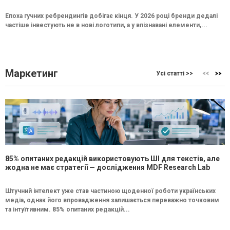
Епоха гучних ребрендингів добігає кінця. У 2026 році бренди дедалі
частіше інвестують не в нові логотипи, а у впізнавані елементи,...
Маркетинг
Усі статті >>
85% опитаних редакцій використовують ШІ для текстів, але
жодна не має стратегії — дослідження MDF Research Lab
Штучний інтелект уже став частиною щоденної роботи українських
медіа, однак його впровадження залишається переважно точковим
та інтуїтивним. 85% опитаних редакцій...