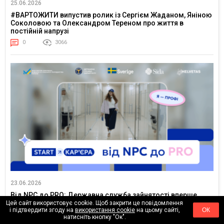
25.06.2026
#ВАРТОЖИТИ випустив ролик із Сергієм Жаданом, Яніною
Соколовою та Олександром Тереном про життя в
постійній напрузі
0
3066
23.06.2026
Від NPC до PRO: Державна служба зайнятості вперше
запустила TikTok-серіал для молоді
Цей сайт використовує cookie. Щоб закрити це повідомлення
і підтвердити згоду на
використання cookie
на цьому сайті,
ОК
0
3759
натисніть кнопку "Ок".