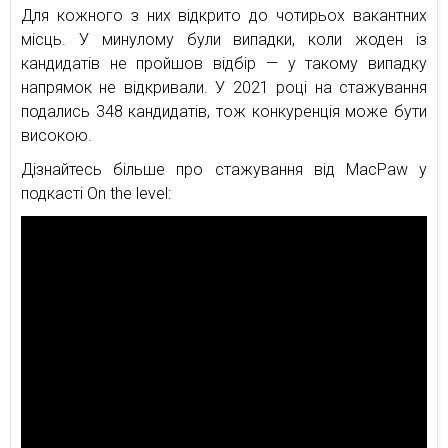
Для кожного з них відкрито до чотирьох вакантних
місць. У минулому були випадки, коли жоден із
кандидатів не пройшов відбір — у такому випадку
напрямок не відкривали. У 2021 році на стажування
подались 348 кандидатів, тож конкуренція може бути
високою.
Дізнайтесь більше про стажування від MacPaw у
подкасті On the level: