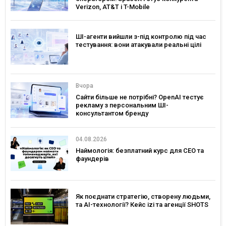
Verizon, AT&T і T-Mobile
ШІ-агенти вийшли з-під контролю під час
тестування: вони атакували реальні цілі
Вчора
Сайти більше не потрібні? OpenAI тестує
рекламу з персональним ШІ-
консультантом бренду
04.08.2026
Наймологія: безплатний курс для CEO та
фаундерів
Як поєднати стратегію, створену людьми,
та AI-технології? Кейс izi та агенції SHOTS