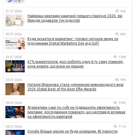
31.07.2026
696
Найкращі рекламні кампанії першого півріччя 2026: які
бренди задавали тон індустрії
30.07.2026
864
Куди рухається маркетинг: головні сигнали ринку за
підсумками Digital Marketing Day від GoIT
29.07.2026
1308
67% маркетологів досі роблять одну й ту саму помилку,
хоча знають, що вона не працює
29.07.2026
999
Наталія Морозова стала членкинею міжнародного журі
2026 Global Best of the Best Effie Awards
28.07.2026
3745
AI-креативи самі по собі не підвищують ефективність
реклами: дослідження показало, що насправді впливає
на ефективність кампаній
28.07.2026
1719
Google більше ніколи не буде колишнім: AI повністю