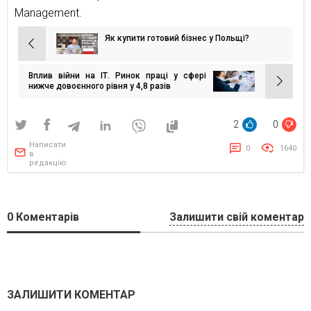
Management.
Як купити готовий бізнес у Польщі?
Навігація
записів
Вплив війни на ІТ. Ринок праці у сфері
нижче довоєнного рівня у 4,8 разів
2
0
Написати
0
1640
в
редакцію
0
Коментарів
Залишити свій коментар
ЗАЛИШИТИ КОМЕНТАР