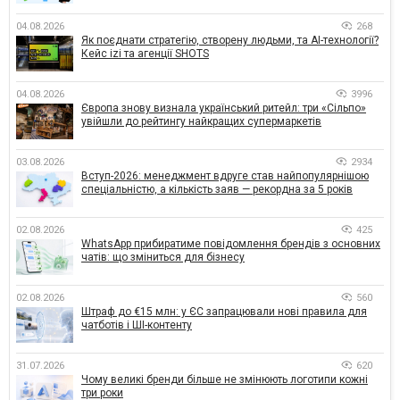
04.08.2026
268
Як поєднати стратегію, створену людьми, та AI-технології?
Кейс izi та агенції SHOTS
04.08.2026
3996
Європа знову визнала український ритейл: три «Сільпо»
увійшли до рейтингу найкращих супермаркетів
03.08.2026
2934
Вступ-2026: менеджмент вдруге став найпопулярнішою
спеціальністю, а кількість заяв — рекордна за 5 років
02.08.2026
425
WhatsApp прибиратиме повідомлення брендів з основних
чатів: що зміниться для бізнесу
02.08.2026
560
Штраф до €15 млн: у ЄС запрацювали нові правила для
чатботів і ШІ-контенту
31.07.2026
620
Чому великі бренди більше не змінюють логотипи кожні
три роки