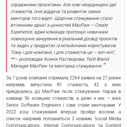
справжніми проєктами. Але нові неординарні ідеї
стажистів, їхня віддача та розвиток самих
менторів того варті. Щорічне стажування стало
втіленням однієї з цінностей MacPaw — Create
Experience, адже команда пропонує новачкам
повноцінне занурення в реальний досвід проєктів
та задач у продуктах із мільйонами користувачів.
Тому і для компанії, і для стажистів це — win-win”,
**— розповідає Ксенія Растворова, Tech Brand
Manager MacPaw та менторка стажування.
За 7 років компанія отримала 2264 заявки на 27 різних
напрямів, випустила 81 стажиста, 42 з яких
приєднались до MacPaw після стажування. Наразі в
команді 36 колишніх стажистів, а деякі з них — вже
Senior Software Engineers і самі стали менторами. У
2022 році стажування вперше пройде восени, а
список напрямів поповниться 3 новими: Social Media
Communications, Internal Communications та Content