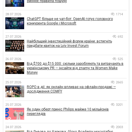
змінює правила пошуку
28.07.2026
1714
ChatGPT більше не чат-бот: OpenAI готує головного
конкурента Google і Microsoft
27.07.2026
692
Найбільший інвестиційний форум країни: встигніть
придбати квиток на Lviv Invest Forum
26.07.2026
525
Від $700 до $15 000: скільки заробляють та витрачають в
українському PR — інсайти від znamy та Women Make
Money
25.07.2026
2665
ROPO в дії: як онлайн впливає на офлайн-продажі —
дослідження COMFY
25.07.2026
3201
Як один оберт приніс Philips майже 10 мільйонів
переглядів
24.07.2026
2003
Від Львова до Харкова: Glovo Academy масштабує