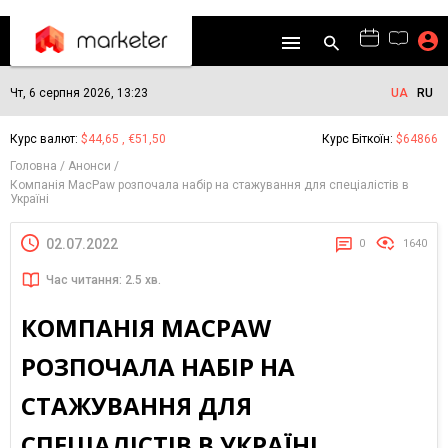
Чт, 6 серпня 2026, 13:23
UA
RU
Курс валют:
$44,65 , €51,50
Курс Біткоїн:
$64866
Головна
Анонси
Компанія MacPaw розпочала набір на стажування для спеціалістів в
Україні
02.07.2022
0
1640
Час читання: 2.5 хв.
КОМПАНІЯ MACPAW
РОЗПОЧАЛА НАБІР НА
СТАЖУВАННЯ ДЛЯ
СПЕЦІАЛІСТІВ В УКРАЇНІ