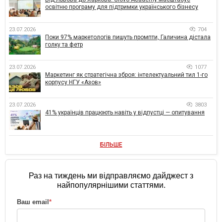
освітню програму для підтримки українського бізнесу
23.07.2026
704
Поки 97% маркетологів пишуть промпти, Галичина дістала
голку та фетр
23.07.2026
1077
Маркетинг як стратегічна зброя: інтелектуальний тил 1-го
корпусу НГУ «Азов»
23.07.2026
3803
41% українців працюють навіть у відпустці — опитування
БІЛЬШЕ
Раз на тиждень ми відправляємо дайджест з
найпопулярнішими статтями.
Ваш email
*