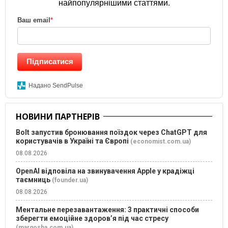
найпопулярнішими статтями.
Ваш email
*
Підписатися
Надано SendPulse
НОВИНИ ПАРТНЕРІВ
Bolt запустив бронювання поїздок через ChatGPT для
користувачів в Україні та Європі
(economist.com.ua)
08.08.2026
OpenAI відповіла на звинувачення Apple у крадіжці
таємниць
(founder.ua)
08.08.2026
Ментальне перезавантаження: 3 практичні способи
зберегти емоційне здоров’я під час стресу
(margosha.com.ua)