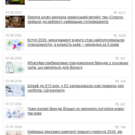
04.08.2026
4212
Європа знову визнала український ритейл: три «Сільпо»
увійшли до рейтингу найкращих супермаркетів
03.08.2026
3220
Вступ-2026: менеджмент вдруге став найпопулярнішою
спеціальністю, а кількість заяв — рекордна за 5 років
02.08.2026
451
WhatsApp прибиратиме повідомлення брендів з основних
чатів: що зміниться для бізнесу
02.08.2026
594
Штраф до €15 млн: у ЄС запрацювали нові правила для
чатботів і ШІ-контенту
31.07.2026
667
Чому великі бренди більше не змінюють логотипи кожні
три роки
31.07.2026
745
Найкращі рекламні кампанії першого півріччя 2026: які