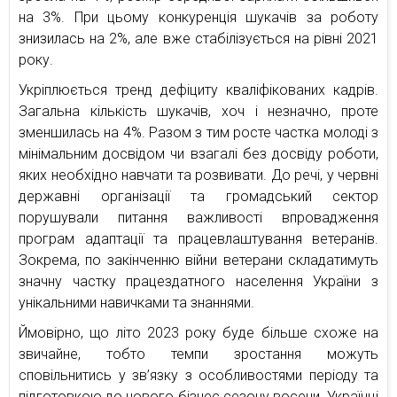
на 3%. При цьому конкуренція шукачів за роботу
знизилась на 2%, але вже стабілізується на рівні 2021
року.
Укріплюється тренд дефіциту кваліфікованих кадрів.
Загальна кількість шукачів, хоч і незначно, проте
зменшилась на 4%. Разом з тим росте частка молоді з
мінімальним досвідом чи взагалі без досвіду роботи,
яких необхідно навчати та розвивати. До речі, у червні
державні організації та громадський сектор
порушували питання важливості впровадження
програм адаптації та працевлаштування ветеранів.
Зокрема, по закінченню війни ветерани складатимуть
значну частку працездатного населення України з
унікальними навичками та знаннями.
Ймовірно, що літо 2023 року буде більше схоже на
звичайне, тобто темпи зростання можуть
сповільнитись у зв’язку з особливостями періоду та
підготовкою до нового бізнес сезону восени. Українці