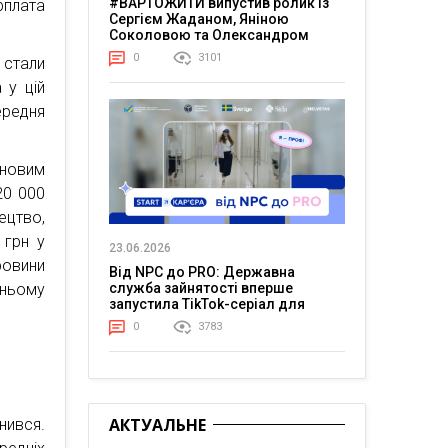
#ВАРТОЖИТИ випустив ролик із
рплата
Сергієм Жаданом, Яніною
Соколовою та Олександром
Тереном про життя в постійній
0
3101
стали
напрузі
 у цій
ередня
новим
20 000
ецтво,
 грн у
23.06.2026
ровини
Від NPC до PRO: Державна
шньому
служба зайнятості вперше
запустила TikTok-серіал для
молоді
0
3783
АКТУАЛЬНЕ
нився.