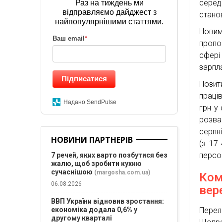
серед
Раз на тиждень ми
відправляємо дайджест з
стано
найпопулярнішими статтями.
Нови
Ваш email
*
пропо
сфері
зарпла
Підписатися
Позит
праці
Надано SendPulse
грн у
розва
серпн
НОВИНИ ПАРТНЕРІВ
(з 17
персон
7 речей, яких варто позбутися без
жалю, щоб зробити кухню
сучаснішою
(margosha.com.ua)
Ком
06.08.2026
вер
ВВП України відновив зростання:
Перел
економіка додала 0,6% у
другому кварталі