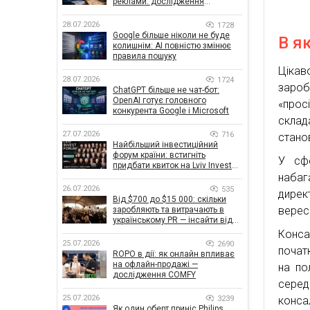
реклами: дослідження
показало, що насправді
впливає на ефективність
28.07.2026
1728
кампаній
Google більше ніколи не буде
В я
колишнім: AI повністю змінює
правила пошуку
Цікав
28.07.2026
1724
зароб
ChatGPT більше не чат-бот:
OpenAI готує головного
«прос
конкурента Google і Microsoft
склад
27.07.2026
716
стано
Найбільший інвестиційний
форум країни: встигніть
У сфе
придбати квиток на Lviv Invest
набаг
Forum
26.07.2026
535
дирек
Від $700 до $15 000: скільки
вересн
заробляють та витрачають в
українському PR — інсайти від
znamy та Women Make Money
Конса
25.07.2026
2690
почат
ROPO в дії: як онлайн впливає
на офлайн-продажі —
на по
дослідження COMFY
серед
25.07.2026
3239
конса
Як один оберт приніс Philips