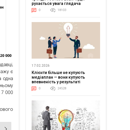
рухається увага глядача
0
18103
давці,
17.02.2026
дажу є
Клієнти більше не купують
медіаплан — вони купують
а одна
впевненість у результаті
дньому
0
24528
17 000
рового