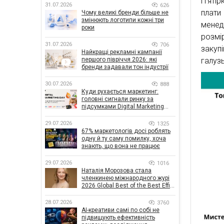
П’яті
31.07.2026
626
плати
Чому великі бренди більше не
змінюють логотипи кожні три
менед
роки
розмі
31.07.2026
706
закупі
Найкращі рекламні кампанії
першого півріччя 2026: які
галуз
бренди задавали тон індустрії
30.07.2026
888
Куди рухається маркетинг:
головні сигнали ринку за
підсумками Digital Marketing
Day від GoIT
29.07.2026
1325
67% маркетологів досі роблять
одну й ту саму помилку, хоча
знають, що вона не працює
29.07.2026
1016
Наталія Морозова стала
членкинею міжнародного журі
2026 Global Best of the Best Effie
Awards
28.07.2026
3760
AI-креативи самі по собі не
підвищують ефективність