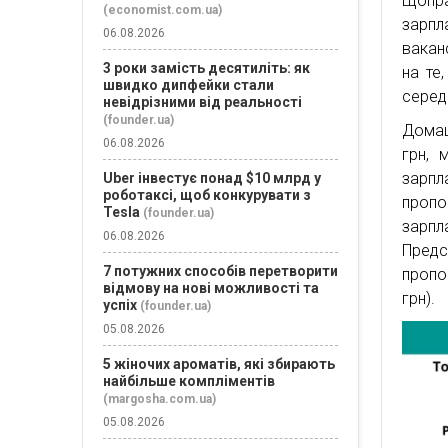
Щопра
(economist.com.ua)
зарпл
06.08.2026
вакан
3 роки замість десятиліть: як
на те
швидко дипфейки стали
серед
невідрізними від реальності
(founder.ua)
Домаш
06.08.2026
грн, 
зарпл
Uber інвестує понад $10 млрд у
роботаксі, щоб конкурувати з
пропо
Tesla
(founder.ua)
зарпл
06.08.2026
Пред
7 потужних способів перетворити
пропо
відмову на нові можливості та
грн).
успіх
(founder.ua)
05.08.2026
5 жіночих ароматів, які збирають
найбільше компліментів
(margosha.com.ua)
05.08.2026