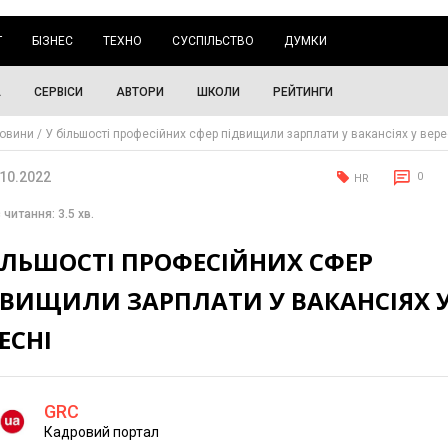
Г
БІЗНЕС
ТЕХНО
СУСПІЛЬСТВО
ДУМКИ
А
СЕРВІСИ
АВТОРИ
ШКОЛИ
РЕЙТИНГИ
овини
У більшості професійних сфер підвищили зарплати у вакансіях у вере
.10.2022
0
HR
 читання: 3.5 хв.
ІЛЬШОСТІ ПРОФЕСІЙНИХ СФЕР
ДВИЩИЛИ ЗАРПЛАТИ У ВАКАНСІЯХ 
ЕСНІ
GRC
Кадровий портал