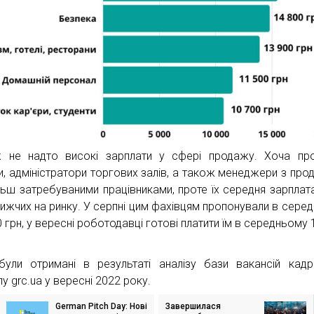
 не надто високі зарплати у сфері продажу. Хоча про
и, адміністратори торгових залів, а також менеджери з про
льш затребуваними працівниками, проте їх середня зарплат
нижчих на ринку. У серпні цим фахівцям пропонували в сере
 грн, у вересні роботодавці готові платити їм в середньому 
були отримані в результаті аналізу бази вакансій кад
у grc.ua у вересні 2022 року.
German Pitch Day: Нові
Завершилася
ігація