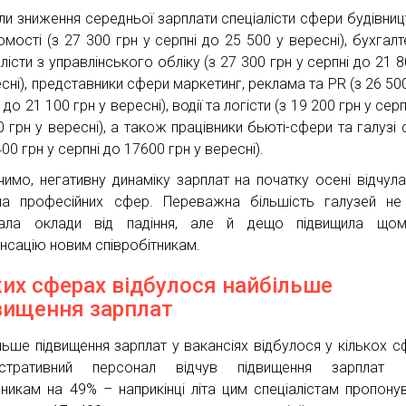
ли зниження середньої зарплати спеціалісти сфери будівниц
омості (з 27 300 грн у серпні до 25 500 у вересні), бухгалт
лісти з управлінського обліку (з 27 300 грн у серпні до 21 8
сні), представники сфери маркетинг, реклама та PR (з 26 500
 до 21 100 грн у вересні), водії та логісти (з 19 200 грн у сер
0 грн у вересні), а також працівники бьюті-сфери та галузі 
400 грн у серпні до 17600 грн у вересні).
чимо, негативну динаміку зарплат на початку осені відчул
на професійних сфер. Переважна більшість галузей н
ала оклади від падіння, але й дещо підвищила щомі
нсацію новим співробітникам.
ких сферах відбулося найбільше
вищення зарплат
льше підвищення зарплат у вакансіях відбулося у кількох с
ністративний персонал відчув підвищення зарплат 
вникам на 49% – наприкінці літа цим спеціалістам пропону