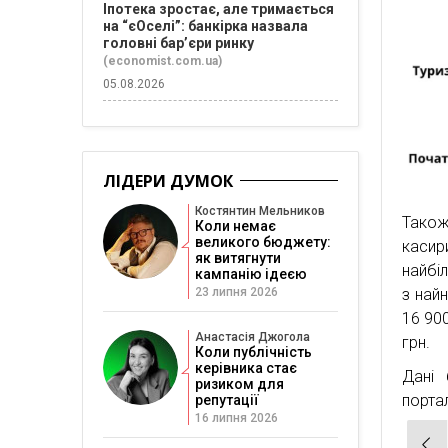
Іпотека зростає, але тримається
на “єОселі”: банкірка назвала
головні бар’єри ринку
(economist.com.ua)
05.08.2026
ЛІДЕРИ ДУМОК
Костянтин Мельников
Також
Коли немає
великого бюджету:
касир
як витягнути
найбі
кампанію ідеєю
з най
23 липня 2026
16 900
Анастасія Джогола
грн.
Коли публічність
керівника стає
Дані 
ризиком для
портал
репутації
16 липня 2026
Нав