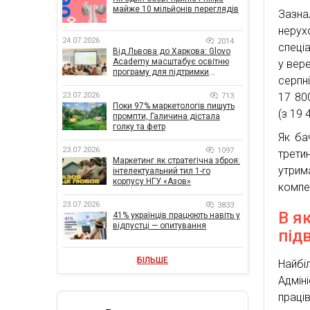
майже 10 мільйонів переглядів
Зазна
нерух
24.07.2026
2014
спеціа
Від Львова до Харкова: Glovo
Academy масштабує освітню
у вере
програму для підтримки
серпні
українського бізнесу
17 80
23.07.2026
713
Поки 97% маркетологів пишуть
(з 19 
промпти, Галичина дістала
голку та фетр
Як ба
23.07.2026
1097
трети
Маркетинг як стратегічна зброя:
утрим
інтелектуальний тил 1-го
корпусу НГУ «Азов»
компе
23.07.2026
3833
В я
41% українців працюють навіть у
відпустці — опитування
під
БІЛЬШЕ
Найбі
Адмі
праці