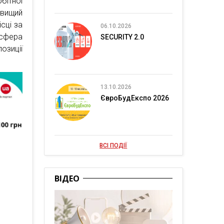
бітної
 вищий
сці за
06.10.2026
 сфера
SECURITY 2.0
позиції
13.10.2026
ЄвроБудЕкспо 2026
ВСІ ПОДІЇ
ВІДЕО