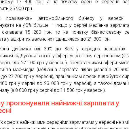
ньому 17 400 грн, а на початку осені їх середня за
вить 25 900 грн.
м працівникам автомобільного бізнесу у вересні 
нувати на 40% більше — якщо у серпні медіанна зарплата
 складала 15 200 грн, то на початку бізнес-сезону с
та у відкритих вакансіях підвищилася до 21 300 грн.
ивна динаміка від 30% до 35% у середніх зарплатах 
вникам відбулася також у сфері управління персоналом (з 
 серпні до 27 100 грн у вересні), представникам сфери мист
ги та мас-медіа (медіанна зарплата підвищилася з 20 900
і до 27 700 грн у вересні), працівникам сфери видобуток си
 400 грн у серпні до 23 000 грн у вересні), а також дома
алу (з 8 800 грн у серпні до 11 500 грн у вересні).
у пропонували найнижчі зарплати у
есні
ік сфер з найнижчими середніми зарплатами у вересні не змі