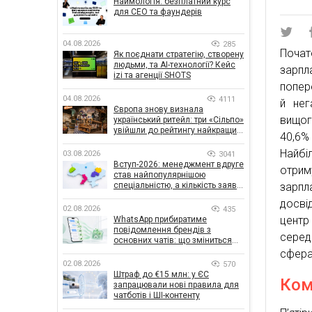
Наймологія: безплатний курс
для CEO та фаундерів
04.08.2026
285
Почат
Як поєднати стратегію, створену
людьми, та AI-технології? Кейс
зарпл
izi та агенції SHOTS
попере
04.08.2026
4111
й нег
Європа знову визнала
вищог
український ритейл: три «Сільпо»
увійшли до рейтингу найкращих
40,6%
супермаркетів
Найбі
03.08.2026
3041
Вступ-2026: менеджмент вдруге
отрим
став найпопулярнішою
спеціальністю, а кількість заяв
зарпл
— рекордна за 5 років
досві
02.08.2026
435
центр
WhatsApp прибиратиме
повідомлення брендів з
серед
основних чатів: що зміниться
для бізнесу
сфера
02.08.2026
570
Штраф до €15 млн: у ЄС
Ком
запрацювали нові правила для
чатботів і ШІ-контенту