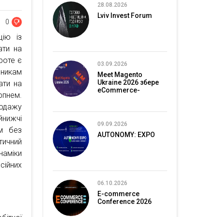
28.08.2026
Lviv Invest Forum
0
цію із
ати на
роте є
03.09.2026
вникам
Meet Magento
Ukraine 2026 збере
ати на
eCommerce-
рпнем.
спільноту в Києві
родажу
йнижчі
09.09.2026
ам без
AUTONOMY: EXPO
тичний
наміки
сійних
06.10.2026
E-commerce
Conference 2026