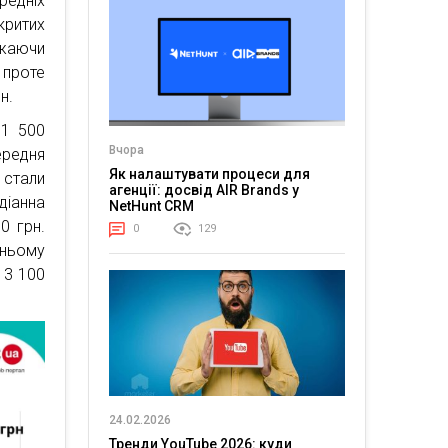
редніх
критих
ажаючи
 проте
н.
11 500
Вчора
ередня
Як налаштувати процеси для
 стали
агенції: досвід AIR Brands у
діанна
NetHunt CRM
0 грн.
0
129
ньому
13 100
24.02.2026
Тренди YouTube 2026: куди