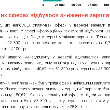
ких сферах відбулося зниження зарпла
о, що найбільш оплачувані сфери у вересні зазнали п
ітних плат. У сфері інформаційних технологій відбулося не
ідання» окладів. Якщо у серпні медіанна зарплата ІТ-спеціа
ала 92 800 грн, то на початку осені вона знизилася на 0,
вить 92 100 грн.
рі вищого менеджменту у вересні відкривалися вакан
ато нижчими окладами, тому за місяць падіння середньої за
торам відбулося на 40,6% – з 81 300 грн у серпні до 48 300
і.
лтинг, який зазвичай був у трійці сфер з найвищими зарплата
ку бізнес-сезону зазнав зниження середньої зарплати біл
ловину (-50,6%). Якщо у серпні у цій сфері у відкритих вак
ня зарплата була 58 300 грн, то у вересні спеціалістам у
лтинг пропонують в середньому лише 28 800 грн.