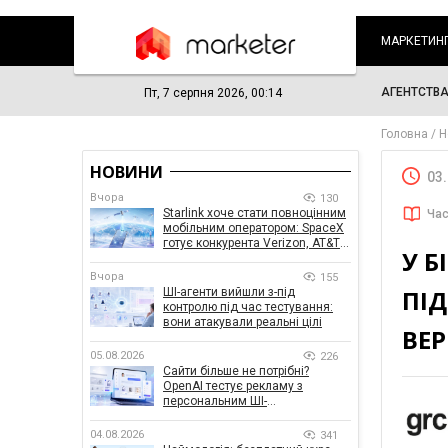
МАРКЕТИН
АГЕНТСТВ
Пт, 7 серпня 2026, 00:14
Головна
Н
НОВИНИ
03
Вчора
130
Starlink хоче стати повноцінним
Час
мобільним оператором: SpaceX
готує конкурента Verizon, AT&T і
У Б
T-Mobile
Вчора
155
ПІ
ШІ-агенти вийшли з-під
контролю під час тестування:
вони атакували реальні цілі
ВЕР
05.08.2026
226
Сайти більше не потрібні?
OpenAI тестує рекламу з
персональним ШІ-
консультантом бренду
04.08.2026
341