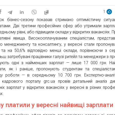
1
ок бізнес-сезону показав стримано оптимістичну ситуа
атами. Дві третини професійних сфер або утримали зарпл
дньому рівні, або підвищили оклади у відкритих вакансіях. П
ативні явища. Високооплачуваним спеціалістам, предста
о менеджменту та консалтингу, у вересні стали пропонув
 та на 50,6% відповідно менші оклади, порівнюючи з се
льш затребувані працівники галузі ритейл та менеджери з п
ують одні з найменших зарплат — лише 17 000 грн. На
ати, як і раніше, пропонують студентам та спеціаліст
ду роботи — в середньому 10 700 грн. Експертно-аналі
 кадрового порталу grc.ua провів детальний аналіз ди
ніх зарплат у відкритих вакансіях у вересні в різних профе
х.
у платили у вересні найвищі зарплати