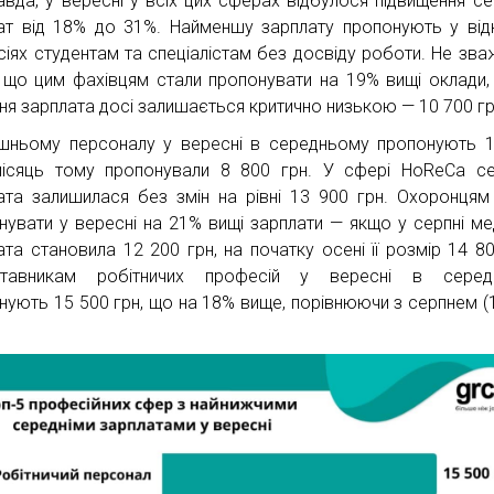
вда, у вересні у всіх цих сферах відбулося підвищення се
ат від 18% до 31%. Найменшу зарплату пропонують у від
сіях студентам та спеціалістам без досвіду роботи. Не зв
, що цим фахівцям стали пропонувати на 19% вищі оклади,
ня зарплата досі залишається критично низькою — 10 700 гр
ньому персоналу у вересні в середньому пропонують 
місяць тому пропонували 8 800 грн. У сфері HoReCa с
ата залишилася без змін на рівні 13 900 грн. Охоронцям
нувати у вересні на 21% вищі зарплати — якщо у серпні ме
ата становила 12 200 грн, на початку осені її розмір 14 80
ставникам робітничих професій у вересні в серед
нують 15 500 грн, що на 18% вище, порівнюючи з серпнем (