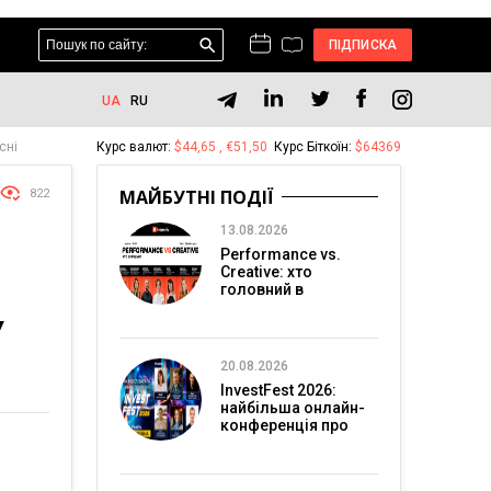
ПІДПИСКА
UA
RU
сні
Курс валют:
$44,65 , €51,50
Курс Біткоїн:
$64369
МАЙБУТНІ ПОДІЇ
822
13.08.2026
Performance vs.
Creative: хто
головний в
перформанс-
У
маркетингу?
20.08.2026
InvestFest 2026:
найбільша онлайн-
конференція про
інвестиції