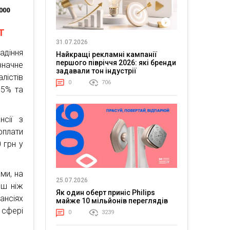
т
31.07.2026
адіння
Найкращі рекламні кампанії
першого півріччя 2026: які бренди
значне
задавали тон індустрії
лістів
0
706
75% та
сії з
рплати
 грн у
ми, на
25.07.2026
ьш ніж
Як один оберт приніс Philips
ансіях
майже 10 мільйонів переглядів
 сфері
0
3239