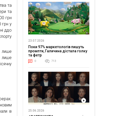
тва та
ери та
00 грн
 грн у
пні ддо
спорту
23.07.2026
Поки 97% маркетологів пишуть
а лише
промпти, Галичина дістала голку
та фетр
е лише
0
713
сячну
ферах.
новим
25.06.2026
вали в