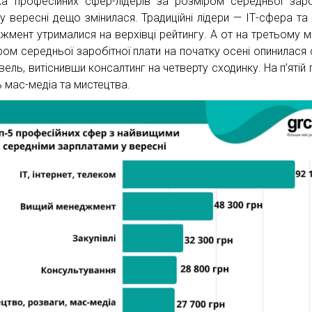
рка професійних сфер-лідерів за розміром середньої заро
 у вересні дещо змінилася. Традиційні лідери — ІТ-сфера та
жмент утрималися на верхівці рейтингу. А от на третьому мі
ром середньої заробітної плати на початку осені опинилася
вель, витіснивши консалтинг на четверту сходинку. На п’ятій 
ь мас-медіа та мистецтва.