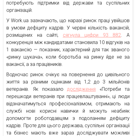
потребують підтримки від держави та суспільних
організацій.
У Work.ua зазначають, що наразі ринок праці увійшов
в умови дефіциту кадрів. У червні кількість вакансій,
розміщених на сайті,
сягнула цифри 93 882
. А
конкуренція між кандидатами становила 10 відгуків на
1 вакансію — показник, характерний для так званого
«ринку шукача», коли боротьба на ринку йде не за
вакансії, а за працівників.
Водночас ринок очікує на повернення до цивільного
життя за різними оцінками від 1,2 до 3 мільйонів
ветеранів. Як показало
дослідження
«Потреби та
перешкоди ветеранів при працевлаштуванні», ці люди
відзначатимуться професіоналізмом, отримають на
службі нові корисні навички й можуть неабияк
допомогти роботодавцям з подоланням дефіциту
кадрів. Проте для цього держава, суспільні організації
та бізнес мають вже зараз досліджувати можливі