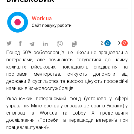
Work.ua
Cайт пошуку роботи
2
0
Понад 60% роботодавців ще ніколи не працювали з
ветеранами, але починають готуватися до найму
колишніх військових, покладають сподівання на
програми менторства, очікують допомоги від
держави й суспільства та високо цінують професійні
навички військовослужбовців.
Український ветеранський фонд (установа у сфері
управління Міністерства у справах ветеранів України) у
співпраці з Work.ua та Lobby X представили
дослідження «Потреби та перешкоди ветеранів при
працевлаштуванні».