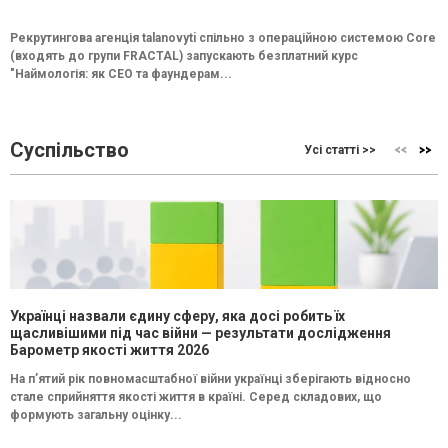
Рекрутингова агенція talanovyti спільно з операційною системою Core
(входять до групи FRACTAL) запускають безплатний курс
"Наймологія: як СEO та фаундерам...
Суспільство
Усі статті >>
Українці назвали єдину сферу, яка досі робить їх
щасливішими під час війни — результати дослідження
Барометр якості життя 2026
На п’ятий рік повномасштабної війни українці зберігають відносно
стале сприйняття якості життя в країні. Серед складових, що
формують загальну оцінку...