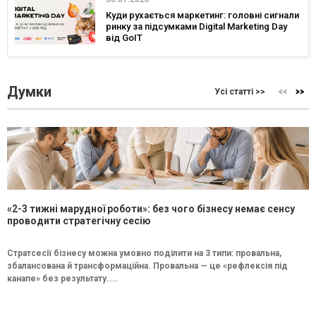
Куди рухається маркетинг: головні сигнали
ринку за підсумками Digital Marketing Day
від GoIT
Думки
Усі статті >>
«2-3 тижні марудної роботи»: без чого бізнесу немає сенсу
проводити стратегічну сесію
Стратсесії бізнесу можна умовно поділити на 3 типи: провальна,
збалансована й трансформаційна. Провальна — це «рефлексія під
канапе» без результату....