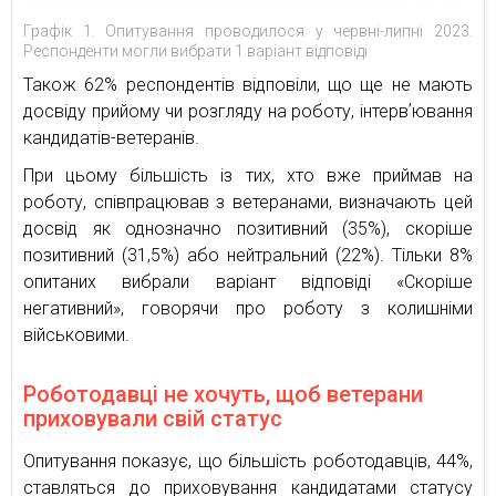
Графік 1. Опитування проводилося у червні-липні 2023.
Респонденти могли вибрати 1 варіант відповіді
Також 62% респондентів відповіли, що ще не мають
досвіду прийому чи розгляду на роботу, інтервʼювання
кандидатів-ветеранів.
При цьому більшість із тих, хто вже приймав на
роботу, співпрацював з ветеранами, визначають цей
досвід як однозначно позитивний (35%), скоріше
позитивний (31,5%) або нейтральний (22%). Тільки 8%
опитаних вибрали варіант відповіді «Скоріше
негативний», говорячи про роботу з колишніми
військовими.
Роботодавці не хочуть, щоб ветерани
приховували свій статус
Опитування показує, що більшість роботодавців, 44%,
ставляться до приховування кандидатами статусу