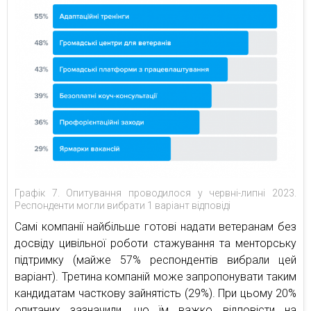
Графік 7. Опитування проводилося у червні-липні 2023.
Респонденти могли вибрати 1 варіант відповіді
Самі компанії найбільше готові надати ветеранам без
досвіду цивільної роботи стажування та менторську
підтримку (майже 57% респондентів вибрали цей
варіант). Третина компаній може запропонувати таким
кандидатам часткову зайнятість (29%). При цьому 20%
опитаних зазначили, що їм важко відповісти на