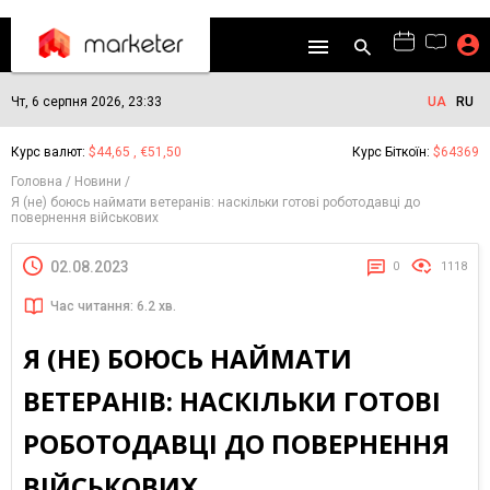
Чт, 6 серпня 2026, 23:33
UA
RU
Курс валют:
$44,65 , €51,50
Курс Біткоїн:
$64369
Головна
Новини
Я (не) боюсь наймати ветеранів: наскільки готові роботодавці до
повернення військових
02.08.2023
0
1118
Час читання: 6.2 хв.
Я (НЕ) БОЮСЬ НАЙМАТИ
ВЕТЕРАНІВ: НАСКІЛЬКИ ГОТОВІ
РОБОТОДАВЦІ ДО ПОВЕРНЕННЯ
ВІЙСЬКОВИХ