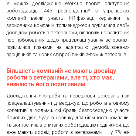
У межах дослідження Work.ua провів опитування
роботодавців: 445 респондентів* з українських
компаній взяли участь. HR-фахівці, керівники та
засновники компаній, топменеджери поділилися своїм
досвідом роботи з ветеранами, відповіли на запитання
про побоювання щодо працевлаштування ветеранів і
поділилися планами на адаптацію демобілізованих
працівників та нових співробітників з-поміж ветеранів.
Більшість компаній не мають досвіду
роботи з ветеранами, але ті, хто має,
визнають його позитивним
Дослідження «Потреби та перешкоди ветеранів при
працевлаштуванні» підтверджує, що робота в одному
колективі з людьми, які брали безпосередню участь
бойових діях, буде в новинку для більшості компаній.
Тільки третина з опитаних роботодавців поділилися, що
вже мають досвід роботи з ветеранами, — у 7% він