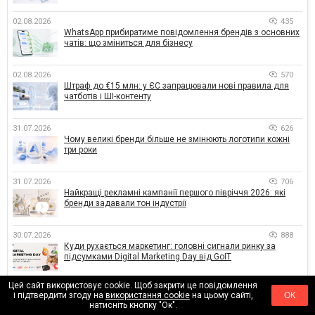
02.08.2026
435
WhatsApp прибиратиме повідомлення брендів з основних
чатів: що зміниться для бізнесу
02.08.2026
570
Штраф до €15 млн: у ЄС запрацювали нові правила для
чатботів і ШІ-контенту
31.07.2026
626
Чому великі бренди більше не змінюють логотипи кожні
три роки
31.07.2026
706
Найкращі рекламні кампанії першого півріччя 2026: які
бренди задавали тон індустрії
30.07.2026
888
Куди рухається маркетинг: головні сигнали ринку за
підсумками Digital Marketing Day від GoIT
Цей сайт використовує cookie. Щоб закрити це повідомлення
29.07.2026
1325
і підтвердити згоду на
використання cookie
на цьому сайті,
ОК
67% маркетологів досі роблять одну й ту саму помилку,
натисніть кнопку "Ок".
хоча знають, що вона не працює