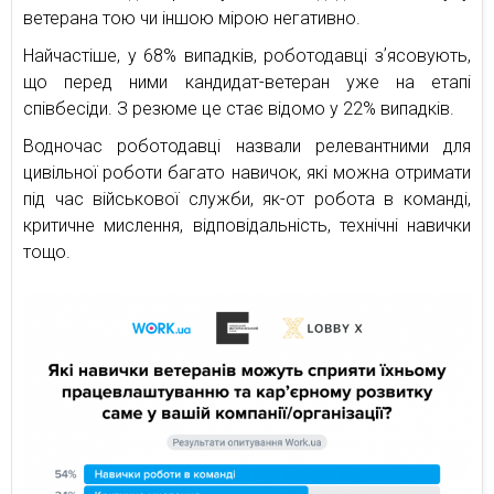
ветерана тою чи іншою мірою негативно.
Найчастіше, у 68% випадків, роботодавці зʼясовують,
що перед ними кандидат-ветеран уже на етапі
співбесіди. З резюме це стає відомо у 22% випадків.
Водночас роботодавці назвали релевантними для
цивільної роботи багато навичок, які можна отримати
під час військової служби, як-от робота в команді,
критичне мислення, відповідальність, технічні навички
тощо.