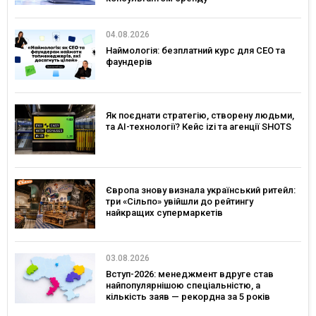
04.08.2026
Наймологія: безплатний курс для CEO та
фаундерів
Як поєднати стратегію, створену людьми,
та AI-технології? Кейс izi та агенції SHOTS
Європа знову визнала український ритейл:
три «Сільпо» увійшли до рейтингу
найкращих супермаркетів
03.08.2026
Вступ-2026: менеджмент вдруге став
найпопулярнішою спеціальністю, а
кількість заяв — рекордна за 5 років