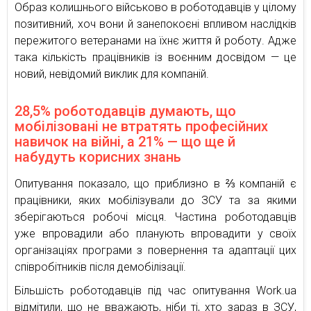
Образ колишнього військово в роботодавців у цілому
позитивний, хоч вони й занепокоєні впливом наслідків
пережитого ветеранами на їхнє життя й роботу. Адже
така кількість працівників із воєнним досвідом — це
новий, невідомий виклик для компаній.
28,5% роботодавців думають, що
мобілізовані не втратять професійних
навичок на війні, а 21% — що ще й
набудуть корисних знань
Опитування показало, що приблизно в ⅔ компаній є
працівники, яких мобілізували до ЗСУ та за якими
зберігаються робочі місця. Частина роботодавців
уже впровадили або планують впровадити у своїх
організаціях програми з повернення та адаптації цих
співробітників після демобілізації.
Більшість роботодавців під час опитування Work.ua
відмітили, що не вважають, ніби ті, хто зараз в ЗСУ,