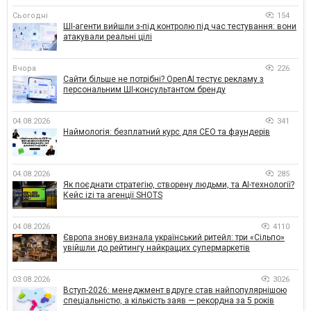
Сьогодні
154
ШІ-агенти вийшли з-під контролю під час тестування: вони
атакували реальні цілі
Вчора
226
Сайти більше не потрібні? OpenAI тестує рекламу з
персональним ШІ-консультантом бренду
04.08.2026
341
Наймологія: безплатний курс для CEO та фаундерів
04.08.2026
285
Як поєднати стратегію, створену людьми, та AI-технології?
Кейс izi та агенції SHOTS
04.08.2026
4110
Європа знову визнала український ритейл: три «Сільпо»
увійшли до рейтингу найкращих супермаркетів
03.08.2026
3026
Вступ-2026: менеджмент вдруге став найпопулярнішою
спеціальністю, а кількість заяв — рекордна за 5 років