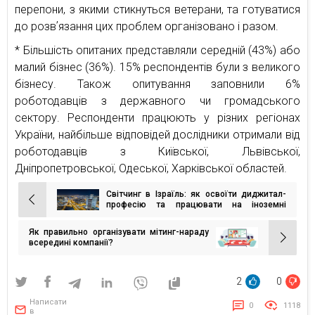
перепони, з якими стикнуться ветерани, та готуватися
до розвʼязання цих проблем організовано і разом.
* Більшість опитаних представляли середній (43%) або
малий бізнес (36%). 15% респондентів були з великого
бізнесу. Також опитування заповнили 6%
роботодавців з державного чи громадського
сектору. Респонденти працюють у різних регіонах
України, найбільше відповідей дослідники отримали від
роботодавців з Київської, Львівської,
Дніпропетровської, Одеської, Харківської областей.
Світчинг в Ізраїль: як освоїти диджитал-
Навігація
професію та працювати на іноземні
компанії
записів
Як правильно організувати мітинг-нараду
всередині компанії?
2
0
Написати
0
1118
в