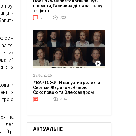
Поки 97% маркетологів пишуть
в гру.
промпти, Галичина дістала голку
та фетр
вищити
0
720
бавити
офісом
ад те,
до яких
званий
ого та
25.06.2026
#ВАРТОЖИТИ випустив ролик із
додати
Сергієм Жаданом, Яніною
вент з
Соколовою та Олександром
Тереном про життя в постійній
ю грою
0
3147
напрузі
ися на
. Ідея
АКТУАЛЬНЕ
 “Грі