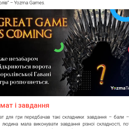
олів” – Yozma Games.
мат і завдання
т для гри передбачав такі складники: завдання – бали –
 людина мала виконувати завдання різної складності, по