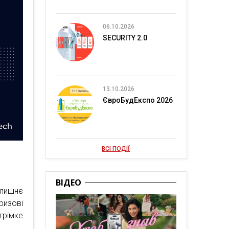
06.10.2026
SECURITY 2.0
13.10.2026
ЄвроБудЕкспо 2026
ВСІ ПОДІЇ
ВІДЕО
олишнє
ризові
трімке