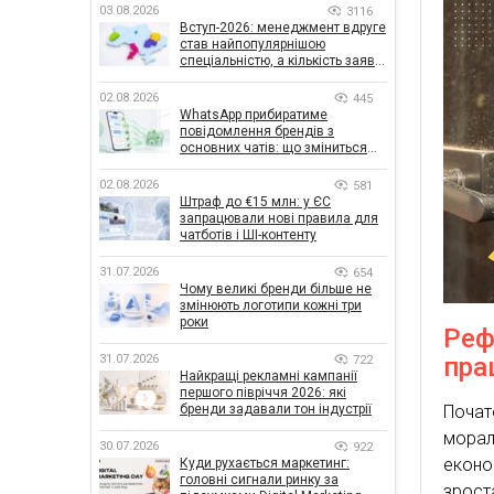
03.08.2026
3116
Вступ-2026: менеджмент вдруге
став найпопулярнішою
спеціальністю, а кількість заяв
— рекордна за 5 років
02.08.2026
445
WhatsApp прибиратиме
повідомлення брендів з
основних чатів: що зміниться
для бізнесу
02.08.2026
581
Штраф до €15 млн: у ЄС
запрацювали нові правила для
чатботів і ШІ-контенту
31.07.2026
654
Чому великі бренди більше не
змінюють логотипи кожні три
роки
Реф
31.07.2026
пра
722
Найкращі рекламні кампанії
першого півріччя 2026: які
бренди задавали тон індустрії
Почат
морал
30.07.2026
922
еконо
Куди рухається маркетинг:
головні сигнали ринку за
зроста