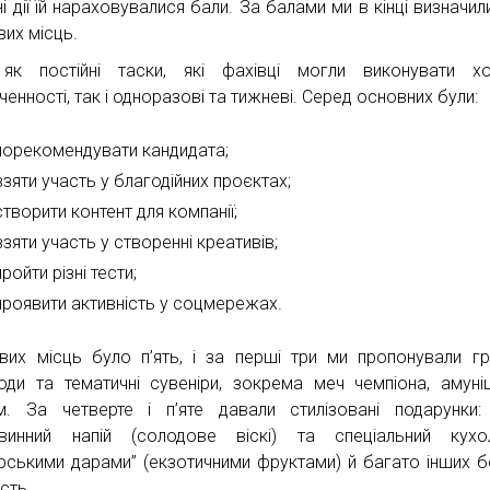
і дії їй нараховувалися бали. За балами ми в кінці визначили
вих місць.
як постійні таски, які фахівці могли виконувати х
ченності, так і одноразові та тижневі. Серед основних були:
порекомендувати кандидата;
взяти участь у благодійних проєктах;
створити контент для компанії;
взяти участь у створенні креативів;
пройти різні тести;
проявити активність у соцмережах.
вих місць було п’ять, і за перші три ми пропонували г
оди та тематичні сувеніри, зокрема меч чемпіона, амуні
. За четверте і п’яте давали стилізовані подарунки
винний напій (солодове віскі) та спеціальний кухо
рськими дарами” (екзотичними фруктами) й багато інших б
сть.