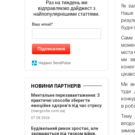
Раз на тиждень ми
Як за
відправляємо дайджест з
Наше 
найпопулярнішими статтями.
резул
Ваш email
*
будні 
Саме 
момен
Підписатися
міста 
ми зв
Надано SendPulse
конек
цікав
Ми ви
НОВИНИ ПАРТНЕРІВ
туди 
Ментальне перезавантаження: 3
конку
практичні способи зберегти
в роб
емоційне здоров’я під час стресу
(margosha.com.ua)
Тему 
07.08.2026
вподо
Будівельний ринок зростає, але
зимов
залишається під тиском війни,