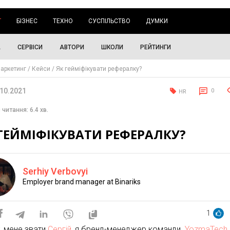
Г
БІЗНЕС
ТЕХНО
СУСПІЛЬСТВО
ДУМКИ
А
СЕРВІСИ
АВТОРИ
ШКОЛИ
РЕЙТИНГИ
аркетинг
Кейси
Як гейміфікувати рефералку?
.10.2021
0
HR
 читання: 6.4 хв.
ГЕЙМІФІКУВАТИ РЕФЕРАЛКУ?
Serhiy Verbovyi
Employer brand manager at Binariks
1
т, мене звати
Сергій
, я бренд-менеджер команди
YozmaTech
.