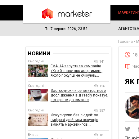
МАРКЕТИН
АГЕНТСТВ
Пт, 7 серпня 2026, 23:52
Головна
М
НОВИНИ
18
Сьогодні
141
EVA.UA запустила кампанію
Час
«Хто б знав» про асортимент,
якого покупці не очікують
ЯК 
побачити на платформі
Сьогодні
126
Застосунок чи репетитор: нове
дослідження від Preply показує,
що краще допомагає
заговорити іноземною мовою
Сьогодні
357
Фокус-групи без людей: як
цифрові двійники покупців
змінять маркетингові
дослідження
Вчора
181
Приві