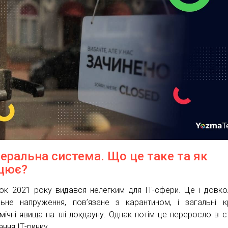
еральна система. Що це таке та як
цює?
ок 2021 року видався нелегким для ІТ-сфери. Це і довк
ьне напруження, пов’язане з карантином, і загальні к
мічні явища на тлі локдауну. Однак потім це переросло в с
ння ІТ-ринку.