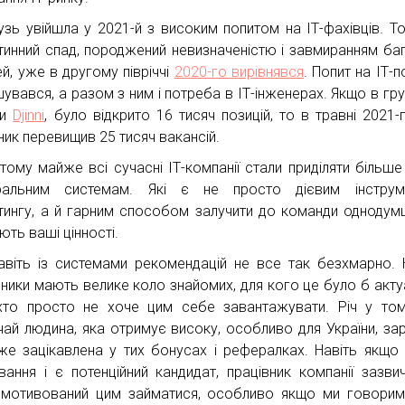
лузь увійшла у 2021-й з високим попитом на ІТ-фахівців. То
тинний спад, породжений невизначеністю і завмиранням ба
ей, уже в другому півріччі
2020-го вирівнявся
. Попит на ІТ-п
увався, а разом з ним і потреба в ІТ-інженерах. Якщо в груд
ми
Djinni
, було відкрито 16 тисяч позицій, то в травні 2021-
ник перевищив 25 тисяч вакансій.
тому майже всі сучасні ІТ-компанії стали приділяти більше
ральним системам. Які є не просто дієвим інструм
тингу, а й гарним способом залучити до команди однодумці
ють ваші цінності.
авіть із системами рекомендацій не все так безхмарно. 
вники мають велике коло знайомих, для кого це було б акту
 хто просто не хоче цим себе завантажувати. Річ у то
чай людина, яка отримує високу, особливо для України, зар
же зацікавлена у тих бонусах і рефералках. Навіть якщо 
ування і є потенційний кандидат, працівник компанії зазви
мотивований цим займатися, особливо якщо ми говори