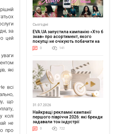
рішній
гатьох
ослуги
Сьогодні
ні, за
EVA.UA запустила кампанію «Хто б
знав» про асортимент, якого
го цей
покупці не очікують побачити на
платформі
0
141
 уваги
ентом
в, які
Не всі
ально,
му, що
31.07.2026
плату,
Найкращі рекламні кампанії
у колі
першого півріччя 2026: які бренди
задавали тон індустрії
чай не
0
722
мо про