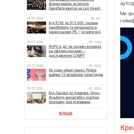
аутсор
форум країни: встигніть
придбати квиток на Lviv Invest
Forum
Ми зр
26.07.2026
541
гейміф
Від $700 до $15 000: скільки
заробляють та витрачають в
українському PR — інсайти від
znamy та Women Make Money
25.07.2026
2730
ROPO в дії: як онлайн впливає
на офлайн-продажі —
дослідження COMFY
25.07.2026
3342
Як один оберт приніс Philips
майже 10 мільйонів переглядів
24.07.2026
2023
Від Львова до Харкова: Glovo
Academy масштабує освітню
програму для підтримки
українського бізнесу
БІЛЬШЕ
Кре