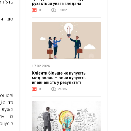
 п’ять
рухається увага глядача
0
18182
оч до
17.02.2026
Клієнти більше не купують
медіаплан — вони купують
впевненість у результаті
0
24585
рошові
цію та
: дуже
ль із
онусів