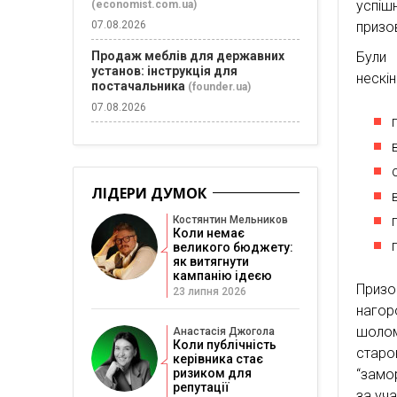
успішн
(economist.com.ua)
07.08.2026
призо
Продаж меблів для державних
Були 
установ: інструкція для
нескін
постачальника
(founder.ua)
07.08.2026
ЛІДЕРИ ДУМОК
Костянтин Мельников
Коли немає
великого бюджету:
як витягнути
кампанію ідеєю
Призо
23 липня 2026
нагор
шолом
Анастасія Джогола
Коли публічність
старо
керівника стає
ризиком для
“замо
репутації
за уча