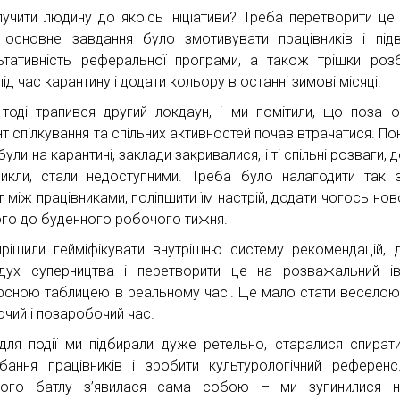
лучити людину до якоїсь ініціативи? Треба перетворити це 
основне завдання було змотивувати працівників і під
ьтативність реферальної програми, а також трішки роз
під час карантину і додати кольору в останні зимові місяці.
тоді трапився другий локдаун, і ми помітили, що поза 
т спілкування та спільних активностей почав втрачатися. Пон
були на карантині, заклади закривалися, і ті спільні розваги, 
икли, стали недоступними. Треба було налагодити так 
т між працівниками, поліпшити їм настрій, додати чогось нов
ого до буденного робочого тижня.
рішили гейміфікувати внутрішню систему рекомендацій, 
дух суперництва і перетворити це на розважальний і
рсною таблицею в реальному часі. Це мало стати весело
очий і позаробочий час.
для події ми підбирали дуже ретельно, старалися спират
бання працівників і зробити культурологічний референс
ого батлу з’явилася сама собою – ми зупинилися на