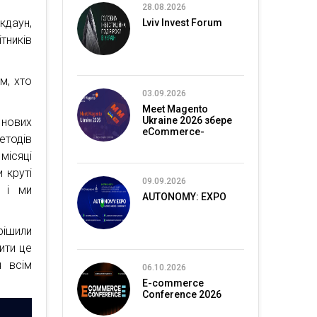
28.08.2026
кдаун,
Lviv Invest Forum
тників
м, хто
03.09.2026
Meet Magento
Ukraine 2026 збере
 нових
eCommerce-
етодів
спільноту в Києві
місяці
 круті
09.09.2026
, і ми
AUTONOMY: EXPO
рішили
ити це
я всім
06.10.2026
E-commerce
Conference 2026