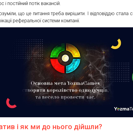
с і постійний потік вакансій.
озуміли, що це питання треба вирішити. І відповіддю стала 
ікації реферальної системи компанії.
атив і як ми до нього дійшли?