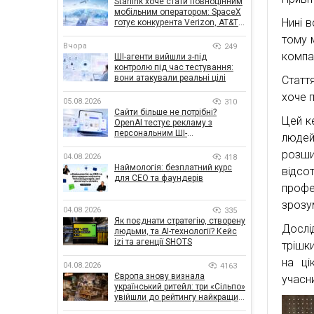
Starlink хоче стати повноцінним
мобільним оператором: SpaceX
Нині 
готує конкурента Verizon, AT&T і
T-Mobile
тому 
Вчора
249
компан
ШІ-агенти вийшли з-під
контролю під час тестування:
вони атакували реальні цілі
Статт
хоче п
05.08.2026
310
Сайти більше не потрібні?
Цей к
OpenAI тестує рекламу з
персональним ШІ-
людей
консультантом бренду
розши
04.08.2026
418
Наймологія: безплатний курс
відсо
для CEO та фаундерів
профе
зрозу
04.08.2026
335
Як поєднати стратегію, створену
Дослі
людьми, та AI-технології? Кейс
izi та агенції SHOTS
трішк
на ці
04.08.2026
4163
Європа знову визнала
учасн
український ритейл: три «Сільпо»
увійшли до рейтингу найкращих
супермаркетів