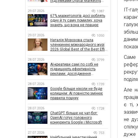
підсумками Digital Marketing
Day від GoIT
ІТ-га
29.07.2026
1387
67% маркетологів досі роблять
каран
одну й ту саму помилку, хоча
галуз
знають, що вона не працює
збільш
29.07.2026
1050
дани
Наталія Морозова стала
членкинею міжнародного журі
показ
2026 Global Best of the Best Effie
Awards
Саме 
28.07.2026
3799
рефе
AI-креативи самі по собі не
підвищують ефективність
рекру
реклами: дослідження
показало, що насправді
поділя
впливає на ефективність
28.07.2026
1739
кампаній
Google більше ніколи не буде
Але н
колишнім: AI повністю змінює
праці
правила пошуку
є ті,
28.07.2026
1728
зазви
ChatGPT більше не чат-бот:
OpenAI готує головного
не ду
конкурента Google і Microsoft
спілк
27.07.2026
753
дуже 
Найбільший інвестиційний