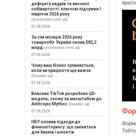
прест
дефіциту кадрів та високої
собівартості: ключові підсумки І
півріччя 2026 року
(economist.com.ua)
07.08.2026
За сім місяців 2026 року
товарообіг України склав $82,2
млрд
(economist.com.ua)
07.08.2026
Чому ваш бізнес зупиняється,
коли ви працюєте ще важче
(founder.ua)
07.08.2026
Власник TikTok розробляє ШІ-
модель, схожу за масштабом до
Anthropic Mythos
(founder.ua)
Фор
07.08.2026
НБУ оновив підходи до
Форма
фінмоніторингу: що зміниться
Тобто
для банків і клієнтів