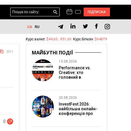
ПІДПИСКА
UA
RU
Курс валют:
$44,65 , €51,60
Курс Біткоїн:
$64879
МАЙБУТНІ ПОДІЇ
2011
13.08.2026
Performance vs.
Creative: хто
головний в
перформанс-
маркетингу?
20.08.2026
InvestFest 2026:
найбільша онлайн-
конференція про
інвестиції
0