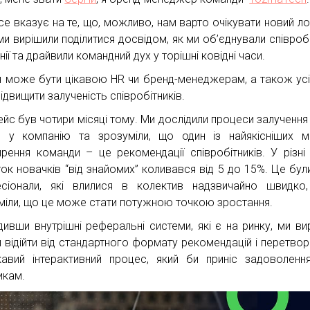
все вказує на те, що, можливо, нам варто очікувати новий ло
ми вирішили поділитися досвідом, як ми об’єднували співробі
ії та драйвили командний дух у торішні ковідні часи.
я може бути цікавою HR чи бренд-менеджерам, а також усі
ідвищити залученість співробітників.
ейс був чотири місяці тому. Ми дослідили процеси залучення
 у компанію та зрозуміли, що один із найякісніших м
рення команди – це рекомендації співробітників. У різні 
ток новачків “від знайомих” коливався від 5 до 15%. Це були
сіонали, які влилися в колектив надзвичайно швидко
міли, що це може стати потужною точкою зростання.
дивши внутрішні реферальні системи, які є на ринку, ми ви
и відійти від стандартного формату рекомендацій і перетвор
кавий інтерактивний процес, який би приніс задоволенн
икам.