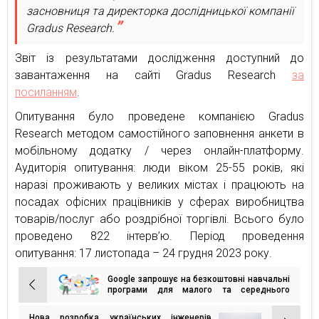
засновниця та директорка дослідницької компанії
Gradus Research.
Звіт із результатами дослідження доступний до
завантаження на сайті Gradus Research
за
посиланням
.
Опитування було проведене компанією Gradus
Research методом самостійного заповнення анкети в
мобільному додатку / через онлайн-платформу.
Аудиторія опитування: люди віком 25-55 років, які
наразі проживають у великих містах і працюють на
посадах офісних працівників у сферах виробництва
товарів/послуг або роздрібної торгівлі. Всього було
проведено 822 інтерв’ю. Період проведення
опитування: 17 листопада – 24 грудня 2023 року.
Google запрошує на безкоштовні навчальні
Навігація
програми для малого та середнього
бізнесу
записів
Нова розробка українських інженерів