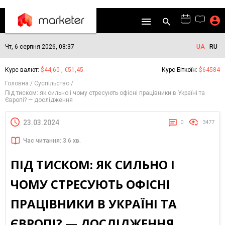
Чт, 6 серпня 2026, 08:37
UA
RU
Курс валют:
$44,60 , €51,45
Курс Біткоїн:
$64584
Головна
Суспільство
Під тиском: як сильно і чому стресують офісні працівники в Україні та
Європі? — дослідження
23.03.2024
0
3477
Час читання: 3.6 хв.
ПІД ТИСКОМ: ЯК СИЛЬНО І
ЧОМУ СТРЕСУЮТЬ ОФІСНІ
ПРАЦІВНИКИ В УКРАЇНІ ТА
ЄВРОПІ? — ДОСЛІДЖЕННЯ