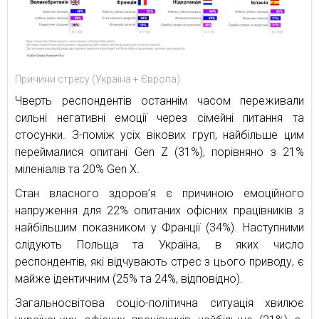
Причини стресу (Україна + Європа)
Чверть респондентів останнім часом переживали
сильні негативні емоції через сімейні питання та
стосунки. З-поміж усіх вікових груп, найбільше цим
переймалися опитані Gen Z (31%), порівняно з 21%
міленіалів та 20% Gen X.
Стан власного здоров’я є причиною емоційного
напруження для 22% опитаних офісних працівників з
найбільшим показником у Франції (34%). Наступними
слідують Польща та Україна, в яких число
респондентів, які відчувають стрес з цього приводу, є
майже ідентичним (25% та 24%, відповідно).
Загальносвітова соціо-політична ситуація хвилює