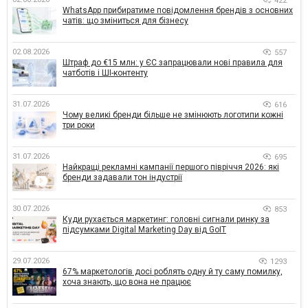
422
WhatsApp прибиратиме повідомлення брендів з основних
чатів: що зміниться для бізнесу
02.08.2026
557
Штраф до €15 млн: у ЄС запрацювали нові правила для
чатботів і ШІ-контенту
31.07.2026
616
Чому великі бренди більше не змінюють логотипи кожні
три роки
31.07.2026
695
Найкращі рекламні кампанії першого півріччя 2026: які
бренди задавали тон індустрії
30.07.2026
853
Куди рухається маркетинг: головні сигнали ринку за
підсумками Digital Marketing Day від GoIT
29.07.2026
1293
67% маркетологів досі роблять одну й ту саму помилку,
хоча знають, що вона не працює