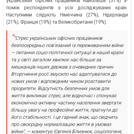
українських офісних працівників найбільше (31%) з-
поміж респондентів з усіх досліджуваних країн.
Наступними слідують Німеччина (27%), Нідерланди
(21%), Франція (19%) та Великобританія (19%).
“Стрес українських офісних працівників
безпосередньо пов’язаний із переживанням війни
— питання соціо-політичної ситуації в нашій країні
та у світі загалом хвилює нас більше за
мешканців інших держав з очевидних причин.
Вторгнення росії змусило нас адаптуватися до
нових умов і відповідним чином розставити
пріоритети. Відсутність безпечних умов для
життя викликає стрес, але водночас і спонукає
економічно-активну частину населення звертати
більшу увагу на професійне життя, прагнути до
його стабільності. І це гарний знак, що свідчить
про своєрідну нормалізацію життя в умовах
війни”, — коментує Євгенія Близнюк, соціологиня,