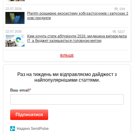
22.07.2026
539
PlantIn розширює екосистему хобі-застосунків і запускає 2
нові продукти
22.07.2026
5227
Ким хочуть стати абітурієнти 2026: медицина випередила
ІТ, а бюджет залишається головною метою
БІЛЬШЕ
Раз на тиждень ми відправляємо дайджест з
найпопулярнішими статтями.
Ваш email
*
Підписатися
Надано SendPulse