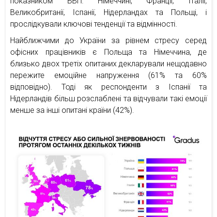
показником ВВП: Німеччині, Франції, Італії,
Великобританії, Іспанії, Нідерландах та Польщі, і
прослідкували ключові тенденції та відмінності.
Найближчими до України за рівнем стресу серед
офісних працівників є Польща та Німеччина, де
близько двох третіх опитаних декларували нещодавно
пережите емоційне напруження (61% та 60%
відповідно). Тоді як респонденти з Іспанії та
Нідерландів більш розслаблені та відчували такі емоції
менше за інші опитані країни (42%).