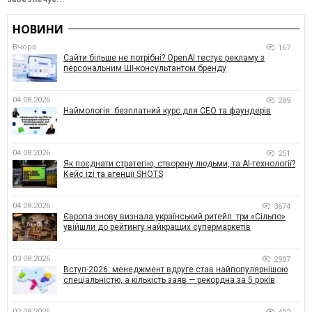
НОВИНИ
Вчора
167
Сайти більше не потрібні? OpenAI тестує рекламу з
персональним ШІ-консультантом бренду
04.08.2026
289
Наймологія: безплатний курс для CEO та фаундерів
04.08.2026
251
Як поєднати стратегію, створену людьми, та AI-технології?
Кейс izi та агенції SHOTS
04.08.2026
3674
Європа знову визнала український ритейл: три «Сільпо»
увійшли до рейтингу найкращих супермаркетів
03.08.2026
2907
Вступ-2026: менеджмент вдруге став найпопулярнішою
спеціальністю, а кількість заяв — рекордна за 5 років
02.08.2026