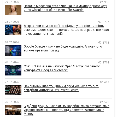
29.07.2026
986
Наталія Морозова стала членкинею міжнародного журі
2026 Global Best of the Best Effie Awards
28.07.2026
3737
AI-креативи самі по собі не підвищують ефективність
реклами: дослідження показало, що насправді впливає
на ефективність кампаній
28.07.2026
1718
Google більше ніколи не буде колишнім: AI повністю
змінює правила пошуку
28.07.2026
1714
ChatGPT більше не чат-бот: OpenAI готує головного
конкурента Google і Microsoft
27.07.2026
685
Найбільший інвестиційний форум країни: встигніть
придбати квиток на Lviv Invest Forum
26.07.2026
521
Від $700 до $15 000: скільки заробляють та витрачають в
українському PR — інсайти від znamy та Women Make
Money