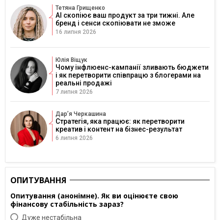
Тетяна Грищенко
AI скопіює ваш продукт за три тижні. Але
бренд і сенси скопіювати не зможе
16 липня 2026
Юлія Віщук
Чому інфлюенс-кампанії зливають бюджети
і як перетворити співпрацю з блогерами на
реальні продажі
7 липня 2026
Дарʼя Черкашина
Стратегія, яка працює: як перетворити
креатив і контент на бізнес-результат
6 липня 2026
ОПИТУВАННЯ
Опитування (анонімне). Як ви оцінюєте свою
фінансову стабільність зараз?
Дуже нестабільна