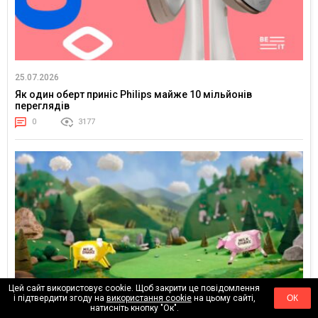
25.07.2026
Як один оберт приніс Philips майже 10 мільйонів
переглядів
0
3177
Цей сайт використовує cookie. Щоб закрити це повідомлення
і підтвердити згоду на
використання cookie
на цьому сайті,
ОК
натисніть кнопку "Ок".