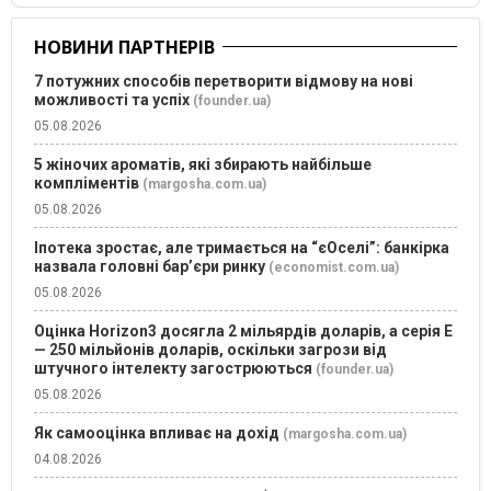
НОВИНИ ПАРТНЕРІВ
7 потужних способів перетворити відмову на нові
можливості та успіх
(founder.ua)
05.08.2026
5 жіночих ароматів, які збирають найбільше
компліментів
(margosha.com.ua)
05.08.2026
Іпотека зростає, але тримається на “єОселі”: банкірка
назвала головні бар’єри ринку
(economist.com.ua)
05.08.2026
Оцінка Horizon3 досягла 2 мільярдів доларів, а серія E
— 250 мільйонів доларів, оскільки загрози від
штучного інтелекту загострюються
(founder.ua)
05.08.2026
Як самооцінка впливає на дохід
(margosha.com.ua)
04.08.2026