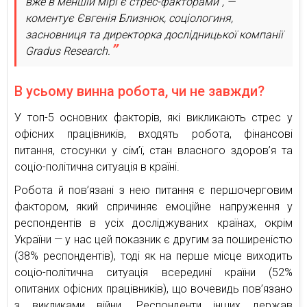
вже в меншій мірі є стрес-факторами”, —
коментує Євгенія Близнюк, соціологиня,
засновниця та директорка дослідницької компанії
Gradus Research.
В усьому винна робота, чи не завжди?
У топ-5 основних факторів, які викликають стрес у
офісних працівників, входять робота, фінансові
питання, стосунки у сім’ї, стан власного здоров’я та
соціо-політична ситуація в країні.
Робота й пов’язані з нею питання є першочерговим
фактором, який спричиняє емоційне напруження у
респондентів в усіх досліджуваних країнах, окрім
України — у нас цей показник є другим за поширеністю
(38% респондентів), тоді як на перше місце виходить
соціо-політична ситуація всередині країни (52%
опитаних офісних працівників), що вочевидь пов’язано
з викликами війни. Респонденти інших держав