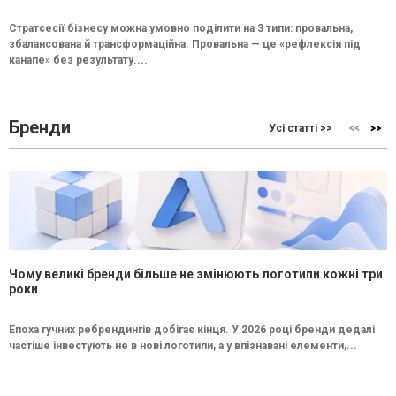
Стратсесії бізнесу можна умовно поділити на 3 типи: провальна,
збалансована й трансформаційна. Провальна — це «рефлексія під
канапе» без результату....
Бренди
Усі статті >>
Чому великі бренди більше не змінюють логотипи кожні три
роки
Епоха гучних ребрендингів добігає кінця. У 2026 році бренди дедалі
частіше інвестують не в нові логотипи, а у впізнавані елементи,...