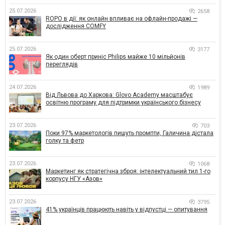
25.07.2026
2658
ROPO в дії: як онлайн впливає на офлайн-продажі —
дослідження COMFY
25.07.2026
3177
Як один оберт приніс Philips майже 10 мільйонів
переглядів
24.07.2026
1989
Від Львова до Харкова: Glovo Academy масштабує
освітню програму для підтримки українського бізнесу
23.07.2026
703
Поки 97% маркетологів пишуть промпти, Галичина дістала
голку та фетр
23.07.2026
1068
Маркетинг як стратегічна зброя: інтелектуальний тил 1-го
корпусу НГУ «Азов»
23.07.2026
3795
41% українців працюють навіть у відпустці — опитування