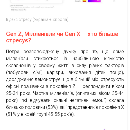
Індекс стресу (Україна + Європа)
Gen Z, Мілленіали чи Gen X — хто більше
стресує?
Попри розповсюджену думку про те, що саме
мілленіали стикаються із найбільшою кількістю
складнощів у своєму житті в силу різних факторів
(побудови сім’ї, кар’єри, виховання дітей тощо),
дослідження демонструє, що в більшій мірі стресують
офісні працівники з покоління Z — респонденти віком
25-34 роки. Частка мілленіалів, (опитаних віком 35-44
роки), які відчували сильні негативні емоції, склала
близько половини (53%), як і представників покоління Х
(51% у віковій групі 45-55 років).