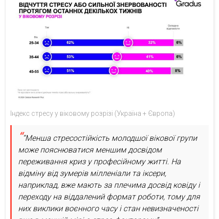
Індекс стресу у віковому розрізі (Україна + Європа)
“Менша стресостійкість молодшої вікової групи
може пояснюватися меншим досвідом
переживання криз у професійному житті. На
відміну від зумерів мілленіали та іксери,
наприклад, вже мають за плечима досвід ковіду і
переходу на віддалений формат роботи, тому для
них виклики воєнного часу і стан невизначеності