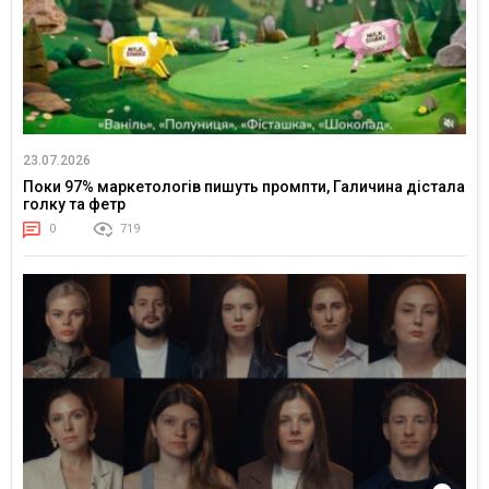
23.07.2026
Поки 97% маркетологів пишуть промпти, Галичина дістала
голку та фетр
0
719