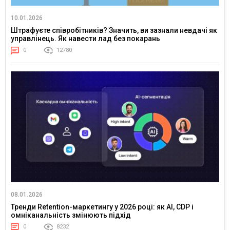
10.01.2026
Штрафуєте співробітників? Значить, ви зазнали невдачі як
управлінець. Як навести лад без покарань
0
12780
08.01.2026
Тренди Retention-маркетингу у 2026 році: як AI, CDP і
омніканальність змінюють підхід
0
8232