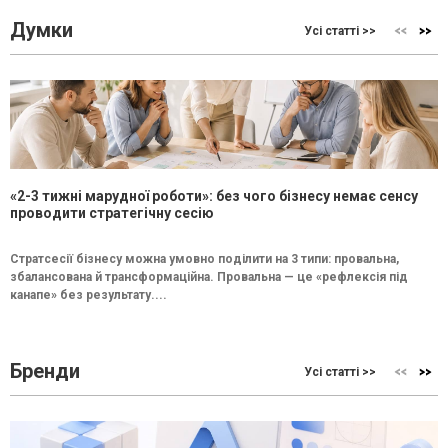
Думки
Усі статті >>
«2-3 тижні марудної роботи»: без чого бізнесу немає сенсу
проводити стратегічну сесію
Стратсесії бізнесу можна умовно поділити на 3 типи: провальна,
збалансована й трансформаційна. Провальна — це «рефлексія під
канапе» без результату....
Бренди
Усі статті >>