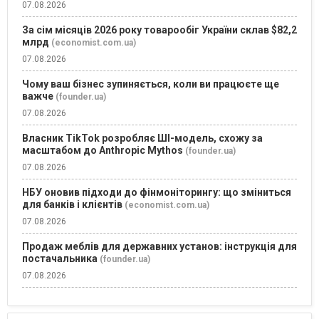
07.08.2026
За сім місяців 2026 року товарообіг України склав $82,2
млрд
(economist.com.ua)
07.08.2026
Чому ваш бізнес зупиняється, коли ви працюєте ще
важче
(founder.ua)
07.08.2026
Власник TikTok розробляє ШІ-модель, схожу за
масштабом до Anthropic Mythos
(founder.ua)
07.08.2026
НБУ оновив підходи до фінмоніторингу: що зміниться
для банків і клієнтів
(economist.com.ua)
07.08.2026
Продаж меблів для державних установ: інструкція для
постачальника
(founder.ua)
07.08.2026