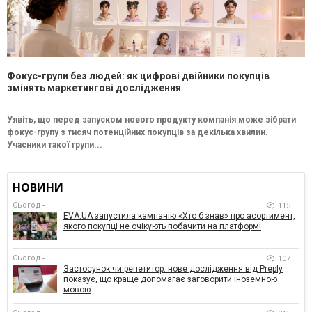
Фокус-групи без людей: як цифрові двійники покупців
змінять маркетингові дослідження
Уявіть, що перед запуском нового продукту компанія може зібрати
фокус-групу з тисяч потенційних покупців за декілька хвилин.
Учасники такої групи...
НОВИНИ
Сьогодні
115
EVA.UA запустила кампанію «Хто б знав» про асортимент,
якого покупці не очікують побачити на платформі
Сьогодні
107
Застосунок чи репетитор: нове дослідження від Preply
показує, що краще допомагає заговорити іноземною
мовою