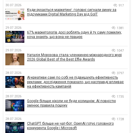
30.07.2026
917
Куди рухається маркетинг: головні сигнали ринку за
підсумками Digital Marketing Day від GoIT
29.07.2026
1381
67% маркетологів досі роблять одну й ту саму помилку,
хоча знають, що вона не працює
29.07.2026
1047
Наталія Морозова стала членкинею міжнародного журі
2026 Global Best of the Best Effie Awards
28.07.2026
3797
AI-креативи самі по собі не підвищують ефективність
реклами: дослідження показало, що насправді впливає
на ефективність кампаній
28.07.2026
1735
Google більше ніколи не буде колишнім: AI повністю
змінює правила пошуку
28.07.2026
1728
ChatGPT більше не чат-бот: OpenAI готує головного
конкурента Google і Microsoft