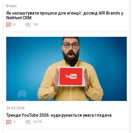
Вчора
Як налаштувати процеси для агенції: досвід AIR Brands у
NetHunt CRM
0
189
24.02.2026
Тренди YouTube 2026: куди рухається увага глядача
0
18179