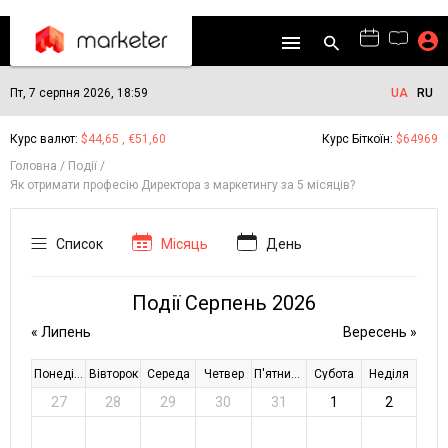
Пт, 7 серпня 2026, 18:59
UA
RU
Курс валют:
$44,65 , €51,60
Курс Біткоїн:
$64969
Головна
Події
Як отримати професію Директора з маркетингу за 5 місяців?