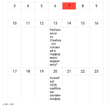
-->
-->