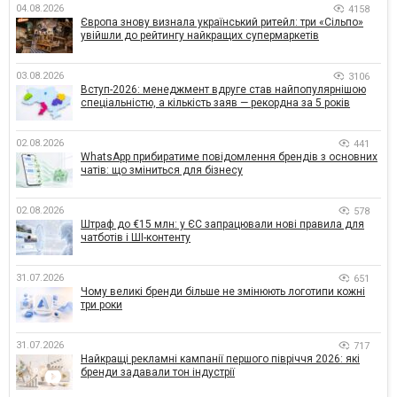
04.08.2026
4158
Європа знову визнала український ритейл: три «Сільпо»
увійшли до рейтингу найкращих супермаркетів
03.08.2026
3106
Вступ-2026: менеджмент вдруге став найпопулярнішою
спеціальністю, а кількість заяв — рекордна за 5 років
02.08.2026
441
WhatsApp прибиратиме повідомлення брендів з основних
чатів: що зміниться для бізнесу
02.08.2026
578
Штраф до €15 млн: у ЄС запрацювали нові правила для
чатботів і ШІ-контенту
31.07.2026
651
Чому великі бренди більше не змінюють логотипи кожні
три роки
31.07.2026
717
Найкращі рекламні кампанії першого півріччя 2026: які
бренди задавали тон індустрії