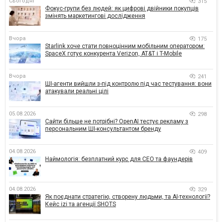
Сьогодні
315
Фокус-групи без людей: як цифрові двійники покупців
змінять маркетингові дослідження
Вчора
175
Starlink хоче стати повноцінним мобільним оператором:
SpaceX готує конкурента Verizon, AT&T і T-Mobile
Вчора
241
ШІ-агенти вийшли з-під контролю під час тестування: вони
атакували реальні цілі
05.08.2026
298
Сайти більше не потрібні? OpenAI тестує рекламу з
персональним ШІ-консультантом бренду
04.08.2026
409
Наймологія: безплатний курс для CEO та фаундерів
04.08.2026
329
Як поєднати стратегію, створену людьми, та AI-технології?
Кейс izi та агенції SHOTS