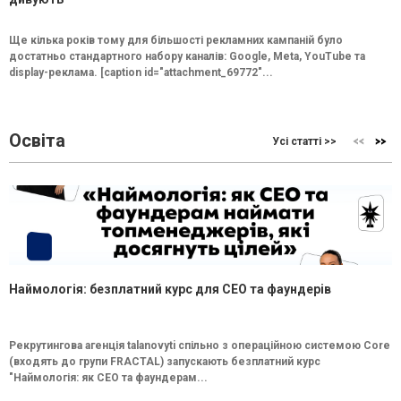
Ще кілька років тому для більшості рекламних кампаній було
достатньо стандартного набору каналів: Google, Meta, YouTube та
display-реклама. [caption id="attachment_69772"...
Освіта
Усі статті >>
Наймологія: безплатний курс для CEO та фаундерів
Рекрутингова агенція talanovyti спільно з операційною системою Core
(входять до групи FRACTAL) запускають безплатний курс
"Наймологія: як СEO та фаундерам...