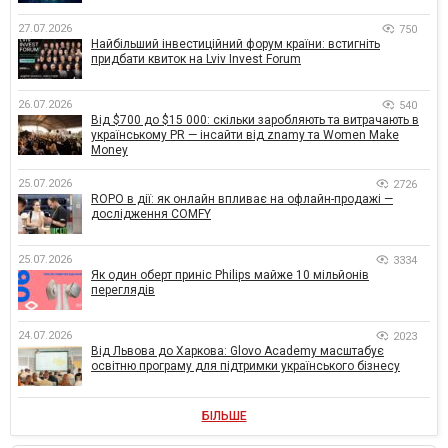
27.07.2026
750
Найбільший інвестиційний форум країни: встигніть
придбати квиток на Lviv Invest Forum
26.07.2026
540
Від $700 до $15 000: скільки заробляють та витрачають в
українському PR — інсайти від znamy та Women Make
Money
25.07.2026
2726
ROPO в дії: як онлайн впливає на офлайн-продажі —
дослідження COMFY
25.07.2026
3334
Як один оберт приніс Philips майже 10 мільйонів
переглядів
24.07.2026
2023
Від Львова до Харкова: Glovo Academy масштабує
освітню програму для підтримки українського бізнесу
БІЛЬШЕ